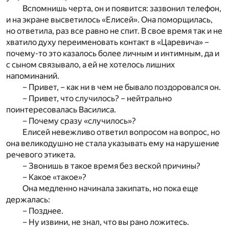
Вспомнишь черта, он и появится: зазвонил телефон,
и на экране высветилось «Елисей». Она поморщилась,
но ответила, раз все равно не спит. В свое время так и не
хватило духу переименовать контакт в «Царевича» –
почему-то это казалось более личным и интимным, да и
с сыном связывало, а ей не хотелось лишних
напоминаний.
– Привет, – как ни в чем не бывало поздоровался он.
– Привет, что случилось? – нейтрально
поинтересовалась Василиса.
– Почему сразу «случилось»?
Елисей невежливо ответил вопросом на вопрос, но
она великодушно не стала указывать ему на нарушение
речевого этикета.
– Звонишь в такое время без веской причины?
– Какое «такое»?
Она медленно начинала закипать, но пока еще
держалась:
– Позднее.
– Ну извини, не знал, что вы рано ложитесь.