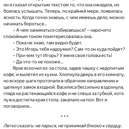
он и сказал открытым текстом то, что она ожидала, но
боялась услышать. Теперь, по крайней мере, появилась
ясность. Когда точно знаешь, с чем имеешь дело, можно
начинать бороться…
– А чем заниматься собираешься? – нарочито
спокойным тоном поинтересовалась она.
– Пока не знаю, там видно будет.
– Это Игорь тебя надоумил? Сам-то он куда пойдет?
– При чем тут Игорь? У меня своя голова есть!
– Да что-то не похоже…
Ярик вскочил из-за стола, задев чашку с недопитым
кофе, и вылетел из кухни. Хлопнула дверь в его комнату,
но вскоре шаги протопали в обратном направлении и
щелкнул замок входной. Василиса бессильно вздохнула,
глядя на растекающийся кофе и не спеша за губкой, хотя
лужа достигла края стола, закапало на пол. Вот и
поговорили…
* * *
Легко сказать: не парься, не принимай близко к сердцу.