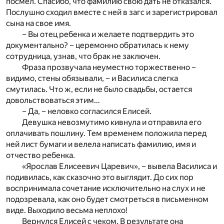
посмел. Спасибо, что фамилию свою дать не отказался.
Послушно сходил вместе с ней в загс и зарегистрировал
сына на свое имя.
– Вы отец ребенка и желаете подтвердить это
документально? – церемонно обратилась к нему
сотрудница, узнав, что брак не заключен.
Фраза прозвучала неуместно торжественно –
видимо, стены обязывали, – и Василиса слегка
смутилась. Что ж, если не было свадьбы, остается
довольствоваться этим…
– Да, – неловко согласился Елисей.
Девушка невозмутимо кивнула и отправила его
оплачивать пошлину. Тем временем положила перед
ней лист бумаги и велела написать фамилию, имя и
отчество ребенка.
«Ярослав Елисеевич Царевич», – вывела Василиса и
подивилась, как сказочно это выглядит. До сих пор
воспринимала сочетание исключительно на слух и не
подозревала, как оно будет смотреться в письменном
виде. Выходило весьма неплохо!
Вернулся Елисей с чеком. В результате она