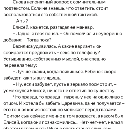
Снова непонятный вопрос с сомнительным
подтекстом. Если не знаешь, что ответить, стоит
воспользоваться его собственной тактикой.
– А ты?
Елисей, кажется, разгадал ее маневр.
– Ладно, я тебя понял. – Он помолчал и неуверенно
добавил: – Тогда пока?
Василиса удивилась. А какие варианты он
собирается предложить – секс по телефону?
Устыдившись собственных мыслей, она спешно
перевела тему:
– Лучше скажи, когда появишься. Ребенок скоро
забудет, как ты выглядишь.
– Ну, если забудет, пусть в зеркало посмотрит, –
усмехнулся Елисей, ничего не ответив по существу.
Что правда, то правда – парень у нее на одно лицо с
отцом. И хотела бы забыть Царевича, да не получается –
его точная копия постоянно мелькает перед глазами.
Притом сын сейчас именно в том возрасте, в каком был
Елисей, когда они познакомились… Нет-нет-нет, нельзя
об этом вспоминать! Иначе опять станет слишком