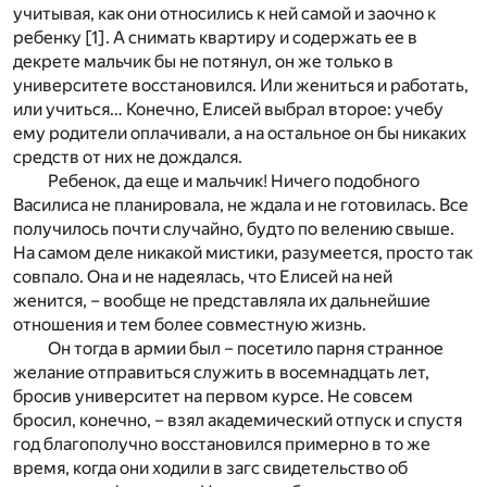
учитывая, как они относились к ней самой и заочно к
ребенку
[1]
. А снимать квартиру и содержать ее в
декрете мальчик бы не потянул, он же только в
университете восстановился. Или жениться и работать,
или учиться… Конечно, Елисей выбрал второе: учебу
ему родители оплачивали, а на остальное он бы никаких
средств от них не дождался.
Ребенок, да еще и мальчик! Ничего подобного
Василиса не планировала, не ждала и не готовилась. Все
получилось почти случайно, будто по велению свыше.
На самом деле никакой мистики, разумеется, просто так
совпало. Она и не надеялась, что Елисей на ней
женится, – вообще не представляла их дальнейшие
отношения и тем более совместную жизнь.
Он тогда в армии был – посетило парня странное
желание отправиться служить в восемнадцать лет,
бросив университет на первом курсе. Не совсем
бросил, конечно, – взял академический отпуск и спустя
год благополучно восстановился примерно в то же
время, когда они ходили в загс свидетельство об