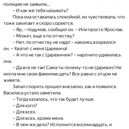
полицию не заявили…
– И как же тебя называть?
Пока она оставалась спокойной, но чувствовала, что
тоже закипает и скоро сорвется.
– Яр, – подумав, сообщил он. – Или просто Ярослав.
– Может, еще и по отчеству?
– Нет, по отчеству не надо! – наконец взорвался
он. – Хватит с меня Царевича!
– А что не так с Царевичем? – нарочито удивилась
она.
– Да все не так! Сама ты почему-то не Царевич! Не
могла мне свою фамилию дать? Все равно с отцом не
живете.
Запал спорить прошел внезапно, как и появился.
Василиса устало заметила:
– Тогда казалось, что так будет лучше.
– Для кого?
– Для всех.
– Для всех, кроме меня.
– В чем же дело? Исполнится восемнадцать, и