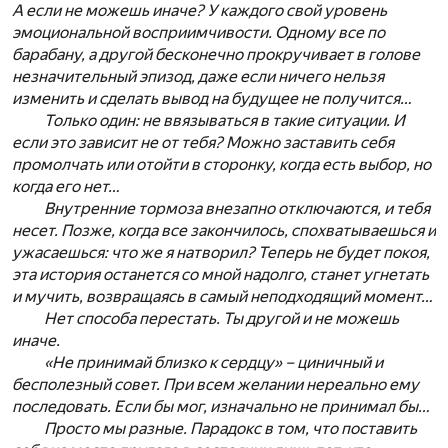
А если не можешь иначе? У каждого свой уровень
эмоциональной восприимчивости. Одному все по
барабану, а другой бесконечно прокручивает в голове
незначительный эпизод, даже если ничего нельзя
изменить и сделать вывод на будущее не получится…
Только один: не ввязываться в такие ситуации. И
если это зависит не от тебя? Можно заставить себя
промолчать или отойти в сторонку, когда есть выбор, но
когда его нет…
Внутренние тормоза внезапно отключаются, и тебя
несет. Позже, когда все закончилось, спохватываешься и
ужасаешься: что же я натворил? Теперь не будет покоя,
эта история останется со мной надолго, станет угнетать
и мучить, возвращаясь в самый неподходящий момент…
Нет способа перестать. Ты другой и не можешь
иначе.
«Не принимай близко к сердцу» – циничный и
бесполезный совет. При всем желании нереально ему
последовать. Если бы мог, изначально не принимал бы…
Просто мы разные. Парадокс в том, что поставить