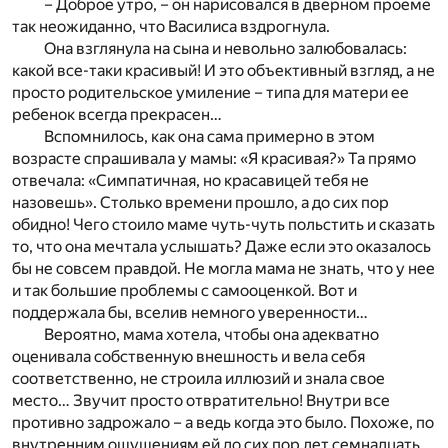
– Доброе утро, – он нарисовался в дверном проеме
так неожиданно, что Василиса вздрогнула.
Она взглянула на сына и невольно залюбовалась:
какой все-таки красивый! И это объективный взгляд, а не
просто родительское умиление – типа для матери ее
ребенок всегда прекрасен…
Вспомнилось, как она сама примерно в этом
возрасте спрашивала у мамы: «Я красивая?» Та прямо
отвечала: «Симпатичная, но красавицей тебя не
назовешь». Столько времени прошло, а до сих пор
обидно! Чего стоило маме чуть-чуть польстить и сказать
то, что она мечтала услышать? Даже если это оказалось
бы не совсем правдой. Не могла мама не знать, что у нее
и так большие проблемы с самооценкой. Вот и
поддержала бы, вселив немного уверенности…
Вероятно, мама хотела, чтобы она адекватно
оценивала собственную внешность и вела себя
соответственно, не строила иллюзий и знала свое
место… Звучит просто отвратительно! Внутри все
противно задрожало – а ведь когда это было. Похоже, по
внутренним ощущениям ей до сих пор лет семнадцать.