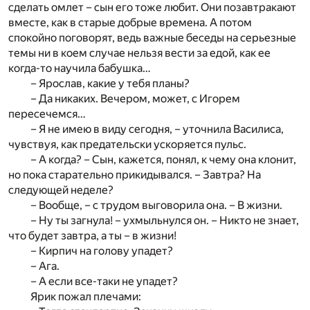
сделать омлет – сын его тоже любит. Они позавтракают
вместе, как в старые добрые времена. А потом
спокойно поговорят, ведь важные беседы на серьезные
темы ни в коем случае нельзя вести за едой, как ее
когда-то научила бабушка…
– Ярослав, какие у тебя планы?
– Да никаких. Вечером, может, с Игорем
пересечемся…
– Я не имею в виду сегодня, – уточнила Василиса,
чувствуя, как предательски ускоряется пульс.
– А когда? – Сын, кажется, понял, к чему она клонит,
но пока старательно прикидывался. – Завтра? На
следующей неделе?
– Вообще, – с трудом выговорила она. – В жизни.
– Ну ты загнула! – ухмыльнулся он. – Никто не знает,
что будет завтра, а ты – в жизни!
– Кирпич на голову упадет?
– Ага.
– А если все-таки не упадет?
Ярик пожал плечами: