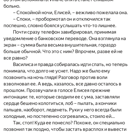
больно.
– Спокойной ночи, Елисей, – вежливо пожелала она.
– Споки, – пробормотал он и отключился так
поспешно, словно боялся услышать что-то лишнее.
Почти сразу телефон завибрировал, принимая
уведомление о банковском переводе. Она взглянула на
экран – сумма была весьма внушительная, гораздо
больше обычной. Что это с ним? Впрочем, разве ей не
все равно?
Василиса и правда собиралась идти спать, но теперь
понимала, что долго не уснет. Надо же было ему
позвонить на ночь глядя! Разговор против воли
взволновал ее. А ведь, казалось, все давно осталось в
прошлом. Прозвучали в голосе Елисея прежние
интонации: те, которые сводили ее с ума, заставляли
сердце бешено колотиться, лоб – пылать, а кончики
пальцев, наоборот, леденеть. Руки у него всегда были
холодные, но постепенно согревались, стоило ей…
Так, стоп! Куда ее понесло? Похоже, он специально
позвонил так поздно, чтобы застать врасплох и вывести