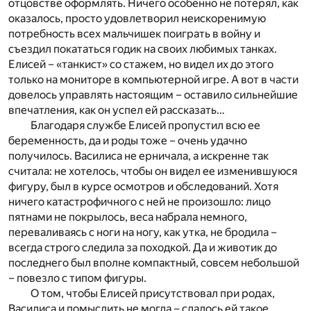
отцовстве оформлять. Ничего особенно не потерял, как
оказалось, просто удовлетворил неискоренимую
потребность всех мальчишек поиграть в войну и
съездил покататься годик на своих любимых танках.
Елисей – «танкист» со стажем, но видел их до этого
только на мониторе в компьютерной игре. А вот в части
довелось управлять настоящим – оставило сильнейшие
впечатления, как он успел ей рассказать…
Благодаря службе Елисей пропустил всю ее
беременность, да и роды тоже – очень удачно
получилось. Василиса не ерничала, а искренне так
считала: не хотелось, чтобы он видел ее изменившуюся
фигуру, был в курсе осмотров и обследований. Хотя
ничего катастрофичного с ней не произошло: лицо
пятнами не покрылось, веса набрала немного,
переваливаясь с ноги на ногу, как утка, не бродила –
всегда строго следила за походкой. Да и животик до
последнего был вполне компактный, совсем небольшой
– повезло с типом фигуры.
О том, чтобы Елисей присутствовал при родах,
Василиса и помыслить не могла – сдалось ей такое