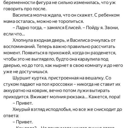
беременности фигура не сильно изменилась, что уж
говорить про после.
Василиса молча ждала, что он скажет. С ребенком
мама осталась, можно не торопиться.
– Ладно тогда, – замялся Елисей. – Пойду я. Звони,
если что…
Хлопнула входная дверь, и Василиса очнулась от
воспоминаний. Теперь важно правильно рассчитать
момент. Появиться в прихожей, когда он разденется,
чтобы это не выглядело, будто она караулила под
дверью, но до того, как нырнет в свою комнату и до него
уже не достучишься.
Шуршит куртка, пристроенная на вешалку. Со
стуком падают на пол кроссовки – никогда не ставит их
аккуратно на коврик, вечно потом лужи вытирать
приходится. Вжикает молния рюкзака… Кажется, пора!
– Привет.
Хмурый взгляд исподлобья, но все же снисходит до
ответа:
– Привет.