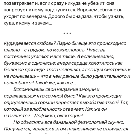
позавтракает и, если сразу никуда не убежит, она
попробует к нему подступиться. Впрочем, обычно он
уходит по вечерам. Дорого бы она дала, чтобы узнать,
куда, к кому и зачем…
* * *
Куда девается любовь? Ладно бы еще это происходило
плавно – с трудом, но можно понять. Чувства
постепенно угасают и все такое. А если внезапно,
буквально в одночасье: вчера сердце колотилось как
бешеное при виде этого человека, а сегодня смотришь и
не понимаешь – что в нем раньше было удивительного и
волшебного? Такой же, как все…
Вспоминаешь свои недавние эмоции и
поражаешься: что со мной было? Как это происходит –
определенный гормон перестает вырабатываться? Тот,
который за влюбленность отвечает. Как же он
называется… Дофамин, окситоцин?
Но объяснять все банальной физиологией скучно.
Получается, человек в этом плане ничем не отличается