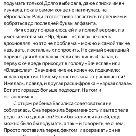
подумать только! Долго выбирала, даже списки имен
изучала, пока в самом конце не наткнулась на
«Ярослава». Ради этого стоило запастись терпением и
добраться до последней буквы алфавита.
Имя сразу понравилось ей и в полной версии, и в
уменьшительных – Яр, Ярик… «Слава» не очень
вдохновлял, но это не проблема – можно и самой так не
называть, и остальных попросить. Не самый очевидный
вариант для «Ярослава»: если слышишь «Слава», в
первую очередь приходит в голову «Вячеслав» или
«Владислав». Значение имени, конечно, подкачало:
«слава ярости». Почему ярости слава, спрашивается?
Имелась, правда, и другая расшифровка – «яркая слава».
Вот это гораздо больше подходит. На том и
остановимся…
С отцом ребенка Василиса советоваться не
собиралась. Она пережила беременность и вытерпела
роды, а что сделал он? Если бы женился на ней, еще
можно было бы подумать, а так – и говорить не о чем.
Просто поставила перед фактом, и возражать он не