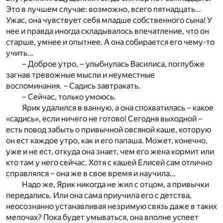
Это в лучшем случае: возможно, всего пятнадцать…
Ужас, она чувствует себя младше собственного сына! У
нее и правда иногда складывалось впечатление, что он
старше, умнее и опытнее. А она собирается его чему-то
учить…
– Доброе утро, – улыбнулась Василиса, поглубже
загнав тревожные мысли и неуместные
воспоминания. – Садись завтракать.
– Сейчас, только умоюсь.
Ярик удалился в ванную, а она спохватилась – какое
«садись», если ничего не готово! Сегодня выходной –
есть повод забыть о привычной овсяной каше, которую
он ест каждое утро, как и его папаша. Может, конечно,
уже и не ест, откуда она знает, чем его жена кормит или
кто там у него сейчас. Хотя с кашей Елисей сам отлично
справлялся – она же в свое время и научила…
Надо же, Ярик никогда не жил с отцом, а привычки
передались. Или она сама приучила его с детства,
неосознанно устанавливая незримую связь даже в таких
мелочах? Пока будет умываться, она вполне успеет