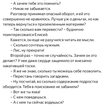
– А зачем тебе это помнить?
– Никак не забывается.
Разговор принимал опасный оборот, и ей это
совершенно не нравилось. Лучше уж о деньгах, но как
теперь вернуться к приземленным материям?
– Так сколько вам перевести? – буднично
поинтересовался Елисей.
Кажется, он еще не разучился читать ее мысли.
– Сколько сочтешь нужным.
– Лис, ну прекрати!
Второй раз – точно не случайность. Зачем он это
делает? У нее даже сердце защемило от внезапно
накатившей тоски.
– Я же не знаю, сколько ты можешь себе позволить.
– Перестань говорить загадками.
– Ну посчитай, во сколько содержание подростка
обходится. Тебя в поисковике не забанили?
– Вот же ты язва!
– С кем поведешься.
– А с кем ты сейчас водишься?