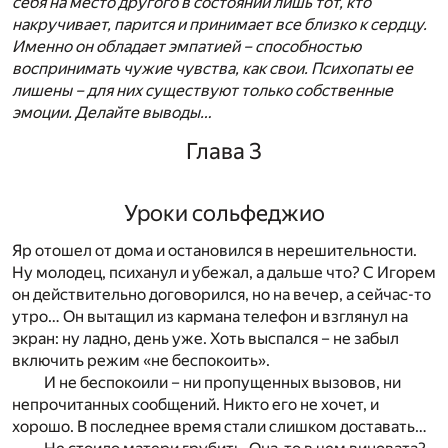
себя на место другого в состоянии лишь тот, кто
накручивает, парится и принимает все близко к сердцу.
Именно он обладает эмпатией – способностью
воспринимать чужие чувства, как свои. Психопаты ее
лишены – для них существуют только собственные
эмоции. Делайте выводы…
Глава 3
Уроки сольфеджио
Яр отошел от дома и остановился в нерешительности.
Ну молодец, психанул и убежал, а дальше что? С Игорем
он действительно договорился, но на вечер, а сейчас-то
утро… Он вытащил из кармана телефон и взглянул на
экран: ну ладно, день уже. Хоть выспался – не забыл
включить режим «не беспокоить».
И не беспокоили – ни пропущенных вызовов, ни
непрочитанных сообщений. Никто его не хочет, и
хорошо. В последнее время стали слишком доставать…