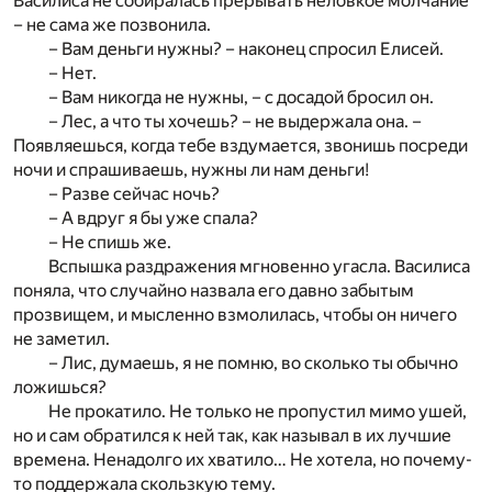
Василиса не собиралась прерывать неловкое молчание
– не сама же позвонила.
– Вам деньги нужны? – наконец спросил Елисей.
– Нет.
– Вам никогда не нужны, – с досадой бросил он.
– Лес, а что ты хочешь? – не выдержала она. –
Появляешься, когда тебе вздумается, звонишь посреди
ночи и спрашиваешь, нужны ли нам деньги!
– Разве сейчас ночь?
– А вдруг я бы уже спала?
– Не спишь же.
Вспышка раздражения мгновенно угасла. Василиса
поняла, что случайно назвала его давно забытым
прозвищем, и мысленно взмолилась, чтобы он ничего
не заметил.
– Лис, думаешь, я не помню, во сколько ты обычно
ложишься?
Не прокатило. Не только не пропустил мимо ушей,
но и сам обратился к ней так, как называл в их лучшие
времена. Ненадолго их хватило… Не хотела, но почему-
то поддержала скользкую тему.