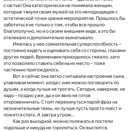
счастье! Она категорически не понимала женщин,
которые тянули своих мужей на это неподходящее с
эстетической точки зрения мероприятие. Пришлось бы
заботиться не только о том, чтобы все прошло
благополучно, но и о своем внешнем виде, а это бы
отвлекало и дополнительно выматывало.
Имелась у нее сомнительная суперспособность –
постоянно видеть и оценивать себя со стороны, глазами
других людей. Временами приходилось тяжело, зато
это позволяло ставить себя на их место – тоже
частенько пригождалось.
Вот и сейчас она легко считывала настроение сына,
улавливая момент, когда с ним можно поговорить по
душам, а когда лучше не трогать. Сегодня, наверное, не
надо – поздно уже, да и он явно не готов
откровенничать. Стоит перекинуться парой фраз на
незначительные темы, но лучше пусть просто поест и
ложится спать. А завтра утром…
Как раз выходной, можно полежать в постели
подольше и никуда не торопиться. Он выспится,