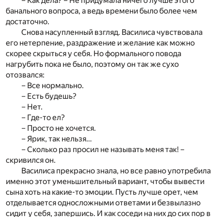
– Как дела? – Не придумала ничего лучше этого
банального вопроса, а ведь времени было более чем
достаточно.
Снова насупленный взгляд. Василиса чувствовала
его нетерпение, раздражение и желание как можно
скорее скрыться у себя. Но формального повода
нагрубить пока не было, поэтому он так же сухо
отозвался:
– Все нормально.
– Есть будешь?
– Нет.
– Где-то ел?
– Просто не хочется.
– Ярик, так нельзя…
– Сколько раз просил не называть меня так! –
скривился он.
Василиса прекрасно знала, но все равно употребила
именно этот уменьшительный вариант, чтобы вывести
сына хоть на какие-то эмоции. Пусть лучше орет, чем
отделывается односложными ответами и безвылазно
сидит у себя, запершись. И как соседи на них до сих пор в