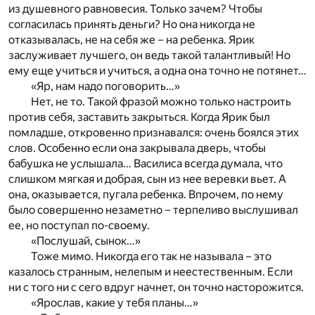
из душевного равновесия. Только зачем? Чтобы
согласилась принять деньги? Но она никогда не
отказывалась, не на себя же – на ребенка. Ярик
заслуживает лучшего, он ведь такой талантливый! Но
ему еще учиться и учиться, а одна она точно не потянет…
«Яр, нам надо поговорить…»
Нет, не то. Такой фразой можно только настроить
против себя, заставить закрыться. Когда Ярик был
помладше, откровенно признавался: очень боялся этих
слов. Особенно если она закрывала дверь, чтобы
бабушка не услышала… Василиса всегда думала, что
слишком мягкая и добрая, сын из нее веревки вьет. А
она, оказывается, пугала ребенка. Впрочем, по нему
было совершенно незаметно – терпеливо выслушивал
ее, но поступал по-своему.
«Послушай, сынок…»
Тоже мимо. Никогда его так не называла – это
казалось странным, нелепым и неестественным. Если
ни с того ни с сего вдруг начнет, он точно насторожится.
«Ярослав, какие у тебя планы…»