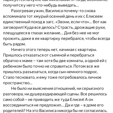
получится у него что-нибудь выведать…
Разогревая ужин, Василиса почему-то снова
вспоминала тот хмурый осенний день и их с Елисеем
единственный поход в загс. «Звони, если что»… Вот как
заговорил! Куда все делось? Страсть, дрожащие руки,
плещущееся в глазах желание… Дня без нее не мог
прожить, даже в ее квартирку перебрался, чтобы всегда
быть рядом.
Ничего этого теперь нет, начиная с квартиры.
Пришлось отказаться от съемной и перебраться
обратно к маме – там хотя бы две комнаты, а одной ей с
ребенком было точно не справиться. Потом все же
пришлось разъехаться, когда сын немного подрос.
Стало тесновато, и ему тоже потребовалось личное
пространство…
Не было ни выяснения отношений, ни серьезного
разговора, ни душераздирающей сцены. Все решилось
само собой – не приводить же туда Елисея! А он
воссоединиться не предложил… Да и где – в доме его
родителей? На это Василиса никогда бы не согласилась,