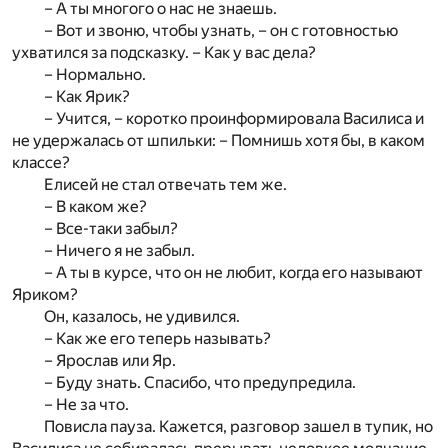
– А ты многого о нас не знаешь.
– Вот и звоню, чтобы узнать, – он с готовностью
ухватился за подсказку. – Как у вас дела?
– Нормально.
– Как Ярик?
– Учится, – коротко проинформировала Василиса и
не удержалась от шпильки: – Помнишь хотя бы, в каком
классе?
Елисей не стал отвечать тем же.
– В каком же?
– Все-таки забыл?
– Ничего я не забыл.
– А ты в курсе, что он не любит, когда его называют
Яриком?
Он, казалось, не удивился.
– Как же его теперь называть?
– Ярослав или Яр.
– Буду знать. Спасибо, что предупредила.
– Не за что.
Повисла пауза. Кажется, разговор зашел в тупик, но