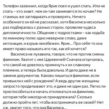
Телефон зазвонил, когда Ярик поел и ушел спать. Или не
спать – кто знает, чем он там занимается по ночам? Не
станешь же заглядывать и проверять. Ничего
особенного он ей не рассказал, хотя Василиса несколько
раз подбиралась с разных сторон, проявляя чудеса
дипломатичности. Общение с подростками – как ходьба
по минному полю: одно неверное слово, даже
интонация, и взрыв неизбежен. Ярик… Про себя-то она
имеет право называть его так, как ей хочется?
Василиса не лукавила, говоря, что не против смены
фамилии. Хватит с нее Царевичей! Сначала огорчалась,
что самой не довелось примкнуть к их славному
племени, а теперь была довольна. И дело даже не в
замене документов. Каково лишиться фамилии, если
привыкла к ней с рождения? А ведь другие женщины
запросто проделывают это, и даже не один раз. Легко ли
приспособиться и начать откликаться на фамилию,
которая тебе никогда не принадлежала? Сколько
должно пройти лет, чтобы воспринимать ее своей? Нет
уж, хватит того, что она Василиса…