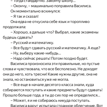
– Тогда стандартно. Закончу школу…
– Окончу, – машинально поправила Василиса.
Он моментально вскинулся:
– Я так и сказал!
Она едва не откусила себе язык и торопливо
продолжала:
– Хорошо, а дальше что? Выбрал, какие экзамены
будешь сдавать?
– Русский и математику.
– Все будут сдавать русский и математику. А еще?
– Ну, выберу какие-нибудь…
– Надо сейчас решать! Потом поздно будет.
Василиса произносила эти правильные, но пустые
слова и чувствовала, что все бесполезно. Не доходят
они до него, хоть тресни! Какие нужны другие, она не
знала, но остановиться уже не могла.
– Все еще в начале десятого класса знали, куда
собираются поступать и какие предметы будут сдавать!
Прошло больше года, а ты до сих пор не определился…
– Может, я и не собираюсь никуда поступать.
Василиса вдруг испытала странное облегчение. Вот