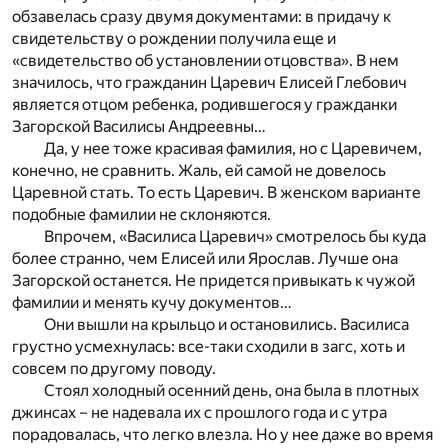
обзавелась сразу двумя документами: в придачу к
свидетельству о рождении получила еще и
«свидетельство об установлении отцовства». В нем
значилось, что гражданин Царевич Елисей Глебович
является отцом ребенка, родившегося у гражданки
Загорской Василисы Андреевны…
Да, у нее тоже красивая фамилия, но с Царевичем,
конечно, не сравнить. Жаль, ей самой не довелось
Царевной стать. То есть Царевич. В женском варианте
подобные фамилии не склоняются.
Впрочем, «Василиса Царевич» смотрелось бы куда
более странно, чем Елисей или Ярослав. Лучше она
Загорской останется. Не придется привыкать к чужой
фамилии и менять кучу документов…
Они вышли на крыльцо и остановились. Василиса
грустно усмехнулась: все-таки сходили в загс, хоть и
совсем по другому поводу.
Стоял холодный осенний день, она была в плотных
джинсах – не надевала их с прошлого года и с утра
порадовалась, что легко влезла. Но у нее даже во время