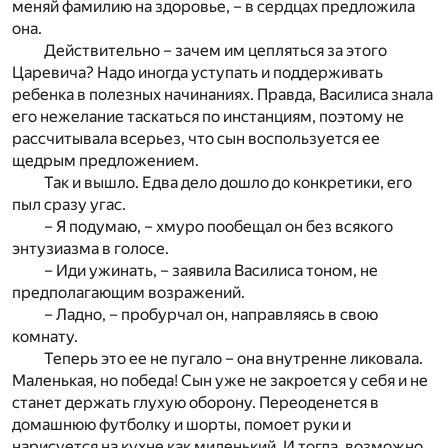
меняй фамилию на здоровье, – в сердцах предложила
она.
Действительно – зачем им цепляться за этого
Царевича? Надо иногда уступать и поддерживать
ребенка в полезных начинаниях. Правда, Василиса знала
его нежелание таскаться по инстанциям, поэтому не
рассчитывала всерьез, что сын воспользуется ее
щедрым предложением.
Так и вышло. Едва дело дошло до конкретики, его
пыл сразу угас.
– Я подумаю, – хмуро пообещал он без всякого
энтузиазма в голосе.
– Иди ужинать, – заявила Василиса тоном, не
предполагающим возражений.
– Ладно, – пробурчал он, направляясь в свою
комнату.
Теперь это ее не пугало – она внутренне ликовала.
Маленькая, но победа! Сын уже не закроется у себя и не
станет держать глухую оборону. Переоденется в
домашнюю футболку и шорты, помоет руки и
нарисуется на кухне как миленький. И тогда, возможно,