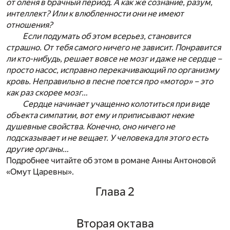
от оленя в брачный период. А как же сознание, разум,
интеллект? Или к влюбленности они не имеют
отношения?
Если подумать об этом всерьез, становится
страшно. От тебя самого ничего не зависит. Понравится
ли кто-нибудь, решает вовсе не мозг и даже не сердце –
просто насос, исправно перекачивающий по организму
кровь. Неправильно в песне поется про «мотор» – это
как раз скорее мозг…
Сердце начинает учащенно колотиться при виде
объекта симпатии, вот ему и приписывают некие
душевные свойства. Конечно, оно ничего не
подсказывает и не вещает. У человека для этого есть
другие органы…
Подробнее читайте об этом в романе Анны Антоновой
«Омут Царевны».
Глава 2
Вторая октава