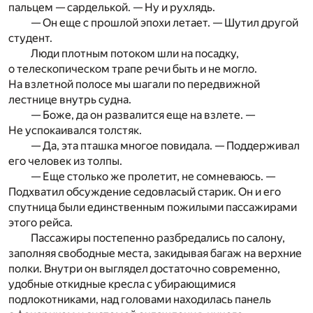
пальцем — сарделькой. — Ну и рухлядь.
— Он еще с прошлой эпохи летает. — Шутил другой
студент.
Люди плотным потоком шли на посадку,
о телескопическом трапе речи быть и не могло.
На взлетной полосе мы шагали по передвижной
лестнице внутрь судна.
— Боже, да он развалится еще на взлете. —
Не успокаивался толстяк.
— Да, эта пташка многое повидала. — Поддерживал
его человек из толпы.
— Еще столько же пролетит, не сомневаюсь. —
Подхватил обсуждение седовласый старик. Он и его
спутница были единственным пожилыми пассажирами
этого рейса.
Пассажиры постепенно разбредались по салону,
заполняя свободные места, закидывая багаж на верхние
полки. Внутри он выглядел достаточно современно,
удобные откидные кресла с убирающимися
подлокотниками, над головами находилась панель