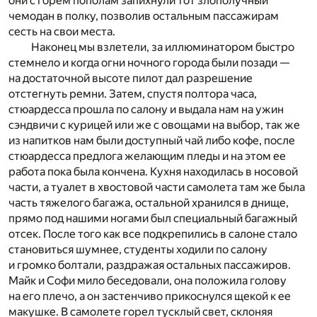
они с горем пополам запихнули тот злополучный
чемодан в полку, позволив остальным пассажирам
сесть на свои места.
Наконец мы взлетели, за иллюминатором быстро
стемнело и когда огни ночного города были позади —
на достаточной высоте пилот дал разрешение
отстегнуть ремни. Затем, спустя полтора часа,
стюардесса прошла по салону и выдала нам на ужин
сэндвичи с курицей или же с овощами на выбор, так же
из напитков нам были доступный чай либо кофе, после
стюардесса предлога желающим пледы и на этом ее
работа пока была кончена. Кухня находилась в носовой
части, а туалет в хвостовой части самолета там же была
часть тяжелого багажа, остальной хранился в днище,
прямо под нашими ногами был специальный багажный
отсек. После того как все подкрепились в салоне стало
становиться шумнее, студенты ходили по салону
и громко болтали, раздражая остальных пассажиров.
Майк и Софи мило беседовали, она положила голову
на его плечо, а он застенчиво прикоснулся щекой к ее
макушке. В самолете горел тусклый свет, склоняя