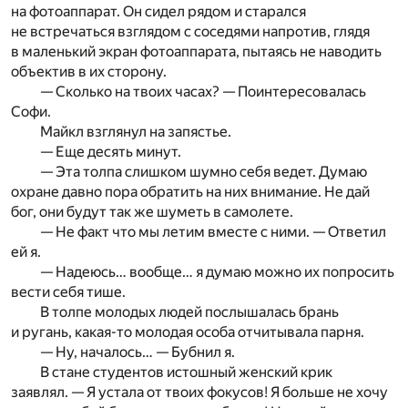
на фотоаппарат. Он сидел рядом и старался
не встречаться взглядом с соседями напротив, глядя
в маленький экран фотоаппарата, пытаясь не наводить
объектив в их сторону.
— Сколько на твоих часах? — Поинтересовалась
Софи.
Майкл взглянул на запястье.
— Еще десять минут.
— Эта толпа слишком шумно себя ведет. Думаю
охране давно пора обратить на них внимание. Не дай
бог, они будут так же шуметь в самолете.
— Не факт что мы летим вместе с ними. — Ответил
ей я.
— Надеюсь… вообще… я думаю можно их попросить
вести себя тише.
В толпе молодых людей послышалась брань
и ругань, какая-то молодая особа отчитывала парня.
— Ну, началось… — Бубнил я.
В стане студентов истошный женский крик
заявлял. — Я устала от твоих фокусов! Я больше не хочу