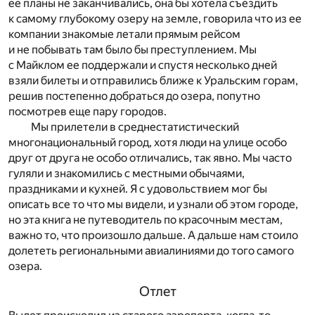
ее планы не заканчивались, она бы хотела съездить
к самому глубокому озеру на земле, говорила что из ее
компании знакомые летали прямым рейсом
и не побывать там было бы преступлением. Мы
с Майклом ее поддержали и спустя несколько дней
взяли билеты и отправились ближе к Уральским горам,
решив постепенно добраться до озера, попутно
посмотрев еще пару городов.
Мы прилетели в среднестатистический
многонациональный город, хотя люди на улице особо
друг от друга не особо отличались, так явно. Мы часто
гуляли и знакомились с местными обычаями,
праздниками и кухней. Я с удовольствием мог бы
описать все то что мы видели, и узнали об этом городе,
но эта книга не путеводитель по красочным местам,
важно то, что произошло дальше. А дальше нам стоило
долететь региональными авиалиниями до того самого
озера.
Отлет