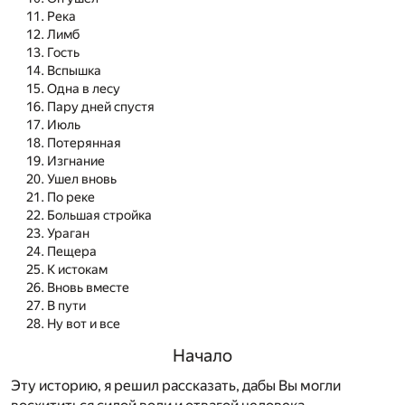
Река
Лимб
Гость
Вспышка
Одна в лесу
Пару дней спустя
Июль
Потерянная
Изгнание
Ушел вновь
По реке
Большая стройка
Ураган
Пещера
К истокам
Вновь вместе
В пути
Ну вот и все
Начало
Эту историю, я решил рассказать, дабы Вы могли