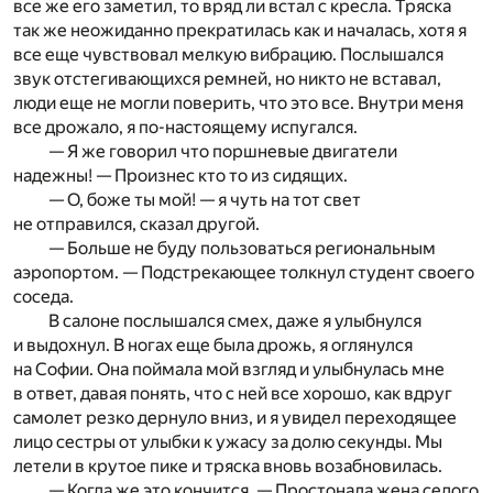
все же его заметил, то вряд ли встал с кресла. Тряска
так же неожиданно прекратилась как и началась, хотя я
все еще чувствовал мелкую вибрацию. Послышался
звук отстегивающихся ремней, но никто не вставал,
люди еще не могли поверить, что это все. Внутри меня
все дрожало, я по-настоящему испугался.
— Я же говорил что поршневые двигатели
надежны! — Произнес кто то из сидящих.
— О, боже ты мой! — я чуть на тот свет
не отправился, сказал другой.
— Больше не буду пользоваться региональным
аэропортом. — Подстрекающее толкнул студент своего
соседа.
В салоне послышался смех, даже я улыбнулся
и выдохнул. В ногах еще была дрожь, я оглянулся
на Софии. Она поймала мой взгляд и улыбнулась мне
в ответ, давая понять, что с ней все хорошо, как вдруг
самолет резко дернуло вниз, и я увидел переходящее
лицо сестры от улыбки к ужасу за долю секунды. Мы
летели в крутое пике и тряска вновь возабновилась.
— Когда же это кончится. — Простонала жена седого