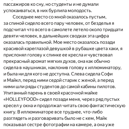
пассажиров ко сну, но студенты и не думали
успокаиваться, в них бурлила молодость.
Соседнее место со мной оказалось пустым,
за спиной сидело всего пару человек, от безделья я
подсчитал что всего в самолете летело около тридцати
девяти человек, в дальнейших сводках эта цифра
оказалась правильной. Мое место оказалось позади
красивой кареглазой девушкой в рубашке цвета хаки, я
прислонял голову к спинке ее кресла и чувствовал
прекрасный аромат мягких духов, она как обычно
сидела в наушниках, наклонив голову к иллюминатору,
и была ни для кого не доступна. Слева сидела Софи
и Майкл, перед ними седой старик с женой, а перед
ними шли ряды студентов до самой кабины пилотов.
Упитанный парень в своей красочной майке
«HOLLEYFOOD» сидел позади меня, через ряд пустых
кресел у окна и продолжал читать свою фантастическую
книгу. В иллюминаторе все труднее, что-либо
разглядеть и разговаривать было не с кем, Майк
показывал сестре фотографии на камере, а она уже