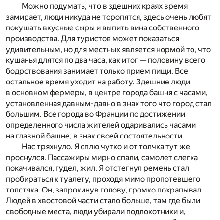
Можно подумать, что в здешних краях время
замирает, люди никуда не торопятся, здесь очень любят
покушать вкусные сыры и выпить вина собственного
производства. Для туристов может показаться
удивительным, но для местных является нормой то, что
кушанья длятся по два часа, как итог — половину всего
бодрствования занимает только прием пищи. Все
остальное время уходит на работу. Здешние люди
в основном фермеры, в центре города башня с часами,
установленная давным-давно в знак того что город стал
большим. Все города во Франции по достижении
определенного числа жителей одаривались часами
на главной башне, в знак своей состоятельности.
Нас тряхнуло. Я сплю чутко и от толчка тут же
проснулся. Пассажиры мирно спали, самолет слегка
покачивался, гудел, жил. Я отстегнул ремень стал
пробираться к туалету, проходя мимо пропотевшего
толстяка. Он, запрокинув голову, громко похрапывал.
Людей в хвостовой части стало больше, там где были
свободные места, люди убирали подлокотники и,