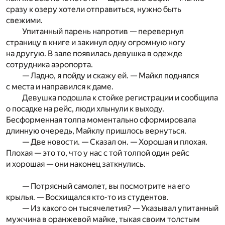
сразу к озеру хотели отправиться, нужно быть
свежими.
Упитанный парень напротив — перевернул
страницу в книге и закинул одну огромную ногу
на другую. В зале появилась девушка в одежде
сотрудника аэропорта.
— Ладно, я пойду и скажу ей. — Майкл поднялся
с места и направился к даме.
Девушка подошла к стойке регистрации и сообщила
о посадке на рейс, люди хлынули к выходу.
Бесформенная толпа моментально сформировала
длинную очередь, Майклу пришлось вернуться.
— Две новости. — Сказал он. — Хорошая и плохая.
Плохая — это то, что у нас с той толпой один рейс
и хорошая — они наконец заткнулись.
— Потрясный самолет, вы посмотрите на его
крылья. — Восхищался кто-то из студентов.
— Из какого он тысячелетия? — Указывал упитанный
мужчина в оранжевой майке, тыкая своим толстым