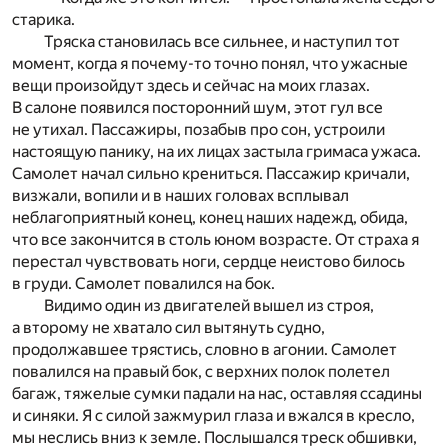
старика.
Тряска становилась все сильнее, и наступил тот
момент, когда я почему-то точно понял, что ужасные
вещи произойдут здесь и сейчас на моих глазах.
В салоне появился посторонний шум, этот гул все
не утихал. Пассажиры, позабыв про сон, устроили
настоящую панику, на их лицах застыла гримаса ужаса.
Самолет начал сильно крениться. Пассажир кричали,
визжали, вопили и в наших головах всплывал
неблагоприятный конец, конец наших надежд, обида,
что все закончится в столь юном возрасте. От страха я
перестал чувствовать ноги, сердце неистово билось
в груди. Самолет повалился на бок.
Видимо один из двигателей вышел из строя,
а второму не хватало сил вытянуть судно,
продолжавшее трястись, словно в агонии. Самолет
повалился на правый бок, с верхних полок полетел
багаж, тяжелые сумки падали на нас, оставляя ссадины
и синяки. Я с силой зажмурил глаза и вжался в кресло,
мы неслись вниз к земле. Послышался треск обшивки,