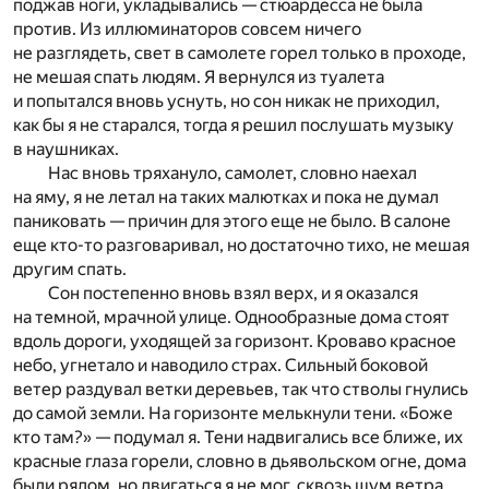
поджав ноги, укладывались — стюардесса не была
против. Из иллюминаторов совсем ничего
не разглядеть, свет в самолете горел только в проходе,
не мешая спать людям. Я вернулся из туалета
и попытался вновь уснуть, но сон никак не приходил,
как бы я не старался, тогда я решил послушать музыку
в наушниках.
Нас вновь тряхануло, самолет, словно наехал
на яму, я не летал на таких малютках и пока не думал
паниковать — причин для этого еще не было. В салоне
еще кто-то разговаривал, но достаточно тихо, не мешая
другим спать.
Сон постепенно вновь взял верх, и я оказался
на темной, мрачной улице. Однообразные дома стоят
вдоль дороги, уходящей за горизонт. Кроваво красное
небо, угнетало и наводило страх. Сильный боковой
ветер раздувал ветки деревьев, так что стволы гнулись
до самой земли. На горизонте мелькнули тени. «Боже
кто там?» — подумал я. Тени надвигались все ближе, их
красные глаза горели, словно в дьявольском огне, дома
были рядом, но двигаться я не мог, сквозь шум ветра