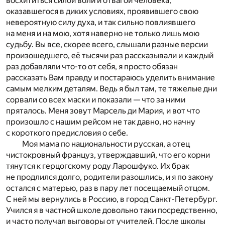
восхититься силой воли и отвагой человека,
оказавшегося в диких условиях, проявившего свою
невероятную силу духа, и так сильно повлиявшего
на меня и на мою, хотя наверно не только лишь мою
судьбу. Вы все, скорее всего, слышали разные версии
произошедшего, её тысячи раз рассказывали и каждый
раз добавляли что-то от себя, я просто обязан
рассказать Вам правду и постараюсь уделить внимание
самым мелким деталям. Ведь я был там, те тяжелые дни
сорвали со всех маски и показали — что за ними
пряталось. Меня зовут Марсель ди Мария, и вот что
произошло с нашим рейсом не так давно, но начну
с короткого предисловия о себе.
Моя мама по национальности русская, а отец
чистокровный француз, утверждавший, что его корни
тянутся к герцогскому роду Ларошфуко. Их брак
не продлился долго, родители разошлись, и я по закону
остался с матерью, раз в пару лет посещаемый отцом.
С ней мы вернулись в Россию, в город Санкт-Петербург.
Учился я в частной школе довольно таки посредственно,
и часто получал выговоры от учителей. После школы