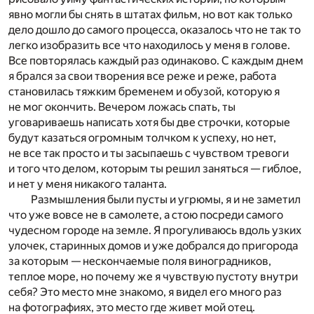
явно могли бы снять в штатах фильм, но вот как только
дело дошло до самого процесса, оказалось что не так то
легко изобразить все что находилось у меня в голове.
Все повторялась каждый раз одинаково. С каждым днем
я брался за свои творения все реже и реже, работа
становилась тяжким бременем и обузой, которую я
не мог окончить. Вечером ложась спать, ты
уговариваешь написать хотя бы две строчки, которые
будут казаться огромным толчком к успеху, но нет,
не все так просто и ты засыпаешь с чувством тревоги
и того что делом, которым ты решил заняться — гиблое,
и нет у меня никакого таланта.
Размышления были пусты и угрюмы, я и не заметил
что уже вовсе не в самолете, а стою посреди самого
чудесном городе на земле. Я прогуливаюсь вдоль узких
улочек, старинных домов и уже добрался до пригорода
за которым — нескончаемые поля виноградников,
теплое море, но почему же я чувствую пустоту внутри
себя? Это место мне знакомо, я видел его много раз
на фотографиях, это место где живет мой отец.