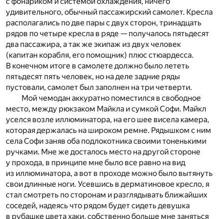
с фонариком и системой охлаждения, ничего
удивительного, обычный пассажирский самолет. Кресла
располагались по две пары с двух сторон, тринадцать
рядов по четыре кресла в ряде — получалось пятьдесят
два пассажира, а так же экипаж из двух человек
(капитан корабля, его помощник) плюс стюардесса.
В конечном итоге в самолете должно было лететь
пятьдесят пять человек, но на деле задние ряды
пустовали, самолет был заполнен на три четверти.
Мой чемодан аккуратно поместился в свободное
место, между рюкзаком Майкла и сумкой Софи. Майкл
уселся возле иллюминатора, на его шее висела камера,
которая держалась на широком ремне. Рядышком с ним
села Софи заняв оба подлокотника своими тоненькими
ручками. Мне же досталось место на другой стороне
у прохода, в принципе мне было все равно на вид
из иллюминатора, а вот в проходе можно было вытянуть
свои длинные ноги. Усевшись в дерматиновое кресло, я
стал смотреть по сторонам и разглядывать ближайших
соседей, надеясь что рядом будет сидеть девушка
в рубашке цвета хаки, собственно больше мне заняться