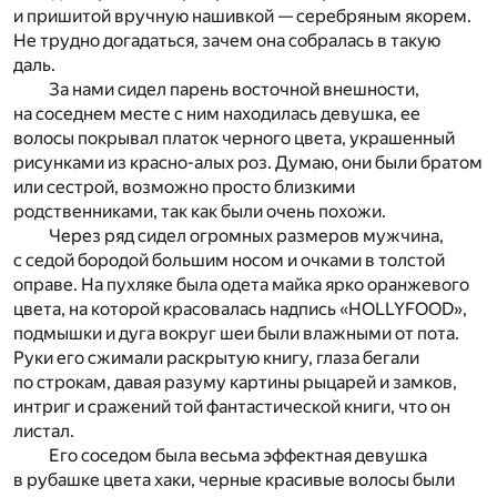
и пришитой вручную нашивкой — серебряным якорем.
Не трудно догадаться, зачем она собралась в такую
даль.
За нами сидел парень восточной внешности,
на соседнем месте с ним находилась девушка, ее
волосы покрывал платок черного цвета, украшенный
рисунками из красно-алых роз. Думаю, они были братом
или сестрой, возможно просто близкими
родственниками, так как были очень похожи.
Через ряд сидел огромных размеров мужчина,
с седой бородой большим носом и очками в толстой
оправе. На пухляке была одета майка ярко оранжевого
цвета, на которой красовалась надпись «HOLLYFOOD»,
подмышки и дуга вокруг шеи были влажными от пота.
Руки его сжимали раскрытую книгу, глаза бегали
по строкам, давая разуму картины рыцарей и замков,
интриг и сражений той фантастической книги, что он
листал.
Его соседом была весьма эффектная девушка
в рубашке цвета хаки, черные красивые волосы были