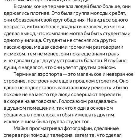
В самом конце терминала людей было больше, они
держались плотнее. Это была группа молодых ребят,
они образовали свой круг общения. На вид все одного
возраста, их было более двадцати человек, из чего я
сделал вывод, что компания могла бы быть студентами
одного училища. Студенты не стеснялись других
пассажиров, мешая своими громкими разговорами
и смехом, тем не менее, они пока еще знали грань
и не давали друг другу устраивать балаган. В глубине
души, я надеялся, что они улетят другим рейсом.
Терминал аэропорта — это маленькое и невзрачное
строение, построенное еще в прошлом столетии. Оно
давно не подвергалось капитальному ремонту и было
похоже не на место где люди совершают перелеты,
а скорее на автовокзал. Голоса эхом раздавались
в душном помещении, так что люди в основном
общались в полголоса, чтобы ни мешать другим,
исключением была группа студентов.
Майкл просматривал фотографии, сделанные
сперва при помощи телефона, затем те, что сделал