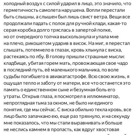
холодный воздух с силой ударил в лицо, это значило, что
герметичность самолета нарушена. Вопли перестали
быть слышны, а слышен был лишь свист ветра. Вещи все
продолжали падать с полок для ручной клади, какая-то
серая коробка долго тряслась в запертой полке,
но от очередного толчка выскользнула и упала мне
на плечо, рикошетом ударив в висок. На миг, я перестал
слышать, потемнело в глазах, кровь хлынула с виска,
растекаясь по лбу. В голову пришли страшные мысли:
кладбище, убитая горем мать, провожающая свое чадо
в последний путь, её маленького мальчика, по воле
судьбы погибшего в авиакатастрофе. Всю свою жизнь, я
ощущал тепло и заботу от матери, все что останется это
память о единственном сыне и безумная боль его
утраты. Открыв глаза, я посмотрел в иллюминатор,
непроглядная тьма за окном, не было ни единого
понятия, где мы сейчас. С виска обильно текла кровь, все
лицо было запачкано ею, еще раз тряхнуло, и на секунду
мне показалось, что мы стали выравнивать и больше
не неслись камнем в пропасть, как вдруг хвостовая