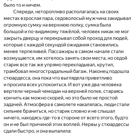
было то и ничем.
Спереди, неторопливо располагалась на своих
местах взрослая пара, седоволосый мужчина закидывал
огромную сумку на верхнюю полку, сумка была
большой и по-видимому тяжёлой, человек никак не мог
закрыть дверцу и перекрывал собой проход для людей,
которые с каждой секундой ожидания становились
менее терпеливей. Пассажиры в самом начале стали
возмущается, им хотелось занять свои места, но седой
старик все так же упрямо перекладывал, крутил,
трамбовал многострадальный багаж. Наконец подошла
стюардесса, она пока что выглядела приветливо
и просила всех успокоиться. И вот уже два человека
вертели черный чемодан на верхней полке, стараясь
кончить как можно скорей, но это было не простой
задачей. Атмосфера в самолете накалялась, люди стали
сильнее браниться, но старик словно и не слышал
ничего, находясь где-то в стороне от всего этого, будто
он и не был причиной этих воплей. Нервы у стюардессы
сдали быстро, и она выпалила: