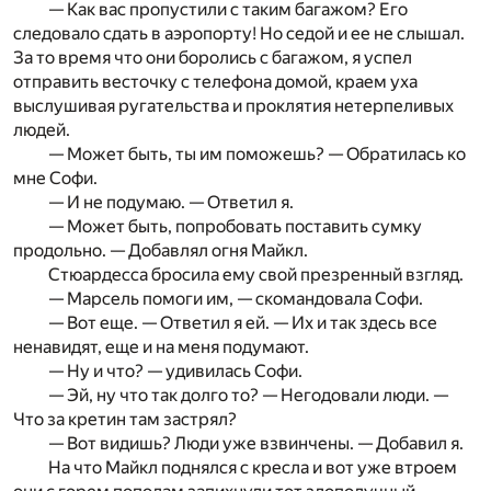
— Как вас пропустили с таким багажом? Его
следовало сдать в аэропорту! Но седой и ее не слышал.
За то время что они боролись с багажом, я успел
отправить весточку с телефона домой, краем уха
выслушивая ругательства и проклятия нетерпеливых
людей.
— Может быть, ты им поможешь? — Обратилась ко
мне Софи.
— И не подумаю. — Ответил я.
— Может быть, попробовать поставить сумку
продольно. — Добавлял огня Майкл.
Стюардесса бросила ему свой презренный взгляд.
— Марсель помоги им, — скомандовала Софи.
— Вот еще. — Ответил я ей. — Их и так здесь все
ненавидят, еще и на меня подумают.
— Ну и что? — удивилась Софи.
— Эй, ну что так долго то? — Негодовали люди. —
Что за кретин там застрял?
— Вот видишь? Люди уже взвинчены. — Добавил я.
На что Майкл поднялся с кресла и вот уже втроем