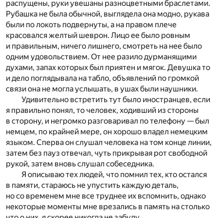
распущены, руки увешаны разноцветными браслетами.
Рубашка не была обычной, выглядела она модно, рукава
были по локоть подвернуты, а на правом плече
красовался желтый шеврон. Лицо ее было ровным
и правильным, ничего лишнего, смотреть на нее было
одним удовольствием. От нее разило дурманящими
духами, запах которых был приятен и мягок. Девушка то
и дело поглядывала на табло, объявлений по громкой
связи она не могла услышать, в ушах были наушники.
Удивительно встретить тут было иностранцев, если
я правильно понял, то человек, ходивший из стороны
в сторону, и негромко разговаривал по телефону — был
немцем, по крайней мере, он хорошо владел немецким
языком. Сперва он слушал человека на том конце линии,
затем без пауз отвечал, чуть прикрывая рот свободной
рукой, затем вновь слушал собеседника.
Я описываю тех людей, что помнил тех, кто остался
в памяти, стараюсь не упустить каждую деталь,
но со временем мне все труднее их вспомнить, однако
некоторые моменты мне врезались в память на столько
что о них, я скорее никогда не забуду.