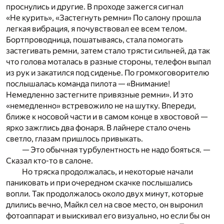
проснулись и другие. В проходе зажегся сигнал
«Не курить», «Застегнуть ремни» По салону прошла
легкая вибрация, я почувствовал ее всем телом.
Бортпроводница, пошатываясь, стала помогать
застегивать ремни, затем стало трясти сильней, да так
что голова моталась в разные стороны, телефон выпал
из рук и закатился под сиденье. По громкоговорителю
послышалась команда пилота — «Внимание!
Немедленно застегните привязные ремни». И это
«немедленно» встревожило не на шутку. Впереди,
ближе к носовой части и в самом конце в хвостовой —
ярко зажглись два фонаря. В лайнере стало очень
светло, глазам пришлось привыкать.
— Это обычная турбулентность не надо бояться. —
Сказал кто-то в салоне.
Но тряска продолжалась, и некоторые начали
паниковать и при очередном скачке послышались
вопли. Так продолжалось около двух минут, которые
длились вечно, Майкл сел на свое место, он выронил
фотоаппарат и выискивал его визуально, но если бы он