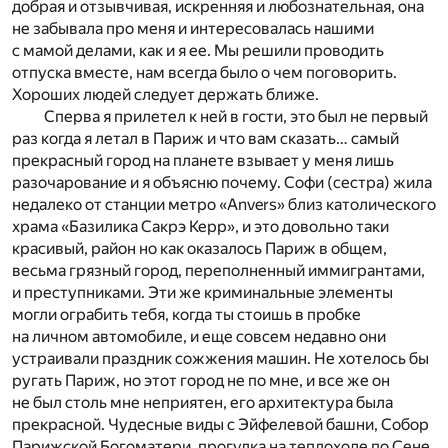
добрая и отзывчивая, искренняя и любознательная, она
не забывала про меня и интересовалась нашими
с мамой делами, как и я ее. Мы решили проводить
отпуска вместе, нам всегда было о чем поговорить.
Хороших людей следует держать ближе.
Сперва я прилетел к ней в гости, это был не первый
раз когда я летал в Париж и что вам сказать… самый
прекрасный город на планете взывает у меня лишь
разочарование и я объясню почему. Софи (сестра) жила
недалеко от станции метро «Anvers» близ католического
храма «Базилика Сакрэ Керр», и это довольно таки
красивый, район но как оказалось Париж в общем,
весьма грязный город, переполненный иммигрантами,
и преступниками. Эти же криминальные элементы
могли ограбить тебя, когда ты стоишь в пробке
на личном автомобиле, и еще совсем недавно они
устраивали праздник сожжения машин. Не хотелось бы
ругать Париж, но этот город не по мне, и все же он
не был столь мне неприятен, его архитектура была
прекрасной. Чудесные виды с Эйфелевой башни, Собор
Парижской Богоматери, прогулка на теплоходе по Сене,