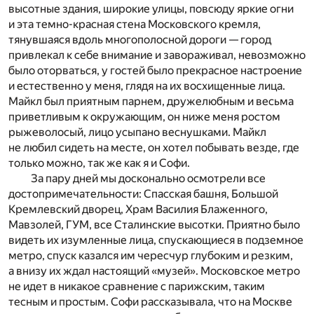
высотные здания, широкие улицы, повсюду яркие огни
и эта темно-красная стена Московского кремля,
тянувшаяся вдоль многополосной дороги — город
привлекал к себе внимание и завораживал, невозможно
было оторваться, у гостей было прекрасное настроение
и естественно у меня, глядя на их восхищенные лица.
Майкл был приятным парнем, дружелюбным и весьма
приветливым к окружающим, он ниже меня ростом
рыжеволосый, лицо усыпано веснушками. Майкл
не любил сидеть на месте, он хотел побывать везде, где
только можно, так же как я и Софи.
За пару дней мы досконально осмотрели все
достопримечательности: Спасская башня, Большой
Кремлевский дворец, Храм Василия Блаженного,
Мавзолей, ГУМ, все Сталинские высотки. Приятно было
видеть их изумленные лица, спускающиеся в подземное
метро, спуск казался им чересчур глубоким и резким,
а внизу их ждал настоящий «музей». Московское метро
не идет в никакое сравнение с парижским, таким
тесным и простым. Софи рассказывала, что на Москве