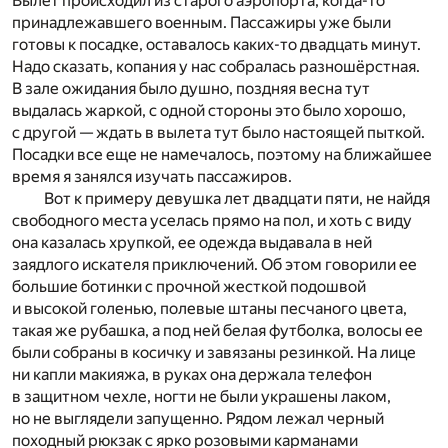
Вылет происходил из старого аэропорта, когда-то
принадлежавшего военным. Пассажиры уже были
готовы к посадке, оставалось каких-то двадцать минут.
Надо сказать, копания у нас собралась разношёрстная.
В зале ожидания было душно, поздняя весна тут
выдалась жаркой, с одной стороны это было хорошо,
с другой — ждать в вылета тут было настоящей пыткой.
Посадки все еще не намечалось, поэтому на ближайшее
время я занялся изучать пассажиров.
Вот к примеру девушка лет двадцати пяти, не найдя
свободного места уселась прямо на пол, и хоть с виду
она казалась хрупкой, ее одежда выдавала в ней
заядлого искателя приключений. Об этом говорили ее
большие ботинки с прочной жесткой подошвой
и высокой голенью, полевые штаны песчаного цвета,
такая же рубашка, а под ней белая футболка, волосы ее
были собраны в косичку и завязаны резинкой. На лице
ни капли макияжа, в руках она держала телефон
в защитном чехле, ногти не были украшены лаком,
но не выглядели запущенно. Рядом лежал черный
походный рюкзак с ярко розовыми карманами