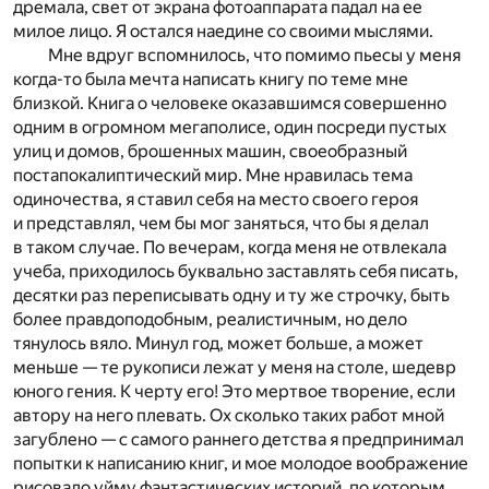
дремала, свет от экрана фотоаппарата падал на ее
милое лицо. Я остался наедине со своими мыслями.
Мне вдруг вспомнилось, что помимо пьесы у меня
когда-то была мечта написать книгу по теме мне
близкой. Книга о человеке оказавшимся совершенно
одним в огромном мегаполисе, один посреди пустых
улиц и домов, брошенных машин, своеобразный
постапокалиптический мир. Мне нравилась тема
одиночества, я ставил себя на место своего героя
и представлял, чем бы мог заняться, что бы я делал
в таком случае. По вечерам, когда меня не отвлекала
учеба, приходилось буквально заставлять себя писать,
десятки раз переписывать одну и ту же строчку, быть
более правдоподобным, реалистичным, но дело
тянулось вяло. Минул год, может больше, а может
меньше — те рукописи лежат у меня на столе, шедевр
юного гения. К черту его! Это мертвое творение, если
автору на него плевать. Ох сколько таких работ мной
загублено — с самого раннего детства я предпринимал
попытки к написанию книг, и мое молодое воображение
рисовало уйму фантастических историй, по которым