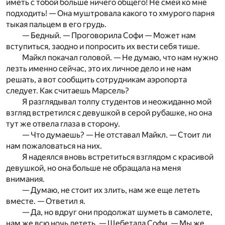
иметь с тобой больше ничего общего! Не смей ко мне
подходить! — Она муштровала какого то хмурого парня
тыкая пальцем в его грудь.
— Бедный. — Проговорила Софи — Может нам
вступиться, заодно и попросить их вести себя тише.
Майкл покачал головой. — Не думаю, что нам нужно
лезть именно сейчас, это их личное дело и не нам
решать, а вот сообщить сотрудникам аэропорта
следует. Как считаешь Марсель?
Я разглядывал толпу студентов и неожиданно мой
взгляд встретился с девушкой в серой рубашке, но она
тут же отвела глаза в сторону.
— Что думаешь? — Не отставал Майкл. — Стоит ли
нам пожаловаться на них.
Я надеялся вновь встретиться взглядом с красивой
девушкой, но она больше не обращала на меня
внимания.
— Думаю, не стоит их злить, нам же еще лететь
вместе. — Ответил я.
— Да, но вдруг они продолжат шуметь в самолете,
нам же всю ночь лететь. — Щебетала Софи. — Мы же