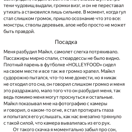
тени чудовищ выдали, громки визг, и он не переставал
утихать а становился лишь сильнее. В момент, когда гул
стал слишком громок, пришло осознание что это все:
монстры, стволы деревьев, алое небо просто не может
быть правдой.
Посадка
Меня разбудил Майкл, самолет слегка потряхивало.
Пассажиры мирно спали, стюардессы не было видно.
Плотный парень в футболке «HOLLEYFOOD» сидел
на своем месте и все так же громко храпел. Майкл
судорожно пытался, что-то мне донести, но я никак
не отходил ото сна, он говорил слишком громко и меня
это раздражало, мало того что он разбудил меня, так
ведь помимо меня могут проснуться и остальные.
Майкл показывал мне на фотографию с камеры
и говорил, о каком-то огне, я стал протирать глаза
и попытался его услышать, как нас внезапно тряхнуло
с такой силой, что камера вывалилась из его рук.
От такого скачка я моментально забыл про сон,