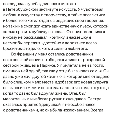
последовала учеба длинною в пять лет
в Петербуржском институте искусств. Я чувствовал
любовь к искусству и творчеству, в тайне писал стихи
и более того хотел отдать в редакцию свои творения,
но так и не смог дописать единственную пьесу, которой
желал сразить публику на повал. О своих творениях я
никому не рассказывал, критику и насмешку я
несмог бы пережить достойно и вероятнее всего
бросил бы это дело, хоть и сильно любил его.
Во Франции у меня остались родственники
по отцовской линии, но общался я лишь с троюродной
сестрой, жившей в Париже. Я прилетал к ней в гости,
именно к ней одной, так как у отца была новая семья. Он
давно уже жил другой жизнью, в которой мне отведено
было слишком мало места, вдобавок его новая супруга
не выносила меня и не хотела слышать о том, что у отца
когда то давно была другая жизнь. Отец был
малохольным и избегал ругани и скандалов. Сестра
оказалась приятной девушкой, я не особо знался
с родственниками, но она была исключением. Всегда