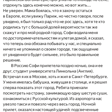
отдохнуть здесь конечно можно, но вот жить….
Не уверен. Мама боялась, что я захочу остаться
в Европе, если увижу Париж, но честно говоря, после
увидено, я был только рад что не рос здесь, хотя те кто
родились тут с большой долей вероятности так же
скажут и про мой родной город. Софи водила меня
по достопримечательностям и улетая домой, я сказал,
что теперь она обязана побывать у нас, и специально
ничего не упоминал о своем городе, так ощущение
от увиденного будет сильнее, это было правильное
решение.
В Россию Софи прилетела поздно ночью, она и ее
друг, студент университета Линкольна (Англия).
Встречал я их в Москве, хоть и жил в Санкт-Петербурге.
У меня имелась бабушка, живущая в столице, и я решил
сперва показать этот город. Ребята приехали
посмотреть на страну, занимающую одну шестую суши,
ознакомиться с Русской культурой. Из аэропорта нас
увезло такси и повезло через весь город. Ночной
прилет, оказался настоящей удачей: подсвеченные