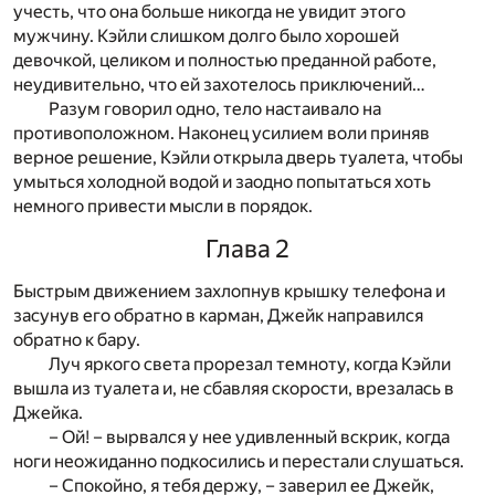
учесть, что она больше никогда не увидит этого
мужчину. Кэйли слишком долго было хорошей
девочкой, целиком и полностью преданной работе,
неудивительно, что ей захотелось приключений…
Разум говорил одно, тело настаивало на
противоположном. Наконец усилием воли приняв
верное решение, Кэйли открыла дверь туалета, чтобы
умыться холодной водой и заодно попытаться хоть
немного привести мысли в порядок.
Глава 2
Быстрым движением захлопнув крышку телефона и
засунув его обратно в карман, Джейк направился
обратно к бару.
Луч яркого света прорезал темноту, когда Кэйли
вышла из туалета и, не сбавляя скорости, врезалась в
Джейка.
– Ой! – вырвался у нее удивленный вскрик, когда
ноги неожиданно подкосились и перестали слушаться.
– Спокойно, я тебя держу, – заверил ее Джейк,