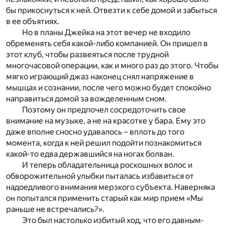
бы прикоснуться к ней. Отвезти к себе домой и забыться
в ее объятиях.
Но в планы Джейка на этот вечер не входило
обременять себя какой-либо компанией. Он пришел в
этот клуб, чтобы развеяться после трудной
многочасовой операции, как и много раз до этого. Чтобы
мягко играющий джаз наконец снял напряжение в
мышцах и сознании, после чего можно будет спокойно
направиться домой за вожделенным сном.
Поэтому он предпочел сосредоточить свое
внимание на музыке, а не на красотке у бара. Ему это
даже вполне сносно удавалось – вплоть до того
момента, когда к ней решил подойти познакомиться
какой-то едва державшийся на ногах болван.
И теперь обладательница роскошных волос и
обворожительной улыбки пыталась избавиться от
надоедливого внимания мерзкого субъекта. Наверняка
он попытался применить старый как мир прием «Мы
раньше не встречались?».
Это был настолько избитый ход, что его давным-