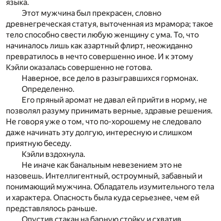
языка.
Этот мужчина был прекрасен, словно
древнегреческая статуя, выточенная из мрамора; такое
тело способно свести любую женщину с ума. То, что
начиналось лишь как азартный флирт, неожиданно
превратилось в нечто совершенно иное. И к этому
Кэйли оказалась совершенно не готова.
Наверное, все дело в разыгравшихся гормонах.
Определенно.
Его пряный аромат не давал ей прийти в норму, не
позволял разуму принимать верные, здравые решения.
Не говоря уже о том, что по-хорошему не следовало
даже начинать эту долгую, интересную и слишком
приятную беседу.
Кэйли вздохнула.
Не иначе как банальным невезением это не
назовешь. Интеллигентный, остроумный, забавный и
понимающий мужчина. Обладатель изумительного тела
и характера. Опасность была куда серьезнее, чем ей
представлялось раньше.
Опустив стакан на барную стойку и схватив