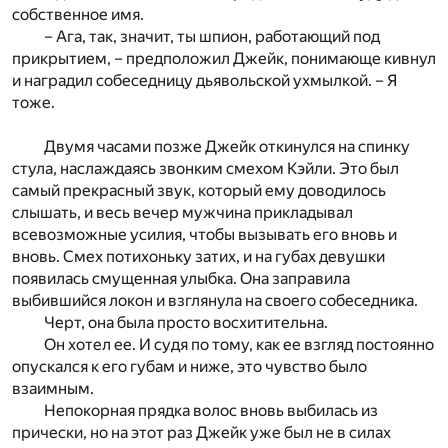
собственное имя.
– Ага, так, значит, ты шпион, работающий под
прикрытием, – предположил Джейк, понимающе кивнул
и наградил собеседницу дьявольской ухмылкой. – Я
тоже.
Двумя часами позже Джейк откинулся на спинку
стула, наслаждаясь звонким смехом Кэйли. Это был
самый прекрасный звук, который ему доводилось
слышать, и весь вечер мужчина прикладывал
всевозможные усилия, чтобы вызывать его вновь и
вновь. Смех потихоньку затих, и на губах девушки
появилась смущенная улыбка. Она заправила
выбившийся локон и взглянула на своего собеседника.
Черт, она была просто восхитительна.
Он хотел ее. И судя по тому, как ее взгляд постоянно
опускался к его губам и ниже, это чувство было
взаимным.
Непокорная прядка волос вновь выбилась из
прически, но на этот раз Джейк уже был не в силах