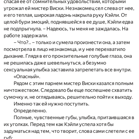
спасая ее от сомнительных удовольствий, которыми
угрожал ей мистер Виски. Незнакомец сел слева от нее,
и его теплая, широкая ладонь накрыла руку Кэйли. От
целой бури эмоций, поднявшейся в ее душе, Кэйли едва
не подпрыгнула. – Надеюсь, ты меня не заждалась. На
работе задержали.
– Что?.. – только и сумела произнести она, а затем
посмотрела в лицо незнакомца, и у нее перехватило
дыхание. Глядя в его пронзительные голубые глаза, она
не решилась даже шевельнуться, а безумно
сексуальная улыбка заставила затрепетать все внутри.
«Опасный».
Рядом с этим парнем мистер Виски казался полным
ничтожеством. Следовало бы еще поспешнее схватить
сумочку и, не оглядываясь, решительно пойти к выходу.
Именно так ей нужно поступить.
Определенно.
Полные, чувственные губы, улыбка, притаившаяся в
их уголках. Перед тем как Кэйли успела хотя бы
задуматься над тем, что творит, слова сами слетели с ее
губ: