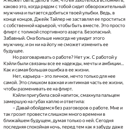
А может быть, дело в том, что ей захотелось вспомнить,
каково это, когда рядом с тобой сидит обворожительный
мужчина и пытается добиться твоей улыбки. Ведь, в
конце концов, Джейк Тайлер не заставлял ее проститься
с собственной карьерой, чтобы быть вместе. Это просто
флирт с толикой спортивного азарта. Безопасный.
Забавный. Она больше никогда не увидит этого
мужчину, и он ни на йоту не сможет изменить ее
будущее.
Но разговаривать о работе? Нет уж. С работой у
Кэйли были связаны все ее надежды, мечты и амбиции…
Как и самая большая ошибка в ее жизни.
Нет, карьера – это личное, нечто только для нее
самой. Это слишком важная и интимная часть ее жизни,
чтобы разменивать ее на флирт.
Кэйли пригубила свой напиток, смахнула пальцем
замершую на губах каплю и ответила:
– Давай обойдемся без разговоров о работе. Мне и
так грозит провести слишком много времени в
ближайшем будущем, думая только о ней. Сегодня
последняя спокойная ночь, перед тем как я забуду даже