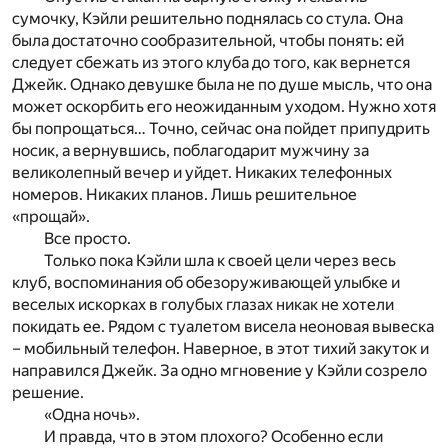
сумочку, Кэйли решительно поднялась со стула. Она
была достаточно сообразительной, чтобы понять: ей
следует сбежать из этого клуба до того, как вернется
Джейк. Однако девушке была не по душе мысль, что она
может оскорбить его неожиданным уходом. Нужно хотя
бы попрощаться… Точно, сейчас она пойдет припудрить
носик, а вернувшись, поблагодарит мужчину за
великолепный вечер и уйдет. Никаких телефонных
номеров. Никаких планов. Лишь решительное
«прощай».
Все просто.
Только пока Кэйли шла к своей цели через весь
клуб, воспоминания об обезоруживающей улыбке и
веселых искорках в голубых глазах никак не хотели
покидать ее. Рядом с туалетом висела неоновая вывеска
– мобильный телефон. Наверное, в этот тихий закуток и
направился Джейк. За одно мгновение у Кэйли созрело
решение.
«Одна ночь».
И правда, что в этом плохого? Особенно если