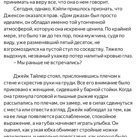
принимать на веру все, что она о нем говорит.
Сегодня, однако, Кэйли пришлось признать, что
Джексон оказался прав. «Дом джаза» был просто
идеален, он обладал именно той утонченной
атмосферой, которую она искренне ценила. По крайней
мере, это было так до тех пор, пока мужчина, судя по
виду, уже разменявший пятый десяток, не
взгромоздился на пустой стул по соседству. Тяжело
выдохнув, незваный ухажер потер налитый кровью глаз.
– Мы раньше не встречались?
Джейк Тайлер стоял, прислонившись плечом к
стене и скрестив руки на груди. Все его внимание было
приковано к женщине, сидевшей у барной стойки. Когда
она тряхнула головой и пышные рыжие кудри
рассыпались по плечам, он замер, не в силах сдвинуться
с места или отвести взгляд. Джейк наблюдал за тем, как
на ее лице появляется расслабленное, спокойное
выражение, а на губах начинает играть улыбка. Он
оценил, как узкая юбка обнимает стройные ножки
незнакомки, и невольно представил, как хорошо было