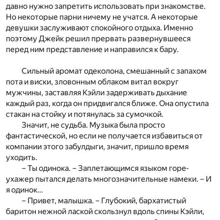
давно нужно запретить использовать при знакомстве.
Но некоторые парни ничему не учатся. А некоторые
девушки заслуживают спокойного отдыха. Именно
поэтому Джейк решил прервать развернувшееся
перед ним представление и направился к бару.
Сильный аромат одеколона, смешанный с запахом
пота и виски, зловонным облаком витал вокруг
мужчины, заставляя Кэйли задерживать дыхание
каждый раз, когда он придвигался ближе. Она опустила
стакан на стойку и потянулась за сумочкой.
Значит, не судьба. Музыка была просто
фантастической, но если не получается избавиться от
компании этого забулдыги, значит, пришло время
уходить.
– Ты одинока. – Заплетающимся языком горе-
ухажер пытался делать многозначительные намеки. – И
я одинок…
– Привет, малышка. – Глубокий, бархатистый
баритон нежной лаской скользнул вдоль спины Кэйли,