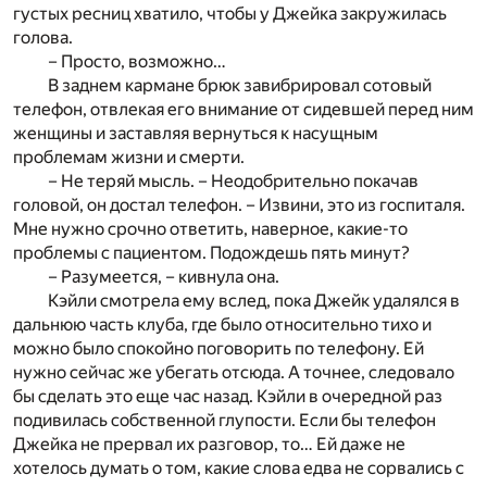
густых ресниц хватило, чтобы у Джейка закружилась
голова.
– Просто, возможно…
В заднем кармане брюк завибрировал сотовый
телефон, отвлекая его внимание от сидевшей перед ним
женщины и заставляя вернуться к насущным
проблемам жизни и смерти.
– Не теряй мысль. – Неодобрительно покачав
головой, он достал телефон. – Извини, это из госпиталя.
Мне нужно срочно ответить, наверное, какие-то
проблемы с пациентом. Подождешь пять минут?
– Разумеется, – кивнула она.
Кэйли смотрела ему вслед, пока Джейк удалялся в
дальнюю часть клуба, где было относительно тихо и
можно было спокойно поговорить по телефону. Ей
нужно сейчас же убегать отсюда. А точнее, следовало
бы сделать это еще час назад. Кэйли в очередной раз
подивилась собственной глупости. Если бы телефон
Джейка не прервал их разговор, то… Ей даже не
хотелось думать о том, какие слова едва не сорвались с