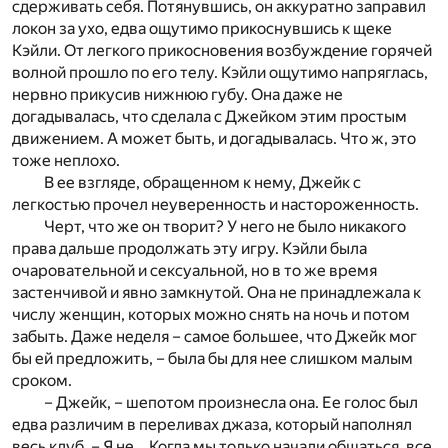
сдерживать себя. Потянувшись, он аккуратно заправил
локон за ухо, едва ощутимо прикоснувшись к щеке
Кэйли. От легкого прикосновения возбуждение горячей
волной прошло по его телу. Кэйли ощутимо напряглась,
нервно прикусив нижнюю губу. Она даже не
догадывалась, что сделала с Джейком этим простым
движением. А может быть, и догадывалась. Что ж, это
тоже неплохо.
В ее взгляде, обращенном к нему, Джейк с
легкостью прочел неуверенность и настороженность.
Черт, что же он творит? У него не было никакого
права дальше продолжать эту игру. Кэйли была
очаровательной и сексуальной, но в то же время
застенчивой и явно замкнутой. Она не принадлежала к
числу женщин, которых можно снять на ночь и потом
забыть. Даже неделя – самое большее, что Джейк мог
бы ей предложить, – была бы для нее слишком малым
сроком.
– Джейк, – шепотом произнесла она. Ее голос был
едва различим в переливах джаза, который наполнял
весь клуб. – Я не… Когда мы только начали общаться, все