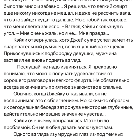
было так мило и забавно… Я решила, что легкий флирт
еще никому никогда не мешал, и даже не рассчитывала,
что это зайдет куда-то дальше. Но с тобой так хорошо,
что меня слегка занесло. – Взгляд Кэйли скользнул в
угол. – Мне очень жаль, но я не… Мне правда…
Кэйли отвернулась, хотя Джейк уже успел заметить
очаровательный румянец, вспыхнувший на ее щеках.
Прикоснувшись к подбородку девушки, мужчина
заставил ее вновь поднять взгляд.
– Послушай, не надо извиняться. Я прекрасно
понимаю, что можно получать удовольствие от
хорошего разговора и легкого флирта. Не обязательно
всегда заканчивать приятное знакомство в спальне.
Обычно, когда Джейку отказывали, он не
воспринимал это с облегчением. Но каким-то образом
их сегодняшняя беседа затронула некоторые глубинные,
действительно имевшие значение чувства…
Кэйли очень ему понравилась. И это было
проблемой. Он не любил давать волю чувствам.
Одного взгляда изумрудных глаз из-под темных