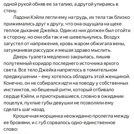
одной рукой обняв ее за талию, а другой упираясь в
стену.
Ладони Кэйли легли ему на грудь, их тела так близко
прижимались друг к другу, что она ощущала на щеке
теплое дыхание Джейка. Один из них должен был отойти
в сторону, но они оба так и не шевельнулись. Воздух
загустел от напряжения, кровь жаром обжигала вены,
затуманивая рассудок и мешая здраво мыслить.
Дверь туалета медленно закрылась, лишив
полутемный коридор последнего источника яркого
света. Все тело Джейка напряглось в томительном
предвкушении – ему хотелось обладать этой женщиной.
Конечно, он не собирался идти на поводу у собственных
инстинктов, но бешеный ритм, который отбивало
сердце Кэйли, и приоткрывшиеся, словно в ожидании
поцелуя, пухлые губы девушки не позволяли ему
сделать шаг назад.
Крошечная морщинка неожиданно пролегла между
ее бровями, и с губ сорвалось одно-единственное
слово: