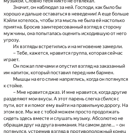
музыкой. Словно тебя никто не отвлекал.
Значит, он наблюдал за ней. Господи, как было бы
хорошо и дальше оставаться в неведении! А еще больше
Кэйли хотелось, чтобы эта мысль не была ей настолько
приятна. Бросив заинтересованный взгляд в сторону
мужчины, она попыталась оценить исходившую от него
угрозу.
Их взгляды встретились и на мгновение замерли.
– Тебе, кажется, нравится группа, которая сейчас
играет.
Он пожал плечами и опустил взгляд на заказанный
им напиток, который поставил перед ним бармен.
Мышцы на его спине напряглись, когда он потянулся
к стойке.
– Мне нравится джаз. И мне нравится, когда другие
разделяют мои вкусы. А этот парень слегка сбился с
пути, вот я и помог ему выйти на правильную дорогу. На
этом все. Мы же с тобой можем просто продолжать
сидеть здесь вместе и слушать музыку. Абсолютно не
обращая друг на друга внимания. На самом деле… – он
потянулся, устремив взгляд в противоположный конец