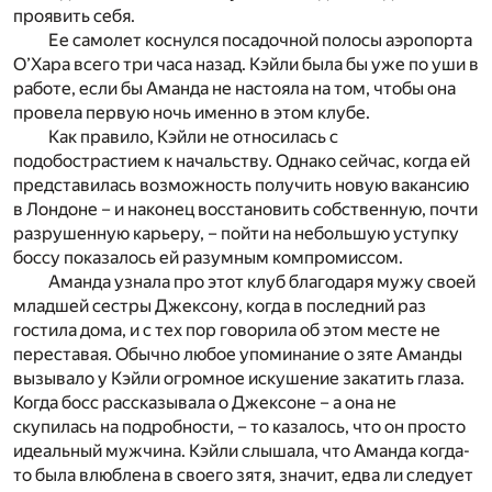
проявить себя.
Ее самолет коснулся посадочной полосы аэропорта
О’Хара всего три часа назад. Кэйли была бы уже по уши в
работе, если бы Аманда не настояла на том, чтобы она
провела первую ночь именно в этом клубе.
Как правило, Кэйли не относилась с
подобострастием к начальству. Однако сейчас, когда ей
представилась возможность получить новую вакансию
в Лондоне – и наконец восстановить собственную, почти
разрушенную карьеру, – пойти на небольшую уступку
боссу показалось ей разумным компромиссом.
Аманда узнала про этот клуб благодаря мужу своей
младшей сестры Джексону, когда в последний раз
гостила дома, и с тех пор говорила об этом месте не
переставая. Обычно любое упоминание о зяте Аманды
вызывало у Кэйли огромное искушение закатить глаза.
Когда босс рассказывала о Джексоне – а она не
скупилась на подробности, – то казалось, что он просто
идеальный мужчина. Кэйли слышала, что Аманда когда-
то была влюблена в своего зятя, значит, едва ли следует