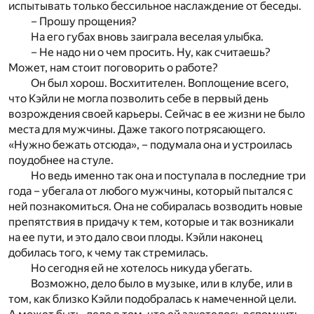
испытывать только бессильное наслаждение от беседы.
– Прошу прощения?
На его губах вновь заиграла веселая улыбка.
– Не надо ни о чем просить. Ну, как считаешь?
Может, нам стоит поговорить о работе?
Он был хорош. Восхитителен. Воплощение всего,
что Кэйли не могла позволить себе в первый день
возрождения своей карьеры. Сейчас в ее жизни не было
места для мужчины. Даже такого потрясающего.
«Нужно бежать отсюда», – подумала она и устроилась
поудобнее на стуле.
Но ведь именно так она и поступала в последние три
года – убегала от любого мужчины, который пытался с
ней познакомиться. Она не собиралась возводить новые
препятствия в придачу к тем, которые и так возникали
на ее пути, и это дало свои плоды. Кэйли наконец
добилась того, к чему так стремилась.
Но сегодня ей не хотелось никуда убегать.
Возможно, дело было в музыке, или в клубе, или в
том, как близко Кэйли подобралась к намеченной цели.