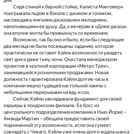
дня.
Сидя спиной к барной стойке, Калиста Макговерн
поигрывала льдом в бокале с джином и тоником,
наслаждаясь мягкими джазовыми мелодиями,
наполняющими ее душу. Да, к вечерам в «Доме джаза»
она вполне могла бы привыкнуть со временем.
Возможно, так бы оно и было, если бы следующие
два месяца не были посвящены заданию, которое
практически не оставит Кэйли возможности увидеть
свет дня и даже тьму ночи. Она стала менеджером
проектов в крупной корпорации «Метро Трек»,
занимавшейся розничными продажами. Новая
должность гарантировала Кэйли долгие часы в
компании мерно гудящей настольной лампы с
небольшими перерывами на еду и сон.
Сейчас Кэйли закладывала фундамент для своей
карьеры в лондонском филиале. Ее босс из
центрального подразделения компании в Нью-Йорке –
Аманда Мартин – обещала предоставить своей
подчиненной эту возможность, если она сумеет
совладать с Чикаго. Кэйли уже очень долго ждала шанса