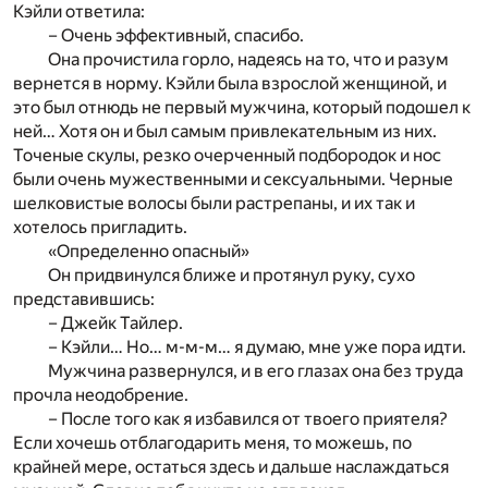
Кэйли ответила:
– Очень эффективный, спасибо.
Она прочистила горло, надеясь на то, что и разум
вернется в норму. Кэйли была взрослой женщиной, и
это был отнюдь не первый мужчина, который подошел к
ней… Хотя он и был самым привлекательным из них.
Точеные скулы, резко очерченный подбородок и нос
были очень мужественными и сексуальными. Черные
шелковистые волосы были растрепаны, и их так и
хотелось пригладить.
«Определенно опасный»
Он придвинулся ближе и протянул руку, сухо
представившись:
– Джейк Тайлер.
– Кэйли… Но… м-м-м… я думаю, мне уже пора идти.
Мужчина развернулся, и в его глазах она без труда
прочла неодобрение.
– После того как я избавился от твоего приятеля?
Если хочешь отблагодарить меня, то можешь, по
крайней мере, остаться здесь и дальше наслаждаться