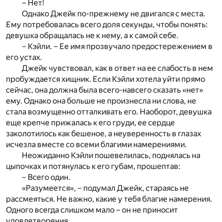
– Нет!
Однако Джейк по-прежнему не двигался с места.
Ему потребовалась всего доля секунды, чтобы понять:
девушка обращалась не к нему, а к самой себе.
– Кэйли. – Ее имя прозвучало предостережением в
его устах.
Джейк чувствовал, как в ответ на ее слабость в нем
пробуждается хищник. Если Кэйли хотела уйти прямо
сейчас, она должна была всего-навсего сказать «нет»
ему. Однако она больше не произнесла ни слова, не
стала возмущенно отталкивать его. Наоборот, девушка
еще крепче прижалась к его груди, ее сердце
заколотилось как бешеное, а неуверенность в глазах
исчезла вместе со всеми благими намерениями.
Неожиданно Кэйли пошевелилась, поднялась на
цыпочках и потянулась к его губам, прошептав:
– Всего один.
«Разумеется», – подумал Джейк, стараясь не
рассмеяться. Не важно, какие у тебя благие намерения.
Одного всегда слишком мало – он не приносит
удовлетворения.