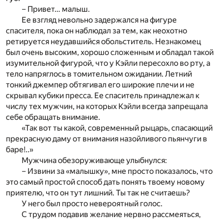
– Привет… малыш.
Ее взгляд невольно задержался на фигуре
спасителя, пока он наблюдал за тем, как неохотно
ретируется неудавшийся обольститель. Незнакомец
был очень высоким, хорошо сложенным и обладал такой
изумительной фигурой, что у Кэйли пересохло во рту, а
тело напряглось в томительном ожидании. Летний
тонкий джемпер обтягивал его широкие плечи и не
скрывал кубики пресса. Ее спаситель принадлежал к
числу тех мужчин, на которых Кэйли всегда запрещала
себе обращать внимание.
«Так вот ты какой, современный рыцарь, спасающий
прекрасную даму от внимания назойливого пьянчуги в
баре!..»
Мужчина обезоруживающе улыбнулся:
– Извини за «малышку», мне просто показалось, что
это самый простой способ дать понять твоему новому
приятелю, что он тут лишний. Ты так не считаешь?
У него был просто невероятный голос.
С трудом подавив желание нервно рассмеяться,