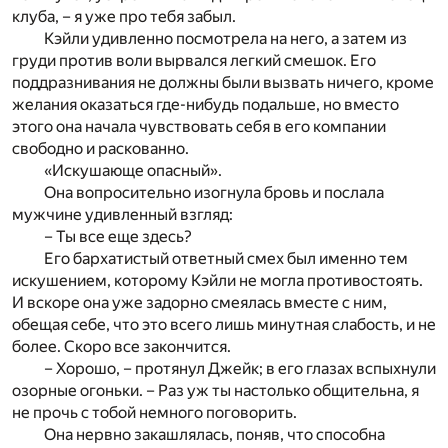
клуба, – я уже про тебя забыл.
Кэйли удивленно посмотрела на него, а затем из
груди против воли вырвался легкий смешок. Его
поддразнивания не должны были вызвать ничего, кроме
желания оказаться где-нибудь подальше, но вместо
этого она начала чувствовать себя в его компании
свободно и раскованно.
«Искушающе опасный».
Она вопросительно изогнула бровь и послала
мужчине удивленный взгляд:
– Ты все еще здесь?
Его бархатистый ответный смех был именно тем
искушением, которому Кэйли не могла противостоять.
И вскоре она уже задорно смеялась вместе с ним,
обещая себе, что это всего лишь минутная слабость, и не
более. Скоро все закончится.
– Хорошо, – протянул Джейк; в его глазах вспыхнули
озорные огоньки. – Раз уж ты настолько общительна, я
не прочь с тобой немного поговорить.
Она нервно закашлялась, поняв, что способна