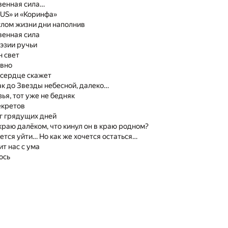
венная сила…
US» и «Коринфа»
лом жизни дни наполнив
венная сила
эзии ручьи
н свет
авно
о сердце скажет
ак до Звезды небесной, далеко…
зья, тот уже не бедняк
екретов
г грядущих дней
краю далёком, что кинул он в краю родном?
чется уйти… Но как же хочется остаться…
т нас с ума
юсь