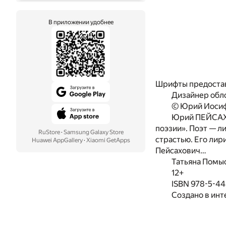
В приложении удобнее
Шрифты предоста
Дизайнер обл
© Юрий Иосиф
Юрий ПЕЙСАХОВ
поэзии». Поэт — л
RuStore
·
Samsung Galaxy Store
страстью. Его лир
Huawei AppGallery
·
Xiaomi GetApps
Пейсахович…
Татьяна Помы
12+
ISBN 978-5-44
Создано в инт