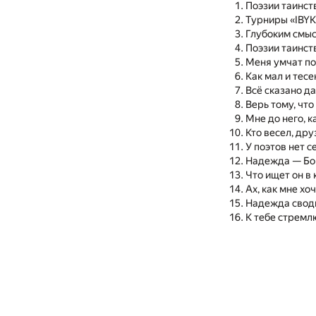
Поэзии таинст
Турниры «IBYK
Глубоким смыс
Поэзии таинст
Меня умчат по
Как мал и тесе
Всё сказано д
Верь тому, чт
Мне до него, к
Кто весел, дру
У поэтов нет с
Надежда — Бо
Что ищет он в 
Ах, как мне хо
Надежда своди
К тебе стремл