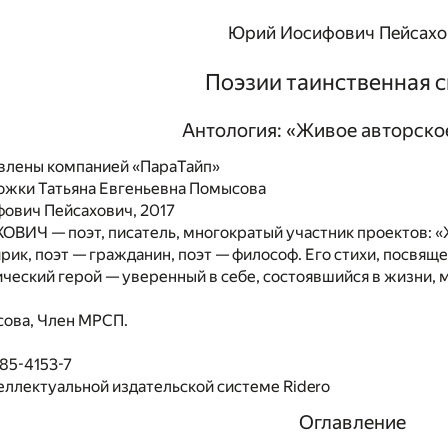
Юрий Иосифович Пейсахо
Поэзии таинственная 
Антология: «Живое авторско
влены компанией «ПараТайп»
ожки Татьяна Евгеньевна Помысова
ович Пейсахович, 2017
ИЧ — поэт, писатель, многократый участник проектов: «Ж
ирик, поэт — гражданин, поэт — философ. Его стихи, посв
ический герой — уверенный в себе, состоявшийся в жизни, 
сова, Член МРСП.
85-4153-7
еллектуальной издательской системе Ridero
Оглавление