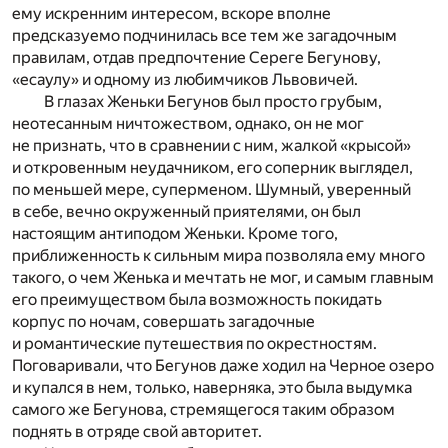
ему искренним интересом, вскоре вполне
предсказуемо подчинилась все тем же загадочным
правилам, отдав предпочтение Сереге Бегунову,
«есаулу» и одному из любимчиков Львовичей.
В глазах Женьки Бегунов был просто грубым,
неотесанным ничтожеством, однако, он не мог
не признать, что в сравнении с ним, жалкой «крысой»
и откровенным неудачником, его соперник выглядел,
по меньшей мере, суперменом. Шумный, уверенный
в себе, вечно окруженный приятелями, он был
настоящим антиподом Женьки. Кроме того,
приближенность к сильным мира позволяла ему много
такого, о чем Женька и мечтать не мог, и самым главным
его преимуществом была возможность покидать
корпус по ночам, совершать загадочные
и романтические путешествия по окрестностям.
Поговаривали, что Бегунов даже ходил на Черное озеро
и купался в нем, только, наверняка, это была выдумка
самого же Бегунова, стремящегося таким образом
поднять в отряде свой авторитет.