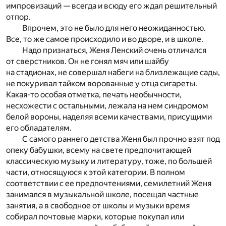
импровизаций — всегда и всюду его ждал решительный
отпор.
Впрочем, это не было для него неожиданностью.
Все, то же самое происходило и во дворе, и в школе.
Надо признаться, Женя Ленский очень отличался
от сверстников. Он не гонял мяч или шайбу
на стадионах, не совершал набеги на близлежащие сады,
не покуривал тайком ворованные у отца сигареты.
Какая-то особая отметка, печать необычности,
несхожести с остальными, лежала на нем синдромом
белой вороны, наделяя всеми качествами, присущими
его обладателям.
C самого раннего детства Женя был прочно взят под
опеку бабушки, всему на свете предпочитающей
классическую музыку и литературу, тоже, по большей
части, относящуюся к этой категории. В полном
соответствии с ее предпочтениями, семилетний Женя
занимался в музыкальной школе, посещал частные
занятия, а в свободное от школы и музыки время
собирал почтовые марки, которые покупал или