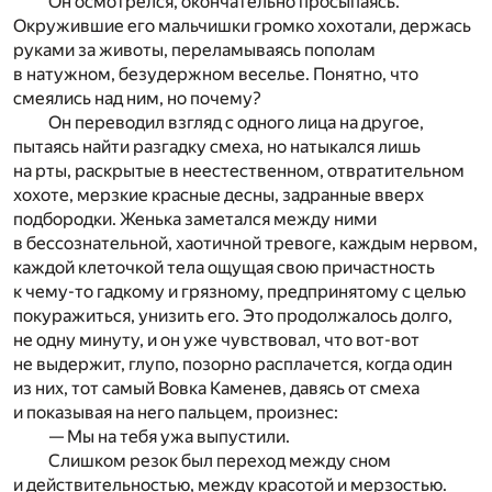
Он осмотрелся, окончательно просыпаясь.
Окружившие его мальчишки громко хохотали, держась
руками за животы, переламываясь пополам
в натужном, безудержном веселье. Понятно, что
смеялись над ним, но почему?
Он переводил взгляд с одного лица на другое,
пытаясь найти разгадку смеха, но натыкался лишь
на рты, раскрытые в неестественном, отвратительном
хохоте, мерзкие красные десны, задранные вверх
подбородки. Женька заметался между ними
в бессознательной, хаотичной тревоге, каждым нервом,
каждой клеточкой тела ощущая свою причастность
к чему-то гадкому и грязному, предпринятому с целью
покуражиться, унизить его. Это продолжалось долго,
не одну минуту, и он уже чувствовал, что вот-вот
не выдержит, глупо, позорно расплачется, когда один
из них, тот самый Вовка Каменев, давясь от смеха
и показывая на него пальцем, произнес:
— Мы на тебя ужа выпустили.
Слишком резок был переход между сном
и действительностью, между красотой и мерзостью.