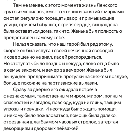
Тем не менее, с этого момента жизнь Ленского
круто изменилась, вместо чтения и занятий с марками
он стал регулярно посещать двор и примыкающие
улицы, причем бабушка, скрепя сердце, вынуждена
была оставаться дома, так что, Женька был полностью
предоставлен самому себе.
Нельзя сказать, что наш герой был рад этому,
скорее он был испуган своей нечаянной свободой
и совершенно не знал, как ей распорядиться.
Но отступать было поздно и некуда, слово отца было
в семье законом, и вечер за вечером Женька был
вынужден предпринимать прогулки на свежем воздухе,
больше похожие на партизанские вылазки.
Сразу за дверью его ожидала встреча
с незнакомым, таинственным миром, миром, полным
опасностей и загадок, повсюду, куда ни глянь, таящим
угрозы и ловушки. И неоткуда было ждать помощи,
и некому было пожаловаться, помощь была далеко,
отрезанная шлагбаумом часовых стрелок, затертая
декорациями дворовых пейзажей.