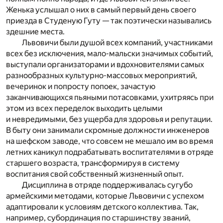
Женька услышал о них в самый первый день своего
приезда в Студеную Гуту — так поэтически назывались
здешние места.
Львовичи были душой всех компаний, участниками
всех без исключения, мало-мальски значимых событий,
выступали организаторами и вдохновителями самых
разнообразных культурно-массовых мероприятий,
вечеринок и попросту попоек, зачастую
заканчивающихся пьяными потасовками, ухитряясь при
этом из всех переделок выходить целыми
и невредимыми, без ущерба для здоровья и репутации.
В быту они занимали скромные должности инженеров
на шефском заводе, что совсем не мешало им во время
летних каникул подрабатывать воспитателями в отряде
старшего возраста, трансформируя в систему
воспитания свой собственный жизненный опыт.
Дисциплина в отряде поддерживалась сугубо
армейскими методами, которые Львовичи с успехом
адаптировали к условиям детского коллектива. Так,
например, субординация по старшинству званий,