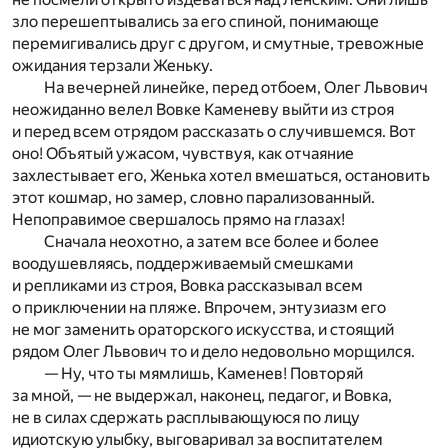
зло перешептывались за его спиной, понимающе
перемигивались друг с другом, и смутные, тревожные
ожидания терзали Женьку.
На вечерней линейке, перед отбоем, Олег Львович
неожиданно велел Вовке Каменеву выйти из строя
и перед всем отрядом рассказать о случившемся. Вот
оно! Объятый ужасом, чувствуя, как отчаяние
захлестывает его, Женька хотел вмешаться, остановить
этот кошмар, но замер, словно парализованный.
Непоправимое свершалось прямо на глазах!
Сначала неохотно, а затем все более и более
воодушевляясь, поддерживаемый смешками
и репликами из строя, Вовка рассказывал всем
о приключении на пляже. Впрочем, энтузиазм его
не мог заменить ораторского искусства, и стоящий
рядом Олег Львович то и дело недовольно морщился.
— Ну, что ты мямлишь, Каменев! Повторяй
за мной, — не выдержал, наконец, педагог, и Вовка,
не в силах сдержать расплывающуюся по лицу
идиотскую улыбку, выговаривал за воспитателем