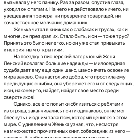
вызывала у него панику. Раз за разом, опустив глаза,
уходил он с татами. На него не действовало ничего, ни
увещевания тренера, ни презрение товарищей, ни
сочувственное молчание домашних.
Женька читал в книжках о слабаках и трусах, как и
многие, он презирал их. Стало быть, и он — тоже трус?
Принять это было нелегко, но он уже стал привыкать
к неприятным открытиям.
На поездку в пионерский лагерь юный Женя
Ленский возлагал большие надежды — милосердная
судьба дает ему еще один шанс, шанс начать освоение
мира заново. Она настолько добра, что простила ему
предыдущие ошибки, она убережет его и от следующих,
и он, наконец-то, найдет, найдет свое место среди
сверстников!
Однако, все его попытки сблизиться с ребятами
из отряда, заканчивались почти одинаково, он не мог
блеснуть ни одним талантом, который ценился в этом
мире. С удивлением Женька узнал, что, несмотря
на множество прочитанных книг, собеседник из него —
неважный, победами над девчонками он тоже