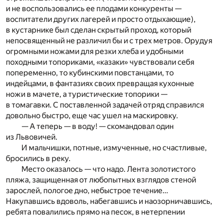
и не воспользовались ее плодами конкуренты —
воспитатели других лагерей и просто отдыхающие),
в кустарнике был сделан скрытый проход, который
непосвященный не различил бы и с трех метров. Орудуя
огромными ножами для резки хлеба и удобными
походными топориками, «казаки» чувствовали себя
попеременно, то кубинскими повстанцами, то
индейцами, в фантазиях своих превращая кухонные
ножи в мачете, а туристические топорики —
в томагавки. С поставленной задачей отряд справился
довольно быстро, еще час ушел на маскировку.
— А теперь — в воду! — скомандовал один
из Львовичей.
И мальчишки, потные, измученные, но счастливые,
бросились в реку.
Место оказалось — что надо. Лента золотистого
пляжа, защищенная от любопытных взглядов стеной
зарослей, пологое дно, небыстрое течение…
Накупавшись вдоволь, набегавшись и наозорничавшись,
ребята повалились прямо на песок, в нетерпении