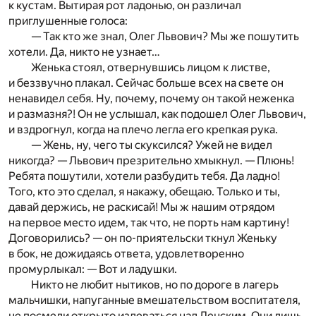
к кустам. Вытирая рот ладонью, он различал
приглушенные голоса:
— Так кто же знал, Олег Львович? Мы же пошутить
хотели. Да, никто не узнает…
Женька стоял, отвернувшись лицом к листве,
и беззвучно плакал. Сейчас больше всех на свете он
ненавидел себя. Ну, почему, почему он такой неженка
и размазня?! Он не услышал, как подошел Олег Львович,
и вздрогнул, когда на плечо легла его крепкая рука.
— Жень, ну, чего ты скуксился? Ужей не видел
никогда? — Львович презрительно хмыкнул. — Плюнь!
Ребята пошутили, хотели разбудить тебя. Да ладно!
Того, кто это сделал, я накажу, обещаю. Только и ты,
давай держись, не раскисай! Мы ж нашим отрядом
на первое место идем, так что, не порть нам картину!
Договорились? — он по-приятельски ткнул Женьку
в бок, не дожидаясь ответа, удовлетворенно
промурлыкал: — Вот и ладушки.
Никто не любит нытиков, но по дороге в лагерь
мальчишки, напуганные вмешательством воспитателя,
не посмели открыто издеваться над Ленским. Они лишь