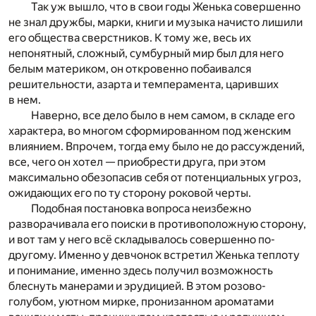
Так уж вышло, что в свои годы Женька совершенно
не знал дружбы, марки, книги и музыка начисто лишили
его общества сверстников. К тому же, весь их
непонятный, сложный, сумбурный мир был для него
белым материком, он откровенно побаивался
решительности, азарта и темперамента, царивших
в нем.
Наверно, все дело было в нем самом, в складе его
характера, во многом сформированном под женским
влиянием. Впрочем, тогда ему было не до рассуждений,
все, чего он хотел — приобрести друга, при этом
максимально обезопасив себя от потенциальных угроз,
ожидающих его по ту сторону роковой черты.
Подобная постановка вопроса неизбежно
разворачивала его поиски в противоположную сторону,
и вот там у него всё складывалось совершенно по-
другому. Именно у девчонок встретил Женька теплоту
и понимание, именно здесь получил возможность
блеснуть манерами и эрудицией. В этом розово-
голубом, уютном мирке, пронизанном ароматами