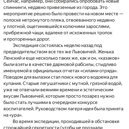
Сейчас, например, они собирались опробовать новые
спиннинги, недавно привезенные из города. Это
мероприятие решено было провести на новом месте —
полоске нетронутого пляжа, отвоеванного недавно
у плотной, ощетинившейся колючими зарослями,
прибрежной чащи, вдалеке от исхоженных тропок
и проторенных дорог.
Экспедиция состоялась неделю назад под
предводительством все тех же Львовичей. Женька
Ленский и еще несколько таких же, как и он, «казаков»
были взяты в качестве дармовой рабсилы, стыдливо
именуемой в официальных отчетах «силами отряда».
Поводом для вылазки стал поиск нового водоема для
купания. Старые лягушатники с мутной, грязной водой,
уже не отвечали веяниям времени и эстетическим
вкусам Львовичей, которым просто позарез нужно
было стать лучшими в очередном конкурсе
воспитателей. Руководством лагеря идея была принята
на «ура».
Во время экспедиции, проходившей в обстановке
строжайшей секретности (чтобы не прознали