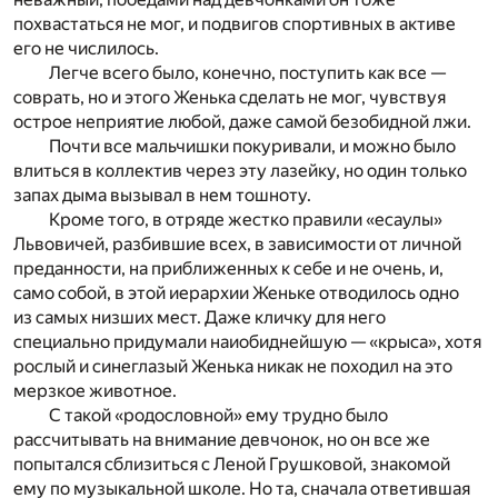
похвастаться не мог, и подвигов спортивных в активе
его не числилось.
Легче всего было, конечно, поступить как все —
соврать, но и этого Женька сделать не мог, чувствуя
острое неприятие любой, даже самой безобидной лжи.
Почти все мальчишки покуривали, и можно было
влиться в коллектив через эту лазейку, но один только
запах дыма вызывал в нем тошноту.
Кроме того, в отряде жестко правили «есаулы»
Львовичей, разбившие всех, в зависимости от личной
преданности, на приближенных к себе и не очень, и,
само собой, в этой иерархии Женьке отводилось одно
из самых низших мест. Даже кличку для него
специально придумали наиобиднейшую — «крыса», хотя
рослый и синеглазый Женька никак не походил на это
мерзкое животное.
С такой «родословной» ему трудно было
рассчитывать на внимание девчонок, но он все же
попытался сблизиться с Леной Грушковой, знакомой
ему по музыкальной школе. Но та, сначала ответившая