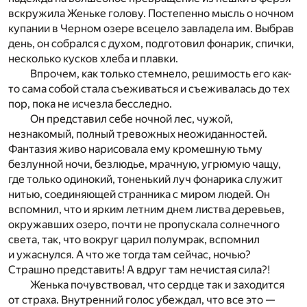
вскружила Женьке голову. Постепенно мысль о ночном
купании в Черном озере всецело завладела им. Выбрав
день, он собрался с духом, подготовил фонарик, спички,
несколько кусков хлеба и плавки.
Впрочем, как только стемнело, решимость его как-
то сама собой стала съеживаться и съеживалась до тех
пор, пока не исчезла бесследно.
Он представил себе ночной лес, чужой,
незнакомый, полный тревожных неожиданностей.
Фантазия живо нарисовала ему кромешную тьму
безлунной ночи, безлюдье, мрачную, угрюмую чащу,
где только одинокий, тоненький луч фонарика служит
нитью, соединяющей странника с миром людей. Он
вспомнил, что и ярким летним днем листва деревьев,
окружавших озеро, почти не пропускала солнечного
света, так, что вокруг царил полумрак, вспомнил
и ужаснулся. А что же тогда там сейчас, ночью?
Страшно представить! А вдруг там нечистая сила?!
Женька почувствовал, что сердце так и заходится
от страха. Внутренний голос убеждал, что все это —