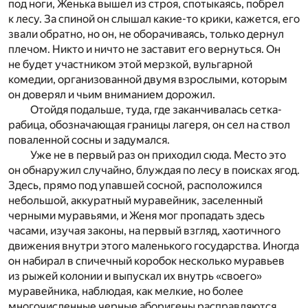
под ноги, Женька вышел из строя, спотыкаясь, побрел
к лесу. За спиной он слышал какие-то крики, кажется, его
звали обратно, но он, не оборачиваясь, только дернул
плечом. Никто и ничто не заставит его вернуться. Он
не будет участником этой мерзкой, вульгарной
комедии, организованной двумя взрослыми, которым
он доверял и чьим вниманием дорожил.
Отойдя подальше, туда, где заканчивалась сетка-
рабица, обозначающая границы лагеря, он сел на ствол
поваленной сосны и задумался.
Уже не в первый раз он приходил сюда. Место это
он обнаружил случайно, блуждая по лесу в поисках ягод.
Здесь, прямо под упавшей сосной, расположился
небольшой, аккуратный муравейник, заселенный
черными муравьями, и Женя мог пропадать здесь
часами, изучая законы, на первый взгляд, хаотичного
движения внутри этого маленького государства. Иногда
он набирал в спичечный коробок несколько муравьев
из рыжей колонии и выпускал их внутрь «своего»
муравейника, наблюдая, как мелкие, но более
многочисленные черные аборигены расправляются