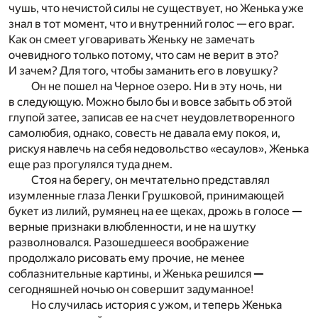
чушь, что нечистой силы не существует, но Женька уже
знал в тот момент, что и внутренний голос — его враг.
Как он смеет уговаривать Женьку не замечать
очевидного только потому, что сам не верит в это?
И зачем? Для того, чтобы заманить его в ловушку?
Он не пошел на Черное озеро. Ни в эту ночь, ни
в следующую. Можно было бы и вовсе забыть об этой
глупой затее, записав ее на счет неудовлетворенного
самолюбия, однако, совесть не давала ему покоя, и,
рискуя навлечь на себя недовольство «есаулов», Женька
еще раз прогулялся туда днем.
Стоя на берегу, он мечтательно представлял
изумленные глаза Ленки Грушковой, принимающей
букет из лилий, румянец на ее щеках, дрожь в голосе
—
верные признаки влюбленности, и не на шутку
разволновался. Разошедшееся воображение
продолжало рисовать ему прочие, не менее
соблазнительные картины, и Женька решился
—
сегодняшней ночью он совершит задуманное!
Но случилась история с ужом, и теперь Женька