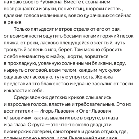
на краю своего Рубикона. Вместе с сознанием
возвращаются и звуки, пение птиц, шорохи листвы,
далекие голоса мальчишек, вовсю дурачащихся сейчас
в речке.
Только пятьдесят метров отделяют его от рая,
от возможности ощутить босыми ногами горячий песок
пляжа, от реки, ласково плещущейся о желтый, чуть
тронутый зеленью ила, берег. Там можно сбросить
с себя ненавистную майку, шорты, ворваться
в прохладную, усеянную солнечными бликами, воду,
нырнуть с головой, всем телом, каждым мускулом
ощущая ее ласковую, тугую упругость. Женька
представил это блаженство и едва не заскулил от тоски
и жалости к себе.
Среди звонких детских криков слышались
и взрослые голоса, властные и требовательные. Это их
воспитатели — Игорь Львович и Олег Львович,
«Львовичи», как называли их все в округе, в глаза
и за глаза. Округа — это что-то около двадцати
пионерских лагерей, саноториев и домов отдыха, где,
полным полно народа, и где Львовичей знали все.