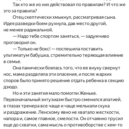
Так кто же из них действовал по правилам? И что же
это за правила?
Отец скептически хмыкнул, рассматривая сына.
Идея разведки боем рухнула, дав место другой,
не менее радикальной.
— Надо тебе спортом заняться, — задумчиво
проговорил он.
— Только не бокс! — поспешила поставить
ультиматум бабушка, стремительно теряющая влияние
в семье.
Она панически боялась того, что ее внуку свернут
нос, мама разделяла эти опасения, и после жарких
споров было принято решение отдать ребенка в секцию
дзюдо.
Но и эти занятия мало помогли Женьке.
Первоначальный энтузиазм быстро сменился апатией,
в глазах тренера все чаще и чаще мелькали скука
и раздражение. Ленскому явно не хватало жесткости,
напора и, самое главное, смелости. Он отчаянно трусил
еще до схватки, сама мысль о противоборстве с кем-то