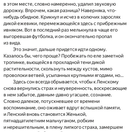
в этом месте, словно намеренно, удалил звуковую
дорожку. Впрочем, какая разница? Наверняка, что-
нибудь обидное. Крикнул и исчез в колючих зарослях
дикой ежевики, перемежающейся здесь с прибрежным
ивняком. Вот в последний раз мелькнула в чаще его
выгоревшая футболка, и он окончательно пропал
из вида.
Это значит, дальше придется идти одному.
Казалось бы, чего проще? Пробежать по еле заметной
тропинке, вьющейся в прохладной тени дикой
растительности, скользнуть между кустов, мимо
проволоки ветвей, усыпанных крупными ягодами, но…
Здесь сон всегда обрывается, чтобы к Ленскому
снова вернулись страх и неуверенность, воскресающие
в нем забытое, давным-давно угасшее, сознание.
Словно далекое, потускневшее от времени
воспоминание, оно оживает вдруг вспышкой памяти,
и Ленский вновь становится Женькой,
пятнадцатилетним мальчуганом, робким
и нерешительным, в плену липкого страха, замершем