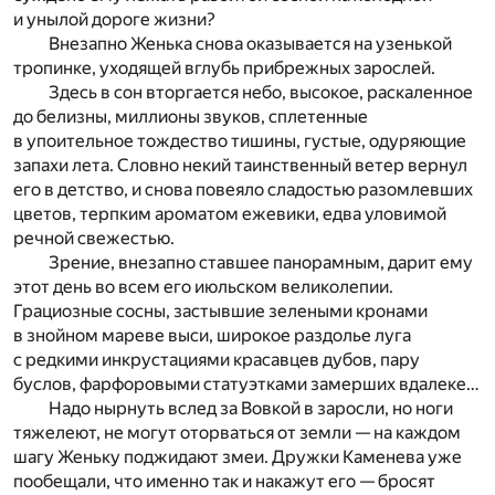
и унылой дороге жизни?
Внезапно Женька снова оказывается на узенькой
тропинке, уходящей вглубь прибрежных зарослей.
Здесь в сон вторгается небо, высокое, раскаленное
до белизны, миллионы звуков, сплетенные
в упоительное тождество тишины, густые, одуряющие
запахи лета. Словно некий таинственный ветер вернул
его в детство, и снова повеяло сладостью разомлевших
цветов, терпким ароматом ежевики, едва уловимой
речной свежестью.
Зрение, внезапно ставшее панорамным, дарит ему
этот день во всем его июльском великолепии.
Грациозные сосны, застывшие зелеными кронами
в знойном мареве выси, широкое раздолье луга
с редкими инкрустациями красавцев дубов, пару
буслов, фарфоровыми статуэтками замерших вдалеке…
Надо нырнуть вслед за Вовкой в заросли, но ноги
тяжелеют, не могут оторваться от земли — на каждом
шагу Женьку поджидают змеи. Дружки Каменева уже
пообещали, что именно так и накажут его — бросят