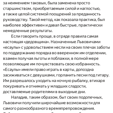
за неимением таковых, была заменена просто
старшинством, приобретаемым силой и наглостью,
а также целой системой поощрений за преданность
руководству. Такой метод, как показала практика, был
наиболее эффективен и давал быстрые, практически
немедленные результаты.
Если говорить проще, в отряде правила самая
настоящая «дедовщина». Назначенные Львовичами
«есаулы» с удовольствием несли на своих плечах заботы
по поддержанию порядка во вверенном им отделении,
взамен получая льготы и поблажки, в полной мере
позволяющие им почувствовать свою избранность.
«Есаулы» имели право играть в карты, допоздна
засиживаться с девушками, горланить песни под гитару.
Им разрешалось уходить на ночную рыбалку, втихаря
покуривать и отнимать у младших сладости,
доставляемые родителями в выходные дни.
Наладив, таким образом, быт своих подопечных,
Львовичи получили широчайшие возможности для
самого разнообразного времяпрепровождения.