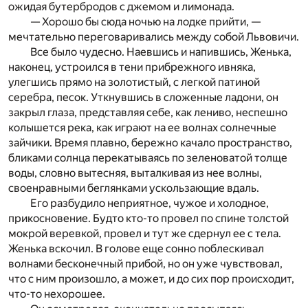
ожидая бутербродов с джемом и лимонада.
— Хорошо бы сюда ночью на лодке прийти, —
мечтательно переговаривались между собой Львовичи.
Все было чудесно. Наевшись и напившись, Женька,
наконец, устроился в тени прибрежного ивняка,
улегшись прямо на золотистый, с легкой патиной
серебра, песок. Уткнувшись в сложенные ладони, он
закрыл глаза, представляя себе, как лениво, неспешно
колышется река, как играют на ее волнах солнечные
зайчики. Время плавно, бережно качало пространство,
бликами солнца перекатываясь по зеленоватой толще
воды, словно вытесняя, выталкивая из нее волны,
своенравными беглянками ускользающие вдаль.
Его разбудило неприятное, чужое и холодное,
прикосновение. Будто кто-то провел по спине толстой
мокрой веревкой, провел и тут же сдернул ее с тела.
Женька вскочил. В голове еще сонно поблескивал
волнами бесконечный прибой, но он уже чувствовал,
что с ним произошло, а может, и до сих пор происходит,
что-то нехорошее.