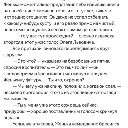
Женька моментально представил себе извивающееся
на своей спине змеиное тело, и его тут же, тяжело
и страшно стошнило. Он даже не успел отбежать
к какому-нибудь кусту, и его рвало прямо на чистый,
невесомо воздушный песок в самом центре пляжа.
— Что у вас тут происходит? — словно издалека,
вторгся в этот ужас голос Олега Львовича.
Все притихли, виновато переглядываясь друг
с другом.
— Это что? — указывая на безобразные пятна,
спросил воспитатель. — Это ты, что ли? — он
с недоверием и брезгливостью окинул взглядом
Женькину фигуру. — Ты что, охренел?
— Мы ему ужа на спину положили, когда он спал, —
несмело проговорил кто-то из столпившихся позади
мальчишек.
— Ты у меня ужа этого сожрешь сейчас,
придурок! — хорошо поставленным голосом крикнул
педагог.
Услышав эти слова, Женька немедленно бросился