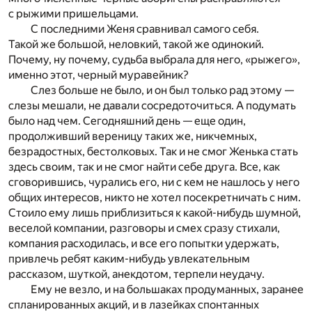
с рыжими пришельцами.
С последними Женя сравнивал самого себя.
Такой же большой, неловкий, такой же одинокий.
Почему, ну почему, судьба выбрала для него, «рыжего»,
именно этот, черный муравейник?
Слез больше не было, и он был только рад этому —
слезы мешали, не давали сосредоточиться. А подумать
было над чем. Сегодняшний день — еще один,
продолживший вереницу таких же, никчемных,
безрадостных, бестолковых. Так и не смог Женька стать
здесь своим, так и не смог найти себе друга. Все, как
сговорившись, чурались его, ни с кем не нашлось у него
общих интересов, никто не хотел посекретничать с ним.
Стоило ему лишь приблизиться к какой-нибудь шумной,
веселой компании, разговоры и смех сразу стихали,
компания расходилась, и все его попытки удержать,
привлечь ребят каким-нибудь увлекательным
рассказом, шуткой, анекдотом, терпели неудачу.
Ему не везло, и на большаках продуманных, заранее
спланированных акций, и в лазейках спонтанных