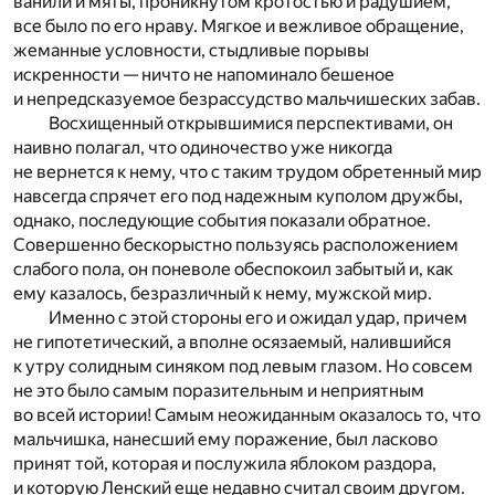
ванили и мяты, проникнутом кротостью и радушием,
все было по его нраву. Мягкое и вежливое обращение,
жеманные условности, стыдливые порывы
искренности — ничто не напоминало бешеное
и непредсказуемое безрассудство мальчишеских забав.
Восхищенный открывшимися перспективами, он
наивно полагал, что одиночество уже никогда
не вернется к нему, что с таким трудом обретенный мир
навсегда спрячет его под надежным куполом дружбы,
однако, последующие события показали обратное.
Совершенно бескорыстно пользуясь расположением
слабого пола, он поневоле обеспокоил забытый и, как
ему казалось, безразличный к нему, мужской мир.
Именно с этой стороны его и ожидал удар, причем
не гипотетический, а вполне осязаемый, налившийся
к утру солидным синяком под левым глазом. Но совсем
не это было самым поразительным и неприятным
во всей истории! Самым неожиданным оказалось то, что
мальчишка, нанесший ему поражение, был ласково
принят той, которая и послужила яблоком раздора,
и которую Ленский еще недавно считал своим другом.