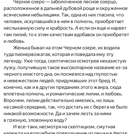
Черное озеро — заболоченное лесное озерцо,
расположенное в дальней дубовой роще и окруженное
всяческими небылицами. Так, одна из них гласила, что
человек, искупавшийся в нем в полночь, приобретает
неслыханную силу и храбрость. А если он еще и нарвет
там лилий, то к этим качествам вдобавок он приобретет
и любовь.
Женька бывал на этом Черном озере, их водила
туда пионервожатая, которая и поведала ему эту
легенду. Уже тогда, скептически осмотрев неказистую
лужу, получившую такое высокопарное название из-за
черного илистого дна, он посмеялся над глупостью
и невежеством людей, придумавших этот бред. И,
конечно, как и в других преданиях этого жанра, сюда
вплетена полночь, и романтические лилии, и любовь.
Впрочем, лилии действительно имелись, но лишь
на самой середине, так, что достать их с берега не было
никакой возможности. Да и зачем лезть за ними
в грязную, зловонную воду?
И все-таки, несмотря на скептицизм, смутная
надежда на волшебное превращение из пешки в ферзя