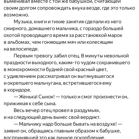
выменивал вместе с той же бабушкой, считающей
своим долгом сопровождать внука везде, где это только
возможно.
Музыка, книги и тихие занятия сделали из него
смирного, домашнего мальчика, с гораздо большей
охотой проводящего время за расстановкой марок
в альбомах, чем гоняющим мяч или колесящим
на велосипеде.
Первым тревогу забил отец. В минуты невольной
праздности выходного, каким-то чудом сохранившего
в монохромности будней свой красный цвет,
с удивлением рассматривал он вытянувшегося
и окрепшего мальчугана, встретившегося ему
в коридоре.
— Женька! Сынок! — только и смог произнести он,
прижимая к себе сына.
Весь вечер отец провел в раздумьях,
и на следующий день вынес свой вердикт.
— Мальчику надо больше бывать на воздухе! —
заявил он, обращаясь главным образом к бабушке,
воспринявшей это как личное оскорбление.