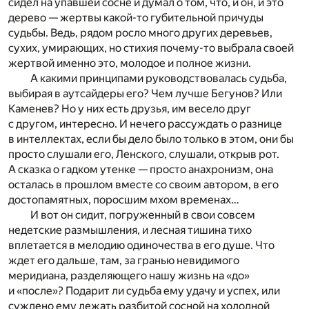
сидел на упавшей сосне и думал о том, что, и он, и это
дерево — жертвы какой-то губительной причуды
судьбы. Ведь, рядом росло много других деревьев,
сухих, умирающих, но стихия почему-то выбрала своей
жертвой именно это, молодое и полное жизни.
А какими принципами руководствовалась судьба,
выбирая в аутсайдеры его? Чем лучше Бегунов? Или
Каменев? Но у них есть друзья, им весело друг
с другом, интересно. И нечего рассуждать о разнице
в интеллектах, если бы дело было только в этом, они бы
просто слушали его, Ленского, слушали, открыв рот.
А сказка о гадком утенке — просто анахронизм, она
осталась в прошлом вместе со своим автором, в его
достопамятных, поросшим мхом временах…
И вот он сидит, погруженный в свои совсем
недетские размышления, и лесная тишина тихо
вплетается в мелодию одиночества в его душе. Что
ждет его дальше, там, за гранью невидимого
меридиана, разделяющего нашу жизнь на «до»
и «после»? Подарит ли судьба ему удачу и успех, или
суждено ему лежать разбитой сосной на холодной