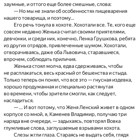
заумные, и оттого еще более смешные, слова:
— Но мы не знали об особенностях пищеварения
нашего товарища, и поэтому…
Его речь тонула в хохоте. Хохотали все. Те, кого еще
совсем недавно Женька считал своими приятелями,
девчонки, и среди них, конечно, Ленка Грушкова, ребята
из других отрядов, привлеченные шумом. Хохотали,
отворачиваясь, даже оба Львовича, старавшиеся,
впрочем, соблюдать приличия.
Женька стоял молча, едва сдерживаясь, чтобы
не расплакаться, весь красный от бешенства и стыда.
Только теперь он понял, что все это — гнусная издевка,
хорошо продуманная и специально растянутая
во времени, чтобы зрители смогли, как следует,
насладиться.
— … И вот потому, что Женя Ленский живет в одном
корпусе со мной, я, Каменев Владимир, получаю три
наряда вне очереди, — задыхаясь, повторял Вовка
глумливые слова, заглушаемые взрывами хохота.
Слезы жгли глаза. Стараясь не выдать себя, глядя