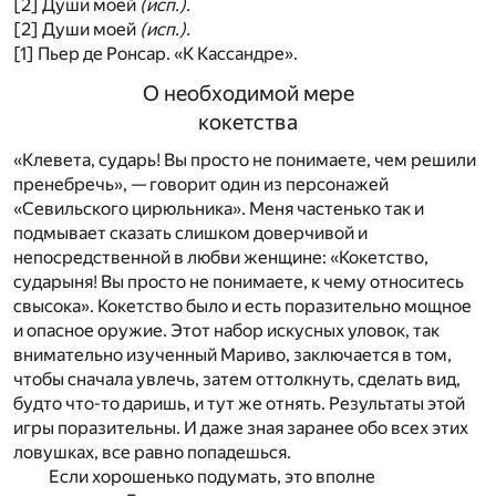
[2] Души моей
(исп.).
[2] Души моей
(исп.).
[1] Пьер де Ронсар. «К Кассандре».
О необходимой мере
кокетства
«Клевета, сударь! Вы просто не понимаете, чем решили
пренебречь», — говорит один из персонажей
«Севильского цирюльника». Меня частенько так и
подмывает сказать слишком доверчивой и
непосредственной в любви женщине: «Кокетство,
сударыня! Вы просто не понимаете, к чему относитесь
свысока». Кокетство было и есть поразительно мощное
и опасное оружие. Этот набор искусных уловок, так
внимательно изученный Мариво, заключается в том,
чтобы сначала увлечь, затем оттолкнуть, сделать вид,
будто что-то даришь, и тут же отнять. Результаты этой
игры поразительны. И даже зная заранее обо всех этих
ловушках, все равно попадешься.
Если хорошенько подумать, это вполне