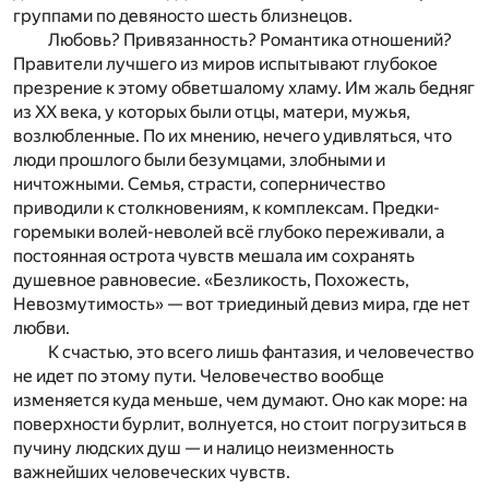
группами по девяносто шесть близнецов.
Любовь? Привязанность? Романтика отношений?
Правители лучшего из миров испытывают глубокое
презрение к этому обветшалому хламу. Им жаль бедняг
из XX века, у которых были отцы, матери, мужья,
возлюбленные. По их мнению, нечего удивляться, что
люди прошлого были безумцами, злобными и
ничтожными. Семья, страсти, соперничество
приводили к столкновениям, к комплексам. Предки-
горемыки волей-неволей всё глубоко переживали, а
постоянная острота чувств мешала им сохранять
душевное равновесие. «Безликость, Похожесть,
Невозмутимость» — вот триединый девиз мира, где нет
любви.
К счастью, это всего лишь фантазия, и человечество
не идет по этому пути. Человечество вообще
изменяется куда меньше, чем думают. Оно как море: на
поверхности бурлит, волнуется, но стоит погрузиться в
пучину людских душ — и налицо неизменность
важнейших человеческих чувств.