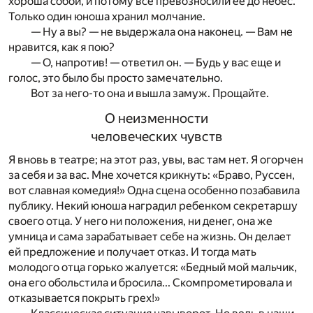
хороша собой, и потому все превозносили ее до небес.
Только один юноша хранил молчание.
— Ну а вы? — не выдержала она наконец. — Вам не
нравится, как я пою?
— О, напротив! — ответил он. — Будь у вас еще и
голос, это было бы просто замечательно.
Вот за него-то она и вышла замуж. Прощайте.
О неизменности
человеческих чувств
Я вновь в театре; на этот раз, увы, вас там нет. Я огорчен
за себя и за вас. Мне хочется крикнуть: «Браво, Руссен,
вот славная комедия!» Одна сцена особенно позабавила
публику. Некий юноша наградил ребенком секретаршу
своего отца. У него ни положения, ни денег, она же
умница и сама зарабатывает себе на жизнь. Он делает
ей предложение и получает отказ. И тогда мать
молодого отца горько жалуется: «Бедный мой мальчик,
она его обольстила и бросила... Скомпрометировала и
отказывается покрыть грех!»