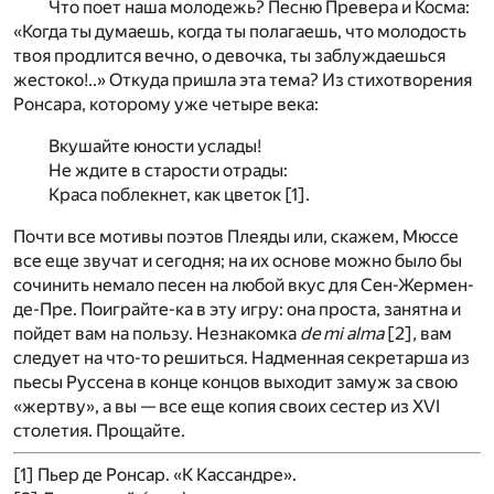
Что поет наша молодежь? Песню Превера и Косма:
«Когда ты думаешь, когда ты полагаешь, что молодость
твоя продлится вечно, о девочка, ты заблуждаешься
жестоко!..» Откуда пришла эта тема? Из стихотворения
Ронсара, которому уже четыре века:
Вкушайте юности услады!
Не ждите в старости отрады:
Краса поблекнет, как цветок [
1
].
Почти все мотивы поэтов Плеяды или, скажем, Мюссе
все еще звучат и сегодня; на их основе можно было бы
сочинить немало песен на любой вкус для Сен-Жермен-
де-Пре. Поиграйте-ка в эту игру: она проста, занятна и
пойдет вам на пользу. Незнакомка
de mi alma
[
2
]
,
вам
следует на что-то решиться. Надменная секретарша из
пьесы Руссена в конце концов выходит замуж за свою
«жертву», а вы — все еще копия своих сестер из XVI
столетия. Прощайте.
[1] Пьер де Ронсар. «К Кассандре».