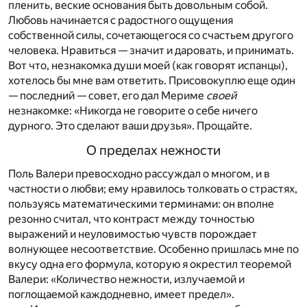
пленить, веские основания быть довольным собой.
Любовь начинается с радостного ощущения
собственной силы, сочетающегося со счастьем другого
человека. Нравиться — значит и даровать, и принимать.
Вот что, незнакомка души моей (как говорят испанцы),
хотелось бы мне вам ответить. Присовокуплю еще один
— последний — совет, его дал Мериме
своей
незнакомке: «Никогда не говорите о себе ничего
дурного. Это сделают ваши друзья». Прощайте.
О пределах нежности
Поль Валери превосходно рассуждал о многом, и в
частности о любви; ему нравилось толковать о страстях,
пользуясь математическими терминами: он вполне
резонно считал, что контраст между точностью
выражений и неуловимостью чувств порождает
волнующее несоответствие. Особенно пришлась мне по
вкусу одна его формула, которую я окрестил теоремой
Валери: «Количество нежности, излучаемой и
поглощаемой каждодневно, имеет предел».