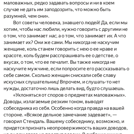
маловажных, редко задавать вопросы и ни в коем
случае не дать им заподозрить, что можно быть
разумней, чем они».
Вот советы человека, знавшего людей! Да, если мы
хотим, чтобы нас любили, нужно говорить с другими не
о том, что занимает
нас,
а о том, что занимает
их.
А что
занимает их? Они же сами. Мы никогда не наскучим
женщине, коль станем говорить с нею о ее нраве и
красоте, коль будем расспрашивать ее о детстве, о
вкусах, о том, что ее печалит. Вы также никогда не
наскучите мужчине, если попросите его рассказывать о
себе самом. Сколько женщин снискали себе славу
искусных слушательниц! Впрочем, и слушать-то нет
нужды, достаточно лишь делать вид, будто слушаешь.
«Уклоняться от споров о предметах маловажных».
Доводы, излагаемые резким тоном, выводят
собеседника из себя. Особенно когда правда на вашей
стороне. «Всякое дельное замечание задевает», —
говорил Стендаль. Вашему собеседнику, возможно, и
придется признать неопровержимость ваших доводов,