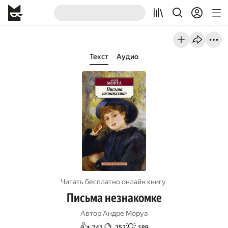
Текст
Аудио
Читать бесплатно онлайн книгу
Письма незнакомке
Автор
Андре Моруа
👍
🔮
💡
741
252
189