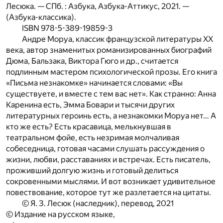
Лесюка. — СПб. : Азбука, Азбука-Аттикус, 2021. —
(Азбука-классика).
ISBN 978-5-389-19859-3
Андре Моруа, классик французской литературы XX
века, автор знаменитых романизированных биографий
Дюма, Бальзака, Виктора Гюго и др., считается
подлинным мастером психологической прозы. Его книга
«Письма незнакомке» начинается словами: «Вы
существуете, и вместе с тем вас нет». Как странно: Анна
Каренина есть, Эмма Бовари и тысячи других
литературных героинь есть, а незнакомки Моруа нет… А
кто же есть? Есть красавица, мелькнувшая в
театральном фойе, есть незримая молчаливая
собеседница, готовая часами слушать рассуждения о
жизни, любви, расставаниях и встречах. Есть писатель,
проживший долгую жизнь и готовый делиться
сокровенными мыслями. И вот возникает удивительное
повествование, которое тут же разлетается на цитаты.
© Я. З. Лесюк (наследник), перевод, 2021
© Издание на русском языке,