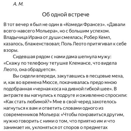
А. М.
Об одной встрече
В тот вечер я был не один в «Комеди Франсез». «Давали
всего-навсего Мольера», но с большим успехом.
Владычица Ирана от души смеялась; Робер Кемп,
казалось, блаженствовал; Поль Леото притягивал к себе
взоры.
Сидевшая рядом с нами дама шепнула мужу:
«Скажу по телефону тетушке Клемансе, что видела
Леото, она обрадуется».
Вы сидели впереди, закутавшись в песцовые меха,
и, как во времена Мюссе, покачивалась предо мною
подобранная «черная коса на дивной гибкой шее». В
антракте вы нагнулись к подруге и оживленно спросили:
«Как стать любимой?» Мне в свой черед захотелось
нагнуться к вам и ответить словами одного из
современников Мольера: «Чтобы понравиться другим,
нужно говорить с ними о том, что приятно им и что
занимает их, уклоняться от споров о предметах