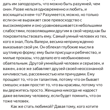
дать им заподозрить, что можно быть разумней, чем
они». Разве нельзя одновременно и любить, и
восхищаться кем-то? Разумеется, можно, но только
если он не выражает свое превосходство с
высокомерием и оно уравновешивается небольшими
слабостями, позволяющими другим в свой черед как бы
покровительствовать ему. Самый умный человек из тех,
кого я знал, Поль Валери, весьма непринужденно
выказывал свой ум. Он облекал глубокие мысли в
шутливую форму; ему были присущи и ребячество, и
милые проказы, что делало его необыкновенно
обаятельным. Другой умнейший человек и серьезен, и
важен, а все же забавляет друзей своей неосознанной
кичливостью, рассеянностью или причудами. Ему
прощают то, что он талантлив, потому что он бывает
смешон; и вам простят то, что вы красивы, потому что
вы держитесь просто. Женщина никогда не надоест
даже великому человеку, если будет помнить, что он
тоже человек.
Как же стать любимой? Давая тому, кого хотите