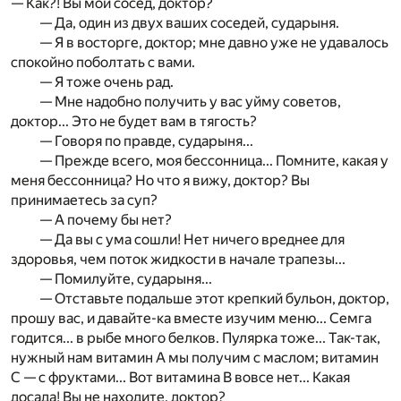
— Как?! Вы мой сосед, доктор?
— Да, один из двух ваших соседей, сударыня.
— Я в восторге, доктор; мне давно уже не удавалось
спокойно поболтать с вами.
— Я тоже очень рад.
— Мне надобно получить у вас уйму советов,
доктор... Это не будет вам в тягость?
— Говоря по правде, сударыня...
— Прежде всего, моя бессонница... Помните, какая у
меня бессонница? Но что я вижу, доктор? Вы
принимаетесь за суп?
— А почему бы нет?
— Да вы с ума сошли! Нет ничего вреднее для
здоровья, чем поток жидкости в начале трапезы...
— Помилуйте, сударыня...
— Отставьте подальше этот крепкий бульон, доктор,
прошу вас, и давайте-ка вместе изучим меню... Семга
годится... в рыбе много белков. Пулярка тоже... Так-так,
нужный нам витамин А мы получим с маслом; витамин
С — с фруктами... Вот витамина В вовсе нет... Какая
досада! Вы не находите, доктор?