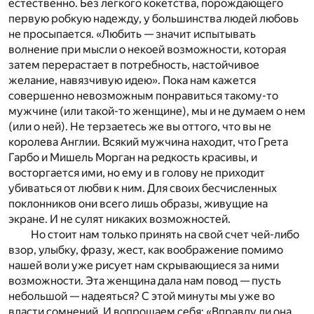
естественно. Без легкого кокетства, порождающего
первую робкую надежду, у большинства людей любовь
не просыпается. «Любить — значит испытывать
волнение при мысли о некоей возможности, которая
затем перерастает в потребность, настойчивое
желание, навязчивую идею». Пока нам кажется
совершенно невозможным понравиться такому-то
мужчине (или такой-то женщине), мы и не думаем о нем
(или о ней). Не терзаетесь же вы оттого, что вы не
королева Англии. Всякий мужчина находит, что Грета
Гарбо и Мишель Морган на редкость красивы, и
восторгается ими, но ему и в голову не приходит
убиваться от любви к ним. Для своих бесчисленных
поклонников они всего лишь образы, живущие на
экране. И не сулят никаких возможностей.
Но стоит нам только принять на свой счет чей-либо
взор, улыбку, фразу, жест, как воображение помимо
нашей воли уже рисует нам скрывающиеся за ними
возможности. Эта женщина дала нам повод — пусть
небольшой — надеяться? С этой минуты мы уже во
власти сомнений. И вопрошаем себя: «Вправду ли она