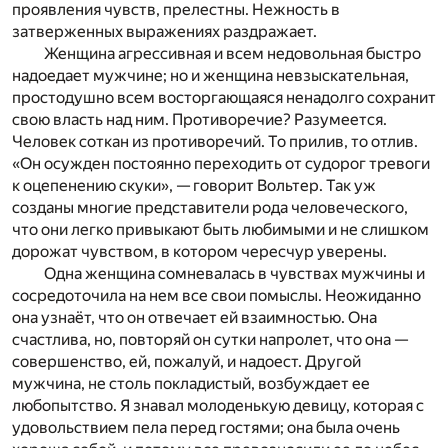
проявления чувств, прелестны. Нежность в
затверженных выражениях раздражает.
Женщина агрессивная и всем недовольная быстро
надоедает мужчине; но и женщина невзыскательная,
простодушно всем восторгающаяся ненадолго сохранит
свою власть над ним. Противоречие? Разумеется.
Человек соткан из противоречий. То прилив, то отлив.
«Он осужден постоянно переходить от судорог тревоги
к оцепенению скуки», — говорит Вольтер. Так уж
созданы многие представители рода человеческого,
что они легко привыкают быть любимыми и не слишком
дорожат чувством, в котором чересчур уверены.
Одна женщина сомневалась в чувствах мужчины и
сосредоточила на нем все свои помыслы. Неожиданно
она узнаёт, что он отвечает ей взаимностью. Она
счастлива, но, повторяй он сутки напролет, что она —
совершенство, ей, пожалуй, и надоест. Другой
мужчина, не столь покладистый, возбуждает ее
любопытство. Я знавал молоденькую девицу, которая с
удовольствием пела перед гостями; она была очень