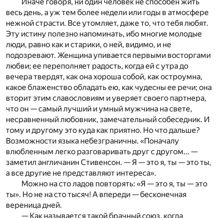
Иначе говоря, ни один человек не способен жить
весь день, а уж тем более недели или годы в атмосфере
нежной страсти. Все утомляет, даже то, что тебя любят.
Эту истину полезно напоминать, ибо многие молодые
люди, равно как и старики, о ней, видимо, и не
подозревают. Женщина упивается первыми восторгами
любви; ее переполняет радость, когда ей с утра до
вечера твердят, как она хороша собой, как остроумна,
какое блаженство обладать ею, как чудесны ее речи; она
вторит этим славословиям и уверяет своего партнера,
что он — самый лучший и умный мужчина на свете,
несравненный любовник, замечательный собеседник. И
тому и другому это куда как приятно. Но что дальше?
Возможности языка небезграничны. «Поначалу
влюбленным легко разговаривать друг с другом... —
заметил англичанин Стивенсон. — Я — это я, ты — это ты,
а все другие не представляют интереса».
Можно на сто ладов повторять: «Я — это я, ты — это
ты». Но не на сто тысяч! А впереди — бесконечная
вереница дней.
— Как называется такой брачный союз, когда