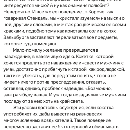
интересуется мною? А ну как она меня полюбит?
Невероятно. И все же ее поведение...» Короче, как
говаривал Стендаль, мы «кристаллизуемся» на мысли о
ней, другими словами, в мечтах расцвечиваем ее всеми
красками, подобно тому как кристаллы соли в копях
Зальцбурга заставляют переливаться все предметы,
которые туда помещают.
Мало-помалу желание превращается в
наваждение, в навязчивую идею. Кокетке, которой
хочется продлить это наваждение и «свести мужчину с
ума», достаточно прибегнуть к старой, как род людской,
тактике: убежать, дав перед этим понять, что она не
имеет ничего против преследования, отказать,
оставляя, однако, проблеск надежды: «Возможно,
завтра я буду ваша». И уж тогда незадачливые мужчины
последуют за нею хоть на край света.
Эти уловки достойны осуждения, если кокетка
употребляет их, дабы вывести из равновесия
многочисленных воздыхателей. Такое поведение
непременно заставит ее быть нервной и обманывать,