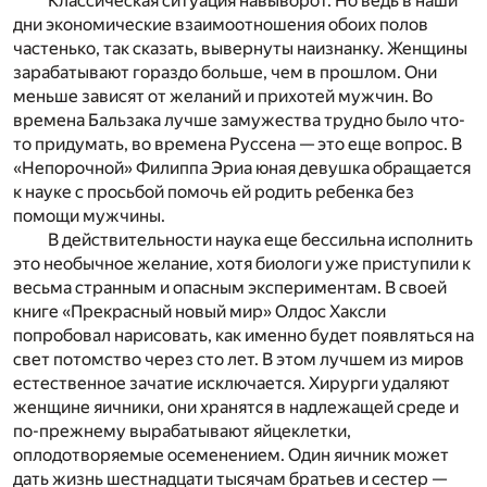
Классическая ситуация навыворот. Но ведь в наши
дни экономические взаимоотношения обоих полов
частенько, так сказать, вывернуты наизнанку. Женщины
зарабатывают гораздо больше, чем в прошлом. Они
меньше зависят от желаний и прихотей мужчин. Во
времена Бальзака лучше замужества трудно было что-
то придумать, во времена Руссена — это еще вопрос. В
«Непорочной» Филиппа Эриа юная девушка обращается
к науке с просьбой помочь ей родить ребенка без
помощи мужчины.
В действительности наука еще бессильна исполнить
это необычное желание, хотя биологи уже приступили к
весьма странным и опасным экспериментам. В своей
книге «Прекрасный новый мир» Олдос Хаксли
попробовал нарисовать, как именно будет появляться на
свет потомство через сто лет. В этом лучшем из миров
естественное зачатие исключается. Хирурги удаляют
женщине яичники, они хранятся в надлежащей среде и
по-прежнему вырабатывают яйцеклетки,
оплодотворяемые осеменением. Один яичник может
дать жизнь шестнадцати тысячам братьев и сестер —