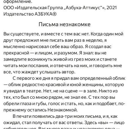
оформление.
ООО «Издательская Группа „Азбука-Аттикус“», 2021
Издательство АЗБУКА®
Письма незнакомке
Вы существуете, и вместе с тем вас нет. Когда один мой
друг предложил мне писать вам раз в неделю, я
мысленно нарисовал себе ваш образ. Я создал вас
прекрасной — и лицом, и разумом. Я знал: вы не
замедлите возникнуть живой из грез моих и станете
читать мои послания, и отвечать на них, и говорить мне
все, что жаждет услышать автор.
С первого же дня я придал вам определенный облик
— облик редкостно красивой и юной женщины, которую
я увидал в театре. Нет, не на сцене — в зале. Никто из
тех, кто был со мною рядом, не знал ее. С тех пор вы
обрели глаза и губы, голос и стать, но, как и подобает, по-
прежнему остались Незнакомкой.
В печати появились два-три моих письма, и я, как
ожидал, стал получать от вас ответы. Здесь «вы» — лицо
собирательное. Вас много разных незнакомок: одна —