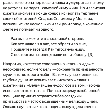
разве только она чертовски ловка и умудрится, никому
не уступая, не задеть самолюбия мужчин. Но и записная
кокетка рискует в конце концов исчерпать терпение
своих обожателей. Она, как Селимена у Мольера,
погнавшись за несколькими зайцами сразу, в конечном
счете не поймает ни одного.
Раз вы не можете в счастливой стороне,
Как все нашел я в вас, все обрести во мне, —
Прощайте навсегда! Как тягостную ношу,
С восторгом наконец я ваши цепи сброшу. [
3
]
Напротив, кокетство совершенно невинно и даже
необходимо, если его цель — сохранить привязанность
мужчины, которого любят. В этом случае женщина в
глубине души не испытывает никакого желания
кокетничать. «Величайшее чудо любви в том, что она
исцеляет от кокетства». По-настоящему влюбленной
женщине приятно отдаваться без оглядки и
притворства, часто с возвышенным великодушием.
Однако случается, что женщина вынуждена слегка