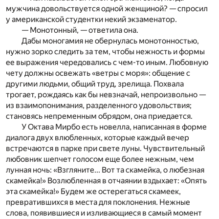
мужчина довольствуется одной женщиной? — спросил
у американской студентки некий экзаменатор.
— Монотонный, — ответила она.
Дабы моногамия не обернулась монотонностью,
нужно зорко следить за тем, чтобы нежность и формы
ее выражения чередовались с чем-то иным. Любовную
чету должны освежать «ветры с моря»: общение с
другими людьми, общий труд, зрелища. Похвала
трогает, рождаясь как бы невзначай, непроизвольно —
из взаимопонимания, разделенного удовольствия;
становясь непременным обрядом, она приедается.
У Октава Мирбо есть новелла, написанная в форме
диалога двух влюбленных, которые каждый вечер
встречаются в парке при свете луны. Чувствительный
любовник шепчет голосом еще более нежным, чем
лунная ночь: «Взгляните... Вот та скамейка, о любезная
скамейка!» Возлюбленная в отчаянии вздыхает: «Опять
эта скамейка!» Будем же остерегаться скамеек,
превратившихся в места для поклонения. Нежные
слова, появившиеся и изливающиеся в самый момент