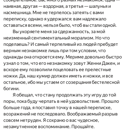
наивная, другая — вздорная, а третья — шалунья и
насмешница. Мне не терпелось затеять с вами
переписку, однако я удержался: вам надлежало
оставаться всеми, нельзя было, чтоб вы стали одной.
Вы укоряете меня за сдержанность, за мой
неизменный сентиментальный морализм. Но что
поделаешь? И самый терпеливый из людей пребудет
верным незнакомке лишь при том условии, что
однажды она откроется ему. Мериме довольно быстро
узнал о том, что его незнакомку зовут Женни Дакен, и
вскоре ему позволили поцеловать ее прелестные
ножки. Да, наш кумир должен иметь и ножки, и все
остальное, ибо мы устаем от созерцания бестелесной
богини.
Я обещал, что стану продолжать эту игру до той
поры, пока буду черпать в ней удовольствие. Прошло
больше года, я поставил точку в нашей переписке,
возражений не последовало. Воображаемый разрыв
совсем нетруден. Я сохраню о вас чудесное,
незамутненное воспоминание. Прощайте.