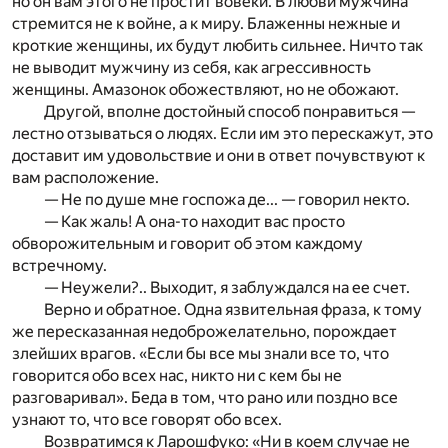
но он вам этого не простит вовеки. В любви мужчина
стремится не к войне, а к миру. Блаженны нежные и
кроткие женщины, их будут любить сильнее. Ничто так
не выводит мужчину из себя, как агрессивность
женщины. Амазонок обожествляют, но не обожают.
Другой, вполне достойный способ понравиться —
лестно отзываться о людях. Если им это перескажут, это
доставит им удовольствие и они в ответ почувствуют к
вам расположение.
— Не по душе мне госпожа де... — говорил некто.
— Как жаль! А она-то находит вас просто
обворожительным и говорит об этом каждому
встречному.
— Неужели?.. Выходит, я заблуждался на ее счет.
Верно и обратное. Одна язвительная фраза, к тому
же пересказанная недоброжелательно, порождает
злейших врагов. «Если бы все мы знали все то, что
говорится обо всех нас, никто ни с кем бы не
разговаривал». Беда в том, что рано или поздно все
узнают то, что все говорят обо всех.
Возвратимся к Ларошфуко: «Ни в коем случае не