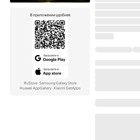
В приложении удобнее
RuStore
·
Samsung Galaxy Store
Huawei AppGallery
·
Xiaomi GetApps