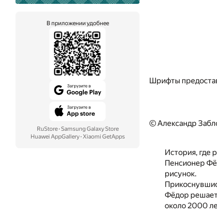
В приложении удобнее
Шрифты предоста
© Александр Забл
RuStore
·
Samsung Galaxy Store
Huawei AppGallery
·
Xiaomi GetApps
История, где 
Пенсионер Фёд
рисунок.
Прикоснувшись
Фёдор решает 
около 2000 ле