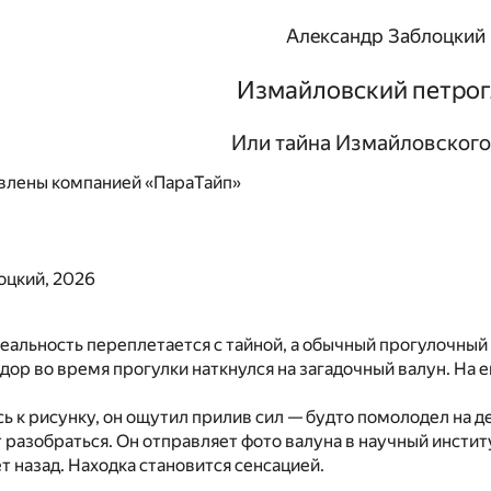
Александр Заблоцкий
Измайловский петро
Или тайна Измайловского
влены компанией «ПараТайп»
оцкий, 2026
реальность переплетается с тайной, а обычный прогулочный
ор во время прогулки наткнулся на загадочный валун. На 
 к рисунку, он ощутил прилив сил — будто помолодел на де
разобраться. Он отправляет фото валуна в научный инстит
т назад. Находка становится сенсацией.