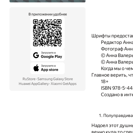
В приложении удобнее
Шрифты предоста
Редактор Анн
Фотограф Анн
© Анна Валерь
© Анна Валерь
Когда мы о че
Главное верить, ч
RuStore
·
Samsung Galaxy Store
18+
Huawei AppGallery
·
Xiaomi GetApps
ISBN 978-5-4
Создано в инт
Полуправдивая
Надоел этот душны
вечно куда-то спеш