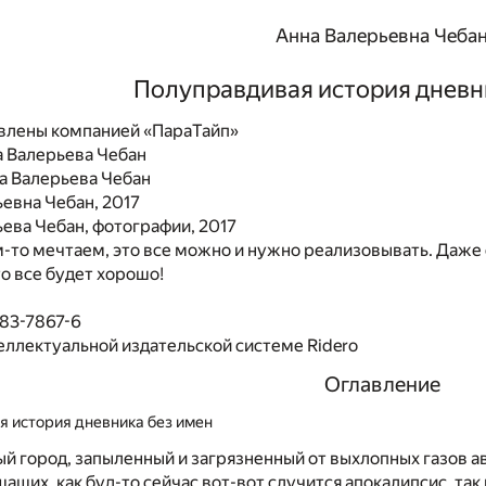
Анна Валерьевна Чеба
Полуправдивая история дневн
влены компанией «ПараТайп»
а Валерьева Чебан
а Валерьева Чебан
евна Чебан, 2017
ева Чебан, фотографии, 2017
м-то мечтаем, это все можно и нужно реализовывать. Даже 
то все будет хорошо!
483-7867-6
еллектуальной издательской системе Ridero
Оглавление
 история дневника без имен
й город, запыленный и загрязненный от выхлопных газов а
ащих, как буд-то сейчас вот-вот случится апокалипсис, так