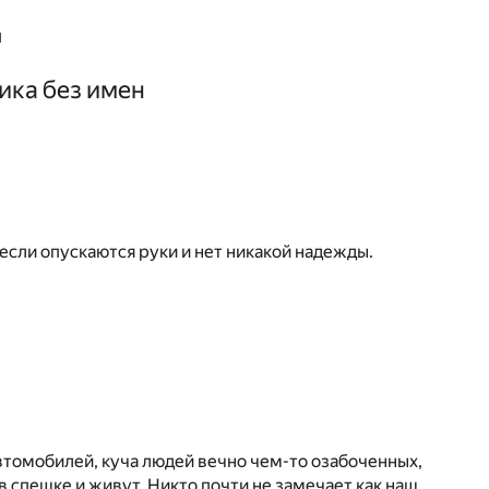
н
ика без имен
если опускаются руки и нет никакой надежды.
втомобилей, куча людей вечно чем-то озабоченных,
 в спешке и живут. Никто почти не замечает как наш