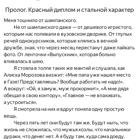
Пролог. Красный диплом и стальной характер
Меня тошнило от шампанского.
Не от шампанского даже — от дешевого игристого,
которым нас поливали в вузовском дворике. От глупых
речей однокурсников, которые клялись в вечной
дружбе, зная, что через месяц перестанут даже лайкать
фото. От ленточки «Выпускник», которая больно
впивалась в шею.
Я стояла в толпе таких же мантий и слушала, как
Алиска Морозова визжит: «Мне папа уже нашел место
в Газе! Представляешь? Вообще работать не надо!».
А вокруг: «Ой, я замуж, муж прокормит», «А мне дядя
обещал в свою контору», «Главное — не впахивать,
а устроиться».
Я смотрела на них и вдруг поняла одну простую
вещь.
Через пять лет они будут там же. Будут ныть, что
жизнь не сложилась, что мужья козлы, что начальники
дураки, что денег нет. А я буду там, куда сама доеду.