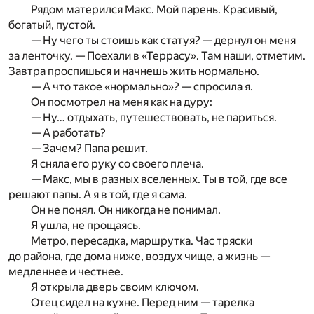
Рядом матерился Макс. Мой парень. Красивый,
богатый, пустой.
— Ну чего ты стоишь как статуя? — дернул он меня
за ленточку. — Поехали в «Террасу». Там наши, отметим.
Завтра проспишься и начнешь жить нормально.
— А что такое «нормально»? — спросила я.
Он посмотрел на меня как на дуру:
— Ну… отдыхать, путешествовать, не париться.
— А работать?
— Зачем? Папа решит.
Я сняла его руку со своего плеча.
— Макс, мы в разных вселенных. Ты в той, где все
решают папы. А я в той, где я сама.
Он не понял. Он никогда не понимал.
Я ушла, не прощаясь.
Метро, пересадка, маршрутка. Час тряски
до района, где дома ниже, воздух чище, а жизнь —
медленнее и честнее.
Я открыла дверь своим ключом.
Отец сидел на кухне. Перед ним — тарелка