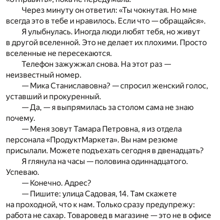
Через минуту он ответил: «Ты чокнутая. Но мне
всегда это в тебе и нравилось. Если что — обращайся».
Я улыбнулась. Иногда люди любят тебя, но живут
в другой вселенной. Это не делает их плохими. Просто
вселенные не пересекаются.
Телефон зажужжал снова. На этот раз —
неизвестный номер.
— Мика Станиславовна? — спросил женский голос,
уставший и прокуренный.
— Да, — я выпрямилась за столом сама не знаю
почему.
— Меня зовут Тамара Петровна, я из отдела
персонала «ПродуктМаркета». Вы нам резюме
присылали. Можете подъехать сегодня в двенадцать?
Я глянула на часы — половина одиннадцатого.
Успеваю.
— Конечно. Адрес?
— Пишите: улица Садовая, 14. Там скажете
на проходной, что к нам. Только сразу предупрежу:
работа не сахар. Товаровед в магазине — это не в офисе