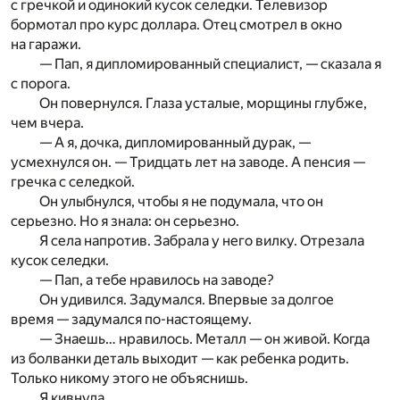
с гречкой и одинокий кусок селедки. Телевизор
бормотал про курс доллара. Отец смотрел в окно
на гаражи.
— Пап, я дипломированный специалист, — сказала я
с порога.
Он повернулся. Глаза усталые, морщины глубже,
чем вчера.
— А я, дочка, дипломированный дурак, —
усмехнулся он. — Тридцать лет на заводе. А пенсия —
гречка с селедкой.
Он улыбнулся, чтобы я не подумала, что он
серьезно. Но я знала: он серьезно.
Я села напротив. Забрала у него вилку. Отрезала
кусок селедки.
— Пап, а тебе нравилось на заводе?
Он удивился. Задумался. Впервые за долгое
время — задумался по-настоящему.
— Знаешь… нравилось. Металл — он живой. Когда
из болванки деталь выходит — как ребенка родить.
Только никому этого не объяснишь.
Я кивнула.