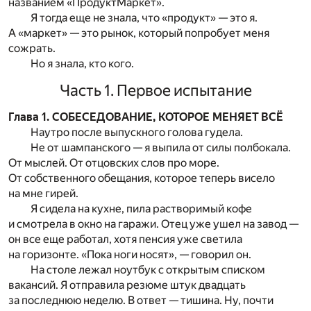
названием «ПродуктМаркет».
Я тогда еще не знала, что «продукт» — это я.
А «маркет» — это рынок, который попробует меня
сожрать.
Но я знала, кто кого.
Часть 1. Первое испытание
Глава 1. СОБЕСЕДОВАНИЕ, КОТОРОЕ МЕНЯЕТ ВСЁ
Наутро после выпускного голова гудела.
Не от шампанского — я выпила от силы полбокала.
От мыслей. От отцовских слов про море.
От собственного обещания, которое теперь висело
на мне гирей.
Я сидела на кухне, пила растворимый кофе
и смотрела в окно на гаражи. Отец уже ушел на завод —
он все еще работал, хотя пенсия уже светила
на горизонте. «Пока ноги носят», — говорил он.
На столе лежал ноутбук с открытым списком
вакансий. Я отправила резюме штук двадцать
за последнюю неделю. В ответ — тишина. Ну, почти