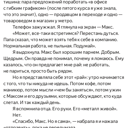
тишина: пара предложений поработать «в офисе
с гибким графиком» (после пятого курса я уже знала,
что это значит), одно — продавцом в переходе и одно —
товароведом в магазин у метро.
Телефон зажужжал. Я глянула на экран — Макс.
«Может, все-таки встретимся? Перестань дуться.
Папа сказал, что может взять тебя к себе в компанию.
Нормальная работа, не пыльная. Подумай».
Я выдохнула. Макс был хорошим парнем. Добрым.
Щедрым. Он правда не понимал, почему я ломаюсь. Ему
казалось, что он предлагает мне рай: не работать,
не париться, просто быть рядом.
Но я представляла себе этот «рай»: утро начинается
с того, что ты никуда не идешь. Потом кофе, потом
маникюр, потом мысли «чем бы заняться», потом ужин
с Максом и его друзьями, которые обсуждают, кто куда
слетал. И так каждый день.
Я вспомнила отца. Его руки. Его «металл живой».
Нет.
«Спасибо, Макс. Но я сама», — набрала я и нажала
«отправить», пока не передумала.