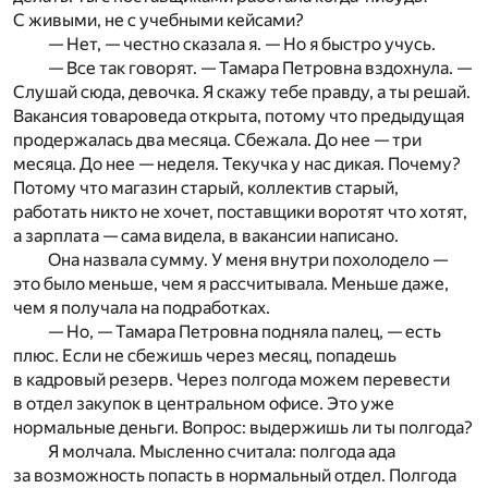
С живыми, не с учебными кейсами?
— Нет, — честно сказала я. — Но я быстро учусь.
— Все так говорят. — Тамара Петровна вздохнула. —
Слушай сюда, девочка. Я скажу тебе правду, а ты решай.
Вакансия товароведа открыта, потому что предыдущая
продержалась два месяца. Сбежала. До нее — три
месяца. До нее — неделя. Текучка у нас дикая. Почему?
Потому что магазин старый, коллектив старый,
работать никто не хочет, поставщики воротят что хотят,
а зарплата — сама видела, в вакансии написано.
Она назвала сумму. У меня внутри похолодело —
это было меньше, чем я рассчитывала. Меньше даже,
чем я получала на подработках.
— Но, — Тамара Петровна подняла палец, — есть
плюс. Если не сбежишь через месяц, попадешь
в кадровый резерв. Через полгода можем перевести
в отдел закупок в центральном офисе. Это уже
нормальные деньги. Вопрос: выдержишь ли ты полгода?
Я молчала. Мысленно считала: полгода ада
за возможность попасть в нормальный отдел. Полгода