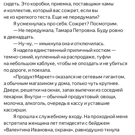
сидеть. Это коробки, приемка, поставщики-хамы
и коллектив, который вас сожрет, если вы
не из крепкого теста. Еще не передумали?
Я усмехнулась про себя. Сожрет? Посмотрим.
— Не передумала, Тамара Петровна. Буду ровно
в двенадцать.
— Ну-ну, — хмыкнула она и отключилась.
Я надела единственный приличный костюм —
темно-синий, купленный на распродаже, туфли
на небольшом каблуке, чтобы не опоздать и не убиться
по дороге, и поехала.
«ПродуктМаркет» оказался не сетевым гигантом,
а обычным магазином у дома, только чуть крупнее.
Двери, решетки на окнах, запах выпечки из соседней
пекарни. Внутри — обычный продуктовый: овощи,
молочка, алкоголь, очередь в кассу и уставшие
кассирши.
Я прошла к служебному входу. На проходной меня
встретила женщина лет пятидесяти с бейджем
«Валентина Ивановна, охрана», равнодушно ткнула