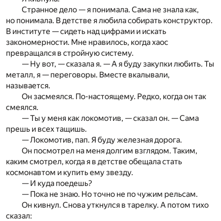
Странное дело — я понимала. Сама не знала как,
но понимала. В детстве я любила собирать конструктор.
В институте — сидеть над цифрами и искать
закономерности. Мне нравилось, когда хаос
превращался в стройную систему.
— Ну вот, — сказала я. — А я буду закупки любить. Ты
металл, я — переговоры. Вместе вкалывали,
называется.
Он засмеялся. По-настоящему. Редко, когда он так
смеялся.
— Ты у меня как локомотив, — сказал он. — Сама
прешь и всех тащишь.
— Локомотив, пап. Я буду железная дорога.
Он посмотрел на меня долгим взглядом. Таким,
каким смотрел, когда я в детстве обещала стать
космонавтом и купить ему звезду.
— И куда поедешь?
— Пока не знаю. Но точно не по чужим рельсам.
Он кивнул. Снова уткнулся в тарелку. А потом тихо
сказал: