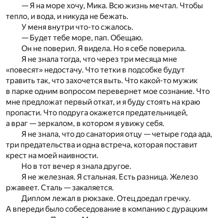
— Я на море хочу, Мика. Всю жизнь мечтал. Чтобы
тепло, и вода, и никуда не бежать.
У меня внутри что-то сжалось.
— Будет тебе море, пап. Обещаю.
Он не поверил. Я видела. Но я себе поверила.
Я не знала тогда, что через три месяца мне
«повесят» недостачу. Что тетки в подсобке будут
травить так, что захочется выть. Что какой-то мужик
в парке одним вопросом перевернет мое сознание. Что
мне предложат первый откат, и я буду стоять на краю
пропасти. Что подруга окажется предательницей,
а враг — зеркалом, в котором я увижу себя.
Я не знала, что до санатория отцу — четыре года ада,
три предательства и одна встреча, которая поставит
крест на моей наивности.
Но в тот вечер я знала другое.
Я не железная. Я стальная. Есть разница. Железо
ржавеет. Сталь — закаляется.
Диплом лежал в рюкзаке. Отец доедал гречку.
А впереди было собеседование в компанию с дурацким