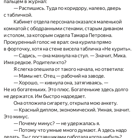
пальцем в журнал:
— Распишись. Туда по коридору, налево, дверь
с табличкой.
Кабинет отдела персонала оказался маленькой
комнатой с ободранными стенами, старым диваном
и столом, за которым сидела Тамара Петровна.
Прокуренный голос не врал: она курила прямо
в форточку, хотя на стене висела табличка «Не курить».
— Садись, — она махнула на стул. — Значит, Мика.
Имя редкое. Родители кто?
Я слегка опешила от такого начала, но ответила:
— Мамы нет. Отец — рабочий на заводе.
— Хорошо, — кивнула она, затягиваясь. —
Не из богатеньких. Это плюс. Богатенькие здесь долго
не держатся. Им быстро надоедает.
Она отложила сигарету, открыла мою анкету.
— Красный диплом, экономический. Умная, значит.
Это минус.
— Почему минус? — не удержалась я.
— Потому что умные много думают. А здесь надо
делать. Ты с поставщиками работала когда-нибудь?