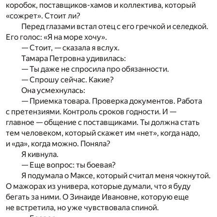
коробок, поставщиков-хамов и коллектива, который
«сожрет». Стоит ли?
Перед глазами встал отец с его гречкой и селедкой.
Его голос: «Я на море хочу».
— Стоит, — сказала я вслух.
Тамара Петровна удивилась:
— Ты даже не спросила про обязанности.
— Спрошу сейчас. Какие?
Она усмехнулась:
— Приемка товара. Проверка документов. Работа
с претензиями. Контроль сроков годности. И —
главное — общение с поставщиками. Ты должна стать
тем человеком, который скажет им «нет», когда надо,
и «да», когда можно. Поняла?
Я кивнула.
— Еще вопрос: ты боевая?
Я подумала о Максе, который считал меня чокнутой.
О мажорах из универа, которые думали, что я буду
бегать за ними. О Зинаиде Ивановне, которую еще
не встретила, но уже чувствовала спиной.