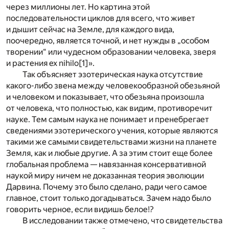
через миллионы лет. Но картина этой
последовательности циклов для всего, что живет
и дышит сейчас на Земле, для каждого вида,
поочередно, является точной, и нет нужды в „особом
творении“ или чудесном образовании человека, зверя
и растения ex nihilo
[1]
».
Так объясняет эзотерическая наука отсутствие
какого-либо звена между человекообразной обезьяной
и человеком и показывает, что обезьяна произошла
от человека, что полностью, как видим, противоречит
науке. Тем самым наука не понимает и пренебрегает
сведениями эзотерического учения, которые являются
такими же самыми свидетельствами жизни на планете
Земля, как и любые другие. А за этим стоит еще более
глобальная проблема — навязанная консервативной
наукой миру ничем не доказанная теория эволюции
Дарвина. Почему это было сделано, ради чего самое
главное, стоит только догадываться. Зачем надо было
говорить черное, если видишь белое!?
В исследовании также отмечено, что свидетельства