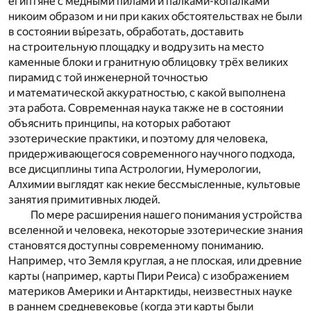
египтяне с медными пилами и палками-копалками
никоим образом и ни при каких обстоятельствах не были
в состоянии вы́резать, обработать, доставить
на строительную площадку и водрузить на место
каменные блоки и гранитную облицовку трёх великих
пирамид с той инженерной точностью
и математической аккуратностью, с какой выполнена
эта работа. Современная наука также не в состоянии
объяснить принципы, на которых работают
эзотерические практики, и поэтому для человека,
придерживающегося современного научного подхода,
все дисциплины типа Астрологии, Нумерологии,
Алхимии выглядят как некие бессмысленные, культовые
занятия примитивных людей.
По мере расширения нашего понимания устройства
вселенной и человека, некоторые эзотерические знания
становятся доступны современному пониманию.
Например, что Земля круглая, а не плоская, или древние
карты (например, карты Пири Реиса) с изображением
материков Америки и Антарктиды, неизвестных науке
в раннем средневековье (когда эти карты были