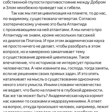
собственной глупости противостояние между Добром
и Злом неизбежно приведет нас к гибели.
Так как мы пятая цивилизация на планете, то до нас,
по-видимому, существовала четвертая. Согласно
эзотерическому учению это была Атлантида
с проживающими на ней атлантами. А мы ничего про
Атлантиду не знаем, кроме нескольких пассажей
из диалогов Платона. И при этом академическая наука
не просто ничего не делает, чтобы разобрать в этом
вопросе, но и намеренно замалчивает тему
о существование древней цивилизации. Такое
впечатление, что историков не интересует прошлое
человечества. А чем извините вы, господа, тогда заняты,
если не решением своих прямых задач. И это опять
наталкивает на мысль о существовании однозначно
некого злого умысла. Иными словами человечество
не ведает, что было на планете в глубокой древности.
Как же так может быть? Академическая наука кормит
нас какими-то сказками и недоразумениями. А ответ
на вопрос, откуда произошел человек, например, лежит