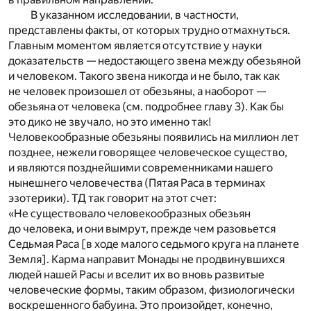
В указанном исследовании, в частности,
представлены факты, от которых трудно отмахнуться.
Главным моментом является отсутствие у науки
доказательств — недостающего звена между обезьяной
и человеком. Такого звена никогда и не было, так как
не человек произошел от обезьяны, а наоборот —
обезьяна от человека (см. подробнее главу 3). Как бы
это дико не звучало, но это именно так!
Человекообразные обезьяны появились на миллион лет
позднее, нежели говорящее человеческое существо,
и являются позднейшими современниками нашего
нынешнего человечества (Пятая Раса в терминах
эзотерики). ТД так говорит на этот счет:
«Не существовало человекообразных обезьян
до человека, и они вымрут, прежде чем разовьется
Седьмая Раса [в ходе малого седьмого круга на планете
Земля]. Карма направит Монады не продвинувшихся
людей нашей Расы и вселит их во вновь развитые
человеческие формы, таким образом, физиологически
воскрешенного бабуина. Это произойдет, конечно,