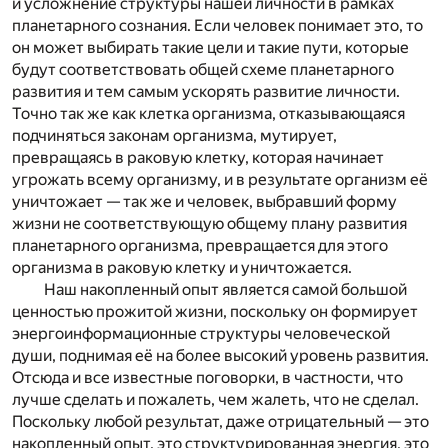
и усложнение структуры нашей личности в рамках
планетарного сознания. Если человек понимает это, то
он может выбирать такие цели и такие пути, которые
будут соответствовать общей схеме планетарного
развития и тем самым ускорять развитие личности.
Точно так же как клетка организма, отказывающаяся
подчиняться законам организма, мутирует,
превращаясь в раковую клетку, которая начинает
угрожать всему организму, и в результате организм её
уничтожает — так же и человек, выбравший форму
жизни не соответствующую общему плану развития
планетарного организма, превращается для этого
организма в раковую клетку и уничтожается.
Наш накопленный опыт является самой большой
ценностью прожитой жизни, поскольку он формирует
энергоинформационные структуры человеческой
души, поднимая её на более высокий уровень развития.
Отсюда и все известные поговорки, в частности, что
лучше сделать и пожалеть, чем жалеть, что не сделал.
Поскольку любой результат, даже отрицательный — это
накопленный опыт, это структурированная энергия, это