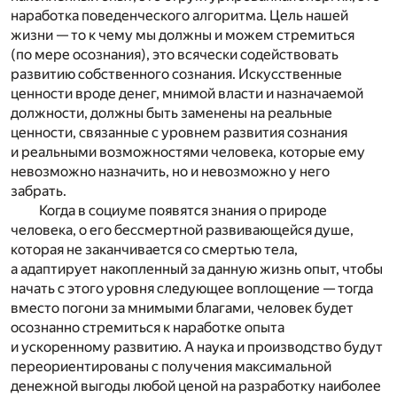
наработка поведенческого алгоритма. Цель нашей
жизни — то к чему мы должны и можем стремиться
(по мере осознания), это всячески содействовать
развитию собственного сознания. Искусственные
ценности вроде денег, мнимой власти и назначаемой
должности, должны быть заменены на реальные
ценности, связанные с уровнем развития сознания
и реальными возможностями человека, которые ему
невозможно назначить, но и невозможно у него
забрать.
Когда в социуме появятся знания о природе
человека, о его бессмертной развивающейся душе,
которая не заканчивается со смертью тела,
а адаптирует накопленный за данную жизнь опыт, чтобы
начать с этого уровня следующее воплощение — тогда
вместо погони за мнимыми благами, человек будет
осознанно стремиться к наработке опыта
и ускоренному развитию. А наука и производство будут
переориентированы с получения максимальной
денежной выгоды любой ценой на разработку наиболее