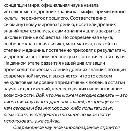
концепции мира, официальная наука начала
истолковывать древние знания как мифы, примитивные
культы, пережиток прошлого. Соответственно
сиюминутному мировоззрению, носители древних
знаний притеснялись, а сами знания ушли в закрытые
школы и тайные общества. Но современная наука,
особенно квантовая физика, математика, в какой-то
степени медицина, постепенно приходят к результатам,
издревле известным человеку из эзотерической науки.
На данном этапе развития нашей цивилизации
происходит переосмысление древних знаний с позиции
современной науки, и выясняется, что это совсем
не культовые верования примитивных людей, а остатки
научных достижений, превосходящих наши нынешние
возможности.
Всё, что мы можем сегодня сделать — это
либо отмахнуться от древних знаний, по принципу —
нам сегодня и без них хорошо, либо попытаться их
осмыслить, исследовать и по мере возможности
использовать уже сейчас.
Современное научное мировоззрение строится