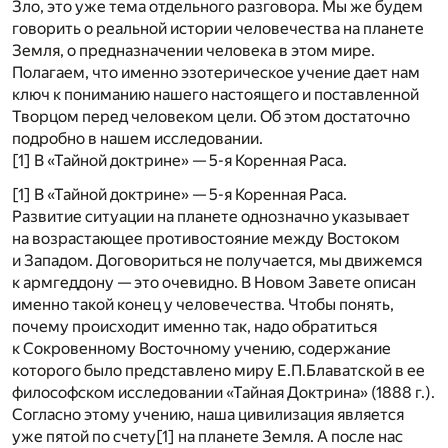
Зло, это уже тема отдельного разговора. Мы же будем
говорить о реальной истории человечества на планете
Земля, о предназначении человека в этом мире.
Полагаем, что именно эзотерическое учение дает нам
ключ к пониманию нашего настоящего и поставленной
Творцом перед человеком цели. Об этом достаточно
подробно в нашем исследовании.
[1]
В «Тайной доктрине» — 5-я Коренная Раса.
[1]
В «Тайной доктрине» — 5-я Коренная Раса.
Развитие ситуации на планете однозначно указывает
на возрастающее противостояние между Востоком
и Западом. Договориться не получается, мы движемся
к армгеддону — это очевидно. В Новом Завете описан
именно такой конец у человечества. Чтобы понять,
почему происходит именно так, надо обратиться
к Сокровенному Восточному учению, содержание
которого было представлено миру Е.П.Блаватской в ее
философском исследовании «Тайная Доктрина» (1888 г.).
Согласно этому учению, наша цивилизация является
уже пятой по счету
[1]
на планете Земля. А после нас