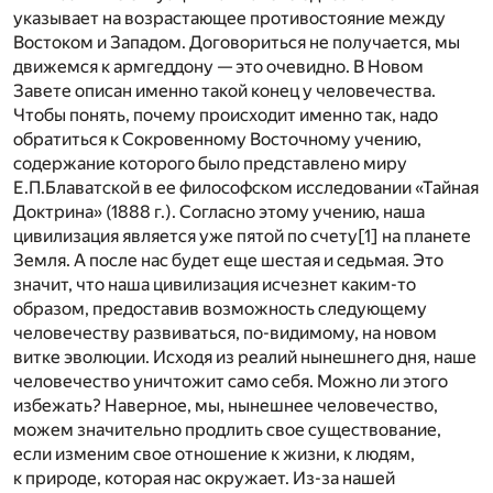
указывает на возрастающее противостояние между
Востоком и Западом. Договориться не получается, мы
движемся к армгеддону — это очевидно. В Новом
Завете описан именно такой конец у человечества.
Чтобы понять, почему происходит именно так, надо
обратиться к Сокровенному Восточному учению,
содержание которого было представлено миру
Е.П.Блаватской в ее философском исследовании «Тайная
Доктрина» (1888 г.). Согласно этому учению, наша
цивилизация является уже пятой по счету
[1]
на планете
Земля. А после нас будет еще шестая и седьмая. Это
значит, что наша цивилизация исчезнет каким-то
образом, предоставив возможность следующему
человечеству развиваться, по-видимому, на новом
витке эволюции. Исходя из реалий нынешнего дня, наше
человечество уничтожит само себя. Можно ли этого
избежать? Наверное, мы, нынешнее человечество,
можем значительно продлить свое существование,
если изменим свое отношение к жизни, к людям,
к природе, которая нас окружает. Из-за нашей