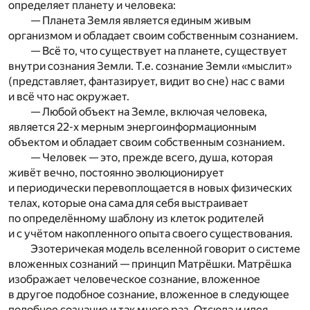
определяет планету и человека:
— Планета Земля является единым живым
организмом и обладает своим собственным сознанием.
— Всё то, что существует на планете, существует
внутри сознания Земли. Т.е. сознание Земли «мыслит»
(представляет, фантазирует, видит во сне) нас с вами
и всё что нас окружает.
— Любой объект на Земле, включая человека,
является 22-х мерным энергоинформационным
объектом и обладает своим собственным сознанием.
— Человек — это, прежде всего, душа, которая
живёт вечно, постоянно эволюционирует
и периодически перевоплощается в новых физических
телах, которые она сама для себя выстраивает
по определённому шаблону из клеток родителей
и с учётом накопленного опыта своего существования.
Эзотеричекая модель вселенной говорит о системе
вложенных сознаний — принцип Матрёшки. Матрёшка
изображает человеческое сознание, вложенное
в другое подобное сознание, вложенное в следующее
подобное сознание и так много раз. Отсюда и идея