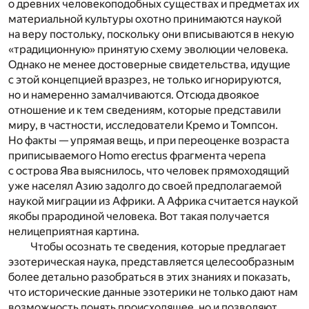
о древних человекоподобных существах и предметах их
материальной культуры охотно принимаются наукой
на веру постольку, поскольку они вписываются в некую
«традиционную» принятую схему эволюции человека.
Однако не менее достоверные свидетельства, идущие
с этой концепцией вразрез, не только игнорируются,
но и намеренно замалчиваются. Отсюда двоякое
отношение и к тем сведениям, которые представили
миру, в частности, исследователи Кремо и Томпсон.
Но факты — упрямая вещь, и при переоценке возраста
приписываемого Homo erectus фрагмента черепа
с острова Ява выяснилось, что человек прямоходящий
уже населял Азию задолго до своей предполагаемой
наукой миграции из Африки. А Африка считается наукой
якобы прародиной человека. Вот такая получается
нелицеприятная картина.
Чтобы осознать те сведения, которые предлагает
эзотерическая наука, представляется целесообразным
более детально разобраться в этих знаниях и показать,
что исторические данные эзотерики не только дают нам
возможность понять происходящее, но и позволяют