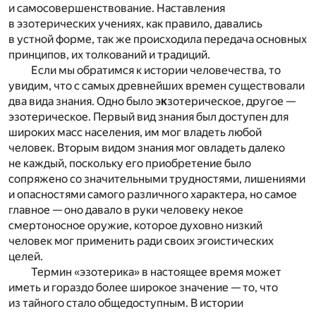
и самосовершенствование. Наставления
в эзотерических учениях, как правило, давались
в устной форме, так же происходила передача основных
принципов, их толкований и традиций.
Если мы обратимся к истории человечества, то
увидим, что с самых древнейших времен существовали
два вида знания. Одно было э
к
зотерическое, другое —
эзотерическое. Первый вид знания был доступен для
широких масс населения, им мог владеть любой
человек. Вторым видом знания мог овладеть далеко
не каждый, поскольку его приобретение было
сопряжено со значительными трудностями, лишениями
и опасностями самого различного характера, но самое
главное — оно давало в руки человеку некое
смертоносное оружие, которое духовно низкий
человек мог применить ради своих эгоистических
целей.
Термин «эзотерика» в настоящее время может
иметь и гораздо более широкое значение — то, что
из тайного стало общедоступным. В истории