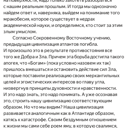
на поверхности, надо только захотеть разобраться
с нашим реальным прошлым. И тогда мы однозначно
найдем ответ и, наверняка, выйдем на понимание того
мракобесия, которое существует в недрах
академической науки, и определимся, кто стоит за этим
злым умыслом.
Согласно Сокровенному Восточному учению,
предыдущая цивилизация атлантов погибла.
И произошло это в результате противостояния все
того же Добра и Зла. Причем эта борьба достигла такого
апогея, что «Богам» (пока условно назовем их так)
пришлось вмешаться и остановить действие сил Зла,
которые поставили реализацию своих меркантильных
целей и эгоистических интересов во главу угла,
низвергнув принципы духовности и нравственности.
И это надо знать, это надо понимать. А уже осознавая
это, строить нашу цивилизацию соответствующим
образом. Но что мы видим? Наша цивилизация
развивается аналогичным как в Атлантиде образом,
катясь к катастрофе. Своим бездумным отношением
к жизни мы сами себе роем яму, в которую свалимся,