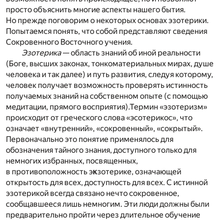
просто объяснить многие аспекты нашего бытия.
Но прежде поговорим о некоторых основах эзотерики.
Попытаемся понять, что собой представляют сведения
Сокровенного Восточного учения.
Эзотерика
— область знаний об иной реальности
(Боге, высших законах, тонкоматериальных мирах, душе
человека и так далее) и путь развития, следуя которому,
человек получает возможность проверять истинность
получаемых знаний на собственном опыте (с помощью
медитации, прямого восприятия).Термин «эзотеризм»
происходит от греческого слова «эсотерикос», что
означает «внутренний», «сокровенный», «сокрытый».
Первоначально это понятие применялось для
обозначения тайного знания, доступного только для
немногих избранных, посвященных,
в противоположность э
к
зотерике, означающей
открытость для всех, доступность для всех. С истинной
эзотерикой всегда связано нечто сокровенное,
сообщавшееся лишь немногим. Эти люди должны были
предварительно пройти через длительное обучение