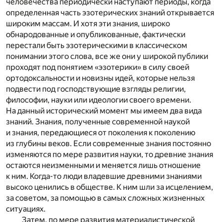
человечества периодически наступают периоды, когда
определенная часть эзотерических знаний открывается
широким массам. И хотя эти знания, широко
обнародованные и опубликованные, фактически
перестали быть эзотерическими в классическом
понимании этого слова, все же они у широкой публики
проходят под понятием «эзотерики» в силу своей
ортодоксальности и новизны идей, которые нельзя
подвести под господствующие взгляды религии,
философии, науки или идеологии своего времени.
На данный исторический момент мы имеем два вида
знаний. Знания, полученные современной наукой
и знания, передающиеся от поколения к поколению
из глубины веков. Если современные знания постоянно
изменяются по мере развития науки, то древние знания
остаются неизменными и меняется лишь отношение
к ним. Когда-то люди владевшие древними знаниями
высоко ценились в обществе. К ним шли за исцелением,
за советом, за помощью в самых сложных жизненных
ситуациях.
Затем, по мере развития материалистической