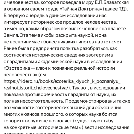
и человечества, которое поведала миру Е.П.Блаватская
в основном своем труде «Тайная Доктрина» (далее ТД).
В первую очередь в данном исследовании нас
интересует историческое прошлое человечества,
а именно, каким образом появился человек на планете
Земля. Эта тема якобы раскрыта наукой, и она
не воспринимает более никаких гипотез на этот счет.
Ранее была предпринята попытка разобраться, как
соотносятся исторические сведения эзотеризма
с парадигмами академической науки в исследовании
«Эзотерика — ключ к познанию реальной истории
человечества» (см.
https://ridero.ru/books/ezoterika_klyuch _k_poznaniyu_
realnoi_istorii_chelovechestva/). Так вот, в исследовании
показана противоречивость парадигм от науки, их
полная несостоятельность. Продемонстрированы также
возможности эзотерических знаний для объяснения
многих нюансов прошлого, о которых наука боится
говорить вслух и не позволяет (существуют табу
на конкретные исторические темы) вести исследования
в правильном направлении.