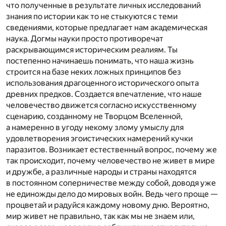
что полученные в результате личных исследований
знания по истории как то не стыкуются с теми
сведениями, которые предлагает нам академическая
наука. Догмы науки просто противоречат
раскрывающимся историческим реалиям. Ты
постепенно начинаешь понимать, что наша жизнь
строится на базе неких ложных принципов без
использования драгоценного исторического опыта
древних предков. Создается впечатление, что наше
человечество движется согласно искусственному
сценарию, созданному не Творцом Вселенной,
а намеренно в угоду некому злому умыслу для
удовлетворения эгоистических намерений кучки
паразитов. Возникает естественный вопрос, почему же
так происходит, почему человечество не живет в мире
и дружбе, а различные народы и страны находятся
в постоянном соперничестве между собой, доводя уже
не единожды дело до мировых войн. Ведь чего проще —
процветай и радуйся каждому новому дню. Вероятно,
мир живет не правильно, так как мы не знаем или,