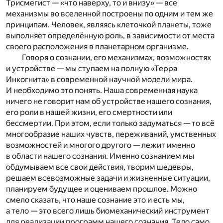
Трисмегист — «что наверху, то и внизу» — все
механизмы во вселенной построены по одним и тем же
принципам. Человек, являясь клеточкой планеты, тоже
выполняет определённую роль, в зависимости от места
своего расположения в планетарном организме.
Говоря о сознании, его механизмах, возможностях
и устройстве — мы ступаем на полную «Терра
Инкогнита» в современной научной модели мира.
И необходимо это понять. Наша современная наука
ничего не говорит нам об устройстве нашего сознания,
его роли в нашей жизни, его смертности или
бессмертии. При этом, если только задуматься — то всё
многообразие наших чувств, переживаний, умственных
возможностей и многого другого — лежит именно
в области нашего сознания. Именно сознанием мы
обдумываем все свои действия, творим шедевры,
решаем всевозможные задачи и жизненные ситуации,
планируем будущее и оцениваем прошлое. Можно
смело сказать, что наше сознание это и есть мы,
а тело — это всего лишь биомеханический инструмент
для реализации программ нашего сознания. Тело само