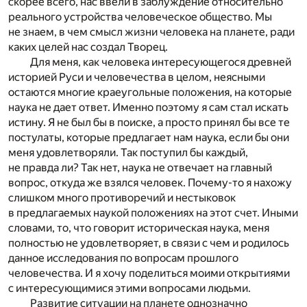
скорее всего, нас ввели в заблуждение относительно
реального устройства человеческое общество. Мы
не знаем, в чем смысл жизни человека на планете, ради
каких целей нас создал Творец.
Для меня, как человека интересующегося древней
историей Руси и человечества в целом, неясными
остаются многие краеугольные положения, на которые
наука не дает ответ. Именно поэтому я сам стал искать
истину. Я не был бы в поиске, а просто принял бы все те
постулаты, которые предлагает нам наука, если бы они
меня удовлетворяли. Так поступил бы каждый,
не правда ли? Так нет, наука не отвечает на главный
вопрос, откуда же взялся человек. Почему-то я нахожу
слишком много противоречий и нестыковок
в предлагаемых наукой положениях на этот счет. Иными
словами, то, что говорит историческая наука, меня
полностью не удовлетворяет, в связи с чем и родилось
данное исследования по вопросам прошлого
человечества. И я хочу поделиться моими открытиями
с интересующимися этими вопросами людьми.
Развитие ситуации на планете однозначно