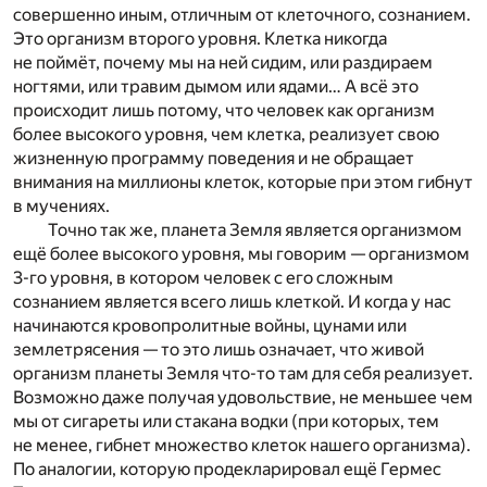
совершенно иным, отличным от клеточного, сознанием.
Это организм второго уровня. Клетка никогда
не поймёт, почему мы на ней сидим, или раздираем
ногтями, или травим дымом или ядами… А всё это
происходит лишь потому, что человек как организм
более высокого уровня, чем клетка, реализует свою
жизненную программу поведения и не обращает
внимания на миллионы клеток, которые при этом гибнут
в мучениях.
Точно так же, планета Земля является организмом
ещё более высокого уровня, мы говорим — организмом
3-го уровня, в котором человек с его сложным
сознанием является всего лишь клеткой. И когда у нас
начинаются кровопролитные войны, цунами или
землетрясения — то это лишь означает, что живой
организм планеты Земля что-то там для себя реализует.
Возможно даже получая удовольствие, не меньшее чем
мы от сигареты или стакана водки (при которых, тем
не менее, гибнет множество клеток нашего организма).
По аналогии, которую продекларировал ещё Гермес