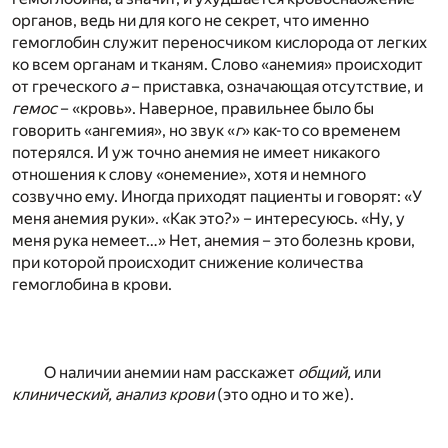
органов, ведь ни для кого не секрет, что именно
гемоглобин служит переносчиком кислорода от легких
ко всем органам и тканям. Слово «анемия» происходит
от греческого
а
– приставка, означающая отсутствие, и
гемос
– «кровь». Наверное, правильнее было бы
говорить «ангемия», но звук «
г
» как-то со временем
потерялся. И уж точно анемия не имеет никакого
отношения к слову «онемение», хотя и немного
созвучно ему. Иногда приходят пациенты и говорят: «У
меня анемия руки». «Как это?» – интересуюсь. «Ну, у
меня рука немеет…» Нет, анемия – это болезнь крови,
при которой происходит снижение количества
гемоглобина в крови.
О наличии анемии нам расскажет
общий,
или
клинический, анализ крови
(это одно и то же).