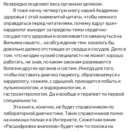
безвредно исцеляют весь организм целиком.
Я тоже начну четвертую книгу нашей Академии
здоровья с этой знаменитой цитаты, чтобы немного
оправдаться перед читателями, почему вдруг врач-
кардиолог выходит за пределы темы сердечно-
сосудистого здоровья и осмеливается замахнуться на
Вильяма нашего… на обсуждение тем, казалось бы,
довольно далеко отстоящих от сердца и сосудов. Дело в
том, что ни один «узкий специалист» не может хорошо
работать, не зная, по каким законам развиваются
болезни других органов и систем. Иногда для того,
чтобы поставить диагноз пациенту, обратившемуся к
кардиологу, скажем, с одышкой, приходится побыть и
пульмонологом, и эндокринологом, и
гастроэнтерологом. Да и вообще я терапевт по первой
специальности.
Эта книга, конечно, не будет справочником по
лабораторной диагностике. Таких справочников полно
на книжных полках и в Интернете. Сюжетная линия
«Расшифровки анализов» будет чем-то похожа на