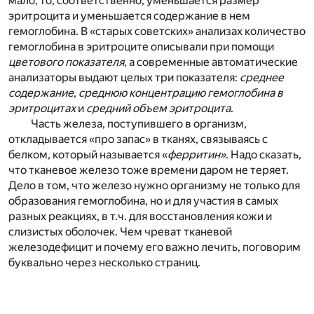
мало, то, соответственно, уменьшается размер
эритроцита и уменьшается содержание в нем
гемоглобина. В «старых советских» анализах количество
гемоглобина в эритроците описывали при помощи
цветового показателя
, а современные автоматические
анализаторы выдают целых три показателя:
среднее
содержание
,
среднюю концентрацию гемоглобина в
эритроцитах
и
средний объем эритроцита
.
Часть железа, поступившего в организм,
откладывается «про запас» в тканях, связываясь с
белком, который называется «
ферритин»
. Надо сказать,
что тканевое железо тоже времени даром не теряет.
Дело в том, что железо нужно организму не только для
образования гемоглобина, но и для участия в самых
разных реакциях, в т.ч. для восстановления кожи и
слизистых оболочек. Чем чреват тканевой
железодефицит и почему его важно лечить, поговорим
буквально через несколько страниц.