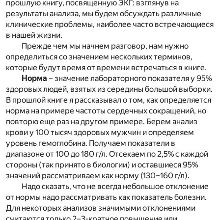
прошлую книгу, посвященную ЭКГ: взглянув на
результаты анализа, мы будем обсуждать различные
клинические проблемы, наиболее часто встречающиеся
в нашей жизни.
Прежде чем мы начнем разговор, нам нужно
определиться со значением нескольких терминов,
которые будут время от времени встречаться в книге.
Норма
– значение лабораторного показателя у 95%
здоровых людей, взятых из середины большой выборки.
В прошлой книге я рассказывал о том, как определяется
норма на примере частоты сердечных сокращений, но
повторю еще раз на другом примере. Берем анализ
крови у 100 тысяч здоровых мужчин и определяем
уровень гемоглобина. Получаем показатели в
диапазоне от 100 до 180 г/л. Отсекаем по 2,5% с каждой
стороны (так принято в биологии) и оставшиеся 95%
значений рассматриваем как норму (130–160 г/л).
Надо сказать, что не всегда небольшое отклонение
от нормы надо рассматривать как показатель болезни.
Для некоторых анализов значимыми отклонениями
считаются только 2–3-кратное повышение или