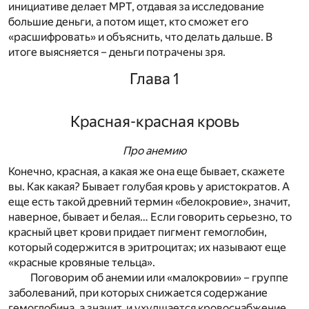
инициативе делает МРТ, отдавая за исследование
большие деньги, а потом ищет, кто сможет его
«расшифровать» и объяснить, что делать дальше. В
итоге выясняется – деньги потрачены зря.
Глава 1
Красная-красная кровь
Про анемию
Конечно, красная, а какая же она еще бывает, скажете
вы. Как какая? Бывает голубая кровь у аристократов. А
еще есть такой древний термин «белокровие», значит,
наверное, бывает и белая… Если говорить серьезно, то
красный цвет крови придает пигмент гемоглобин,
который содержится в эритроцитах; их называют еще
«красные кровяные тельца».
Поговорим об анемии или «малокровии» – группе
заболеваний, при которых снижается содержание
гемоглобина, а значит, и ухудшается кровоснабжение