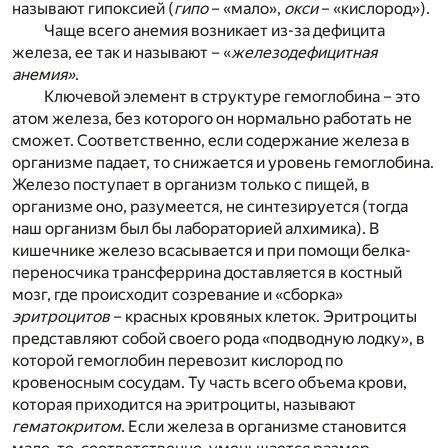
называют гипоксией (
гипо
– «мало»,
окси
– «кислород»).
Чаще всего анемия возникает из-за дефицита
железа, ее так и называют – «
железодефицитная
анемия»
.
Ключевой элемент в структуре гемоглобина – это
атом железа, без которого он нормально работать не
сможет. Соответственно, если содержание железа в
организме падает, то снижается и уровень гемоглобина.
Железо поступает в организм только с пищей, в
организме оно, разумеется, не синтезируется (тогда
наш организм был бы лабораторией алхимика). В
кишечнике железо всасывается и при помощи белка-
переносчика трансферрина доставляется в костный
мозг, где происходит созревание и «сборка»
эритроцитов
– красных кровяных клеток. Эритроциты
представляют собой своего рода «подводную лодку», в
которой гемоглобин перевозит кислород по
кровеносным сосудам. Ту часть всего объема крови,
которая приходится на эритроциты, называют
гематокритом
. Если железа в организме становится