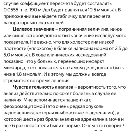
случае коэффициент пересчета будет составлять
0,0555, т. е. 190 мг/дл будет равняться 10,5 ммоль/л. В
приложении вы найдете табличку для пересчета
лабораторных показателей.
Целевое значение
– пограничная величина, ниже
или выше которой должно быть значение исследуемого
показателя. Не важно, что для холестерина низкой
плотности («плохого») в бланке написана норма от 2,5 до
5,0 ммоль/л. В ходе клинических исследований
показано, что у больных, перенесших инфаркт
миокарда, этот показатель на самом деле должен быть
ниже 1,8 ммоль/л. И к этому мы должны всегда
стремиться во время лечения.
Чувствительность анализа
– вероятность того, что
анализ действительно покажет болезнь в случае ее
наличия. Мне вспоминается пациентка с
феохромоцитомой (это очень редкая опухоль
надпочечника, которая «выбрасывает» адреналин), у
которой шесть раз брали анализ на адреналин в моче и
все 6 раз показатели были в норме. О чем это говорит?