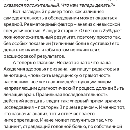
оказался положительный. Что нам теперь делать?»
Вот наглядный пример того, как излишняя
самодеятельность в обследовании может оказаться
вредной. Ревматоидный фактор – анализ с невысокой
специфичностью. У людей старше 70 лет он в 25% дает
ложноположительный результат, поэтому просто так,
без особых показаний (типичные боли в суставах) его
делать не нужно, чтобы потом не мучиться с
расшифровкой результатов.
А теперь о главном. Несмотря на то что наша
Академия здоровья призвана, как пишут редакторы в
аннотации, «повысить медицинскую грамотность
населения», все же главным действующим лицом,
направляющим диагностический процесс, должен быть
лечащий врач. Правильная последовательность
действий всегда выглядит так: «первый прием врачом –
исследования – повторный прием врачом». Именно тот,
кто назначил анализ, тот и отвечает за его
интерпретацию. Иначе может получиться так, что
пациент, страдающий головной болью, по собственной