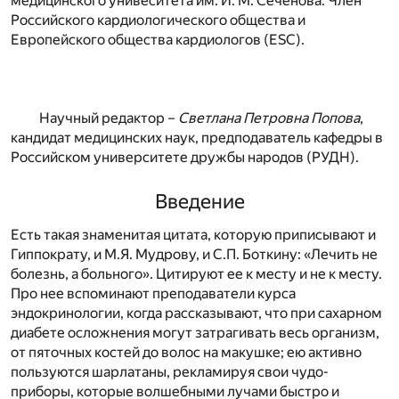
медицинского унивеситета им. И. М. Сеченова. Член
Российского кардиологического общества и
Европейского общества кардиологов (ESC).
Научный редактор –
Светлана Петровна Попова
,
кандидат медицинских наук, предподаватель кафедры в
Российском университете дружбы народов (РУДН).
Введение
Есть такая знаменитая цитата, которую приписывают и
Гиппократу, и М.Я. Мудрову, и С.П. Боткину: «Лечить не
болезнь, а больного». Цитируют ее к месту и не к месту.
Про нее вспоминают преподаватели курса
эндокринологии, когда рассказывают, что при сахарном
диабете осложнения могут затрагивать весь организм,
от пяточных костей до волос на макушке; ею активно
пользуются шарлатаны, рекламируя свои чудо-
приборы, которые волшебными лучами быстро и