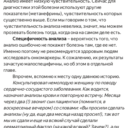
Анализ имеет низкую чувствительность. Сейчас для
диагностики этой болезни используют другие
показатели (метанефрины), чувствительность которых
существенно выше. Если мы говорим о том, что
чувствительность
анализа невелика, значит, мы можем
прозевать болезнь тогда, когда она на самом деле есть.
Специфичность анализа
– вероятность того, что
анализ ошибочно не покажет болезнь там, где ее нет.
Именно поэтому не рекомендуется здоровым людям
исследовать онкомаркеры. К сожалению, их результаты
зачастую малоспецифичны, но об этом в отдельной
главе.
Впрочем, вспомню к месту одну давнюю историю.
Консультировал немолодую женщину по поводу
сердечно-сосудистого заболевания. Как водится,
назначил анализы крови и повторную встречу. Месяца
через два (!) звонит сын пациентки (помнится, в
воскресенье вечером) со словами: «Вы просили сделать
анализы (ну да, еще два месяца назад просил!), так вот
мы их сдали и еще на всякий случай сделали
ревматоидный фактор (на какой всякий? Зачем?), а он