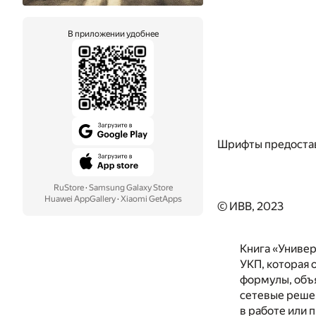
В приложении удобнее
Шрифты предоста
RuStore
·
Samsung Galaxy Store
Huawei AppGallery
·
Xiaomi GetApps
© ИВВ, 2023
Книга «Униве
УКП, которая 
формулы, объя
сетевые реше
в работе или 