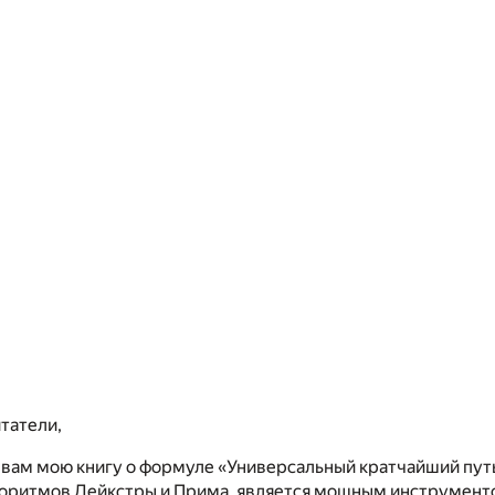
татели,
 вам мою книгу о формуле «Универсальный кратчайший путь
горитмов Дейкстры и Прима, является мощным инструмент