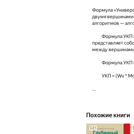
Формула «Универс
двумя вершинами в
алгоритмов — алг
Формула УКП 
представляет соб
между вершинами 
Формула УКП 
УКП = (Wv * Md
...
Похожие книги