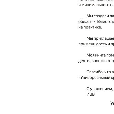
и минимального ос
Мы создали да
областях. Вместе
на практике.
Мы приглашае
применимость и пр
Моя книга пом
деятельности, фо
Спасибо, что 
«Универсальный к
С уважением,
ИВВ
У