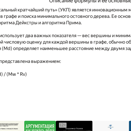
Описание формулы и ее основны
альный кратчайший путь» (УКП) является инновационным 
 графе и поиска минимального остовного дерева. Ее основ
оритма Дейкстры и алгоритма Прима.
использует два важных показателя — вес вершины и мини
ой числовую оценку для каждой вершины в графе, обычно о
(Md) определяет наименьшее расстояние между двумя за
представлена выражением:
) / (Mw * Rv)