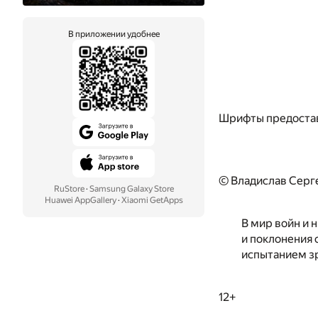
В приложении удобнее
Шрифты предоста
© Владислав Серг
RuStore
·
Samsung Galaxy Store
Huawei AppGallery
·
Xiaomi GetApps
В мир войн и 
и поклонения о
испытанием зр
12+