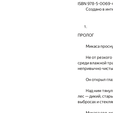
ISBN 978-5-0069-
Создано в инт
ПРОЛОГ
Микаса просну
Не от резкого
среди влажной тра
непривычно чисты
Он открыл гла
Над ним тянул
лес — дикий, стар
выбросах и стекля
Микаса сел, м