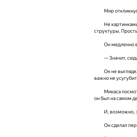
Мир откликнул
Не картинками
структуры. Просты
Он медленно 
— Значит, сюд
Он не выгляде
важно не усугубит
Микаса посмот
он был на самом д
И, возможно, 
Он сделал пер