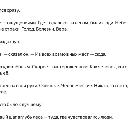
ся сразу.
 — ощущениями. Где-то далеко, за лесом, были люди. Небо
е страхи. Голод. Болезни. Вера.
выдохнул.
а, — сказал он. — Из всех возможных мест — сюда.
л удивлённым. Скорее… настороженным. Как человек, кото
ь её.
рел на свои руки. Обычные. Человеческие. Никакого света, 
еле.
это было к лучшему.
вый шаг вглубь леса — туда, где чувствовались люди.