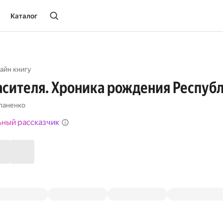
Каталог
айн книгу
асителя. Хроника рождения Респуб
паненко
ьный рассказчик