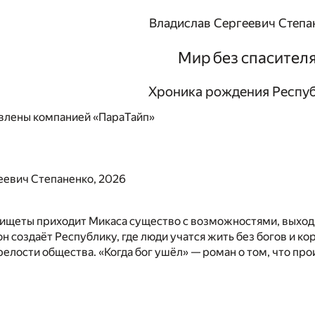
Владислав Сергеевич Степа
Мир без спасител
Хроника рождения Респу
влены компанией «ПараТайп»
еевич Степаненко, 2026
нищеты приходит Микаса существо с возможностями, выход
н создаёт Республику, где люди учатся жить без богов и кор
елости общества. «Когда бог ушёл» — роман о том, что про