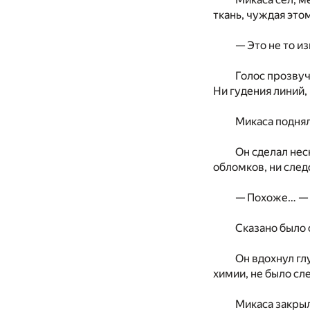
ткань, чуждая это
— Это не то и
Голос прозвуч
Ни гудения линий,
Микаса поднял
Он сделал нес
обломков, ни следо
— Похоже… — о
Сказано было 
Он вдохнул гл
химии, не было сл
Микаса закрыл