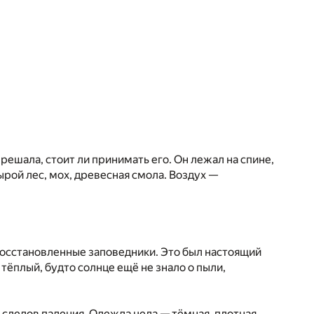
решала, стоит ли принимать его. Он лежал на спине,
ырой лес, мох, древесная смола. Воздух —
восстановленные заповедники. Это был настоящий
тёплый, будто солнце ещё не знало о пыли,
и следов падения. Одежда цела — тёмная, плотная