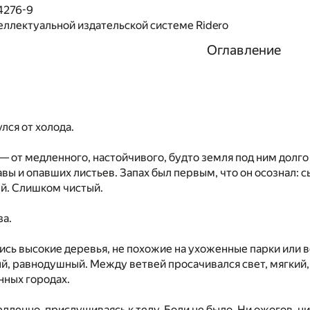
4276-9
еллектуальной издательской системе Ridero
Оглавление
лся от холода.
 — от медленного, настойчивого, будто земля под ним долго 
вы и опавших листьев. Запах был первым, что он осознал: с
й. Слишком чистый.
за.
ись высокие деревья, не похожие на ухоженные парки или 
ый, равнодушный. Между ветвей просачивался свет, мягкий, 
нных городах.
едленно, прислушиваясь к телу. Боли не было. Ни ожогов, н