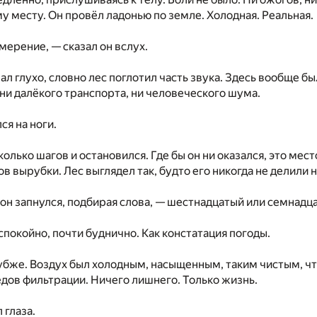
му месту. Он провёл ладонью по земле. Холодная. Реальная.
змерение, — сказал он вслух.
ал глухо, словно лес поглотил часть звука. Здесь вообще б
 ни далёкого транспорта, ни человеческого шума.
ся на ноги.
колько шагов и остановился. Где бы он ни оказался, это ме
в вырубки. Лес выглядел так, будто его никогда не делили н
н запнулся, подбирая слова, — шестнадцатый или семнадца
спокойно, почти буднично. Как констатация погоды.
убже. Воздух был холодным, насыщенным, таким чистым, что
едов фильтрации. Ничего лишнего. Только жизнь.
 глаза.