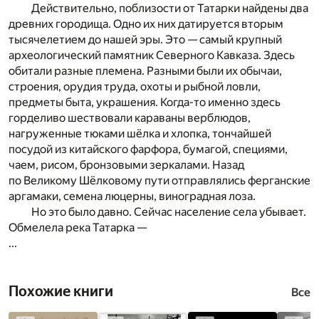
Действительно, поблизости от Татарки найдены два
древних городища. Одно их них датируется вторым
тысячелетием до нашей эры. Это — самый крупный
археологический памятник Северного Кавказа. Здесь
обитали разные племена. Разными были их обычаи,
строения, орудия труда, охоты и рыбной ловли,
предметы быта, украшения. Когда-то именно здесь
горделиво шествовали караваны верблюдов,
нагруженные тюками шёлка и хлопка, тончайшей
посудой из китайского фарфора, бумагой, специями,
чаем, рисом, бронзовыми зеркалами. Назад
по Великому Шёлковому пути отправлялись ферганские
аргамаки, семена люцерны, виноградная лоза.
Но это было давно. Сейчас население села убывает.
Обмелела река Татарка —
...
Похожие книги
Все