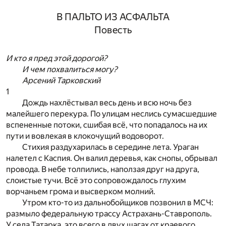
В ПАЛЬТО ИЗ АСФАЛЬТА
Повесть
И кто я пред этой дорогой?
И чем похвалиться могу?
Арсений Тарковский
1
Дождь нахлёстывал весь день и всю ночь без
малейшего перекура. По улицам неслись сумасшедшие
вспененные потоки, сшибая всё, что попадалось на их
пути и вовлекая в клокочущий водоворот.
Стихия раздухарилась в середине лета. Ураган
налетел с Каспия. Он валил деревья, как снопы, обрывал
провода. В небе толпились, наползая друг на друга,
слоистые тучи. Всё это сопровождалось глухим
ворчаньем грома и высверком молний.
Утром кто-то из дальнобойщиков позвонил в МСЧ:
размыло федеральную трассу Астрахань-Ставрополь.
У села Татарка, это всего в двух шагах от краевого