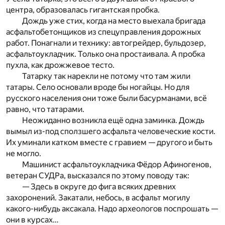
центра, образовалась гигантская пробка.
Дождь уже стих, когда на место выехала бригада
асфальтобетонщиков из спецуправления дорожных
работ. Понагнали и технику: автогрейдер, бульдозер,
асфальтоукладчик. Только она простаивала. А пробка
пухла, как дрожжевое тесто.
Татарку так нарекли не потому что там жили
татары. Село основали вроде бы ногайцы. Но для
русского населения они тоже были басурманами, всё
равно, что татарами.
Неожиданно возникла ещё одна заминка. Дождь
вымыл из-под сползшего асфальта человеческие кости.
Их уминали катком вместе с гравием — другого и быть
не могло.
Машинист асфальтоукладчика Фёдор Афиногенов,
ветеран СУДРа, высказался по этому поводу так:
— Здесь в округе до фига всяких древних
захоронений. Закатали, небось, в асфальт могилу
какого-нибудь аксакала. Надо археологов поспрошать —
они в курсах…