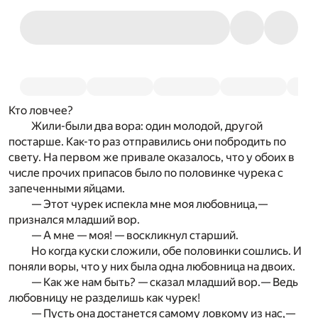
Кто ловчее?
Жили-были два вора: один молодой, другой
постарше. Как-то раз отправились они побродить по
свету. На первом же привале оказалось, что у обоих в
числе прочих припасов было по половинке чурека с
запеченными яйцами.
— Этот чурек испекла мне моя любовница,—
признался младший вор.
— А мне — моя! — воскликнул старший.
Но когда куски сложили, обе половинки сошлись. И
поняли воры, что у них была одна любовница на двоих.
— Как же нам быть? — сказал младший вор.— Ведь
любовницу не разделишь как чурек!
— Пусть она достанется самому ловкому из нас,—