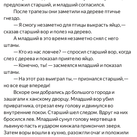
предложил старший, и младший согласился.
После трапезы они заметили на дереве птичье
гнездо.
— Я смогу незаметно для птицы выкрасть яйцо,—
сказав старший вор и полез на дерево.
А младший в это время незаметно снял с него
штаны.
— Кто из нас ловчее? — спросил старший вор, когда
слез с дерева и показал приятелю яйцо.
— Конечно, ты! — засмеялся младший и показал
штаны.
— На этот раз выиграл ты,— признался старший,—
но все еще впереди!
Вскоре они добрались до большого города и
зашагали к ханскому дворцу. Младший вор убил
привратника, отрезал ему голову и двинулся во
внутренние покои. Старший шел следом. Вдруг на них
бросился лев. Младший сунул голову мертвеца в
львиную пасть и ударом кинжала прикончил зверя.
Затем воры вошли в кухню, разожгли очаг и положили