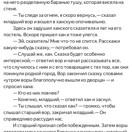
на него разделанную баранью тушу, которая висела на
стене.
— Ты следи за огнем, я скоро вернусь,— сказал
младший вор и вошел в ханскую опочивальню.
Здесь он задушил ханского сказителя и лег на его
постель. Вскоре пришел хан и тоже улегся.
— Эй, сказитель! Мне что-то не спится. Расскажи
какую-нибудь сказку,— потребовал он.
— Слушай же, хан. Сказка будет особенно
интересной,— ответил вор и начал рассказывать все,
что случилось с ним и с его товарищем с тех пор, как они
покинули родной город. Вор закончил сказку словами:
«утром воры благополучно вышли из дворца» — и
спросил хана:
— Кто из них ловчее?
— Конечно, младший,— ответил хан и заснул.
— Ты слышал, что сказал хан? — громко, чтобы
слышал старший вор, закричал младший.— Он
справедливо рассудил нас.
И старший признал себя побежденным. Затем воры
отведали мяса ханского барашка и разошлись: младший