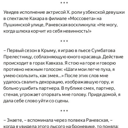
* * *
Увидев исполнение актрисой X. роли узбекской девушки
в спектакле Кахара в филиале «Моссовета» на
Пушкинской улице, Раневская воскликнула: «Не могу,
когда шлюха корчит из себя невинность!»
* * *
– Первый сезон в Крыму, я играю в пьесе Сумбатова
Прелестницу, соблазняющую юного красавца. Действие
происходит в горах Кавказа. Я стою на горе и говорю
противно нежным голосом: «Шаги мои легче пуха, я
умею скользить, как змея…» После этих слов мне
удалось свалить декорацию, изображавшую гору, и
больно ушибить партнера. В публике смех, партнер,
стеная, угрожает оторвать мне голову. Придя домой, я
дала себе слово уйти со сцены.
* * *
– Знаете, – вспоминала через полвека Раневская, –
когда я увидела этого лысого на броневике, то поняла: