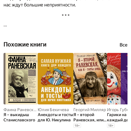
нас ждут большие неприятности.
* * *
...
Похожие книги
Все
Фаина Раневская
Юлия Бекичева
Георгий Милляр
Игорь Губе
Я – выкидыш
Анекдоты и тосты
Я – второй
Гарики на
Станиславского
для Ю. Никулина
Раневская, или
каждый ден
Й – третья буква
18
+
18
+