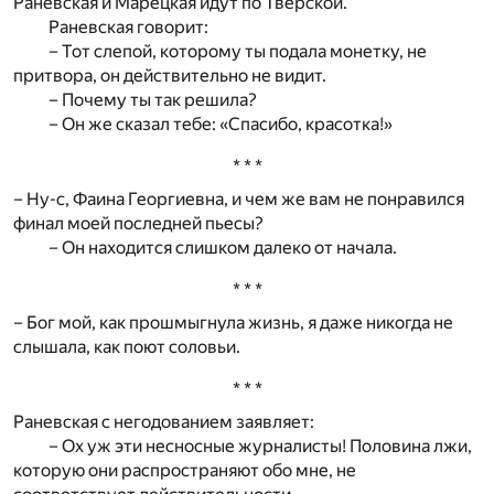
Раневская и Марецкая идут по Тверской.
Раневская говорит:
– Тот слепой, которому ты подала монетку, не
притвора, он действительно не видит.
– Почему ты так решила?
– Он же сказал тебе: «Спасибо, красотка!»
* * *
– Ну-с, Фаина Георгиевна, и чем же вам не понравился
финал моей последней пьесы?
– Он находится слишком далеко от начала.
* * *
– Бог мой, как прошмыгнула жизнь, я даже никогда не
слышала, как поют соловьи.
* * *
Раневская с негодованием заявляет:
– Ох уж эти несносные журналисты! Половина лжи,
которую они распространяют обо мне, не