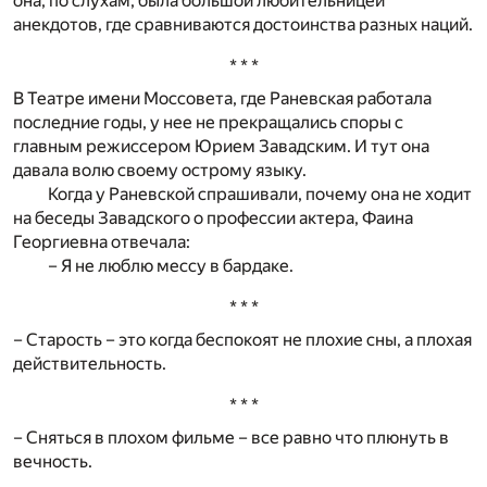
она, по слухам, была большой любительницей
анекдотов, где сравниваются достоинства разных наций.
* * *
В Театре имени Моссовета, где Раневская работала
последние годы, у нее не прекращались споры с
главным режиссером Юрием Завадским. И тут она
давала волю своему острому языку.
Когда у Раневской спрашивали, почему она не ходит
на беседы Завадского о профессии актера, Фаина
Георгиевна отвечала:
– Я не люблю мессу в бардаке.
* * *
– Старость – это когда беспокоят не плохие сны, а плохая
действительность.
* * *
– Сняться в плохом фильме – все равно что плюнуть в
вечность.