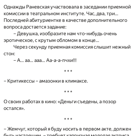
Однажды Раневская участвовала в заседании приемной
комиссии в театральном институте. Час, два, три…
Последней абитуриентке в качестве дополнительного
вопроса достается задание:
– Девушка, изобразите нам что-нибудь очень
эротическое, с крутым обломом в конце…
Через секунду приемная комиссия слышит нежный
стон:
– А… аа… ааа… Аа-а-а-пчхи!!!
* * *
– Критикессы – амазонки в климаксе.
* * *
О своих работах в кино: «Деньги съедены, а позор
остался».
* * *
– Жемчуг, который я буду носить в первом акте, должен
быть настоящим, – требует капризная молодая актриса.