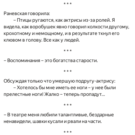
* * *
Раневская говорила:
– Птицы ругаются, как актрисы из-за ролей. Я
видела, как воробушек явно говорил колкости другому,
крохотному и немощному, и в результате ткнул его
клювом в голову. Все как у людей.
* * *
– Воспоминания – это богатства старости.
* * *
Обсуждая только что умершую подругу-актрису:
– Хотелось бы мне иметь ее ноги – у нее были
прелестные ноги! Жалко – теперь пропадут…
* * *
– В театре меня любили талантливые, бездарные
ненавидели, шавки кусали и рвали на части.
* * *