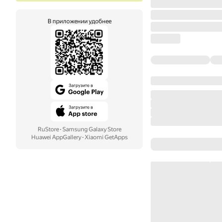
В приложении удобнее
RuStore
·
Samsung Galaxy Store
Huawei AppGallery
·
Xiaomi GetApps