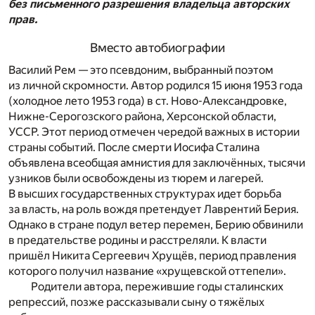
без письменного разрешения владельца авторских
прав.
Вместо автобиографии
Василий Рем — это псевдоним, выбранный поэтом
из личной скромности. Автор родился 15 июня 1953 года
(холодное лето 1953 года) в ст. Ново-Александровке,
Нижне-Серогозского района, Херсонской области,
УССР. Этот период отмечен чередой важных в истории
страны событий. После смерти Иосифа Сталина
объявлена всеобщая амнистия для заключённых, тысячи
узников были освобождены из тюрем и лагерей.
В высших государственных структурах идет борьба
за власть, на роль вождя претендует Лаврентий Берия.
Однако в стране подул ветер перемен, Берию обвинили
в предательстве родины и расстреляли. К власти
пришёл Никита Сергеевич Хрущёв, период правления
которого получил название «хрущевской оттепели».
Родители автора, пережившие годы сталинских
репрессий, позже рассказывали сыну о тяжёлых