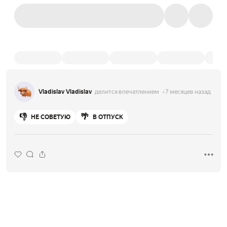
Vladislav Vladislav
делится впечатлением
7 месяцев назад
👎
🌴
НЕ СОВЕТУЮ
В ОТПУСК