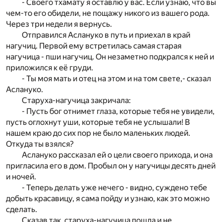
- Своего тхамату я оставлю у вас. Если узнаю, что вы
чем-то его обидели, не пощажу никого из вашего рода.
Через три недели я вернусь.
Отправился Аслануко в путь и приехал в край
нагучиц. Первой ему встретилась самая старая
нагучица - пши нагучиц. Он незаметно подкрался к ней и
приложился к её груди.
- Ты моя мать и отец на этом и на том свете,- сказал
Аслануко.
Старуха-нагучица закричала:
- Пусть бог отнимет глаза, которые тебя не увидели,
пусть оглохнут уши, которые тебя не услышали! В
нашем краю до сих пор не было маленьких людей.
Откуда ты взялся?
Аслануко рассказал ей о цели своего прихода, и она
пригласила его в дом. Пробыл он у нагучицы десять дней
и ночей.
- Теперь делать уже нечего - видно, суждено тебе
добыть красавицу, я сама пойду и узнаю, как это можно
сделать.
Сказав так, старуха-нагучица пошла и не