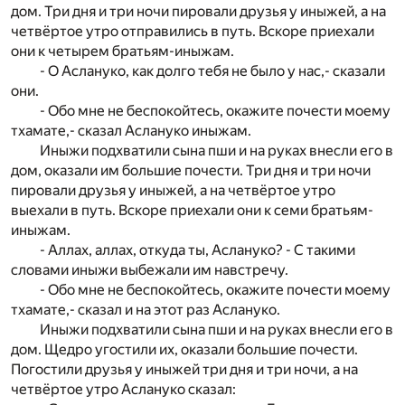
дом. Три дня и три ночи пировали друзья у иныжей, а на
четвёртое утро отправились в путь. Вскоре приехали
они к четырем братьям-иныжам.
- О Аслануко, как долго тебя не было у нас,- сказали
они.
- Обо мне не беспокойтесь, окажите почести моему
тхамате,- сказал Аслануко иныжам.
Иныжи подхватили сына пши и на руках внесли его в
дом, оказали им большие почести. Три дня и три ночи
пировали друзья у иныжей, а на четвёртое утро
выехали в путь. Вскоре приехали они к семи братьям-
иныжам.
- Аллах, аллах, откуда ты, Аслануко? - С такими
словами иныжи выбежали им навстречу.
- Обо мне не беспокойтесь, окажите почести моему
тхамате,- сказал и на этот раз Аслануко.
Иныжи подхватили сына пши и на руках внесли его в
дом. Щедро угостили их, оказали большие почести.
Погостили друзья у иныжей три дня и три ночи, а на
четвёртое утро Аслануко сказал: