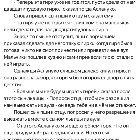
- Теперь эта гиря уже не годится, пусть сделают нам
двадцатипудовую гирю,- сказал тогда Аслануко.
Снова пришёл сын пши к отцу и сказал ему:
- Та гиря уже не годится - слишком она маленькая,
вели сделать для нас двадцатипудовую гирю.
Зная, что сын не отступит, пши с ворчанием
приказал сделать для него такую гирю. Когда гиря была
готова, никто не смог принести или привезти её в аул.
Мальчики пошли в кузню и сами принесли гирю, стали с
ней играть.
Однажды Аслануко слишком далеко кинул гирю, и
она разнесла забор, которым был огорожен двор в пять
десятин.
- Больше мы не будем играть гирей,- сказал после
этого сын львицы. - Попроси отца, чтобы он разрешил
нам выезжать из аула - он ведь тебе ни в чём не откажет.
Пошёл сын пши к отцу, попросил у него разрешения
выезжать вместе с сыном львицы из аула.
- От этого Аслануко мы ещё хлебнём горя. Что он
ещё придумал! - рассердился пши. Но его сын
настойчиво просил разрешения, и пришлось пши