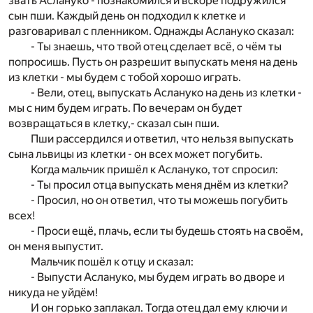
звать Аслануко - познакомился и вскоре подружился
сын пши. Каждый день он подходил к клетке и
разговаривал с пленником. Однажды Аслануко сказал:
- Ты знаешь, что твой отец сделает всё, о чём ты
попросишь. Пусть он разрешит выпускать меня на день
из клетки - мы будем с тобой хорошо играть.
- Вели, отец, выпускать Аслануко на день из клетки -
мы с ним будем играть. По вечерам он будет
возвращаться в клетку,- сказал сын пши.
Пши рассердился и ответил, что нельзя выпускать
сына львицы из клетки - он всех может погубить.
Когда мальчик пришёл к Аслануко, тот спросил:
- Ты просил отца выпускать меня днём из клетки?
- Просил, но он ответил, что ты можешь погубить
всех!
- Проси ещё, плачь, если ты будешь стоять на своём,
он меня выпустит.
Мальчик пошёл к отцу и сказал:
- Выпусти Аслануко, мы будем играть во дворе и
никуда не уйдём!
И он горько заплакал. Тогда отец дал ему ключи и