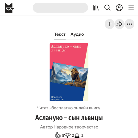
Текст
Аудио
Читать бесплатно онлайн книгу
Аслануко – сын львицы
Автор
Народное творчество
👍
💡
🔮
5
2
2