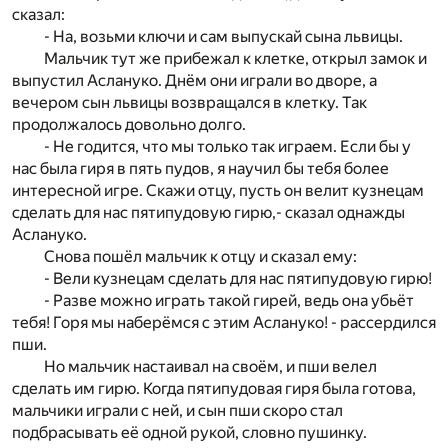
сказал:
- На, возьми ключи и сам выпускай сына львицы.
Мальчик тут же прибежал к клетке, открыл замок и
выпустил Аслануко. Днём они играли во дворе, а
вечером сын львицы возвращался в клетку. Так
продолжалось довольно долго.
- Не годится, что мы только так играем. Если бы у
нас была гиря в пять пудов, я научил бы тебя более
интересной игре. Скажи отцу, пусть он велит кузнецам
сделать для нас пятипудовую гирю,- сказал однажды
Аслануко.
Снова пошёл мальчик к отцу и сказал ему:
- Вели кузнецам сделать для нас пятипудовую гирю!
- Разве можно играть такой гирей, ведь она убьёт
тебя! Горя мы наберёмся с этим Аслануко! - рассердился
пши.
Но мальчик настаивал на своём, и пши велел
сделать им гирю. Когда пятипудовая гиря была готова,
мальчики играли с ней, и сын пши скоро стал
подбрасывать её одной рукой, словно пушинку.