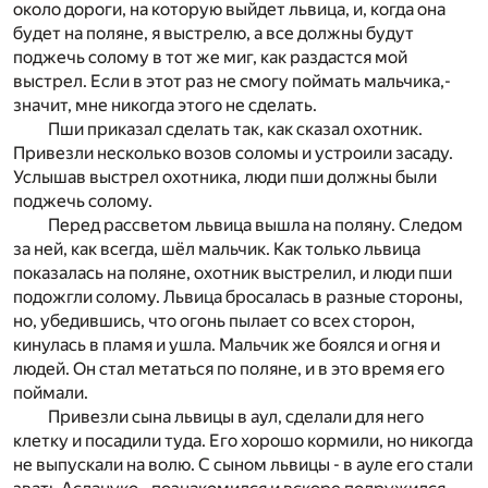
около дороги, на которую выйдет львица, и, когда она
будет на поляне, я выстрелю, а все должны будут
поджечь солому в тот же миг, как раздастся мой
выстрел. Если в этот раз не смогу поймать мальчика,-
значит, мне никогда этого не сделать.
Пши приказал сделать так, как сказал охотник.
Привезли несколько возов соломы и устроили засаду.
Услышав выстрел охотника, люди пши должны были
поджечь солому.
Перед рассветом львица вышла на поляну. Следом
за ней, как всегда, шёл мальчик. Как только львица
показалась на поляне, охотник выстрелил, и люди пши
подожгли солому. Львица бросалась в разные стороны,
но, убедившись, что огонь пылает со всех сторон,
кинулась в пламя и ушла. Мальчик же боялся и огня и
людей. Он стал метаться по поляне, и в это время его
поймали.
Привезли сына львицы в аул, сделали для него
клетку и посадили туда. Его хорошо кормили, но никогда
не выпускали на волю. С сыном львицы - в ауле его стали