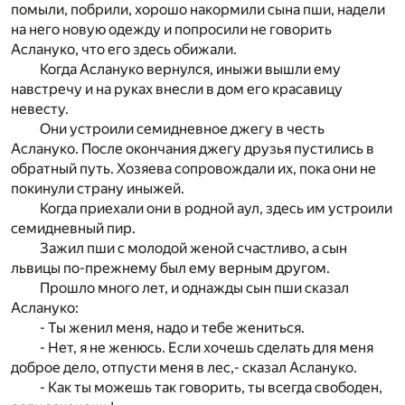
помыли, побрили, хорошо накормили сына пши, надели
на него новую одежду и попросили не говорить
Аслануко, что его здесь обижали.
Когда Аслануко вернулся, иныжи вышли ему
навстречу и на руках внесли в дом его красавицу
невесту.
Они устроили семидневное джегу в честь
Аслануко. После окончания джегу друзья пустились в
обратный путь. Хозяева сопровождали их, пока они не
покинули страну иныжей.
Когда приехали они в родной аул, здесь им устроили
семидневный пир.
Зажил пши с молодой женой счастливо, а сын
львицы по-прежнему был ему верным другом.
Прошло много лет, и однажды сын пши сказал
Аслануко:
- Ты женил меня, надо и тебе жениться.
- Нет, я не женюсь. Если хочешь сделать для меня
доброе дело, отпусти меня в лес,- сказал Аслануко.
- Как ты можешь так говорить, ты всегда свободен,