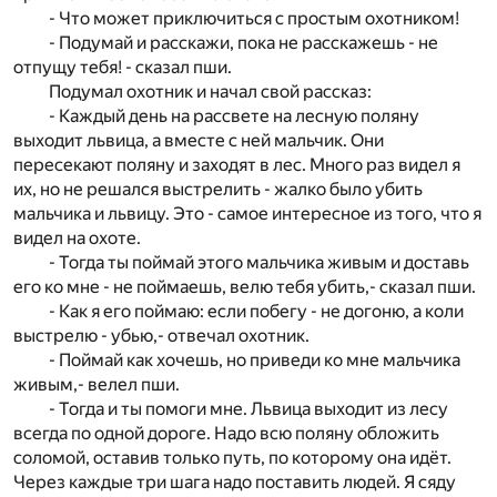
- Что может приключиться с простым охотником!
- Подумай и расскажи, пока не расскажешь - не
отпущу тебя! - сказал пши.
Подумал охотник и начал свой рассказ:
- Каждый день на рассвете на лесную поляну
выходит львица, а вместе с ней мальчик. Они
пересекают поляну и заходят в лес. Много раз видел я
их, но не решался выстрелить - жалко было убить
мальчика и львицу. Это - самое интересное из того, что я
видел на охоте.
- Тогда ты поймай этого мальчика живым и доставь
его ко мне - не поймаешь, велю тебя убить,- сказал пши.
- Как я его поймаю: если побегу - не догоню, а коли
выстрелю - убью,- отвечал охотник.
- Поймай как хочешь, но приведи ко мне мальчика
живым,- велел пши.
- Тогда и ты помоги мне. Львица выходит из лесу
всегда по одной дороге. Надо всю поляну обложить
соломой, оставив только путь, по которому она идёт.
Через каждые три шага надо поставить людей. Я сяду