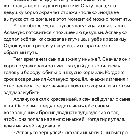
возвращалась три дня и три ночи. Она узнала, что
девушку зорко охраняет стража - только иногда её
выпускают из дома, и в этот момент её можно похитить.
Узнав обо всём, вернулась нагучица, и они стали с
Аслануко готовиться к похищению девушки. Аслануко
сделал всё так, как сказала нагучица, и увёз красавицу.
Отдохнул он три дня у нагучицы и отправился в
обратный путь.
Тем временем сын пши жил у иныжей. Сначала они
хорошо ухаживали за ним - каждый день брили ему
голову и бороду, обильно и вкусно кормили. Когда же
срок возвращения Аслануко прошёл, иныжи изменили
отношение к гостю: сначала плохо его кормили, а потом
задумали убить.
Аслануко ехал с красавицей, а сам всё думал о сыне
пши. Он решил предупредить иныжей о своём
возвращении и бросил двадцатипудовую гирю так,
чтобы она попала на землю иныжей. Когда гиря упала,
дома иныжей задрожали.
- Аслануко вернулся! - сказали иныжи. Они быстро