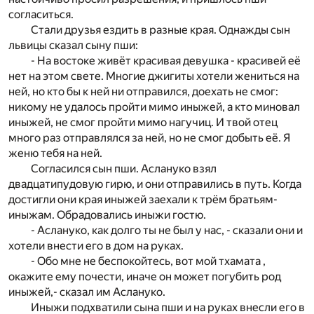
согласиться.
Стали друзья ездить в разные края. Однажды сын
львицы сказал сыну пши:
- На востоке живёт красивая девушка - красивей её
нет на этом свете. Многие джигиты хотели жениться на
ней, но кто бы к ней ни отправился, доехать не смог:
никому не удалось пройти мимо иныжей, а кто миновал
иныжей, не смог пройти мимо нагучиц. И твой отец
много раз отправлялся за ней, но не смог добыть её. Я
женю тебя на ней.
Согласился сын пши. Аслануко взял
двадцатипудовую гирю, и они отправились в путь. Когда
достигли они края иныжей заехали к трём братьям-
иныжам. Обрадовались иныжи гостю.
- Аслануко, как долго ты не был у нас, - сказали они и
хотели внести его в дом на руках.
- Обо мне не беспокойтесь, вот мой тхамата ,
окажите ему почести, иначе он может погубить род
иныжей,- сказал им Аслануко.
Иныжи подхватили сына пши и на руках внесли его в