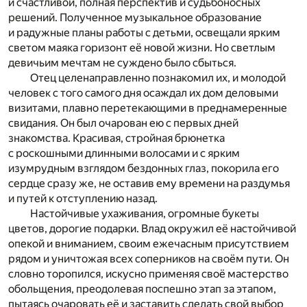
и счастливой, полная перспектив и судьбоносных
решений. Полученное музыкальное образование
и радужные планы работы с детьми, освещали ярким
светом маяка горизонт её новой жизни. Но светлым
девичьим мечтам не суждено было сбыться.
Отец целенаправленно познакомил их, и молодой
человек с того самого дня осаждал их дом деловыми
визитами, плавно перетекающими в преднамеренные
свидания. Он был очарован ею с первых дней
знакомства. Красивая, стройная брюнетка
с роскошными длинными волосами и с ярким
изумрудным взглядом бездонных глаз, покорила его
сердце сразу же, не оставив ему времени на раздумья
и путей к отступлению назад.
Настойчивые ухаживания, огромные букеты
цветов, дорогие подарки. Влад окружил её настойчивой
опекой и вниманием, своим ежечасным присутствием
рядом и уничтожая всех соперников на своём пути. Он
словно торопился, искусно применяя своё мастерство
обольщения, преодолевая поспешно этап за этапом,
пытаясь очаровать её и заставить сделать свой выбор