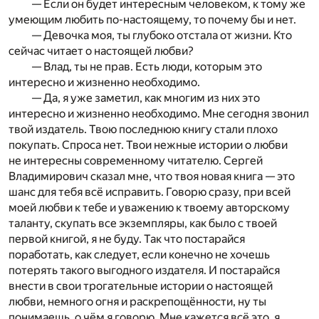
— Если он будет интересным человеком, к тому же
умеющим любить по-настоящему, то почему бы и нет.
— Девочка моя, ты глубоко отстала от жизни. Кто
сейчас читает о настоящей любви?
— Влад, ты не прав. Есть люди, которым это
интересно и жизненно необходимо.
— Да, я уже заметил, как многим из них это
интересно и жизненно необходимо. Мне сегодня звонил
твой издатель. Твою последнюю книгу стали плохо
покупать. Спроса нет. Твои нежные истории о любви
не интересны современному читателю. Сергей
Владимирович сказал мне, что твоя новая книга — это
шанс для тебя всё исправить. Говорю сразу, при всей
моей любви к тебе и уважению к твоему авторскому
таланту, скупать все экземпляры, как было с твоей
первой книгой, я не буду. Так что постарайся
поработать, как следует, если конечно не хочешь
потерять такого выгодного издателя. И постарайся
внести в свои трогательные истории о настоящей
любви, немного огня и раскрепощённости, ну ты
понимаешь, о чём я говорю. Мне кажется всё это, я