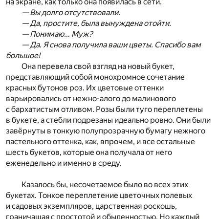
на экране, как только она появилась в сети.
— Вы долго отсутствовали.
— Да, простите, была вынуждена отойти.
— Понимаю… Муж?
— Да. Я снова получила ваши цветы. Спасибо вам
большое!
Она перевела свой взгляд на новый букет,
представляющий собой монохромное сочетание
красных бутонов роз. Их цветовые оттенки
варьировались от нежно-алого до малинового
с бархатистым отливом. Розы были туго переплетены
в букете, а стебли подрезаны идеально ровно. Они были
завёрнуты в тонкую полупрозрачную бумагу нежного
пастельного оттенка, как, впрочем, и все остальные
шесть букетов, которые она получала от него
еженедельно и именно в среду.
Казалось бы, несочетаемое было во всех этих
букетах. Тонкое переплетение цветочных полевых
и садовых экземпляров, царственная роскошь,
граничащая с простотой и обыденностью. Но каждый