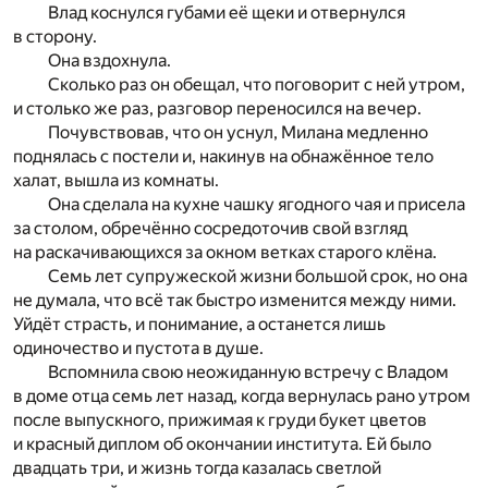
Влад коснулся губами её щеки и отвернулся
в сторону.
Она вздохнула.
Сколько раз он обещал, что поговорит с ней утром,
и столько же раз, разговор переносился на вечер.
Почувствовав, что он уснул, Милана медленно
поднялась с постели и, накинув на обнажённое тело
халат, вышла из комнаты.
Она сделала на кухне чашку ягодного чая и присела
за столом, обречённо сосредоточив свой взгляд
на раскачивающихся за окном ветках старого клёна.
Семь лет супружеской жизни большой срок, но она
не думала, что всё так быстро изменится между ними.
Уйдёт страсть, и понимание, а останется лишь
одиночество и пустота в душе.
Вспомнила свою неожиданную встречу с Владом
в доме отца семь лет назад, когда вернулась рано утром
после выпускного, прижимая к груди букет цветов
и красный диплом об окончании института. Ей было
двадцать три, и жизнь тогда казалась светлой