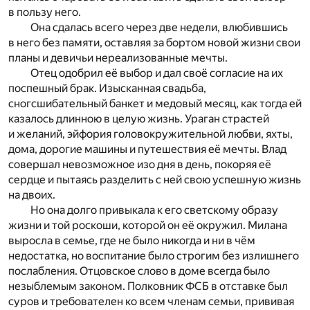
в пользу него.
Она сдалась всего через две недели, влюбившись
в него без памяти, оставляя за бортом новой жизни свои
планы и девичьи нереализованные мечты.
Отец одобрил её выбор и дал своё согласие на их
поспешный брак. Изысканная свадьба,
сногсшибательный банкет и медовый месяц, как тогда ей
казалось длинною в целую жизнь. Ураган страстей
и желаний, эйфория головокружительной любви, яхты,
дома, дорогие машины и путешествия её мечты. Влад
совершал невозможное изо дня в день, покоряя её
сердце и пытаясь разделить с ней свою успешную жизнь
на двоих.
Но она долго привыкала к его светскому образу
жизни и той роскоши, которой он её окружил. Милана
выросла в семье, где не было никогда и ни в чём
недостатка, но воспитание было строгим без излишнего
послабления. Отцовское слово в доме всегда было
незыблемым законом. Полковник ФСБ в отставке был
суров и требователен ко всем членам семьи, прививая