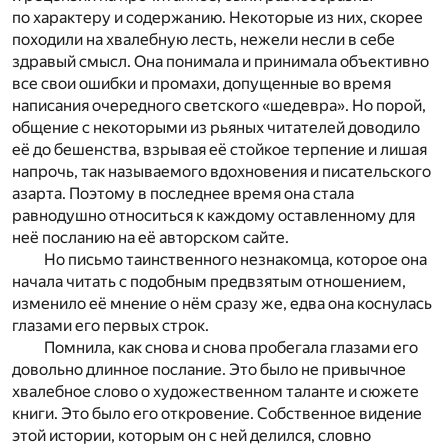
по характеру и содержанию. Некоторые из них, скорее
походили на хвалебную лесть, нежели несли в себе
здравый смысл. Она понимала и принимала объективно
все свои ошибки и промахи, допущенные во время
написания очередного светского «шедевра». Но порой,
общение с некоторыми из рьяных читателей доводило
её до бешенства, взрывая её стойкое терпение и лишая
напрочь, так называемого вдохновения и писательского
азарта. Поэтому в последнее время она стала
равнодушно относиться к каждому оставленному для
неё посланию на её авторском сайте.
Но письмо таинственного незнакомца, которое она
начала читать с подобным предвзятым отношением,
изменило её мнение о нём сразу же, едва она коснулась
глазами его первых строк.
Помнила, как снова и снова пробегала глазами его
довольно длинное послание. Это было не привычное
хвалебное слово о художественном таланте и сюжете
книги. Это было его откровение. Собственное видение
этой истории, которым он с ней делился, словно