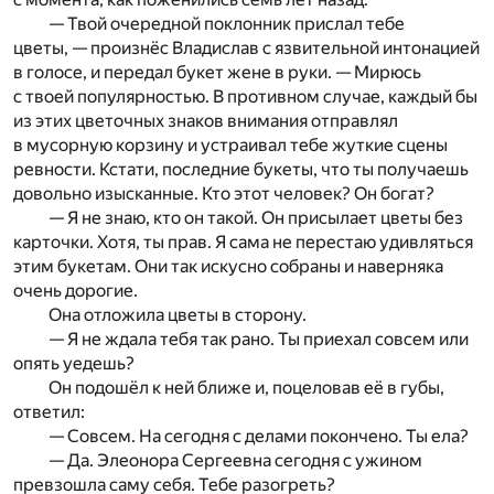
— Твой очередной поклонник прислал тебе
цветы, — произнёс Владислав с язвительной интонацией
в голосе, и передал букет жене в руки. — Мирюсь
с твоей популярностью. В противном случае, каждый бы
из этих цветочных знаков внимания отправлял
в мусорную корзину и устраивал тебе жуткие сцены
ревности. Кстати, последние букеты, что ты получаешь
довольно изысканные. Кто этот человек? Он богат?
— Я не знаю, кто он такой. Он присылает цветы без
карточки. Хотя, ты прав. Я сама не перестаю удивляться
этим букетам. Они так искусно собраны и наверняка
очень дорогие.
Она отложила цветы в сторону.
— Я не ждала тебя так рано. Ты приехал совсем или
опять уедешь?
Он подошёл к ней ближе и, поцеловав её в губы,
ответил:
— Совсем. На сегодня с делами покончено. Ты ела?
— Да. Элеонора Сергеевна сегодня с ужином
превзошла саму себя. Тебе разогреть?