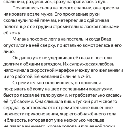
спальни и, раздевшись, сразу направилась в душ.
Появившись снова на пороге спальни, она присела
на кровати возле мужа. Его прохладные руки
скользнули по её плечам, нетерпеливо сдёргивая
полотенце с её груди и стремительно лаская пальцами
её кожу.
Милана покорно легла на постель, и когда Влад
опустился на неё сверху, пристально всмотрелась в его
лицо.
Он давно уже не удерживал её глаза в постели
долгим любящим взглядом. Их супружеская любовь
напоминала скоростной марафон между его желаниями
и его работой. Её желания были не в счёт.
Стремительно склонившись, он принялся
покрывать её кожу на шее поспешными поцелуями,
быстро лаская её тело руками, и требовательно касаясь
её губ своими. Она слышала лишь гулкий ритм своего
сердца, чувствовала его стремительные лишённые
нежности прикосновения, жар его обнажённого тела
и близость, которая вот уже несколько месяцев
не давала ей ничего, кроме холода и душевной тоски.