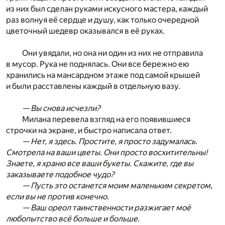
из них был сделан руками искусного мастера, каждый
раз волнуя её сердце и душу, как только очередной
цветочный шедевр оказывался в её руках.
Они увядали, но она ни один из них не отправила
в мусор. Рука не поднялась. Они все бережно ею
хранились на мансардном этаже под самой крышей
и были расставлены каждый в отдельную вазу.
— Вы снова исчезли?
Милана перевела взгляд на его появившиеся
строчки на экране, и быстро написала ответ.
— Нет, я здесь. Простите, я просто задумалась.
Смотрела на ваши цветы. Они просто восхитительны!
Знаете, я храню все ваши букеты. Скажите, где вы
заказываете подобное чудо?
— Пусть это останется моим маленьким секретом,
если вы не против конечно.
— Ваш ореол таинственности разжигает моё
любопытство всё больше и больше.