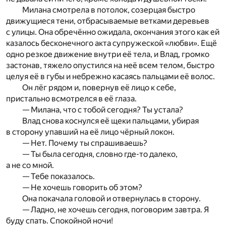
Милана смотрела в потолок, созерцая быстро
движущиеся тени, отбрасываемые ветками деревьев
с улицы. Она обречённо ожидала, окончания этого как ей
казалось бесконечного акта супружеской «любви». Ещё
одно резкое движение внутри её тела, и Влад, громко
застонав, тяжело опустился на неё всем телом, быстро
целуя её в губы и небрежно касаясь пальцами её волос.
Он лёг рядом и, повернув её лицо к себе,
пристально всмотрелся в её глаза.
— Милана, что с тобой сегодня? Ты устала?
Влад снова коснулся её щеки пальцами, убирая
в сторону упавший на её лицо чёрный локон.
— Нет. Почему ты спрашиваешь?
— Ты была сегодня, словно где-то далеко,
а не со мной.
— Тебе показалось.
— Не хочешь говорить об этом?
Она покачала головой и отвернулась в сторону.
— Ладно, не хочешь сегодня, поговорим завтра. Я
буду спать. Спокойной ночи!