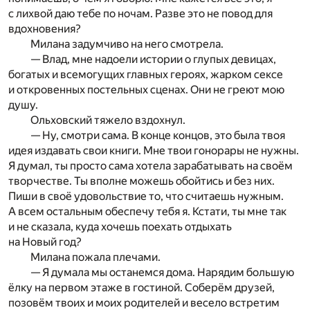
с лихвой даю тебе по ночам. Разве это не повод для
вдохновения?
Милана задумчиво на него смотрела.
— Влад, мне надоели истории о глупых девицах,
богатых и всемогущих главных героях, жарком сексе
и откровенных постельных сценах. Они не греют мою
душу.
Ольховский тяжело вздохнул.
— Ну, смотри сама. В конце концов, это была твоя
идея издавать свои книги. Мне твои гонорары не нужны.
Я думал, ты просто сама хотела зарабатывать на своём
творчестве. Ты вполне можешь обойтись и без них.
Пиши в своё удовольствие то, что считаешь нужным.
А всем остальным обеспечу тебя я. Кстати, ты мне так
и не сказала, куда хочешь поехать отдыхать
на Новый год?
Милана пожала плечами.
— Я думала мы останемся дома. Нарядим большую
ёлку на первом этаже в гостиной. Соберём друзей,
позовём твоих и моих родителей и весело встретим