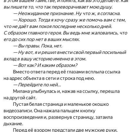
в этом вашем таинстве, и понять, как вы это делаете. Как
вы пишете то, что так переворачивает мою душу.
— Неожиданное признание. Ну что ж, я согласна.
— Хорошо. Тогда я хочу сразу же помочь вам с тем,
что не даёт вам покоя последние несколько дней.
С образом главного героя. Вы ведь мне жаловались, что
его до сих пор нет в ваших мыслях.
— Вы правы. Пока, нет.
— Ну вот, я и решил внести свой первый посильный
вклад в вашу историю именно в этом.
— Вот как? И каким образом?
Вместо ответа перед её глазами всплыла ссылка
на адрес объекта в сети и строка под нею.
— Перейдите по ней…
Милана улыбнулась и, нажав на ссылку, перешла
на другой сайт.
Пустая белая страница и маленькое окошко
видеозаписи. Она нажала пальцем кнопку
воспроизведения и, развернув страницу, затаила
дыхание.
Перед её взором предстали две мужские руки,