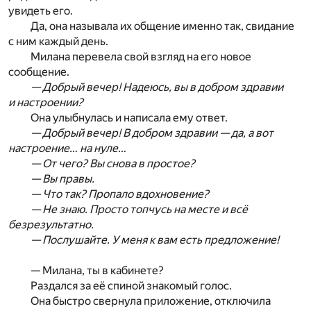
увидеть его.
Да, она называла их общение именно так, свидание
с ним каждый день.
Милана перевела свой взгляд на его новое
сообщение.
— Добрый вечер! Надеюсь, вы в добром здравии
и настроении?
Она улыбнулась и написала ему ответ.
— Добрый вечер! В добром здравии — да, а вот
настроение… на нуле…
— От чего? Вы снова в простое?
— Вы правы.
— Что так? Пропало вдохновение?
— Не знаю. Просто топчусь на месте и всё
безрезультатно.
— Послушайте. У меня к вам есть предложение!
— Милана, ты в кабинете?
Раздался за её спиной знакомый голос.
Она быстро свернула приложение, отключила