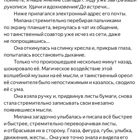
рукописи. Удачи и вдохновения! До встречи…
Ниже прилагался электронный адрес его почты.
Милана стремительно перебирая пальчиками
по экрану планшета, вернулась в чат их общения,
но таинственный соавтор уже исчез из сети, даже
не попрощавшись…
Она откинулась на спинку кресла и, прикрыв глаза,
попыталась восстановить дыхание.
Только что произошедшее несколько минут назад,
шокировало её. Магическое воздействие этой
волшебной музыки на её мысли, и таинственный ореол
её сочинителя было непостижимым и казалось, сводило
её с ума.
Она взяла ручку и, придвинув листы бумаги, снова
стала стремительно записывать свои внезапно
появившиеся мысли.
Милана загадочно улыбалась и писала всё быстрее
и быстрее, стремительно переворачивая листы,
и отбрасывая их в сторону. Глаза, фигура, губы, улыбка,
движения, жесты… Она уже точно знала и видела его