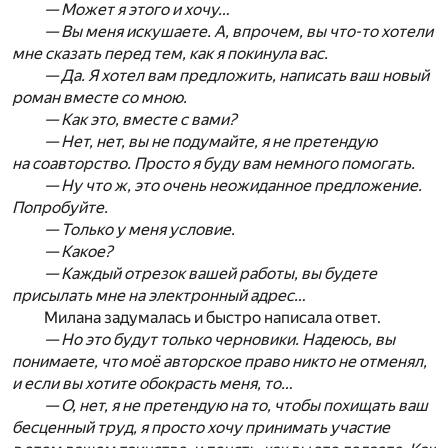
— Может я этого и хочу…
— Вы меня искушаете. А, впрочем, вы что-то хотели
мне сказать перед тем, как я покинула вас.
— Да. Я хотел вам предложить, написать ваш новый
роман вместе со мною.
— Как это, вместе с вами?
— Нет, нет, вы не подумайте, я не претендую
на соавторство. Просто я буду вам немного помогать.
— Ну что ж, это очень неожиданное предложение.
Попробуйте.
— Только у меня условие.
— Какое?
— Каждый отрезок вашей работы, вы будете
присылать мне на электронный адрес…
Милана задумалась и быстро написала ответ.
— Но это будут только черновики. Надеюсь, вы
понимаете, что моё авторское право никто не отменял,
и если вы хотите обокрасть меня, то…
— О, нет, я не претендую на то, чтобы похищать ваш
бесценный труд, я просто хочу принимать участие