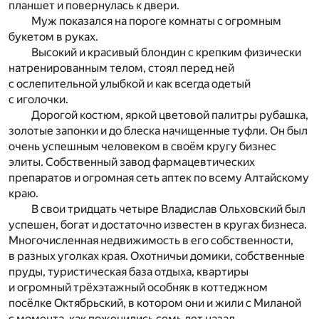
планшет и повернулась к двери.
Муж показался на пороге комнаты с огромным
букетом в руках.
Высокий и красивый блондин с крепким физически
натренированным телом, стоял перед ней
с ослепительной улыбкой и как всегда одетый
с иголочки.
Дорогой костюм, яркой цветовой палитры рубашка,
золотые запонки и до блеска начищенные туфли. Он был
очень успешным человеком в своём кругу бизнес
элиты. Собственный завод фармацевтических
препаратов и огромная сеть аптек по всему Алтайскому
краю.
В свои тридцать четыре Владислав Ольховский был
успешен, богат и достаточно известен в кругах бизнеса.
Многочисленная недвижимость в его собственности,
в разных уголках края. Охотничьи домики, собственные
пруды, туристическая база отдыха, квартиры
и огромный трёхэтажный особняк в коттеджном
посёлке Октябрьский, в котором они и жили с Миланой
с момента, как поженились семь лет назад.