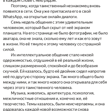
в каждом слове с нею рядом.
Поэтому, когда таинственный незнакомец вновь
появился в сети. Она уже пригласила его в свой
WhatsApp, на открытые онлайн диалоги.
Семь недель общения с этим удивительным
человеком, который был скрыт от неё экраном
планшета. На его странице не было фотографии, не было
аватара, она не знала, сколько ему лет и как его зовут
в жизни. Но её тянуло к этому человеку со страшной
силой.
Их интеллектуальное общение стало некоей
одержимостью, отдушиной в её реальной жизни,
слишком размеренной, спокойной и до безобразия
скучной. Ей казалось, будто её двойник сидел напротив
неё по другую сторону экрана. Так много общего было
между ними, и так много нового она открывала для себя
через этого таинственного человека.
Музыка, живопись, архитектура, психология,
межличностные отношения и, конечно же, её
творчество. Темы казалось, были неисчерпаемы, и она
радовалась каждой новой возможности снова