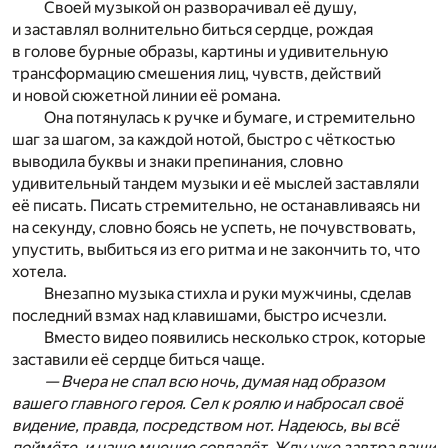
Своей музыкой он разворачивал её душу,
и заставлял волнительно биться сердце, рождая
в голове бурные образы, картины и удивительную
трансформацию смешения лиц, чувств, действий
и новой сюжетной линии её романа.
Она потянулась к ручке и бумаге, и стремительно
шаг за шагом, за каждой нотой, быстро с чёткостью
выводила буквы и знаки препинания, словно
удивительный тандем музыки и её мыслей заставляли
её писать. Писать стремительно, не останавливаясь ни
на секунду, словно боясь не успеть, не почувствовать,
упустить, выбиться из его ритма и не закончить то, что
хотела.
Внезапно музыка стихла и руки мужчины, сделав
последний взмах над клавишами, быстро исчезли.
Вместо видео появились несколько строк, которые
заставили её сердце биться чаще.
— Вчера не спал всю ночь, думая над образом
вашего главного героя. Сел к роялю и набросал своё
видение, правда, посредством нот. Надеюсь, вы всё
поймёте, и наше мнение совпадёт. Жду уже завтра ваши