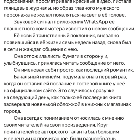
подсознания, просматривала красивые видео, листала
глянцевые журналы, но образ главного мужского
персонажа не желал появляться на свет в её голове.
Звуковой сигнал приложения WhatsApp её
планшетного компьютера известил о новом сообщении.
Её новый таинственный поклонник, внезапно
появившийся в её жизни семь недель назад, снова был
в сети и жаждал общения с нею.
Она отложила листы бумаги в сторону и,
улыбнувшись, принялась читать сообщение от него.
Он именовал себя просто, как последний романтик.
Банальный никнейм, подумала она в первый раз,
когда он оставил ей послание в гостевой книге у неё
на официальном сайте. Это случилось сразу же
на следующий день, как только её последняя книга
засверкала новенькой обложкой в книжных магазинах
города.
Она всегда с пониманием относилась к мнению
своих читателей на свои произведения. Круг
почитателей её авторского таланта был большим
и рецензии на прочитанное, были разнообразны