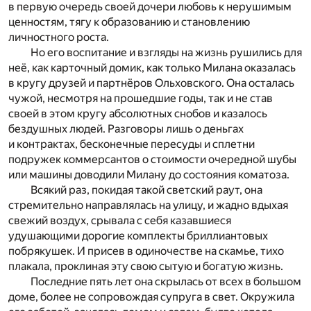
в первую очередь своей дочери любовь к нерушимым
ценностям, тягу к образованию и становлению
личностного роста.
Но его воспитание и взгляды на жизнь рушились для
неё, как карточный домик, как только Милана оказалась
в кругу друзей и партнёров Ольховского. Она осталась
чужой, несмотря на прошедшие годы, так и не став
своей в этом кругу абсолютных снобов и казалось
бездушных людей. Разговоры лишь о деньгах
и контрактах, бесконечные пересуды и сплетни
подружек коммерсантов о стоимости очередной шубы
или машины доводили Милану до состояния коматоза.
Всякий раз, покидая такой светский раут, она
стремительно направлялась на улицу, и жадно вдыхая
свежий воздух, срывала с себя казавшиеся
удушающими дорогие комплекты бриллиантовых
побрякушек. И присев в одиночестве на скамье, тихо
плакала, проклиная эту свою сытую и богатую жизнь.
Последние пять лет она скрылась от всех в большом
доме, более не сопровождая супруга в свет. Окружила