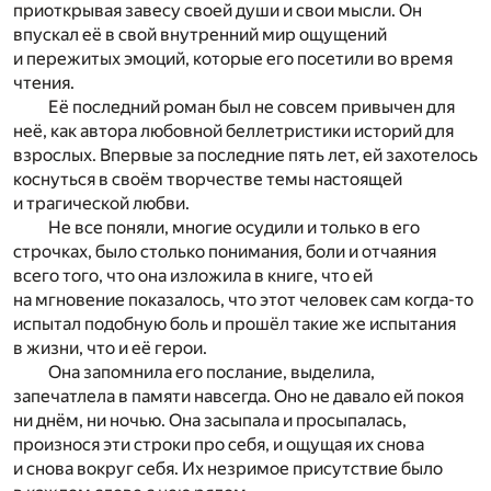
приоткрывая завесу своей души и свои мысли. Он
впускал её в свой внутренний мир ощущений
и пережитых эмоций, которые его посетили во время
чтения.
Её последний роман был не совсем привычен для
неё, как автора любовной беллетристики историй для
взрослых. Впервые за последние пять лет, ей захотелось
коснуться в своём творчестве темы настоящей
и трагической любви.
Не все поняли, многие осудили и только в его
строчках, было столько понимания, боли и отчаяния
всего того, что она изложила в книге, что ей
на мгновение показалось, что этот человек сам когда-то
испытал подобную боль и прошёл такие же испытания
в жизни, что и её герои.
Она запомнила его послание, выделила,
запечатлела в памяти навсегда. Оно не давало ей покоя
ни днём, ни ночью. Она засыпала и просыпалась,
произнося эти строки про себя, и ощущая их снова
и снова вокруг себя. Их незримое присутствие было