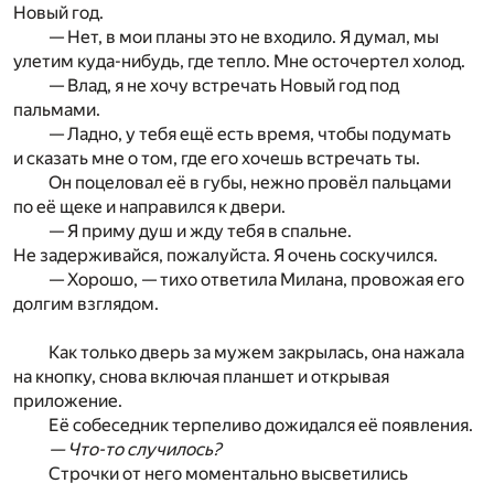
Новый год.
— Нет, в мои планы это не входило. Я думал, мы
улетим куда-нибудь, где тепло. Мне осточертел холод.
— Влад, я не хочу встречать Новый год под
пальмами.
— Ладно, у тебя ещё есть время, чтобы подумать
и сказать мне о том, где его хочешь встречать ты.
Он поцеловал её в губы, нежно провёл пальцами
по её щеке и направился к двери.
— Я приму душ и жду тебя в спальне.
Не задерживайся, пожалуйста. Я очень соскучился.
— Хорошо, — тихо ответила Милана, провожая его
долгим взглядом.
Как только дверь за мужем закрылась, она нажала
на кнопку, снова включая планшет и открывая
приложение.
Её собеседник терпеливо дожидался её появления.
— Что-то случилось?
Строчки от него моментально высветились