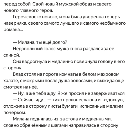
перед собой. Свой новый мужской образ и своего
нового главного героя.
Героя своего нового, и она была уверенна теперь
наверняка, своего самого лучшего и самого необычного
романа…
— Милана, ты ещё долго?
Недовольный голос мужа снова раздался за её
спиной.
Она вздрогнула и медленно повернула голову в его
сторону.
Влад стоял на пороге комнаты в белом махровом
халате, с мокрыми после душа волосами, и выжидающе
смотрел на неё.
— Ну, я же тебя жду. Я же просил не задерживаться.
— Сейчас, иду… — тихо произнесла она и, вздохнув,
отложила в сторону листы бумаги, исписанные мелким
почерком.
Милана поднялась из-за стола и медленными,
словно обречёнными шагами направилась в сторону