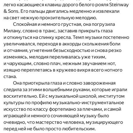
легко касающиеся клавиш дорого белого рояля Steinway
& Sons. Его пальцы двигались медленно и извлекали
на свет нежную пронзительную мелодию.
Спокойная и немного грустная, она погрузила
Милану, словно в транс, заставив прикрыть глаза
и откинуться на спинку кресла. Темп музыки постепенно
увеличивался, переходя в аккорды скольжения боли
и отчаяния, угнетения безысходностью и снова резко
изменяясь, мелодия переливалась уже тихим,
и чарующим, словно плач, нежным звучанием нот,
изящно переплетаясь в кружево вихря всего нотного
стана.
Она приоткрыла глаза и словно завороженная
следила за этими волшебными руками, которые играли
восхитительно. Ей с музыкальной школой, институтом
культуры по профилю музыкально-инструментальное
искусство по классу фортепиано за плечами, и самой
играющей и немного сочиняющей музыку было
очевидно, что мастерство человека, музицирующего
перед ней не было просто любительским.