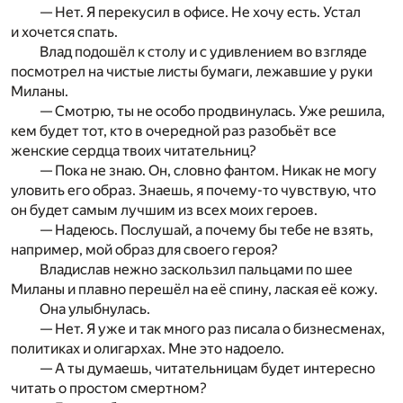
— Нет. Я перекусил в офисе. Не хочу есть. Устал
и хочется спать.
Влад подошёл к столу и с удивлением во взгляде
посмотрел на чистые листы бумаги, лежавшие у руки
Миланы.
— Смотрю, ты не особо продвинулась. Уже решила,
кем будет тот, кто в очередной раз разобьёт все
женские сердца твоих читательниц?
— Пока не знаю. Он, словно фантом. Никак не могу
уловить его образ. Знаешь, я почему-то чувствую, что
он будет самым лучшим из всех моих героев.
— Надеюсь. Послушай, а почему бы тебе не взять,
например, мой образ для своего героя?
Владислав нежно заскользил пальцами по шее
Миланы и плавно перешёл на её спину, лаская её кожу.
Она улыбнулась.
— Нет. Я уже и так много раз писала о бизнесменах,
политиках и олигархах. Мне это надоело.
— А ты думаешь, читательницам будет интересно
читать о простом смертном?