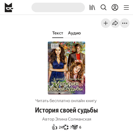
Текст
Аудио
Читать бесплатно онлайн книгу
История своей судьбы
Автор
Элина Солманская
👍
💞
🐼
24
7
6