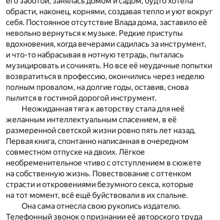
его заботой, занялась домом и садом, будто хотела
обрасти, наконец, корнями, создавая тепло и уют вокруг
себя. Постоянное отсутствие Влада дома, заставило её
невольно вернуться к музыке. Редкие приступы
вдохновения, когда вечерами садилась за инструмент,
и что-то набрасывая в нотную тетрадь, пыталась
музицировать и сочинять. Но все её неудачные попытки
возвратиться в профессию, окончились через неделю
полным провалом, на долгие годы, оставив, снова
пылится в гостиной дорогой инструмент.
Неожиданная тяга к авторству стала для неё
желанным интеллектуальным спасением, в её
размеренной светской жизни ровно пять лет назад.
Первая книга, спонтанно написанная в очередном
совместном отпуске на двоих. Лёгкое
необременительное чтиво с отступлением в сюжете
на собственную жизнь. Повествование с оттенком
страсти и откровениями безумного секса, которые
на тот момент, всё ещё буйствовали в их спальне.
Она сама отнесла свою рукопись издателю.
Телефонный звонок о признании её авторского труда