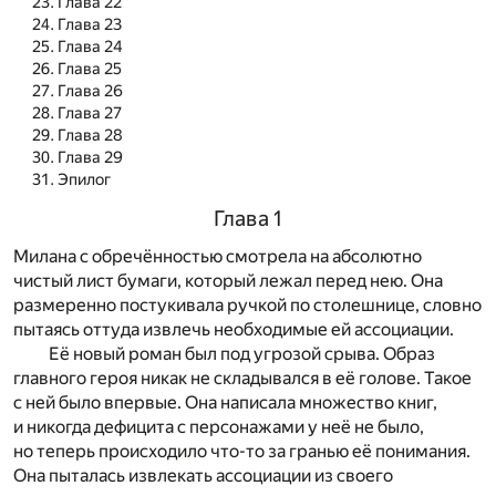
Глава 22
Глава 23
Глава 24
Глава 25
Глава 26
Глава 27
Глава 28
Глава 29
Эпилог
Глава 1
Милана с обречённостью смотрела на абсолютно
чистый лист бумаги, который лежал перед нею. Она
размеренно постукивала ручкой по столешнице, словно
пытаясь оттуда извлечь необходимые ей ассоциации.
Её новый роман был под угрозой срыва. Образ
главного героя никак не складывался в её голове. Такое
с ней было впервые. Она написала множество книг,
и никогда дефицита с персонажами у неё не было,
но теперь происходило что-то за гранью её понимания.
Она пыталась извлекать ассоциации из своего