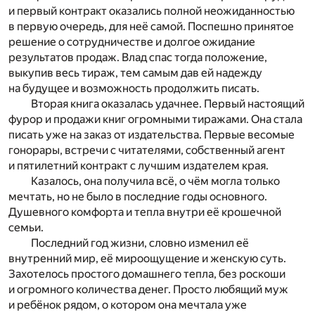
и первый контракт оказались полной неожиданностью
в первую очередь, для неё самой. Поспешно принятое
решение о сотрудничестве и долгое ожидание
результатов продаж. Влад спас тогда положение,
выкупив весь тираж, тем самым дав ей надежду
на будущее и возможность продолжить писать.
Вторая книга оказалась удачнее. Первый настоящий
фурор и продажи книг огромными тиражами. Она стала
писать уже на заказ от издательства. Первые весомые
гонорары, встречи с читателями, собственный агент
и пятилетний контракт с лучшим издателем края.
Казалось, она получила всё, о чём могла только
мечтать, но не было в последние годы основного.
Душевного комфорта и тепла внутри её крошечной
семьи.
Последний год жизни, словно изменил её
внутренний мир, её мироощущение и женскую суть.
Захотелось простого домашнего тепла, без роскоши
и огромного количества денег. Просто любящий муж
и ребёнок рядом, о котором она мечтала уже