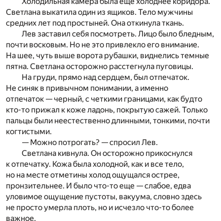
Холодильная камера была еще холоднее коридора.
Светлана выкатила один из ящиков. Тело мужчины
средних лет под простыней. Она откинула ткань.
Лев заставил себя посмотреть. Лицо было бледным,
почти восковым. Но не это привлекло его внимание.
На шее, чуть выше ворота рубашки, виднелись темные
пятна. Светлана осторожно расстегнула пуговицы.
На груди, прямо над сердцем, был отпечаток.
Не синяк в привычном понимании, а именно
отпечаток — черный, с четкими границами, как будто
кто-то прижал к коже ладонь, покрытую сажей. Только
пальцы были неестественно длинными, тонкими, почти
когтистыми.
— Можно потрогать? — спросил Лев.
Светлана кивнула. Он осторожно прикоснулся
к отпечатку. Кожа была холодной, как и все тело,
но на месте отметины холод ощущался острее,
пронзительнее. И было что-то еще — слабое, едва
уловимое ощущение пустоты, вакуума, словно здесь
не просто умерла плоть, но и исчезло что-то более
важное.