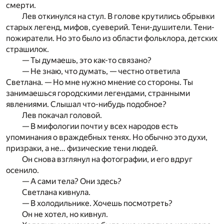
смерти.
Лев откинулся на стул. В голове крутились обрывки
старых легенд, мифов, суеверий. Тени-душители. Тени-
пожиратели. Но это было из области фольклора, детских
страшилок.
— Ты думаешь, это как-то связано?
— Не знаю, что думать, — честно ответила
Светлана. — Но мне нужно мнение со стороны. Ты
занимаешься городскими легендами, странными
явлениями. Слышал что-нибудь подобное?
Лев покачал головой.
— В мифологии почти у всех народов есть
упоминания о враждебных тенях. Но обычно это духи,
призраки, а не… физические тени людей.
Он снова взглянул на фотографии, и его вдруг
осенило.
— А сами тела? Они здесь?
Светлана кивнула.
— В холодильнике. Хочешь посмотреть?
Он не хотел, но кивнул.