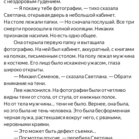
с нездоровым гудением.
— Я покажу тебе фотографии, — тихо сказала
Светлана, открывая дверь в небольшой кабинет.
На столе лежали папки. — Но сначала послушай. Все три
смерти произошли в полной изоляции. Никаких
признаков насилия. Но есть одно общее.
Она открыла первую папку и вытащила
фотографию. На ней был кабинет, аккуратный, с книгами
на полках, письменным столом. На полу лежал мужчина
в костюме. Его лицо было искажено ужасом, глаза
широко открыты.
— Михаил Семенов, — сказала Светлана. — Обрати
внимание на тени.
Лев наклонился. На фотографии были отчетливо
видны тени от стола, от стула, от книжных полок.
Но от тела мужчины… тени не было. Вернее, она была,
но это была не тень человека. Это была бесформенная
черная лужа, растекшаяся вокруг него, с рваными,
неровными краями.
— Это может быть дефект съемки…
— Посмотри другие, — перебила Светлана.