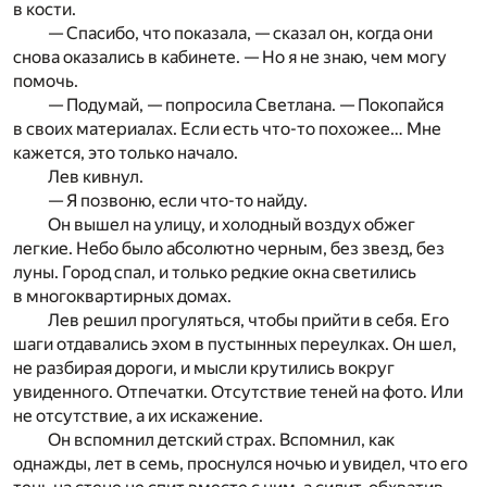
в кости.
— Спасибо, что показала, — сказал он, когда они
снова оказались в кабинете. — Но я не знаю, чем могу
помочь.
— Подумай, — попросила Светлана. — Покопайся
в своих материалах. Если есть что-то похожее… Мне
кажется, это только начало.
Лев кивнул.
— Я позвоню, если что-то найду.
Он вышел на улицу, и холодный воздух обжег
легкие. Небо было абсолютно черным, без звезд, без
луны. Город спал, и только редкие окна светились
в многоквартирных домах.
Лев решил прогуляться, чтобы прийти в себя. Его
шаги отдавались эхом в пустынных переулках. Он шел,
не разбирая дороги, и мысли крутились вокруг
увиденного. Отпечатки. Отсутствие теней на фото. Или
не отсутствие, а их искажение.
Он вспомнил детский страх. Вспомнил, как
однажды, лет в семь, проснулся ночью и увидел, что его