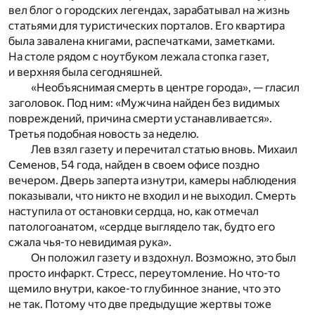
вел блог о городских легендах, зарабатывал на жизнь
статьями для туристических порталов. Его квартира
была завалена книгами, распечатками, заметками.
На столе рядом с ноутбуком лежала стопка газет,
и верхняя была сегодняшней.
«Необъяснимая смерть в центре города», — гласил
заголовок. Под ним: «Мужчина найден без видимых
повреждений, причина смерти устанавливается».
Третья подобная новость за неделю.
Лев взял газету и перечитал статью вновь. Михаил
Семенов, 54 года, найден в своем офисе поздно
вечером. Дверь заперта изнутри, камеры наблюдения
показывали, что никто не входил и не выходил. Смерть
наступила от остановки сердца, но, как отмечал
патологоанатом, «сердце выглядело так, будто его
сжала чья-то невидимая рука».
Он положил газету и вздохнул. Возможно, это был
просто инфаркт. Стресс, переутомление. Но что-то
щемило внутри, какое-то глубинное знание, что это
не так. Потому что две предыдущие жертвы тоже