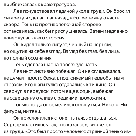
приближалась к краю тротуара.
Лев почувствовал ледяной укол в груди. Он бросил
сигарету и сделал шаг назад, в более темную часть
сквера. Тень на противоположной стороне
остановилась, как бы прислушиваясь. Затем медленно
повернулась в его сторону.
Он видел только силуэт, черный на черном,
но ощутил на себе взгляд. Взгляд без глаз, без лица,
но полный осознания.
Тень сделала шаг на проезжую часть.
Лев инстинктивно побежал. Он не оглядывался,
не думал, просто бежал, подгоняемый первобытным
страхом. Его шаги гулко отдавались в тишине. Он
свернул в переулок, потом еще в один, выбежал
на освещенную улицу с редкими прохожими.
Только тогда он осмелился оглянуться. Никого. Ни
фигуры, ни тени.
Он прислонился к стоне, пытаясь отдышаться.
Сердце колотилось так, что казалось, вырвется
из груди. «Это был просто человек с странной тенью из-