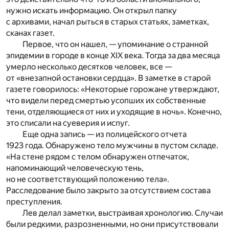
нужно искать информацию. Он открыл папку
с архивами, начал рыться в старых статьях, заметках,
сканах газет.
Первое, что он нашел, — упоминание о странной
эпидемии в городе в конце XIX века. Тогда за два месяца
умерло несколько десятков человек, все —
от «внезапной остановки сердца». В заметке в старой
газете говорилось: «Некоторые горожане утверждают,
что видели перед смертью усопших их собственные
тени, отделяющиеся от них и уходящие в ночь». Конечно,
это списали на суеверия и испуг.
Еще одна запись — из полицейского отчета
1923 года. Обнаружено тело мужчины в пустом складе.
«На стене рядом с телом обнаружен отпечаток,
напоминающий человеческую тень,
но не соответствующий положению тела».
Расследование было закрыто за отсутствием состава
преступления.
Лев делал заметки, выстраивая хронологию. Случаи
были редкими, разрозненными, но они присутствовали