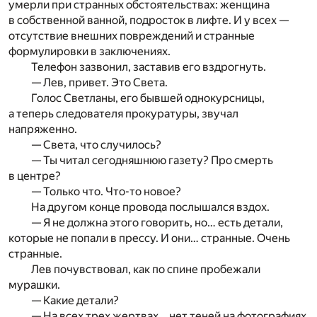
умерли при странных обстоятельствах: женщина
в собственной ванной, подросток в лифте. И у всех —
отсутствие внешних повреждений и странные
формулировки в заключениях.
Телефон зазвонил, заставив его вздрогнуть.
— Лев, привет. Это Света.
Голос Светланы, его бывшей однокурсницы,
а теперь следователя прокуратуры, звучал
напряженно.
— Света, что случилось?
— Ты читал сегодняшнюю газету? Про смерть
в центре?
— Только что. Что-то новое?
На другом конце провода послышался вздох.
— Я не должна этого говорить, но… есть детали,
которые не попали в прессу. И они… странные. Очень
странные.
Лев почувствовал, как по спине пробежали
мурашки.
— Какие детали?
— На всех трех жертвах… нет теней на фотографиях