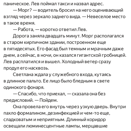
паническое. Лев поймал такси и назвал адрес.
— Морг? — водитель бросил на него оценивающий
взгляд через зеркало заднего вида. — Невеселое место
в такое время.
— Работа, — коротко ответил Лев.
Дорога заняла двадцать минут. Морг располагался
в старом кирпичном здании, построенном еще
в пятидесятых. Его фасад был темным и мрачным даже
днем, а сейчас, в ночи, он казался гигантской гробницей.
Лев расплатился и вышел. Холодный ветер сразу
продул его насквозь.
Светлана ждала у служебного входа, кутаясь
в длинное пальто. Ее лицо было бледным в свете
одинокого фонаря.
— Спасибо, что приехал, — сказала она без
предисловий. — Пойдем.
Она провела его внутрь через узкую дверь. Внутри
пахло формалином, дезинфекцией и чем-то еще,
сладковатым и неприятным. Длинный коридор
освещали люминесцентные лампы, мерцавшие