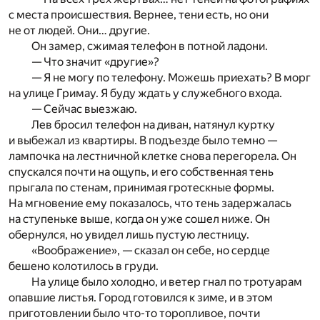
с места происшествия. Вернее, тени есть, но они
не от людей. Они… другие.
Он замер, сжимая телефон в потной ладони.
— Что значит «другие»?
— Я не могу по телефону. Можешь приехать? В морг
на улице Гримау. Я буду ждать у служебного входа.
— Сейчас выезжаю.
Лев бросил телефон на диван, натянул куртку
и выбежал из квартиры. В подъезде было темно —
лампочка на лестничной клетке снова перегорела. Он
спускался почти на ощупь, и его собственная тень
прыгала по стенам, принимая гротескные формы.
На мгновение ему показалось, что тень задержалась
на ступеньке выше, когда он уже сошел ниже. Он
обернулся, но увидел лишь пустую лестницу.
«Воображение», — сказал он себе, но сердце
бешено колотилось в груди.
На улице было холодно, и ветер гнал по тротуарам
опавшие листья. Город готовился к зиме, и в этом
приготовлении было что-то торопливое, почти