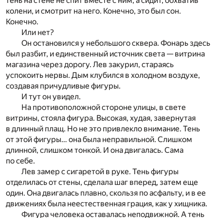
тень на стене не спит вместе с ним, а сидит, обхватив
колени, и смотрит на него. Конечно, это был сон.
Конечно.
Или нет?
Он остановился у небольшого сквера. Фонарь здесь
был разбит, и единственный источник света — витрина
магазина через дорогу. Лев закурил, стараясь
успокоить нервы. Дым клубился в холодном воздухе,
создавая причудливые фигуры.
И тут он увидел.
На противоположной стороне улицы, в свете
витрины, стояла фигура. Высокая, худая, завернутая
в длинный плащ. Но не это привлекло внимание. Тень
от этой фигуры… она была неправильной. Слишком
длинной, слишком тонкой. И она двигалась. Сама
по себе.
Лев замер с сигаретой в руке. Тень фигуры
отделилась от стены, сделала шаг вперед, затем еще
один. Она двигалась плавно, скользя по асфальту, и в ее
движениях была неестественная грация, как у хищника.
Фигура человека оставалась неподвижной. А тень