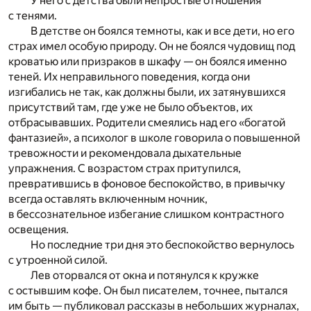
У него с детства были непростые отношения
с тенями.
В детстве он боялся темноты, как и все дети, но его
страх имел особую природу. Он не боялся чудовищ под
кроватью или призраков в шкафу — он боялся именно
теней. Их неправильного поведения, когда они
изгибались не так, как должны были, их затянувшихся
присутствий там, где уже не было объектов, их
отбрасывавших. Родители смеялись над его «богатой
фантазией», а психолог в школе говорила о повышенной
тревожности и рекомендовала дыхательные
упражнения. С возрастом страх притупился,
превратившись в фоновое беспокойство, в привычку
всегда оставлять включенным ночник,
в бессознательное избегание слишком контрастного
освещения.
Но последние три дня это беспокойство вернулось
с утроенной силой.
Лев оторвался от окна и потянулся к кружке
с остывшим кофе. Он был писателем, точнее, пытался
им быть — публиковал рассказы в небольших журналах,