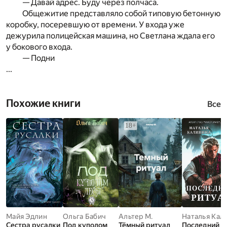
— Давай адрес. Буду через полчаса.
Общежитие представляло собой типовую бетонную
коробку, посеревшую от времени. У входа уже
дежурила полицейская машина, но Светлана ждала его
у бокового входа.
— Подни
...
Похожие книги
Все
Майя Эдлин
Ольга Бабич
Альтер М.
Сестра русалки
Под куполом
Тёмный ритуал
Последний