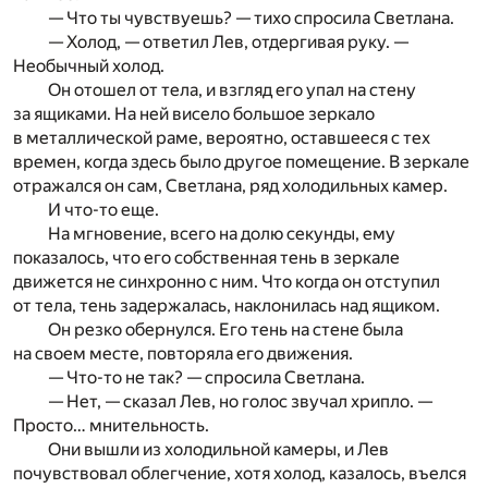
— Что ты чувствуешь? — тихо спросила Светлана.
— Холод, — ответил Лев, отдергивая руку. —
Необычный холод.
Он отошел от тела, и взгляд его упал на стену
за ящиками. На ней висело большое зеркало
в металлической раме, вероятно, оставшееся с тех
времен, когда здесь было другое помещение. В зеркале
отражался он сам, Светлана, ряд холодильных камер.
И что-то еще.
На мгновение, всего на долю секунды, ему
показалось, что его собственная тень в зеркале
движется не синхронно с ним. Что когда он отступил
от тела, тень задержалась, наклонилась над ящиком.
Он резко обернулся. Его тень на стене была
на своем месте, повторяла его движения.
— Что-то не так? — спросила Светлана.
— Нет, — сказал Лев, но голос звучал хрипло. —
Просто… мнительность.
Они вышли из холодильной камеры, и Лев
почувствовал облегчение, хотя холод, казалось, въелся