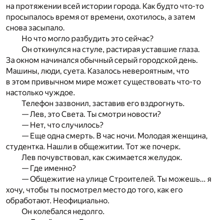
на протяжении всей истории города. Как будто что-то
просыпалось время от времени, охотилось, а затем
снова засыпало.
Но что могло разбудить это сейчас?
Он откинулся на стуле, растирая уставшие глаза.
За окном начинался обычный серый городской день.
Машины, люди, суета. Казалось невероятным, что
в этом привычном мире может существовать что-то
настолько чуждое.
Телефон зазвонил, заставив его вздрогнуть.
— Лев, это Света. Ты смотри новости?
— Нет, что случилось?
— Еще одна смерть. В час ночи. Молодая женщина,
студентка. Нашли в общежитии. Тот же почерк.
Лев почувствовал, как сжимается желудок.
— Где именно?
— Общежитие на улице Строителей. Ты можешь… я
хочу, чтобы ты посмотрел место до того, как его
обработают. Неофициально.
Он колебался недолго.