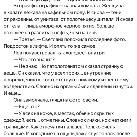
Вторая фотография — ванная комната. Женщина
в халате лежала на кафельном полу. И снова — тени
от раковины, от унитаза, от полотенцесушителя. И снова
от тела — лишь аморфное черное пятно, больше
похожее на разлитую нефть, чем на тень.
— Третья, — Светлана положила последнее фото.
Подросток в лифте. И опять то же самое.
Лев почувствовал, как холодеет внутри.
— Что это значит?
— Не знаю. Но патологоанатом сказал странную
вещь. Он сказал, что у всех троих… внутренние
повреждения не соответствуют никакому известному
воздействию. Словно их органы были сдавлены изнутри.
И еще…
Она замолчала, глядя на фотографии.
— Еще что?
— У всех на коже, в местах, обычно скрытых
одеждой, есть… отметины. Словно синяки, но с четкими
границами. Как отпечатки пальцев. Только очень
большие. И холодные на ощупь даже спустя часы после