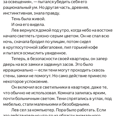
за освещения», — пытался убедить себя его
рациональный ум. Но другая часть, древняя,
инстинктивная, знала правду.
Тень была живой.
И она его видела.
Лев вернулся домой под утро, когда небо на востоке
начало светлеть грязно-серым цветом. Он не спал всю
ночь, сначала бродил по улицам, потом сидел
в круглосуточной забегаловке, пил горький кофе
и пытался осмыслить увиденное.
Теперь, в безопасности своей квартиры, он запер
дверь на все замки и задвинул засов. Это было
иррационально — если тени могут проходить сквозь
стены, замки не помогут. Но само действие принесло
некоторое успокоение.
Он включил все светильники в квартире, даже те,
что обычно не использовал. Комната залилась ярким,
почти больничным светом. Тени спрятались в углах, под
мебелью, стали маленькими и безобидными.
Лев сел за компьютер. Пора было работать. Если
это действительно что-то из области аномального,