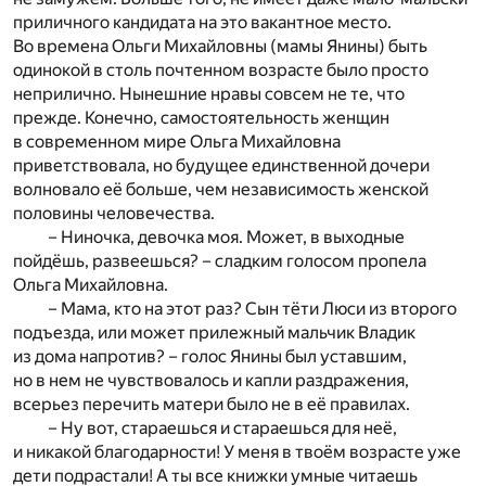
приличного кандидата на это вакантное место.
Во времена Ольги Михайловны (мамы Янины) быть
одинокой в столь почтенном возрасте было просто
неприлично. Нынешние нравы совсем не те, что
прежде. Конечно, самостоятельность женщин
в современном мире Ольга Михайловна
приветствовала, но будущее единственной дочери
волновало её больше, чем независимость женской
половины человечества.
– Ниночка, девочка моя. Может, в выходные
пойдёшь, развеешься? – сладким голосом пропела
Ольга Михайловна.
– Мама, кто на этот раз? Сын тёти Люси из второго
подъезда, или может прилежный мальчик Владик
из дома напротив? – голос Янины был уставшим,
но в нем не чувствовалось и капли раздражения,
всерьез перечить матери было не в её правилах.
– Ну вот, стараешься и стараешься для неё,
и никакой благодарности! У меня в твоём возрасте уже
дети подрастали! А ты все книжки умные читаешь