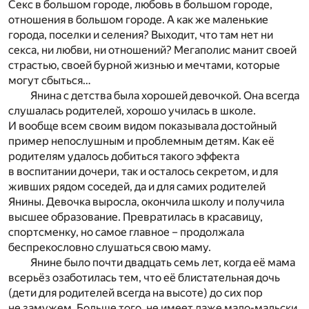
Секс в большом городе, любовь в большом городе,
отношения в большом городе. А как же маленькие
города, поселки и селения? Выходит, что там нет ни
секса, ни любви, ни отношений? Мегаполис манит своей
страстью, своей бурной жизнью и мечтами, которые
могут сбыться…
Янина с детства была хорошей девочкой. Она всегда
слушалась родителей, хорошо училась в школе.
И вообще всем своим видом показывала достойный
пример непослушным и проблемным детям. Как её
родителям удалось добиться такого эффекта
в воспитании дочери, так и осталось секретом, и для
живших рядом соседей, да и для самих родителей
Янины. Девочка выросла, окончила школу и получила
высшее образование. Превратилась в красавицу,
спортсменку, но самое главное – продолжала
беспрекословно слушаться свою маму.
Янине было почти двадцать семь лет, когда её мама
всерьёз озаботилась тем, что её блистательная дочь
(дети для родителей всегда на высоте) до сих пор
не замужем. Больше того, не имеет даже мало-мальски