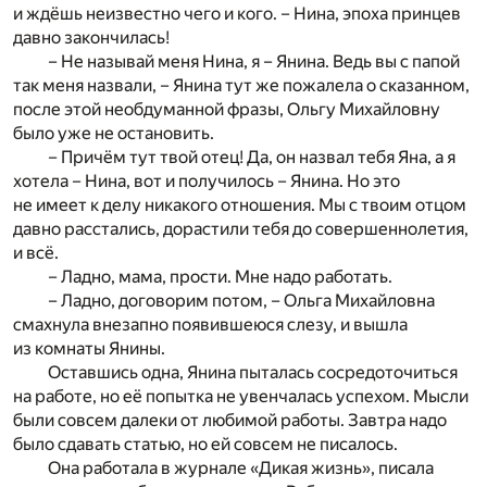
и ждёшь неизвестно чего и кого. – Нина, эпоха принцев
давно закончилась!
– Не называй меня Нина, я – Янина. Ведь вы с папой
так меня назвали, – Янина тут же пожалела о сказанном,
после этой необдуманной фразы, Ольгу Михайловну
было уже не остановить.
– Причём тут твой отец! Да, он назвал тебя Яна, а я
хотела – Нина, вот и получилось – Янина. Но это
не имеет к делу никакого отношения. Мы с твоим отцом
давно расстались, дорастили тебя до совершеннолетия,
и всё.
– Ладно, мама, прости. Мне надо работать.
– Ладно, договорим потом, – Ольга Михайловна
смахнула внезапно появившеюся слезу, и вышла
из комнаты Янины.
Оставшись одна, Янина пыталась сосредоточиться
на работе, но её попытка не увенчалась успехом. Мысли
были совсем далеки от любимой работы. Завтра надо
было сдавать статью, но ей совсем не писалось.
Она работала в журнале «Дикая жизнь», писала