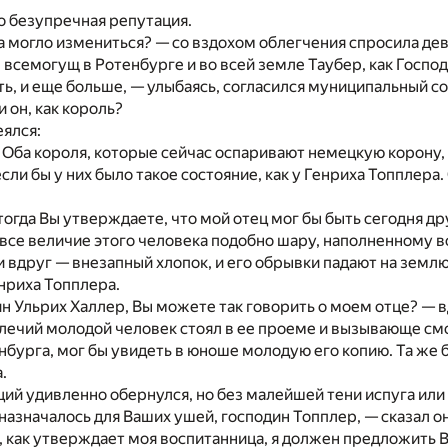
го безупречная репутация.
а могло измениться? — со вздохом облегчения спросила дев
е всемогущ в Ротенбурге и во всей земле Таубер, как Госпо
ь, и еще больше, — улыбаясь, согласился муниципальный со
и он, как король?
ялся:
 Оба короля, которые сейчас оспаривают немецкую корону, 
если бы у них было такое состояние, как у Генриха Топплера
огда Вы утверждаете, что мой отец мог бы быть сегодня д
все величие этого человека подобно шару, наполненному во
и вдруг — внезапный хлопок, и его обрывки падают на земл
нриха Топплера.
ин Ульрих Халлер, Вы можете так говорить о моем отце? — в
ечий молодой человек стоял в ее проеме и вызывающе смот
бургa, мог бы увидеть в юноше молодую его копию. Та же б
.
ий удивленно обернулся, но без малейшей тени испуга или
назначалось для Ваших ушей, господин Топплер, — сказал он
, как утверждает моя воспитанница, я должен предложить В