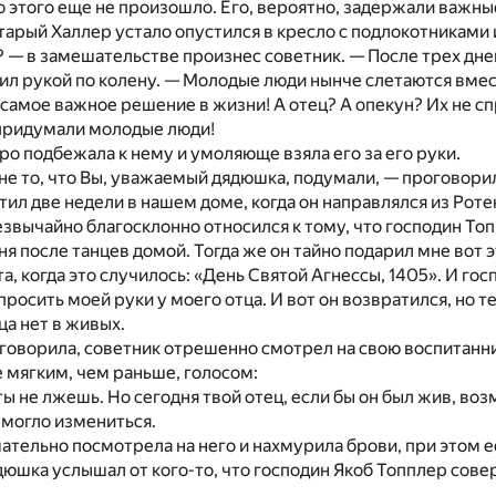
о этогo еще не произошло. Его, вероятно, задержали важны
старый Халлер устало опустился в кресло с подлокотниками
 — в замешательстве произнес советник. — После трех дне
ил рукой по колену. — Молодые люди нынче слетаются вместе
е самое важное решение в жизни! А отец? А опекун? Их не с
 придумали молодые люди!
о подбежала к нему и умоляюще взяла его за его руки.
не то, что Вы, уважаемый дядюшка, подумали, — проговорил
ил две недели в нашем доме, когда он направлялся из Ротен
езвычайно благосклонно относился к тому, что господин То
я после танцев домой. Тогда же он тайно подарил мне вот 
а, когда это случилось: «День Святой Агнессы, 1405». И гос
 просить моей руки у моего отца. И вот он возвратился, но т
ца нет в живых.
говорила, советник отрешенно смотрел на свою воспитанницу
 мягким, чем раньше, голосом:
 ты не лжешь. Но сегодня твой отец, если бы он был жив, во
 могло измениться.
тельно посмотрела на него и нахмурила брови, при этом е
юшка услышал от кого-то, что господин Якоб Топплер сове