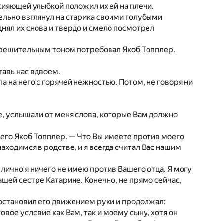
 сияющей улыбкой положил их ей на плечи.
ельно взглянул на старика своими голубыми
днял их снова и твердо и смело посмотрел
— решительным тоном потребовал Якоб Топплер.
тавь нас вдвоем.
 на него с горячей нежностью. Потом, не говоря ни
е, услышали от меня слова, которые Вам должно
 его Якоб Топплер. — Что Вы имеете против моего
аходимся в родстве, и я всегда считал Вас нашим
лично я ничего не имею против Вашего отца. Я могу
ашей сестре Катарине. Конечно, не прямо сейчас,
 остановил его движением руки и продолжал:
овое условие как Вам, так и моему сыну, хотя он