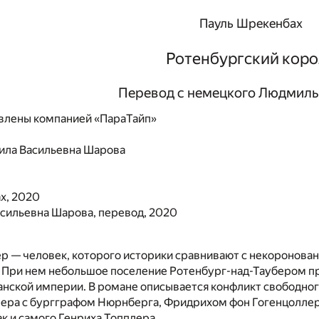
Пауль Шрекенбаx
Ротенбургский коро
Перевод с немецкого Людмил
влены компанией «ПараТайп»
ла Васильевна Шарова
x, 2020
сильевна Шарова, перевод, 2020
р — человек, которого историки сравнивают с некоронова
При нем небольшое поселение Ротенбург-над-Таубером пре
нской империи. В романе описывается конфликт свободног
ера с бургграфом Нюрнберга, Фридрихом фон Гогенцоллерн
ак и самого Генриха Топплера.