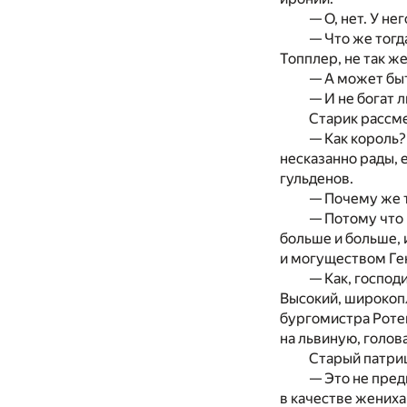
— О, нет. У не
— Что же тогд
Топплер, не так ж
— А может быт
— И не богат л
Старик рассме
— Как король?
несказанно рады, 
гульденов.
— Почему же т
— Потому что 
больше и больше, 
и могуществом Ге
— Как, господ
Высокий, широкопл
бургомистра Ротен
на львиную, голова
Старый патриц
— Это не пред
в качестве жениха