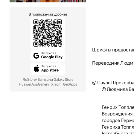
В приложении удобнее
Шрифты предоста
Переводчик
Людми
RuStore
·
Samsung Galaxy Store
© Пауль Шрекенба
Huawei AppGallery
·
Xiaomi GetApps
© Людмила Ва
Генрих Топпле
Возрождения. 
городов Герма
Генриха Топпл
Ротенбурга, т