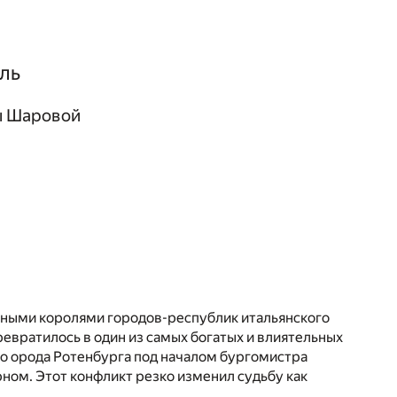
ль
ы Шаровой
нными королями городов-республик итальянского
вратилось в один из самых богатых и влиятельных
о орода Ротенбурга под началом бургомистра
ом. Этот конфликт резко изменил судьбу как