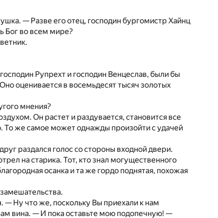
ушка. — Разве его отец, господин бургомистр Хайнц
дь Бог во всем мире?
ветник.
господин Рупрехт и господин Венцеслав, были бы
. Оно оценивается в восемьдесят тысяч золотых
ругого мнения?
здухом. Он растет и раздувается, становится все
ю. То же самое может однажды произойти с удачей
друг раздался голос со стороны входной двери.
рел на старика. Тот, кто знал могущественного
лагородная осанка и та же гордо поднятая, похожая
 замешательства.
. — Ну что же, поскольку Вы приехали к нам
ам вина. — И пока оставьте мою подопечную! —