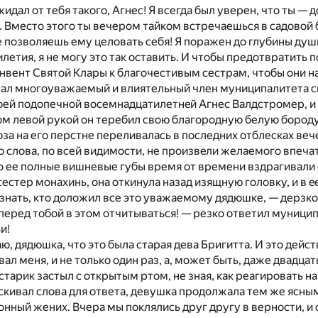
жидал от тебя такого, Агнес! Я всегда был уверен, что ты —
. Вместо этого ты вечером тайком встречаешься в садовой
 позволяешь ему целовать себя! Я поражен до глубины душ
илетия, я не могу это так оставить. И чтобы предотвратить
онвент Святой Клары к благочестивым сестрам, чтобы они 
вал многоуважаемый и влиятельный член муниципалитета с
оей подопечной восемнадцатилетнeй Агнес Валдстромер, и 
ом левой рукой он теребил свою благородную белую бороду
за на его перстне переливалась в последних отблесках вече
 слова, по всей видимости, не произвeли желаемого впечат
 ее полные вишневые губы время от времени вздрагивали о
сестер монахинь, она откинула назад изящную головку, и в e
 знать, кто доложил все это уважаемому дядюшке, — дерзко
 перед тобой в этом отчитываться! — резко ответил муници
и!
наю, дядюшка, что это была старая дева Бригитта. И это дейс
вал меня, и не только один раз, а, может быть, даже двадцат
старик застыл с открытым ртом, не зная, как реагировать н
кивал слова для ответа, девушка продолжала тем же ясны
онный жених. Вчера мы поклялись друг другу в верности, и 