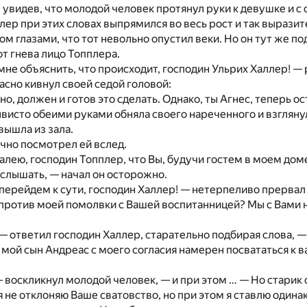
, увидев, что молодой человек протянул руки к девушке и с
ер при этих словах выпрямился во весь рост и так выразит
ом глазами, что тот невольно опустил веки. Но он тут же по
т гнева лицо Топплера.
не объяснить, что происходит, господин Ульрих Халлер! 
асно кивнул своей седой головой:
о, должен и готов это сделать. Однако, ты Агнес, теперь ос
исто обеими руками обняла своего нареченного и взглянула
вышла из зала.
чно посмотрел ей вслед.
алею, господин Топплер, что Вы, будучи гостем в моем дом
 слышать, — начал он осторожно.
 перейдем к сути, господин Халлер! — нетерпеливо прервал
 против моей помолвки с Вашей воспитанницей? Мы с Вами н
— ответил господин Халлер, старательно подбирая слова, — 
 мой сын Андреас с моего согласия намерен посвататься к в
воскликнул молодой человек, — и при этом … — Но старик
я не отклоняю Ваше сватовство, но при этом я ставлю одинак