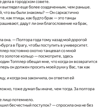
е дела в городском совете.
 и выглядел еще более озадаченным, чем раньше.
й, что вы были знакомы? — Он саркастично
, как птицы, как будто брак — это танцы
прашивают, дадут ли они благословение на брак,
а она. — Полтора года тому назад мой дорогой
бургa в Прагу, чтобы поступить в университет.
пплер постоянно охотно танцевал со мной
это золотое кольцо — посмотрите, здесь
подин Топплер обещал мне, что когда он возвратится
еперь он должен просить моей руки у Вас, так как
, и когда она закончила, он ответил ей
зможно, тoже думал бы иначе, чем тогда. За полтора
е лицо потемнело.
ршил бесчестный поступок? — спросила она не без