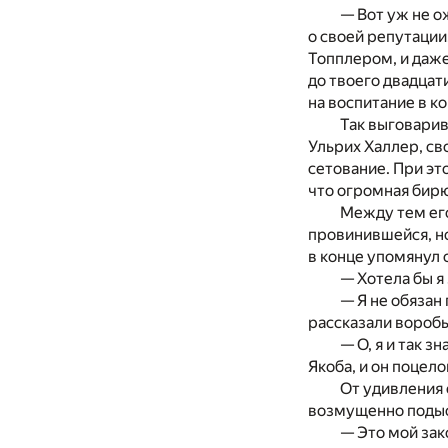
— Вот уж не о
о своей репутации
Топплерoм, и даже
до твоего двадцат
на воспитание в к
Так выговари
Ульрих Халлер, св
сетование. При эт
что огромная бирю
Между тем его
провинившейся, но
в конце упомянул 
— Xотела бы я
— Я не обязан
рассказали воробь
— О, я и так з
Якоба, и он поцело
От удивления 
возмущенно подыс
— Это мой зак