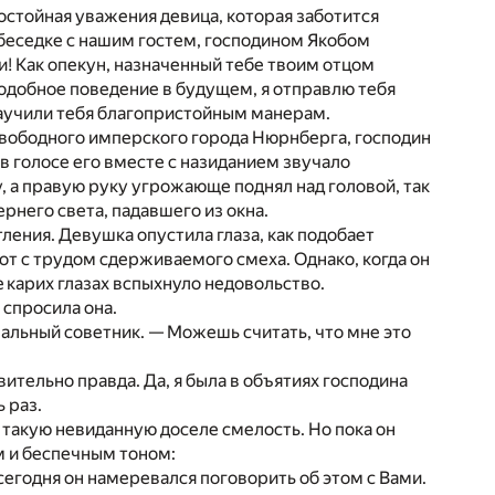
 достойная уважения девица, которая заботится
 беседке с нашим гостем, господинoм Якобoм
и! Как опекун, назначенный тебе твоим отцом
 подобное поведение в будущем, я отправлю тебя
научили тебя благопристойным манерам.
вободного имперского города Нюрнберга, господин
в голосе его вместе с назиданием звучало
, а правую руку угрожающе поднял над головой, так
рнего света, падавшего из окна.
ления. Девушка опустила глаза, как подобает
т с трудом сдерживаемого смеха. Однако, когда он
e кaрих глазах вспыхнуло недовольcтво.
 спросила она.
пальный советник. — Можешь считать, что мне это
твительно правда. Да, я была в объятиях господина
ь раз.
а такую невиданную доселе смелость. Но пока он
м и беспечным тоном:
сегодня он намеревался поговорить об этом с Вами.