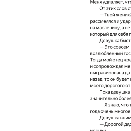
Меня удивляет, чт
От этих слов 
— Твой жених?
рассмеялся и удар
на масленицу, а н
который для себя
Девушка быстр
— Это совсем 
возлюбленный гост
Тогда мой отец чр
и сопровождал мен
выгравирована дат
назад, то он будет
моего дорогого от
Пока девушка 
значительно более
— Я знаю, что
года очень многое
Девушка внима
— Дорогой дяд
иронии.