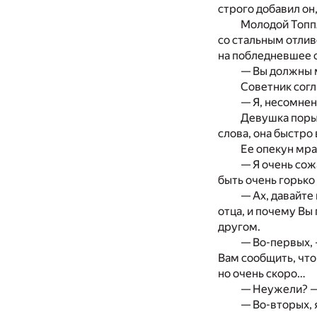
строго добавил он
Молодой Топпл
со стальным отлив
на побледневшее о
— Вы должны м
Советник согл
— Я, несомненн
Девушка порыв
слова, она быстро 
Ее опекун мра
— Я очень сож
быть очень горько
— Ах, давайте
отца, и почему Вы
другом.
— Во-первых, 
Вам сообщить, что
но очень скоро…
— Неужели? — 
— Во-вторых, 