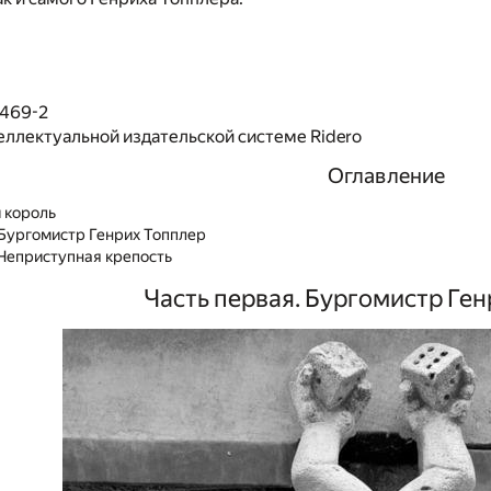
2469-2
еллектуальной издательской системе Ridero
Оглавление
 король
 Бургомистр Генрих Топплер
 Неприступная крепость
Часть первая. Бургомистр Ге