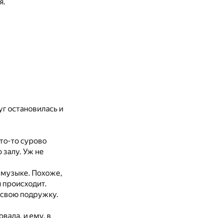
я.
руг остановилась и
то-то сурово
 залу. Уж не
т музыке. Похоже,
й происходит.
а свою подружку.
вала, и ему, в