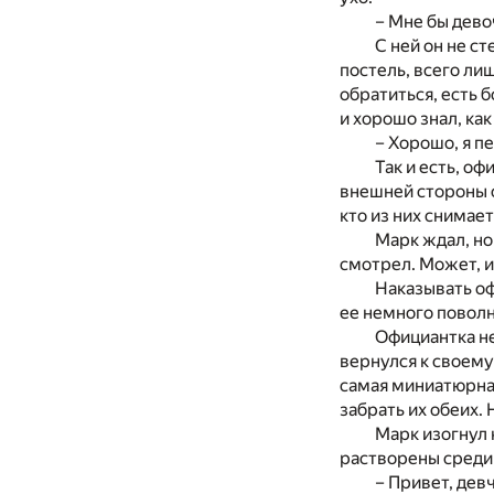
– Мне бы девоч
С ней он не ст
постель, всего ли
обратиться, есть 
и хорошо знал, как
– Хорошо, я п
Так и есть, оф
внешней стороны с
кто из них снимаетс
Марк ждал, но 
смотрел. Может, и 
Наказывать оф
ее немного поволн
Официантка не
вернулся к своему
самая миниатюрна
забрать их обеих.
Марк изогнул 
растворены среди п
– Привет, дев