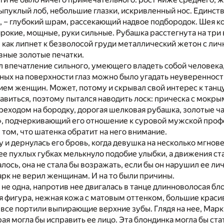
ыпуклый лоб, небольшие глазки, искривленный нос. Единств
, – глубокий шрам, рассекающий надвое подбородок. Шея ко
рокие, мощные, руки сильные. Рубашка расстегнута на три
 как липнет к безволосой груди металлический жетон с ли
вные золотые печатки.
 впечатление сильного, умеющего владеть собой человека, 
ых на поверхности глаз можно было угадать неуверенность
ием женщин. Может, потому и скрывал свой интерес к тан
авиться, поэтому пытался наводить лоск: прическа с мокр
реходом на бородку, дорогая шелковая рубашка, золотые ча
, подчеркивающий его отношение к суровой мужской профе
 том, что шатенка обратит на него внимание.
 и дернулась его бровь, когда девушка на несколько мгнове
 ее пухлых губках мелькнуло подобие улыбки, а движения ст
лось, она не стала бы возражать, если бы он нарушил ее л
арк не верил женщинам. И на то были причины.
не одна, напротив нее двигалась в танце длинноволосая бл
 фигура, нежная кожа с матовым оттенком, большие красив
 все портили выпирающие верхние зубы. Глядя на нее, Мар
рая могла бы исправить ее лицо. Эта блондинка могла бы ст