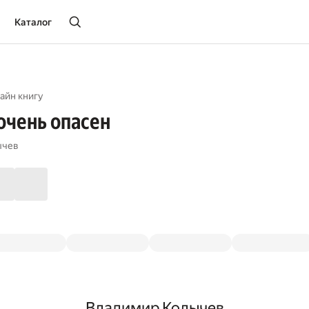
Каталог
айн книгу
очень опасен
ычев
Владимир Колычев