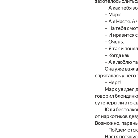
захотелось слитьс
– А как тебя з
– Марк.
– А я Настя. А
– На тебя смо
– И нравится 
– Очень.
– Я так и поня
– Когда как.
– А я люблю т
Она уже взяла 
спряталась у него 
– Черт!
Марк увидел д
говорил блондинке
сутенеры ли это 
Юля бестолков
от наркотиков дев
Возможно, парень 
– Пойдем отсю
Настя потянула