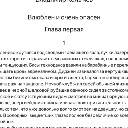
Влюблен и очень опасен
Глава первая
1
ениво крутился под сводами гремящего зала, пучки лазер
всех сторон и, отражаясь в мозаичных стекляшках, солнечн
ы танцующих. Басы техноданса давили на барабанные перепо
сыщать кровь адреналином. Диджей извивался за вертушка
истом бикини высекала искры из шеста, бармен жонглиров
и в раж на танцполе. Ночной клуб жил своей обычной жизн
ек в черной шелковой рубашке одиноко сидел за столиком
дское и с отсутствующим видом смотрел на миниатюрную ш
юще, энергией движения усиливая свою притягательность.
лько тем, что уже довольно долго смотрел на девушку, но с
. В холодных, выцветших глазах полное безразличие ко все
ойное.
ти не было ничего примечательного: рост ниже среднего, 