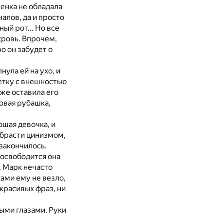
тенка не обладала
алов, да и просто
чный рот… Но все
кровь. Впрочем,
о он забудет о
нула ей на ухо, и
етку с внешностью
оже оставила его
овая рубашка,
шая девочка, и
 обрасти цинизмом,
 закончилось.
 освободится она
. Марк нечасто
ками ему не везло,
красивых фраз, ни
ными глазами. Руки