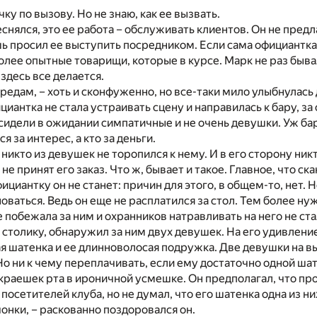
ку по вызову. Но не знаю, как ее вызвать.
еснялся, это ее работа – обслуживать клиентов. Он не предл
шь просил ее выступить посредником. Если сама официантка 
более опытные товарищи, которые в курсе. Марк не раз быва
 здесь все делается.
ередам, – хоть и сконфуженно, но все-таки мило улыбнулась
ициантка не стала устраивать сцену и направилась к бару, за
идели в ожидании симпатичные и не очень девушки. Уж бар
я за интерес, а кто за деньги.
никто из девушек не торопился к нему. И в его сторону никт
не принят его заказ. Что ж, бывает и такое. Главное, что ска
ициантку он не станет: причин для этого, в общем-то, нет. 
оваться. Ведь он еще не расплатился за стол. Тем более ну
 побежала за ним и охранников натравливать на него не стал
 столику, обнаружил за ним двух девушек. На его удивление
я шатенка и ее длинноволосая подружка. Две девушки на в
 Но ни к чему переплачивать, если ему достаточно одной ша
краешек рта в ироничной усмешке. Он предполагал, что пр
осетителей клуба, но не думал, что его шатенка одна из ни
чонки, – раскованно поздоровался он.