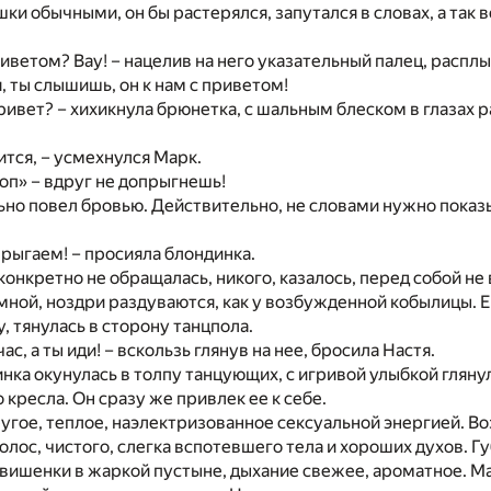
ки обычными, он бы растерялся, запутался в словах, а так в
приветом? Вау! – нацелив на него указательный палец, распл
, ты слышишь, он к нам с приветом!
ривет? – хихикнула брюнетка, с шальным блеском в глазах 
ится, – усмехнулся Марк.
гоп» – вдруг не допрыгнешь!
но повел бровью. Действительно, не словами нужно показы
прыгаем! – просияла блондинка.
 конкретно не обращалась, никого, казалось, перед собой не
мной, ноздри раздуваются, как у возбужденной кобылицы. Ее
, тянулась в сторону танцпола.
ас, а ты иди! – вскользь глянув на нее, бросила Настя.
инка окунулась в толпу танцующих, с игривой улыбкой глянул
 кресла. Он сразу же привлек ее к себе.
ругое, теплое, наэлектризованное сексуальной энергией. 
олос, чистого, слегка вспотевшего тела и хороших духов. Гу
вишенки в жаркой пустыне, дыхание свежее, ароматное. М