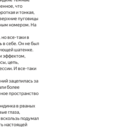
енное, что
роткая и тонкая,
 верхние пуговицы
чным номером. На
но все-таки в
 в себе. Он не был
цующей шатенке.
ым эффектом,
сы, цепь,
ссии. И все-таки
ний зацепилась за
али более
ичное пространство
ондинка в рваных
ые глаза,
к вскользь подумал
ать настоящей