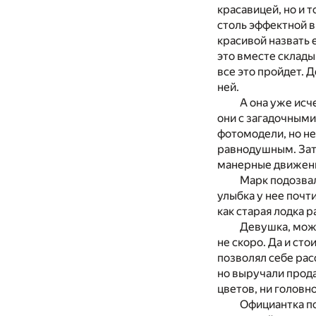
красавицей, но и 
столь эффектной в
красивой назвать 
это вместе склады
все это пройдет. 
ней.
А она уже исч
они с загадочными
фотомодели, но не
равнодушным. Зато
манерные движения
Марк подозвал
улыбка у нее почт
как старая лодка р
Девушка, може
не скоро. Да и ст
позволял себе рас
но выручали прода
цветов, ни головно
Официантка по