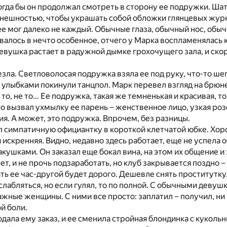
тогда бы он продолжал смотреть в сторону ее подружки. Ша
нешностью, чтобы украшать собой обложки глянцевых журн
ее мог далеко не каждый. Обычные глаза, обычный нос, обы
валось в нечто особенное, отчего у Марка воспламенялась 
Девушка растает в радужной дымке грохочущего зала, и скор
езла. Светловолосая подружка взяла ее под руку, что-то шеп
 улыбками покинули танцпол. Марк перевел взгляд на брюн
 то, не то… Ее подружка, такая же темненькая и красивая, т
 вызвал ухмылку ее парень – женственное лицо, узкая роз
. А может, это подружка. Впрочем, без разницы.
 симпатичную официантку в короткой клетчатой юбке. Хоро
и искренняя. Видно, недавно здесь работает, еще не успела
акушками. Он заказал еще бокал вина, на этом их общение и
т, и не прочь подзаработать, но клуб закрывается поздно –
оить ее час-другой будет дорого. Дешевле снять проститутку
слабляться, но если гулял, то по полной. С обычными девуш
жные женщины. С ними все просто: заплатил – получил, ни 
й боли.
дала ему заказ, и ее сменила стройная блондинка с куколь