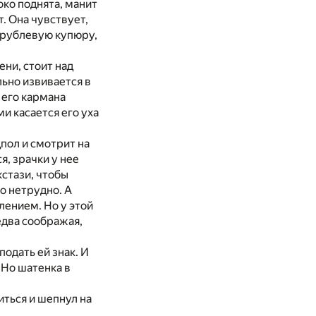
око поднята, манит
. Она чувствует,
отрублевую купюру,
ни, стоит над
льно извивается в
з его кармана
и касается его уха
пол и смотрит на
я, зрачки у нее
кстази, чтобы
го нетрудно. А
лением. Но у этой
едва соображая,
подать ей знак. И
 Но шатенка в
иться и шепнул на