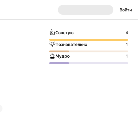
Войти
👍
Советую
4
💡
Познавательно
1
🔮
Мудро
1