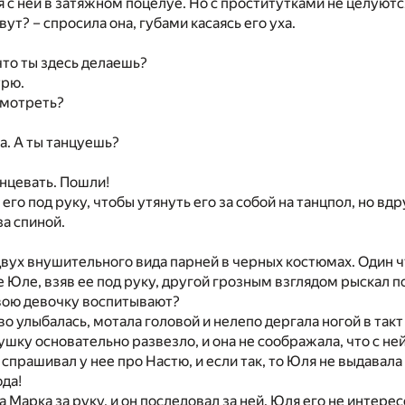
я с ней в затяжном поцелуе. Но с проститутками не целуютс
овут? – спросила она, губами касаясь его уха.
 что ты здесь делаешь?
трю.
смотреть?
ла. А ты танцуешь?
анцевать. Пошли!
его под руку, чтобы утянуть его за собой на танцпол, но вд
за спиной.
вух внушительного вида парней в черных костюмах. Один ч
 Юле, взяв ее под руку, другой грозным взглядом рыскал по
свою девочку воспитывают?
о улыбалась, мотала головой и нелепо дергала ногой в так
ушку основательно развезло, и она не соображала, что с не
спрашивал у нее про Настю, и если так, то Юля не выдавал
да!
 Марка за руку, и он последовал за ней. Юля его не интересо