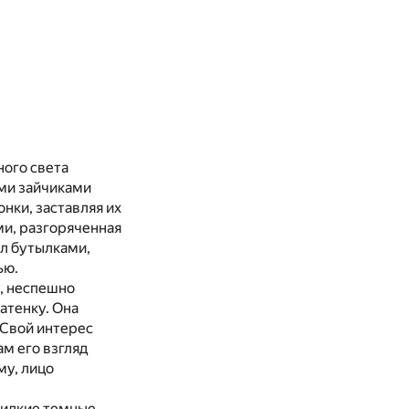
ного света
ыми зайчиками
нки, заставляя их
ми, разгоряченная
ал бутылками,
ью.
, неспешно
атенку. Она
 Свой интерес
ам его взгляд
му, лицо
жидкие темные