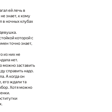
агал ей лечь в
не знает, к кому
л в ночных клубах
 девушка.
 стойкой которой с
мен точно знает,
о из них не
ндала нет.
Но можно заставить
жду справить надо.
а. А когда он
, его ждали та
ыбор. Хотя можно
тенки.
оститутки
х.