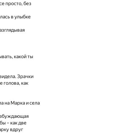
се просто, без
ылась в улыбке
разглядывая
вать, какой ты
 видела. Зрачки
 голова, как
а на Марка и села
Возбуждающая
бы – как две
арку вдруг