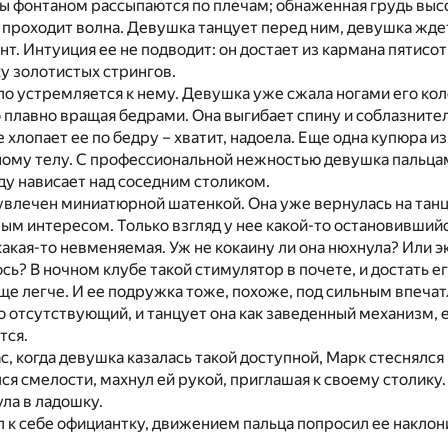
сы фонтаном рассыпаются по плечам; обнаженная грудь выс
лу проходит волна. Девушка танцует перед ним, девушка ждет
ент. Интуиция ее не подводит: он достает из кармана пятис
ку золотистых стрингов.
о устремляется к нему. Девушка уже сжала ногами его коле
о плавно вращая бедрами. Она выгибает спину и соблазните
 хлопает ее по бедру – хватит, надоела. Еще одна купюра и
ому телу. С профессиональной нежностью девушка пальцам
ду нависает над соседним столиком.
увлечен миниатюрной шатенкой. Она уже вернулась на танц
ым интересом. Только взгляд у нее какой-то остановившийс
какая-то невменяемая. Уж не кокаину ли она нюхнула? Или э
сь? В ночном клубе такой стимулятор в почете, и достать е
еще легче. И ее подружка тоже, похоже, под сильным впечат
 отсутствующий, и танцует она как заведенный механизм, 
тся.
с, когда девушка казалась такой доступной, Марк стеснялся 
лся смелости, махнул ей рукой, приглашая к своему столику.
ла в ладошку.
 к себе официантку, движением пальца попросил ее наклон