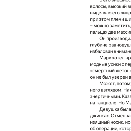
волосы, высокий в
выделяло его лицо
при этом плечи ши
– можно заметить,
пальцах две масси
Он производил
глубине равнодушн
избалован вниман
Марк хотел нр
модные усики с пе
«смертный жетон»
он не был уверен в
Может, потому
него взглядом. На
энергичными. Каза
на танцполе. Но М
Девушка была 
джинсах. Отменная
изящный носик, но
об операции, кото