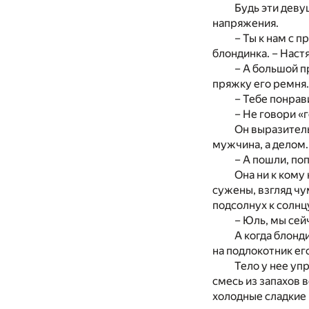
Будь эти девуш
напряжения.
– Ты к нам с 
блондинка. – Настя
– А большой п
пряжку его ремня.
– Тебе понрав
– Не говори «
Он выразитель
мужчина, а делом.
– А пошли, по
Она ни к кому
сужены, взгляд чу
подсолнух к солнцу
– Юль, мы сейч
А когда блонд
на подлокотник его
Тело у нее уп
смесь из запахов в
холодные сладкие 