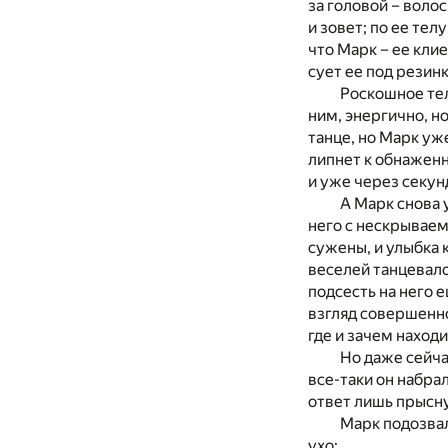
за головой – воло
и зовет; по ее те
что Марк – ее кли
сует ее под резин
Роскошное тел
ним, энергично, н
танце, но Марк уже
липнет к обнаженн
и уже через секун
А Марк снова 
него с нескрываем
сужены, и улыбка 
веселей танцевало
подсесть на него 
взгляд совершенно
где и зачем находи
Но даже сейча
все-таки он набра
ответ лишь прысну
Марк подозвал
ухо: