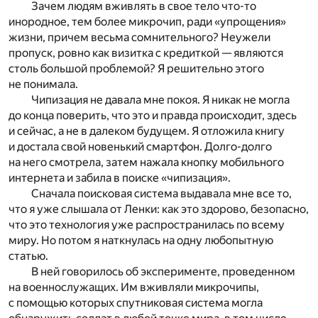
Зачем людям вживлять в свое тело что-то
инородное, тем более микрочип, ради «упрощения»
жизни, причем весьма сомнительного? Неужели
пропуск, ровно как визитка с кредиткой — являются
столь большой проблемой? Я решительно этого
не понимала.
Чипизация не давала мне покоя. Я никак не могла
до конца поверить, что это и правда происходит, здесь
и сейчас, а не в далеком будущем. Я отложила книгу
и достала свой новенький смартфон. Долго-долго
на него смотрела, затем нажала кнопку мобильного
интернета и забила в поиске «чипизация».
Сначала поисковая система выдавала мне все то,
что я уже слышала от Ленки: как это здорово, безопасно,
что это технология уже распространилась по всему
миру. Но потом я наткнулась на одну любопытную
статью.
В ней говорилось об эксперименте, проведенном
на военнослужащих. Им вживляли микрочипы,
с помощью которых спутниковая система могла