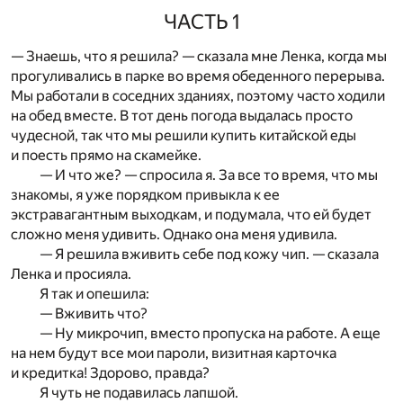
ЧАСТЬ 1
— Знаешь, что я решила? — сказала мне Ленка, когда мы
прогуливались в парке во время обеденного перерыва.
Мы работали в соседних зданиях, поэтому часто ходили
на обед вместе. В тот день погода выдалась просто
чудесной, так что мы решили купить китайской еды
и поесть прямо на скамейке.
— И что же? — спросила я. За все то время, что мы
знакомы, я уже порядком привыкла к ее
экстравагантным выходкам, и подумала, что ей будет
сложно меня удивить. Однако она меня удивила.
— Я решила вживить себе под кожу чип. — сказала
Ленка и просияла.
Я так и опешила:
— Вживить что?
— Ну микрочип, вместо пропуска на работе. А еще
на нем будут все мои пароли, визитная карточка
и кредитка! Здорово, правда?
Я чуть не подавилась лапшой.