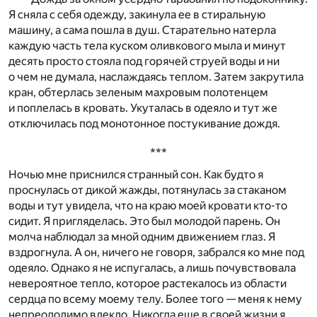
Я сняла с себя одежду, закинула ее в стиральную
машину, а сама пошла в душ. Старательно натерла
каждую часть тела куском оливкового мыла и минут
десять просто стояла под горячей струей воды и ни
о чем не думала, наслаждаясь теплом. Затем закрутила
кран, обтерлась зеленым махровым полотенцем
и поплелась в кровать. Укуталась в одеяло и тут же
отключилась под монотонное постукивание дождя.
***
Ночью мне приснился странный сон. Как будто я
проснулась от дикой жажды, потянулась за стаканом
воды и тут увидела, что на краю моей кровати кто-то
сидит. Я пригляделась. Это был молодой парень. Он
молча наблюдал за мной одним движением глаз. Я
вздрогнула. А он, ничего не говоря, забрался ко мне под
одеяло. Однако я не испугалась, а лишь почувствовала
невероятное тепло, которое растекалось из области
сердца по всему моему телу. Более того — меня к нему
непреодолимо влекло. Никогда еще в своей жизни я