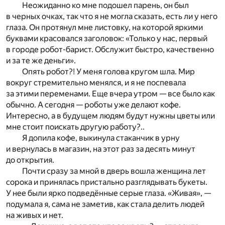
Неожиданно ко мне подошел парень, он был
в черных очках, так что я не могла сказать, есть ли у него
глаза. Он протянул мне листовку, на которой яркими
буквами красовался заголовок: «Только у нас, первый
в городе робот-барист. Обслужит быстро, качественно
и за те же деньги».
Опять робот?! У меня голова кругом шла. Мир
вокруг стремительно менялся, и я не поспевала
за этими переменами. Еще вчера утром — все было как
обычно. А сегодня — роботы уже делают кофе.
Интересно, а в будущем людям будут нужны цветы или
мне стоит поискать другую работу?..
Я допила кофе, выкинула стаканчик в урну
и вернулась в магазин, на этот раз за десять минут
до открытия.
Почти сразу за мной в дверь вошла женщина лет
сорока и принялась пристально разглядывать букеты.
У нее были ярко подведённые серые глаза. «Живая», —
подумала я, сама не заметив, как стала делить людей
на живых и нет.