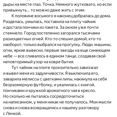
дыры на месте глаз. Точка. Немного жутковато, но если
привыкнуть… то можно даже жить с этим.
К половине восьмого я наконец добралась до дома.
Разделась, умылась, поставила на плиту чайник
и достала пончики из пакета. За окном уже почти
стемнело. Город постепенно загорался тысячами
разноцветных огней. Кто-то спешил домой, кто-то
наоборот, только выбрался на прогулку. Люди, машины,
огни, яркие вывески, первые звезды на еще синеющем
небе — все сливалось в едином танце, создавая свой
неповторимый узор на ковре бытия.
Тут чайник на плите пронзительно завизжал
и вывел меня из задумчивости. Я выключила его,
заварила мелиссы с цветками липы, накинула на себя
безразмерную футболку, и увалилась с книгой,
пончиками и кружкой ароматного чая в кресло.
Но сколько не пыталась сосредоточиться
на написанном, у меня никак не получалось. Мои мысли
снова и снова возвращались к нашему разговору
с Ленкой.