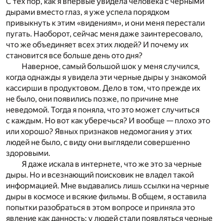
С тех пор, как я впервые увидела человека с черными
дырами вместо глаз, я уже успела порядком
привыкнуть к этим «видениям», и они меня перестали
пугать. Наоборот, сейчас меня даже заинтересовало,
что же объединяет всех этих людей? И почему их
становится все больше день ото дня?
Наверное, самый большой шок у меня случился,
когда однажды я увидела эти черные дыры у знакомой
кассирши в продуктовом. Дело в том, что прежде их
не было, они появились позже, по причине мне
неведомой. Тогда я поняла, что это может случиться
с каждым. Но вот как уберечься? И вообще — плохо это
или хорошо? Явных признаков недомогания у этих
людей не было, с виду они выглядели совершенно
здоровыми.
Я даже искала в интернете, что же это за черные
дыры. Но и всезнающий поисковик не владел такой
информацией. Мне выдавались лишь ссылки на черные
дыры в космосе и всякие фильмы. В общем, я оставила
попытки разобраться в этом вопросе и приняла это
явление как данность: у людей стали появляться черные