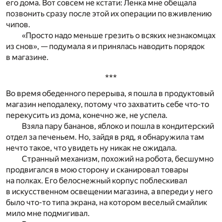
его дома. Вот совсем не кстати: Ленка мне обещала
позвонить сразу после этой их операции по вживлению
чипов.
«Просто надо меньше грезить о всяких незнакомцах
из снов», — подумала я и принялась наводить порядок
в магазине.
***
Во время обеденного перерыва, я пошла в продуктовый
магазин неподалеку, потому что захватить себе что-то
перекусить из дома, конечно же, не успела.
Взяла пару бананов, яблоко и пошла в кондитерский
отдел за печеньем. Но, зайдя в ряд, я обнаружила там
нечто такое, что увидеть ну никак не ожидала.
Странный механизм, похожий на робота, бесшумно
продвигался в мою сторону и сканировал товары
на полках. Его белоснежный корпус поблескивал
в искусственном освещении магазина, а впереди у него
было что-то типа экрана, на котором веселый смайлик
мило мне подмигивал.