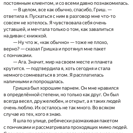
постоянным клиентом, и со всеми давно познакомилась.
— В целом, все как обычно, спасибо, Гриш. —
ответила я. Пускаться с ним в разговор мне что-то
совсем не хотелось. Я чувствовала себя очень
уставшей, и мечтала только о том, как завалиться
на диван с книжкой.
— Ну что ж, «как обычно» — тоже не плохо,
верно? — сказал Гришка и протянул мне пакет
с пончиками.
— Ага. Значит, мир на своем месте и планета
крутится. — подтвердила я, хоть сегодня и стала
немного сомневаться в этом. Я расплатилась
наличными и попрощалась.
Гришка был хорошим парнем. Он мне нравился
в определённой степени, но только как друг. Он был
всегда весел, дружелюбен, и открыт, а я таких людей
очень люблю. Их осталось не так много. Во всяком
случае из тех, кого я знаю.
Я шла по улице, ребячески размахивая пакетом
с пончиками и рассматривала проходящих мимо людей.