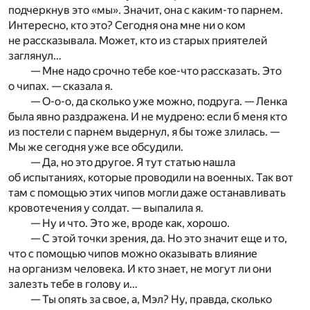
подчеркнув это «мы». Значит, она с каким-то парнем.
Интересно, кто это? Сегодня она мне ни о ком
не рассказывала. Может, кто из старых приятелей
заглянул…
— Мне надо срочно тебе кое-что рассказать. Это
о чипах. — сказала я.
— О-о-о, да сколько уже можно, подруга. — Ленка
была явно раздражена. И не мудрено: если б меня кто
из постели с парнем выдернул, я бы тоже злилась. —
Мы же сегодня уже все обсудили.
— Да, но это другое. Я тут статью нашла
об испытаниях, которые проводили на военных. Так вот
там с помощью этих чипов могли даже останавливать
кровотечения у солдат. — выпалила я.
— Ну и что. Это же, вроде как, хорошо.
— С этой точки зрения, да. Но это значит еще и то,
что с помощью чипов можно оказывать влияние
на организм человека. И кто знает, не могут ли они
залезть тебе в голову и…
— Ты опять за свое, а, Мэл? Ну, правда, сколько