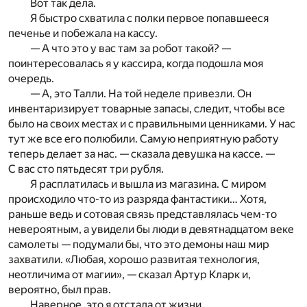
Вот так дела.
Я быстро схватила с полки первое попавшееся
печенье и побежала на кассу.
— А что это у вас там за робот такой? —
поинтересовалась я у кассира, когда подошла моя
очередь.
— А, это Талли. На той неделе привезли. Он
инвентаризирует товарные запасы, следит, чтобы все
было на своих местах и с правильными ценниками. У нас
тут же все его полюбили. Самую неприятную работу
теперь делает за нас. — сказала девушка на кассе. —
С вас сто пятьдесят три рубля.
Я расплатилась и вышла из магазина. С миром
происходило что-то из разряда фантастики… Хотя,
раньше ведь и сотовая связь представлялась чем-то
невероятным, а увидели бы люди в девятнадцатом веке
самолеты — подумали бы, что это демоны наш мир
захватили. «Любая, хорошо развитая технология,
неотличима от магии», — сказал Артур Кларк и,
вероятно, был прав.
Наверное, это я отстала от жизни.