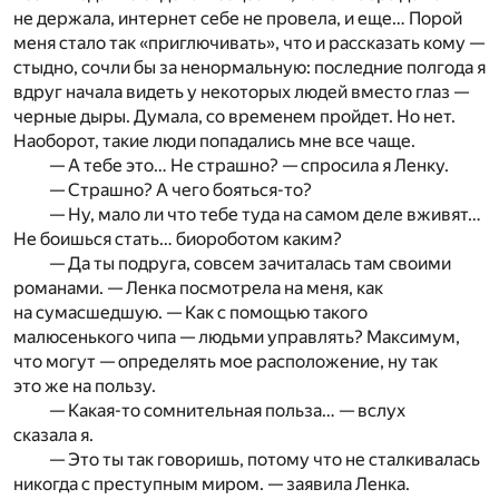
не держала, интернет себе не провела, и еще… Порой
меня стало так «приглючивать», что и рассказать кому —
стыдно, сочли бы за ненормальную: последние полгода я
вдруг начала видеть у некоторых людей вместо глаз —
черные дыры. Думала, со временем пройдет. Но нет.
Наоборот, такие люди попадались мне все чаще.
— А тебе это… Не страшно? — спросила я Ленку.
— Страшно? А чего бояться-то?
— Ну, мало ли что тебе туда на самом деле вживят…
Не боишься стать… биороботом каким?
— Да ты подруга, совсем зачиталась там своими
романами. — Ленка посмотрела на меня, как
на сумасшедшую. — Как с помощью такого
малюсенького чипа — людьми управлять? Максимум,
что могут — определять мое расположение, ну так
это же на пользу.
— Какая-то сомнительная польза… — вслух
сказала я.
— Это ты так говоришь, потому что не сталкивалась
никогда с преступным миром. — заявила Ленка.