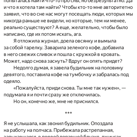
попыталась найти что-то про сны, но безрезультатно. Да
и что я хотела там найти? Чтобы кто-то мне авторитетно
заявил, что во сне нас могут посещать люди, которых мы
никогда раньше не видели, но которые, тем ни менее,
реально существуют? А еще, желательно, чтобы было
написано, где их потом искать, ага.
Я отложила журнал, доела овсянку и вымыла
за собой тарелку. Заварила зеленого кофе, добавила
в него свежих сливок и пошла с кружкой в кровать.
Может, надо снова заснуть? Вдруг он опять придет?
Недолго думая, я завела будильник на половину
девятого, поставила кофе на тумбочку и забралась под
одеяло.
«Пожалуйста, приди снова. Ты мне так нужен», —
подумала я и почти сразу же отключилась.
Но он, конечно же, мне не приснился.
***
Я не услышала, как звонил будильник. Опоздала
на работу на полчаса. Прибежала растрепанная,
запыхавшаяся, в первой попавшей блузке, джинсах