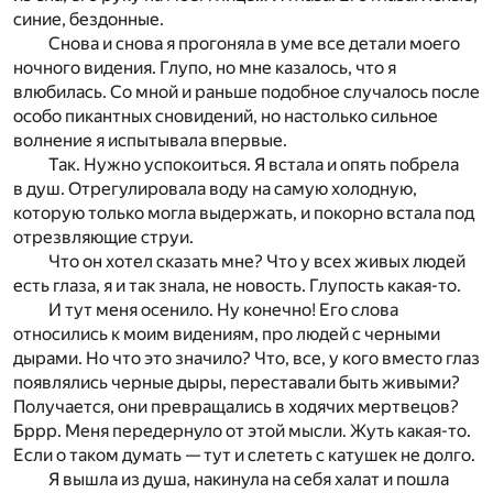
синие, бездонные.
Снова и снова я прогоняла в уме все детали моего
ночного видения. Глупо, но мне казалось, что я
влюбилась. Со мной и раньше подобное случалось после
особо пикантных сновидений, но настолько сильное
волнение я испытывала впервые.
Так. Нужно успокоиться. Я встала и опять побрела
в душ. Отрегулировала воду на самую холодную,
которую только могла выдержать, и покорно встала под
отрезвляющие струи.
Что он хотел сказать мне? Что у всех живых людей
есть глаза, я и так знала, не новость. Глупость какая-то.
И тут меня осенило. Ну конечно! Его слова
относились к моим видениям, про людей с черными
дырами. Но что это значило? Что, все, у кого вместо глаз
появлялись черные дыры, переставали быть живыми?
Получается, они превращались в ходячих мертвецов?
Бррр. Меня передернуло от этой мысли. Жуть какая-то.
Если о таком думать — тут и слететь с катушек не долго.
Я вышла из душа, накинула на себя халат и пошла