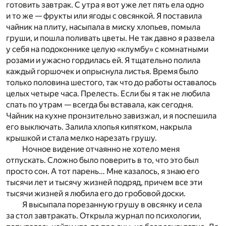
готовить завтрак. С утра я вот уже лет пять ела одно
и то же — фрукты или ягоды с овсянкой. Я поставила
чайник на плиту, насыпала в миску хлопьев, помыла
груши, и пошла поливать цветы. Не так давно я развела
у себя на подоконнике целую «клумбу» с комнатными
розами и ужасно гордилась ей. Я тщательно полила
каждый горшочек и опрыснула листья. Время было
только половина шестого, так что до работы оставалось
целых четыре часа. Прелесть. Если бы я так не любила
спать по утрам — всегда бы вставала, как сегодня.
Чайник на кухне пронзительно завизжал, и я поспешила
его выключать. Залила хлопья кипятком, накрыла
крышкой и стала мелко нарезать грушу.
Ночное видение отчаянно не хотело меня
отпускать. Сложно было поверить в то, что это был
просто сон. А тот парень… Мне казалось, я знаю его
тысячи лет и тысячу жизней подряд, причем все эти
тысячи жизней я любила его до гробовой доски.
Я высыпала порезанную грушу в овсянку и села
за стол завтракать. Открыла журнал по психологии,