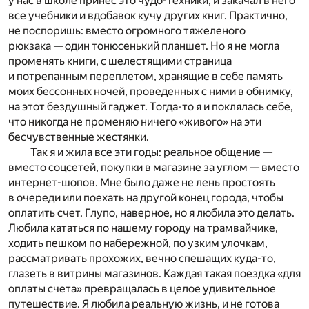
у нас в школе принес это чудо-техники, и закачал в него
все учебники и вдобавок кучу других книг. Практично,
не поспоришь: вместо огромного тяжеленого
рюкзака — один тонюсенький планшет. Но я не могла
променять книги, с шелестящими страница
и потрепанным переплетом, хранящие в себе память
моих бессонных ночей, проведенных с ними в обнимку,
на этот бездушный гаджет. Тогда-то я и поклялась себе,
что никогда не променяю ничего «живого» на эти
бесчувственные жестянки.
Так я и жила все эти годы: реальное общение —
вместо соцсетей, покупки в магазине за углом — вместо
интернет-шопов. Мне было даже не лень простоять
в очереди или поехать на другой конец города, чтобы
оплатить счет. Глупо, наверное, но я любила это делать.
Любила кататься по нашему городу на трамвайчике,
ходить пешком по набережной, по узким улочкам,
рассматривать прохожих, вечно спешащих куда-то,
глазеть в витрины магазинов. Каждая такая поездка «для
оплаты счета» превращалась в целое удивительное
путешествие. Я любила реальную жизнь, и не готова