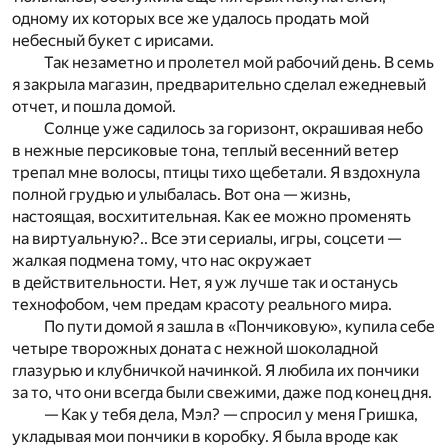
одному их которых все же удалось продать мой
небесный букет с ирисами.
Так незаметно и пролетел мой рабочий день. В семь
я закрыла магазин, предварительно сделал ежедневый
отчет, и пошла домой.
Солнце уже садилось за горизонт, окрашивая небо
в нежные персиковые тона, теплый весенний ветер
трепал мне волосы, птицы тихо щебетали. Я вздохнула
полной грудью и улыбалась. Вот она — жизнь,
настоящая, восхитительная. Как ее можно променять
на виртуальную?.. Все эти сериалы, игры, соцсети —
жалкая подмена тому, что нас окружает
в действительности. Нет, я уж лучше так и останусь
технофобом, чем предам красоту реального мира.
По пути домой я зашла в «Пончиковую», купила себе
четыре творожных доната с нежной шоколадной
глазурью и клубничкой начинкой. Я любила их пончики
за то, что они всегда были свежими, даже под конец дня.
— Как у тебя дела, Мэл? — спросил у меня Гришка,
укладывая мои пончики в коробку. Я была вроде как