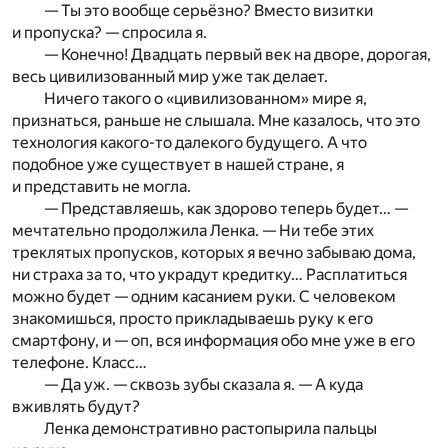
— Ты это вообще серьёзно? Вместо визитки
и пропуска? — спросила я.
— Конечно! Двадцать первый век на дворе, дорогая,
весь цивилизованный мир уже так делает.
Ничего такого о «цивилизованном» мире я,
признаться, раньше не слышала. Мне казалось, что это
технология какого-то далекого будущего. А что
подобное уже существует в нашей стране, я
и представить не могла.
— Представляешь, как здорово теперь будет… —
мечтательно продолжила Ленка. — Ни тебе этих
треклятых пропусков, которых я вечно забываю дома,
ни страха за то, что украдут кредитку… Расплатиться
можно будет — одним касанием руки. С человеком
знакомишься, просто прикладываешь руку к его
смартфону, и — оп, вся информация обо мне уже в его
телефоне. Класс…
— Да уж. — сквозь зубы сказала я. — А куда
вживлять будут?
Ленка демонстративно растопырила пальцы