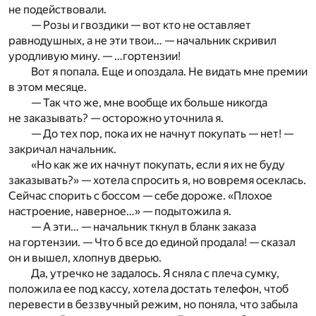
не подействовали.
— Розы и гвоздики — вот кто не оставляет
равнодушных, а не эти твои… — начальник скривил
уродливую мину. — …гортензии!
Вот я попала. Еще и опоздала. Не видать мне премии
в этом месяце.
— Так что же, мне вообще их больше никогда
не заказывать? — осторожно уточнила я.
— До тех пор, пока их не начнут покупать — нет! —
закричал начальник.
«Но как же их начнут покупать, если я их не буду
заказывать?» — хотела спросить я, но вовремя осеклась.
Сейчас спорить с боссом — себе дороже. «Плохое
настроение, наверное…» — подытожила я.
— А эти… — начальник ткнул в бланк заказа
на гортензии. — Что б все до единой продала! — сказал
он и вышел, хлопнув дверью.
Да, утречко не задалось. Я сняла с плеча сумку,
положила ее под кассу, хотела достать телефон, чтоб
перевести в беззвучный режим, но поняла, что забыла