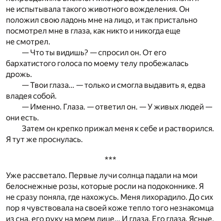
не испытывала такого животного вожделения. Он
положил свою ладонь мне на лицо, и так пристально
посмотрел мне в глаза, как никто и никогда еще
не смотрел.
— Что ты видишь? — спросил он. От его
бархатистого голоса по моему телу пробежалась
дрожь.
— Твои глаза… — только и смогла выдавить я, едва
владея собой.
— Именно. Глаза. — ответил он. — У живых людей —
они есть.
Затем он крепко прижал меня к себе и растворился.
Я тут же проснулась.
***
Уже рассветало. Первые лучи солнца падали на мои
белоснежные розы, которые росли на подоконнике. Я
не сразу поняла, где нахожусь. Меня лихорадило. До сих
пор я чувствовала на своей коже тепло того незнакомца
из сна, его руку на моем лице… И глаза. Его глаза. Ясные,