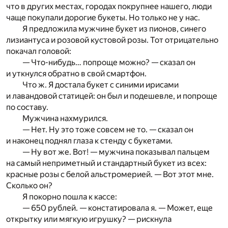
что в других местах, городах покрупнее нашего, люди
чаще покупали дорогие букеты. Но только не у нас.
Я предложила мужчине букет из пионов, синего
лизиантуса и розовой кустовой розы. Тот отрицательно
покачал головой:
— Что-нибудь… попроще можно? — сказал он
и уткнулся обратно в свой смартфон.
Что ж. Я достала букет с синими ирисами
и лавандовой статицей: он был и подешевле, и попроще
по составу.
Мужчина нахмурился.
— Нет. Ну это тоже совсем не то. — сказал он
и наконец поднял глаза к стенду с букетами.
— Ну вот же. Вот! — мужчина показывал пальцем
на самый неприметный и стандартный букет из всех:
красные розы с белой альстромерией. — Вот этот мне.
Сколько он?
Я покорно пошла к кассе:
— 650 рублей. — констатировала я. — Может, еще
открытку или мягкую игрушку? — рискнула