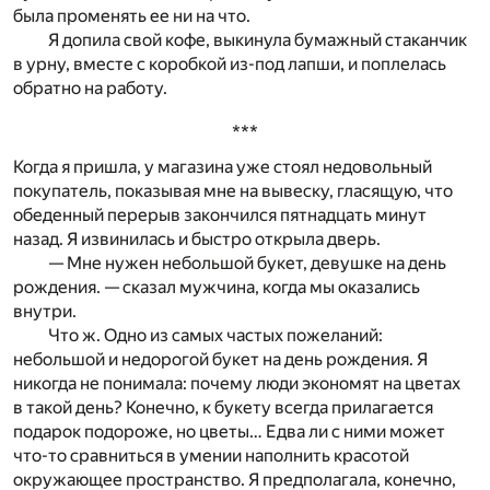
была променять ее ни на что.
Я допила свой кофе, выкинула бумажный стаканчик
в урну, вместе с коробкой из-под лапши, и поплелась
обратно на работу.
***
Когда я пришла, у магазина уже стоял недовольный
покупатель, показывая мне на вывеску, гласящую, что
обеденный перерыв закончился пятнадцать минут
назад. Я извинилась и быстро открыла дверь.
— Мне нужен небольшой букет, девушке на день
рождения. — сказал мужчина, когда мы оказались
внутри.
Что ж. Одно из самых частых пожеланий:
небольшой и недорогой букет на день рождения. Я
никогда не понимала: почему люди экономят на цветах
в такой день? Конечно, к букету всегда прилагается
подарок подороже, но цветы… Едва ли с ними может
что-то сравниться в умении наполнить красотой
окружающее пространство. Я предполагала, конечно,