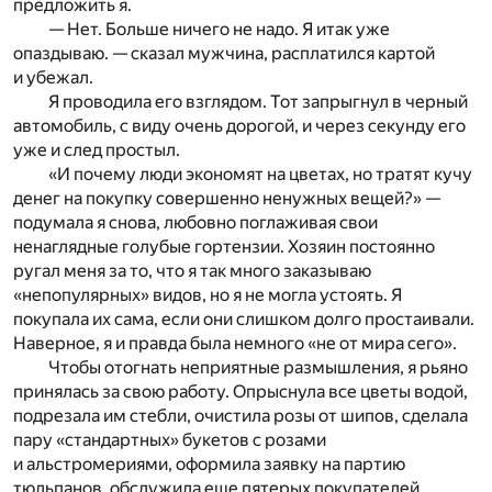
предложить я.
— Нет. Больше ничего не надо. Я итак уже
опаздываю. — сказал мужчина, расплатился картой
и убежал.
Я проводила его взглядом. Тот запрыгнул в черный
автомобиль, с виду очень дорогой, и через секунду его
уже и след простыл.
«И почему люди экономят на цветах, но тратят кучу
денег на покупку совершенно ненужных вещей?» —
подумала я снова, любовно поглаживая свои
ненаглядные голубые гортензии. Хозяин постоянно
ругал меня за то, что я так много заказываю
«непопулярных» видов, но я не могла устоять. Я
покупала их сама, если они слишком долго простаивали.
Наверное, я и правда была немного «не от мира сего».
Чтобы отогнать неприятные размышления, я рьяно
принялась за свою работу. Опрыснула все цветы водой,
подрезала им стебли, очистила розы от шипов, сделала
пару «стандартных» букетов с розами
и альстромериями, оформила заявку на партию
тюльпанов, обслужила еще пятерых покупателей,