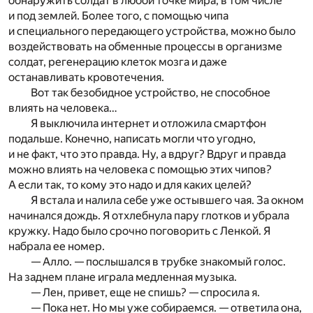
обнаружить солдат в любой точке мира, в том числе
и под землей. Более того, с помощью чипа
и специального передающего устройства, можно было
воздействовать на обменные процессы в организме
солдат, регенерацию клеток мозга и даже
останавливать кровотечения.
Вот так безобидное устройство, не способное
влиять на человека…
Я выключила интернет и отложила смартфон
подальше. Конечно, написать могли что угодно,
и не факт, что это правда. Ну, а вдруг? Вдруг и правда
можно влиять на человека с помощью этих чипов?
А если так, то кому это надо и для каких целей?
Я встала и налила себе уже остывшего чая. За окном
начинался дождь. Я отхлебнула пару глотков и убрала
кружку. Надо было срочно поговорить с Ленкой. Я
набрала ее номер.
— Алло. — послышался в трубке знакомый голос.
На заднем плане играла медленная музыка.
— Лен, привет, еще не спишь? — спросила я.
— Пока нет. Но мы уже собираемся. — ответила она,