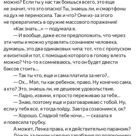
можно? Если ты у нас так боишься всего, это еще
не значит, что это опасно! Ты, знаешь ли, и смартфоны
на дух не переносила. Так и что? Они из-за этого
не превратились в оружие массового поражения!
«Как знать…» — подумала я.
— И вообще, даже если предположить, что через
эти чипы и можно управлять сознанием человека,
думаешь, это два одинаковых чипа: тот, что с пропуском
и визиткой и тот, с помощью которого в голову влезть
можно? Что-то я сомневаюсь, что он будет двести
баксов стоить…
— Так ты что, еще и сама платила за него?..
— Ох… Мэл, ты как ребенок, право. Ну конечно сама,
а кто? Это, знаешь ли, не дешевое удовольствие.
— Ладно, извини, я просто переживаю за тебя…
— Знаю, поэтому еще и разговариваю с тобой. Ну,
если у тебя все, я тогда пойду. Завтра созвонимся, ок?
— Хорошо. Сладкой тебе ночи… — сказала я
и повесила трубку.
А может, Ленка права, и я действительно параноик?
Дождь за окном усердно тарабанил по подоконнику.