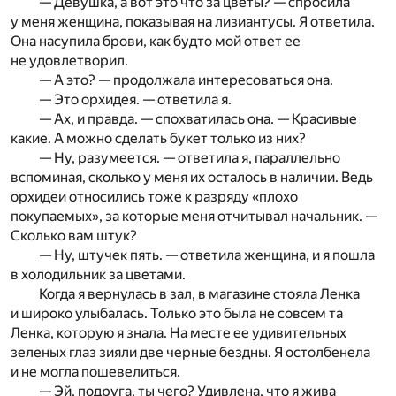
— Девушка, а вот это что за цветы? — спросила
у меня женщина, показывая на лизиантусы. Я ответила.
Она насупила брови, как будто мой ответ ее
не удовлетворил.
— А это? — продолжала интересоваться она.
— Это орхидея. — ответила я.
— Ах, и правда. — спохватилась она. — Красивые
какие. А можно сделать букет только из них?
— Ну, разумеется. — ответила я, параллельно
вспоминая, сколько у меня их осталось в наличии. Ведь
орхидеи относились тоже к разряду «плохо
покупаемых», за которые меня отчитывал начальник. —
Сколько вам штук?
— Ну, штучек пять. — ответила женщина, и я пошла
в холодильник за цветами.
Когда я вернулась в зал, в магазине стояла Ленка
и широко улыбалась. Только это была не совсем та
Ленка, которую я знала. На месте ее удивительных
зеленых глаз зияли две черные бездны. Я остолбенела
и не могла пошевелиться.
— Эй, подруга, ты чего? Удивлена, что я жива