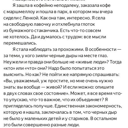
Я зашла в кофейню неподалеку, заказала кофе
с маршмеллоу и пошла в парк, в котором мы вчера
сидели с Ленкой. Как она там, интересно. Я села
на свободную лавочку и отхлебнула глоток
из бумажного стаканчика. Есть что-то совсем
не хотелось. Да и думалось с трудом: все мысли
перемешались.
Я стала наблюдать за прохожими. В особенности —
за теми, у кого зияли черные дыры на месте глаз.
Неужели и правда они больше не «живые люди»? Тогда
«кто» или «что» они? Надо было попытаться это
выяснить. Но как? Не пойти же напрямую спрашивать:
«Вы, уважаемый, уж простите, но мне очень нужно
знать: вы вообще — живой? И если можно: опишите
в двух словах свое состояние». Может, я все время что-
то упускаю, что-то важное, что их объединяет? Я
пригляделась получше. Единственная закономерность,
которую я нашла, заключалась в том, что черных дыр
не было у маленьких детей и у стариков. В остальном
это были совершенно разные люди.