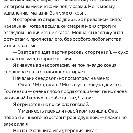
и с огромными синяками под глазами. Но, к моему
удивлению, магазин был уже открыт.
Я осторожно открыла дверь. За прилавком сидел
начальник. Когда я вошла, он смерил меня строгим
взглядом, но ничего не сказал. Молча, он взял журнал
с отчетами, пролистал его, без особого любопытства
и опять закрыл.
— Завтра придет партия розовых гортензий. — сухо
сказал он вместо приветствия.
Я кивнула в знак согласия, не понимая до конца,
спрашивает это он или констатирует.
Начальник недовольно посмотрел на меня:
— Опять? Мэл, опять? Мы же уже обсуждали это!
Гортензии — очень плохо продаются, зачем ты их снова
заказала? Ты хочешь работать в убыток?
Я отрицательно покачала головой.
— У меня есть идея для новой композиции. Она,
поверьте, никого не оставит равнодушной. — пламенно
заверила я.
Но на начальника мои уверения никак