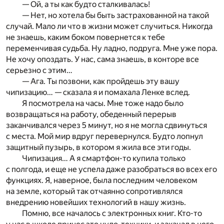
— Ой, а ты как будто сталкивалась!
— Нет, но хотела бы быть застрахованной на такой
случай. Мало ли что в жизни может случиться. Никогда
не знаешь, каким боком повернется к тебе
переменчивая судьба. Ну ладно, подруга. Мне уже пора.
Не хочу опоздать. У нас, сама знаешь, в конторе все
серьезно с этим…
— Ага. Ты позвони, как пройдешь эту вашу
чипизацию… — сказала я и помахала Ленке вслед.
Я посмотрела на часы. Мне тоже надо было
возвращаться на работу, обеденный перерыв
заканчивался через 5 минут, но я не могла сдвинуться
с места. Мой мир вдруг перевернулся. Будто лопнул
защитный пузырь, в котором я жила все эти годы.
Чипизация… А я смартфон-то купила только
с полгода, и еще не успела даже разобраться во всех его
функциях. Я, наверное, была последним человеком
на земле, который так отчаянно сопротивлялся
внедрению новейших технологий в нашу жизнь.
Помню, все началось с электронных книг. Кто-то