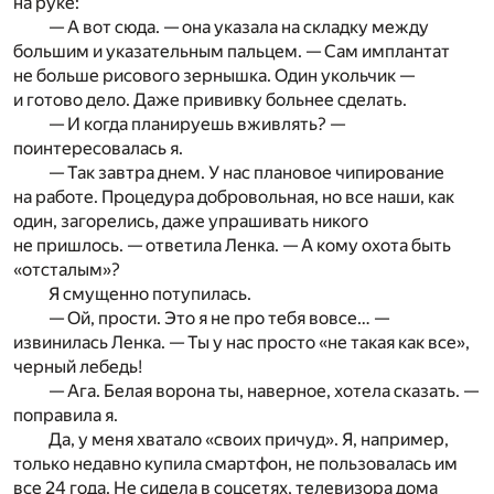
на руке:
— А вот сюда. — она указала на складку между
большим и указательным пальцем. — Сам имплантат
не больше рисового зернышка. Один укольчик —
и готово дело. Даже прививку больнее сделать.
— И когда планируешь вживлять? —
поинтересовалась я.
— Так завтра днем. У нас плановое чипирование
на работе. Процедура добровольная, но все наши, как
один, загорелись, даже упрашивать никого
не пришлось. — ответила Ленка. — А кому охота быть
«отсталым»?
Я смущенно потупилась.
— Ой, прости. Это я не про тебя вовсе… —
извинилась Ленка. — Ты у нас просто «не такая как все»,
черный лебедь!
— Ага. Белая ворона ты, наверное, хотела сказать. —
поправила я.
Да, у меня хватало «своих причуд». Я, например,
только недавно купила смартфон, не пользовалась им
все 24 года. Не сидела в соцсетях, телевизора дома