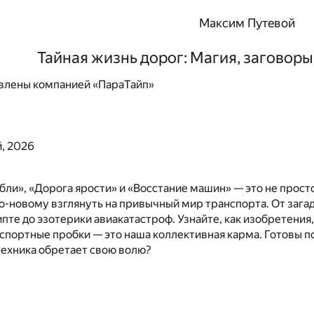
Максим Путевой
Тайная жизнь дорог: Магия, заговоры
влены компанией «ПараТайп»
, 2026
ли», «Дорога ярости» и «Восстание машин» — это не просто
по-новому взглянуть на привычный мир транспорта. От заг
пте до эзотерики авиакатастроф. Узнайте, как изобретени
спортные пробки — это наша коллективная карма. Готовы по
 техника обретает свою волю?