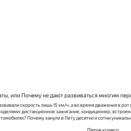
аты, или Почему не дают развиваться многим п
вивали скорость лишь 15 км/ч, а во время движения в рот 
оделями: дистанционное зажигание, кондиционер, встрое
втомобилях? Почему канули в Лету десятки и сотни уникал
Пятое колесо