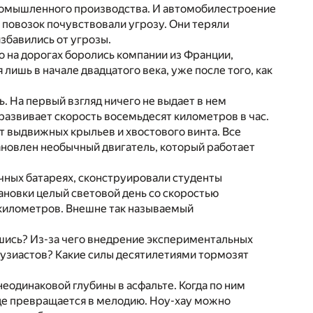
промышленного производства. И автомобилестроение
повозок почувствовали угрозу. Они теряли
збавились от угрозы.
о на дорогах боролись компании из Франции,
лишь в начале двадцатого века, уже после того, как
 На первый взгляд ничего не выдает в нем
развивает скорость восемьдесят километров в час.
чет выдвижных крыльев и хвостового винта. Все
новлен необычный двигатель, который работает
чных батареях, сконструировали студенты
ановки целый световой день со скоростью
0 километров. Внешне так называемый
шись? Из-за чего внедрение экспериментальных
тузиастов? Какие силы десятилетиями тормозят
еодинаковой глубины в асфальте. Когда по ним
где превращается в мелодию. Ноу-хау можно