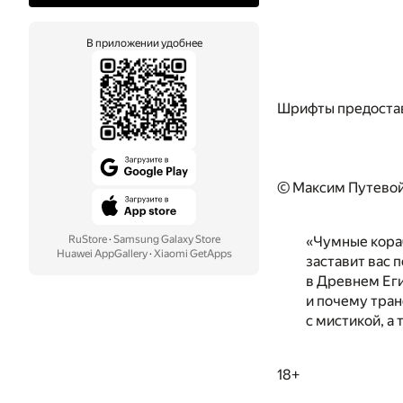
В приложении удобнее
Шрифты предоста
© Максим Путевой
RuStore
·
Samsung Galaxy Store
«Чумные кораб
Huawei AppGallery
·
Xiaomi GetApps
заставит вас 
в Древнем Еги
и почему тран
с мистикой, а
18+