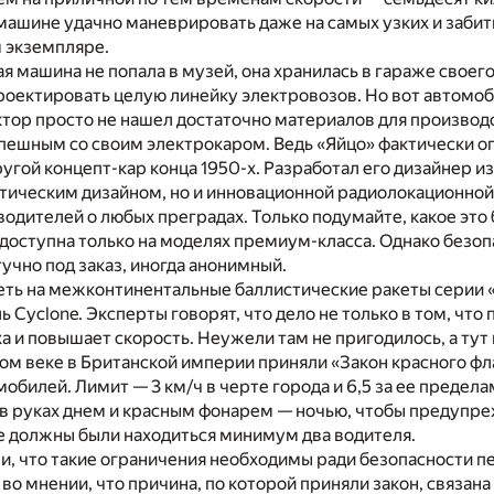
ашине удачно маневрировать даже на самых узких и забитых
м экземпляре.
я машина не попала в музей, она хранилась в гараже своего
роектировать целую линейку электровозов. Но вот автомоби
ор просто не нашел достаточно материалов для производст
спешным со своим электрокаром. Ведь «Яйцо» фактически о
угой концепт-кар конца 1950-х. Разработал его дизайнер 
тическим дизайном, но и инновационной радиолокационной
одителей о любых преградах. Только подумайте, какое это 
доступна только на моделях премиум-класса. Однако безо
учно под заказ, иногда анонимный.
еть на межконтинентальные баллистические ракеты серии 
ь Cyclone. Эксперты говорят, что дело не только в том, чт
а и повышает скорость. Неужели там не пригодилось, а тут
ом веке в Британской империи приняли «Закон красного фл
мобилей. Лимит — 3 км/ч в черте города и 6,5 за ее преде
 в руках днем и красным фонарем — ночью, чтобы предупр
не должны были находиться минимум два водителя.
и, что такие ограничения необходимы ради безопасности п
 во мнении, что причина, по которой приняли закон, связан