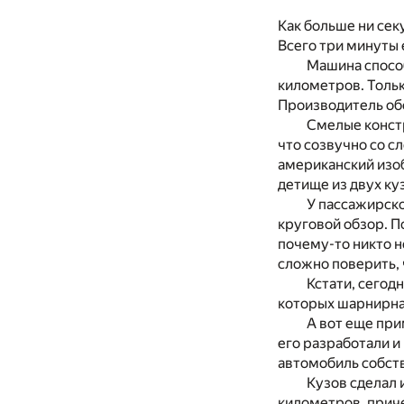
Как больше ни сек
Всего три минуты
Машина способ
километров. Тольк
Производитель обе
Смелые констр
что созвучно со 
американский изоб
детище из двух ку
У пассажирско
круговой обзор. П
почему-то никто н
сложно поверить, 
Кстати, сегод
которых шарнирная
А вот еще при
его разработали и
автомобиль собст
Кузов сделал 
километров, приче