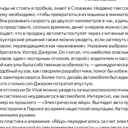
унды не стоять в пробках, знают в Словакии. Недавно там 
 ему необходимо, чтобы превратиться из машины в миниат
на развивать скорость до двухсот километров в час, а даль
о представьте, сколько времени, денег и нервов можно сэ
щает, что в продажу автолеты поступят через считанные 
укторские решения также можно увидеть, если заглянуть в
словом, переводящимся как «выживание». Название выбрано
ретатель Уолтер Джером. Он считал, что наиболее опасны
зовов: один с моторным отсеком, второй с водителем и па
й капсулы была собственная особенность — цилиндрическая
одобный кузов, как говорили разработчики, помог бы избеж
е заинтересовался. Более того, дизайн автомобиля был ед
что столько сил Джером потратил впустую.
ня отголоски Sir Vival можно увидеть на высокотехнологичн
 система из неудавшегося автомобиля. Интересно, как она
мер из прошлого — «Электрическое яйцо». Выглядит авто при
 построили в Париже во время нацистской оккупации. Автор 
венными руками.
из пластика и алюминия. «Яйцо» передвигалось за счет эле
м на приличной по тем временам скорости — семьдесят ки