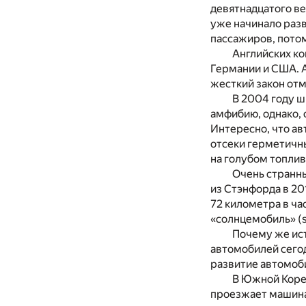
девятнадцатого в
уже начинало раз
пассажиров, потом
Английских ко
Германии и США. А
жесткий закон от
В 2004 году ш
амфибию, однако, 
Интересно, что авт
отсеки герметичн
на голубом топлив
Очень странн
из Стэнфорда в 20
72 километра в ча
«солнцемобиль» (s
Почему же ист
автомобилей сегод
развитие автомоби
В Южной Корее
проезжает машина,