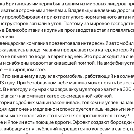
ека Британская империя была одним из мировых лидеров 
виваться огромными темпами. Владельцы железных дорог и 
у пролоббировали принятие глупого нормативного акта и и
нструкторов загнали в угол. Поэтому за мировое господств
 в Великобритании крупные производства стали появляться 
менили.
вейцарская компания презентовала интересный автомобиль.
оказавшись в воде, машина превращается в катер, который 
о не плывет по воде, а парит над ней. Это происходит за с
ы и снабжены водоотталкивающей помпой. На амфибии уста
е — природном газе.
ый по внешнему виду электромобиль, работающий на солне
13 году. При безоблачном небе машина может ехать без ост
с. В непогоду и сумрак зарядов аккумулятора хватит на 32
olar car) напоминает катер со смещенной кабиной.
ория подобных машин закончилась, толком не успев начав
ня идет очень медленно и спонсируется лишь на деньги эн
льных технологий и кто пытается сопротивляться этому?
 и Японии есть поющие дороги. Эффект создают бороздки н
 вибрация от углублений передается по колесам в салон, 