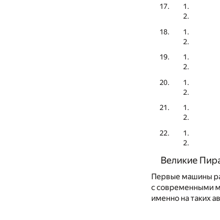
Великие Пир
Первые машины раз
с современными м
именно на таких а