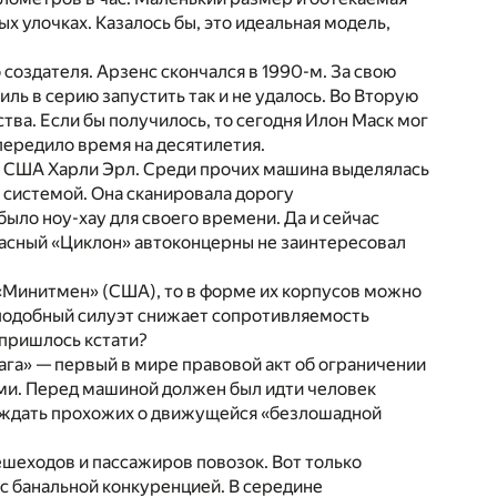
 улочках. Казалось бы, это идеальная модель,
 создателя. Арзенс скончался в 1990-м. За свою
ль в серию запустить так и не удалось. Во Вторую
ва. Если бы получилось, то сегодня Илон Маск мог
передило время на десятилетия.
из США Харли Эрл. Среди прочих машина выделялась
 системой. Она сканировала дорогу
было ноу-хау для своего времени. Да и сейчас
пасный «Циклон» автоконцерны не заинтересовал
«Минитмен» (США), то в форме их корпусов можно
о подобный силуэт снижает сопротивляемость
 пришлось кстати?
ага» — первый в мире правовой акт об ограничении
лами. Перед машиной должен был идти человек
еждать прохожих о движущейся «безлошадной
ешеходов и пассажиров повозок. Вот только
а с банальной конкуренцией. В середине