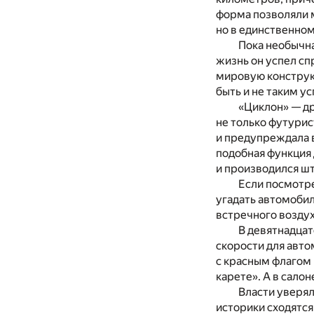
форма позволяли м
но в единственно
Пока необычна
жизнь он успел сп
мировую конструкт
быть и не таким у
«Циклон» — др
не только футурис
и предупреждала в
подобная функция 
и производился шт
Если посмотр
угадать автомобил
встречного воздух
В девятнадцат
скорости для авто
с красным флагом
карете». А в сало
Власти уверял
историки сходятся