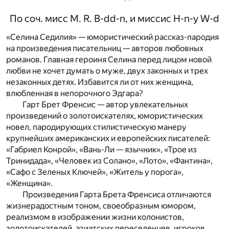
По соч. мисс M. R. B-dd-n, и миссис H-n-у W-d
«Селина Седилия» — юмористический рассказ-пародия
на произведения писательниц — авторов любовных
романов. Главная героиня Селина перед лицом новой
любви не хочет думать о муже, двух законных и трех
незаконных детях. Избавится ли от них женщина,
влюбленная в непорочного Эдгара?
Гарт Брет Френсис — автор увлекательных
произведений о золотоискателях, юмористических
новел, пародирующих стилистическую манеру
крупнейших американских и европейских писателей:
«Габриел Конрой», «Вань-Ли — язычник», «Трое из
Тринидада», «Человек из Солано», «Лото», «Фантина»,
«Сафо с Зеленых Ключей», «Житель у порога»,
«Женщина».
Произведения Гарта Брета Френсиса отличаются
жизнерадостным тоном, своеобразным юмором,
реализмом в изображении жизни колонистов,
золотоискателей, азиатских переселенцев, игроков,