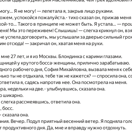
могу… Я не могу! — лепетала я, закрыв лицо руками.
ожем, успокойся пожалуйста.- тихо сказал он, прижав меня 
кой-то… Такого в принципе не может быть. Я устала… — про
ня! Мы это переживем! Слышишь! — слегка крикнул он, взяв
 не успела договорить, мы услышали за дверью сильный грох
им отсюда! — закричал он, хватая меня на руки.
мне 27 лет, и я из Москвы. Блондинка с карими глазами.
щницей у крутого босса-женщины, прилично зарабатываю.
дного рабочего дня, София Михайловна, вызвала меня к себ
нько ты не отдыхала, тебе так не кажется? — спросила она,
ответила я, садясь напротив нее. Она посмотрела на меня.
ра, недельки на две.- улыбнувшись, сказала она.
о шикарно.
 слегка рассмеявшись, ответила она.
 босс.
 сказала она.
ания. Вечер. Подул приятный весенний ветер. Я подняла гол
 продуктивного дня. Да, мне и вправду нужно отдохнуть.