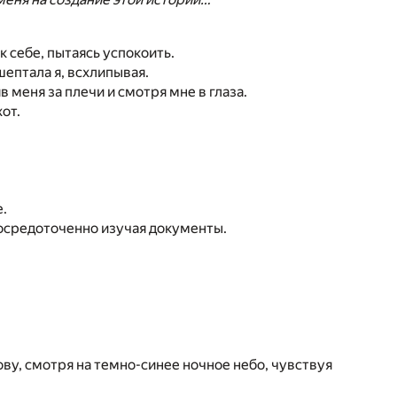
к себе, пытаясь успокоить.
шептала я, всхлипывая.
 меня за плечи и смотря мне в глаза.
от.
е.
 сосредоточенно изучая документы.
ову, смотря на темно-синее ночное небо, чувствуя