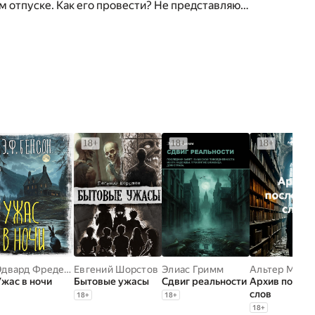
м отпуске. Как его провести? Не представляю…
Эдвард Фредерик Бенсон
Евгений Шорстов
Элиас Гримм
Альтер М.
Ужас в ночи
Бытовые ужасы
Сдвиг реальности
Архив послед
слов
18
+
18
+
18
+