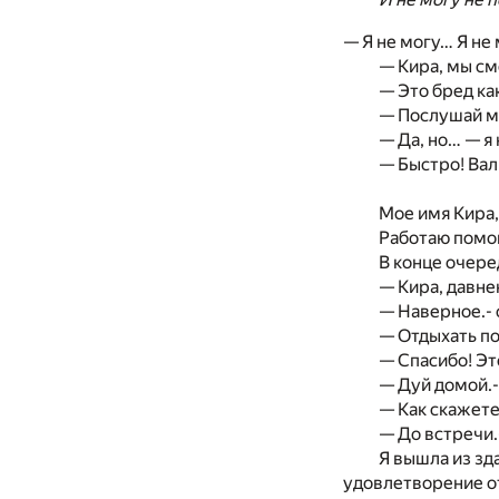
— Я не могу… Я не 
— Кира, мы см
— Это бред ка
— Послушай ме
— Да, но… — я
— Быстро! Вал
Мое имя Кира, 
Работаю помо
В конце очере
— Кира, давне
— Наверное.- 
— Отдыхать по
— Спасибо! Эт
— Дуй домой.-
— Как скажете,
— До встречи.-
Я вышла из зд
удовлетворение от