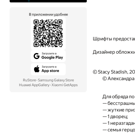
В приложении удобнее
Шрифты предоста
Дизайнер обложк
© Stacy Stadish, 2
© Александра
RuStore
·
Samsung Galaxy Store
Huawei AppGallery
·
Xiaomi GetApps
Для обряда по
— бесстрашны
— жуткие при
— 1 дворец;
— 1 неразгадан
— семья герцо