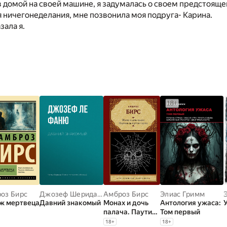
 домой на своей машине, я задумалась о своем предстояще
я ничегонеделания, мне позвонила моя подруга- Карина.
зала я.
оз Бирс
Джозеф Шеридан Ле Фаню
Амброз Бирс
Элиас Гримм
ж мертвеца
Давний знакомый
Монах и дочь
Антология ужаса:
палача. Паутина
Том первый
на пустом
18
+
18
+