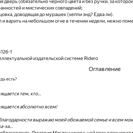
я дверь (обязательно чёрного цвета и без ручки, за которой
анностей и мистических совпадений;
цовка, доводящая до мурашек (хеппи энд? Едва ли).
ёл и варить на небольшом огне в течении недели, нежно пом
126-1
еллектуальной издательской системе Ridero
Оглавление
дь есть?
вящается тем, кто…
вящается абсолютно всем!
благодарности выражаю моей обожаемой семье и всем мои
ха-ха…
поблагодарить Дмитрия Масленникова, чей трек вдохновил 