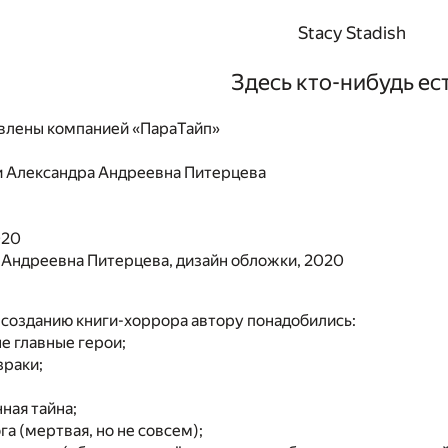
Stacy Stadish
Здесь кто-нибудь ес
влены компанией «ПараТайп»
и
Александра Андреевна Питерцева
020
 Андреевна Питерцева, дизайн обложки, 2020
 созданию книги-хоррора автору понадобились:
е главные герои;
зраки;
ная тайна;
га (мертвая, но не совсем);