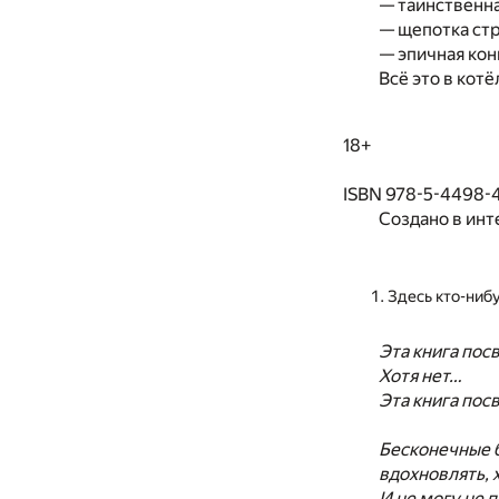
— таинственна
— щепотка стр
— эпичная кон
Всё это в кот
18+
ISBN 978-5-4498-4
Создано в инт
Здесь кто-нибу
Эта книга пос
Хотя нет…
Эта книга пос
Бесконечные 
вдохновлять, 
И не могу не 