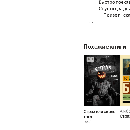
Быстро поехав
Спустя два дн
— Привет.- ска
...
Похожие книги
Амбр
Страх или около
Стра
того
18
+