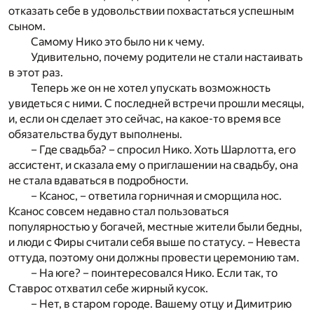
отказать себе в удовольствии похвастаться успешным
сыном.
Самому Нико это было ни к чему.
Удивительно, почему родители не стали настаивать
в этот раз.
Теперь же он не хотел упускать возможность
увидеться с ними. С последней встречи прошли месяцы,
и, если он сделает это сейчас, на какое-то время все
обязательства будут выполнены.
– Где свадьба? – спросил Нико. Хоть Шарлотта, его
ассистент, и сказала ему о приглашении на свадьбу, она
не стала вдаваться в подробности.
– Ксанос, – ответила горничная и сморщила нос.
Ксанос совсем недавно стал пользоваться
популярностью у богачей, местные жители были бедны,
и люди с Фиры считали себя выше по статусу. – Невеста
оттуда, поэтому они должны провести церемонию там.
– На юге? – поинтересовался Нико. Если так, то
Ставрос отхватил себе жирный кусок.
– Нет, в старом городе. Вашему отцу и Димитрию