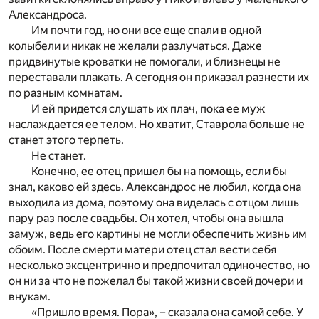
Александроса.
Им почти год, но они все еще спали в одной
колыбели и никак не желали разлучаться. Даже
придвинутые кроватки не помогали, и близнецы не
переставали плакать. А сегодня он приказал разнести их
по разным комнатам.
И ей придется слушать их плач, пока ее муж
наслаждается ее телом. Но хватит, Ставрола больше не
станет этого терпеть.
Не станет.
Конечно, ее отец пришел бы на помощь, если бы
знал, каково ей здесь. Александрос не любил, когда она
выходила из дома, поэтому она виделась с отцом лишь
пару раз после свадьбы. Он хотел, чтобы она вышла
замуж, ведь его картины не могли обеспечить жизнь им
обоим. После смерти матери отец стал вести себя
несколько эксцентрично и предпочитал одиночество, но
он ни за что не пожелал бы такой жизни своей дочери и
внукам.
«Пришло время. Пора», – сказала она самой себе. У