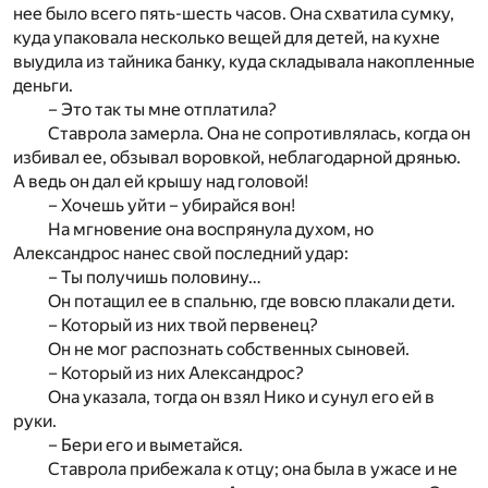
нее было всего пять-шесть часов. Она схватила сумку,
куда упаковала несколько вещей для детей, на кухне
выудила из тайника банку, куда складывала накопленные
деньги.
– Это так ты мне отплатила?
Ставрола замерла. Она не сопротивлялась, когда он
избивал ее, обзывал воровкой, неблагодарной дрянью.
А ведь он дал ей крышу над головой!
– Хочешь уйти – убирайся вон!
На мгновение она воспрянула духом, но
Александрос нанес свой последний удар:
– Ты получишь половину…
Он потащил ее в спальню, где вовсю плакали дети.
– Который из них твой первенец?
Он не мог распознать собственных сыновей.
– Который из них Александрос?
Она указала, тогда он взял Нико и сунул его ей в
руки.
– Бери его и выметайся.
Ставрола прибежала к отцу; она была в ужасе и не