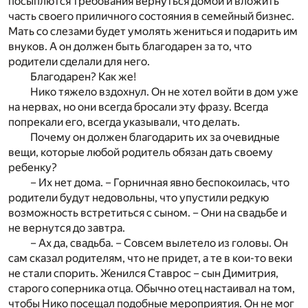
посыплются требования вернуться домой и вложить
часть своего приличного состояния в семейный бизнес.
Мать со слезами будет умолять жениться и подарить им
внуков. А он должен быть благодарен за то, что
родители сделали для него.
Благодарен? Как же!
Нико тяжело вздохнул. Он не хотел войти в дом уже
на нервах, но они всегда бросали эту фразу. Всегда
попрекали его, всегда указывали, что делать.
Почему он должен благодарить их за очевидные
вещи, которые любой родитель обязан дать своему
ребенку?
– Их нет дома. – Горничная явно беспокоилась, что
родители будут недовольны, что упустили редкую
возможность встретиться с сыном. – Они на свадьбе и
не вернутся до завтра.
– Ах да, свадьба. – Совсем вылетело из головы. Он
сам сказал родителям, что не придет, а те в кои-то веки
не стали спорить. Женился Ставрос – сын Димитрия,
старого соперника отца. Обычно отец настаивал на том,
чтобы Нико посещал подобные мероприятия. Он не мог