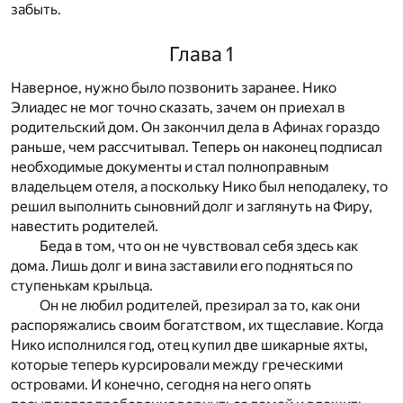
забыть.
Глава 1
Наверное, нужно было позвонить заранее. Нико
Элиадес не мог точно сказать, зачем он приехал в
родительский дом. Он закончил дела в Афинах гораздо
раньше, чем рассчитывал. Теперь он наконец подписал
необходимые документы и стал полноправным
владельцем отеля, а поскольку Нико был неподалеку, то
решил выполнить сыновний долг и заглянуть на Фиру,
навестить родителей.
Беда в том, что он не чувствовал себя здесь как
дома. Лишь долг и вина заставили его подняться по
ступенькам крыльца.
Он не любил родителей, презирал за то, как они
распоряжались своим богатством, их тщеславие. Когда
Нико исполнился год, отец купил две шикарные яхты,
которые теперь курсировали между греческими
островами. И конечно, сегодня на него опять