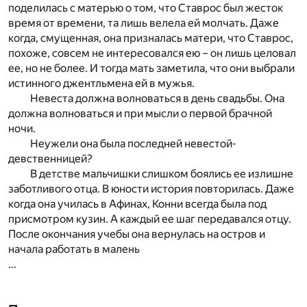
поделилась с матерью о том, что Ставрос был жесток
время от времени, та лишь велела ей молчать. Даже
когда, смущенная, она призналась матери, что Ставрос,
похоже, совсем не интересовался ею – он лишь целовал
ее, но не более. И тогда мать заметила, что они выбрали
истинного джентльмена ей в мужья.
Невеста должна волноваться в день свадьбы. Она
должна волноваться и при мысли о первой брачной
ночи.
Неужели она была последней невестой-
девственницей?
В детстве мальчишки слишком боялись ее излишне
заботливого отца. В юности история повторилась. Даже
когда она училась в Афинах, Конни всегда была под
присмотром кузин. А каждый ее шаг передавался отцу.
После окончания учебы она вернулась на остров и
начала работать в малень
...