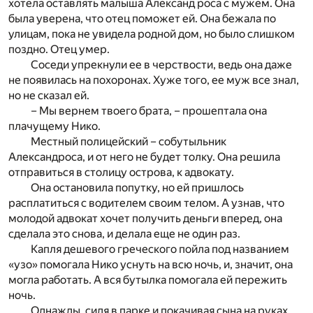
хотела оставлять малыша Александ роса с мужем. Она
была уверена, что отец поможет ей. Она бежала по
улицам, пока не увидела родной дом, но было слишком
поздно. Отец умер.
Соседи упрекнули ее в черствости, ведь она даже
не появилась на похоронах. Хуже того, ее муж все знал,
но не сказал ей.
– Мы вернем твоего брата, – прошептала она
плачущему Нико.
Местный полицейский – собутыльник
Александроса, и от него не будет толку. Она решила
отправиться в столицу острова, к адвокату.
Она остановила попутку, но ей пришлось
расплатиться с водителем своим телом. А узнав, что
молодой адвокат хочет получить деньги вперед, она
сделала это снова, и делала еще не один раз.
Капля дешевого греческого пойла под названием
«узо» помогала Нико уснуть на всю ночь, и, значит, она
могла работать. А вся бутылка помогала ей пережить
ночь.
Однажды, сидя в парке и покачивая сына на руках,