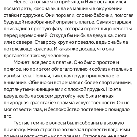
Невеста только что прибыла, и Нико остановился
посмотреть, как она вышла из машины в окружении
стайки подружек. Они порхали, словно бабочки, помогая
будущей новобрачной оправить платье. Самая старшая
пригладила простую фату, которая скроет лицо невесты
перед церемонией. Откуда бы ни была девушка, с юга
или с севера, Ставросу крупно повезло, ведь она была
потрясающе красива. И какая же досада, что она
достанется такому человеку.
Может, все дело в платье. Оно было простое и
прямое, но при этом облегало талию и соблазнительные
изгибы тела. Полная, тяжелая грудь привлекла его
внимание. Обычно он встречался с более спортивными,
подтянутыми женщинами с плоской грудью. Но эта
девушка была совсем другой: у нее была мягкая
природная красота без грамма искусственности. Он не
мог отвести глаз, и беспокойство постепенно покидало
его.
Густые темные волосы были собраны в высокую
прическу. Нико страстно возжелал провести ладонями
по ним и распустить их по плечам. Отсюда он не видел,