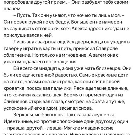
попробовала другой прием. – Они разбудят тебя своим
плачем.
– Пусть. Так они узнают, что ночью ты лишь моя. –
Он провел рукой по ее бедру. Больше он не намерен
выслушивать отговорки, хотя Александрос никогда и не
прислушивался к ней.
Лишь звук закрывающейся двери, когда он уходил в
таверну играть в карты и пить, приносил Ставроле
облегчение. Но только на мгновение. А затем она с
ужасом ждала его возвращения.
Ей всего семнадцать, а она уже мать близнецов. Они
были ее единственной радостью. Самые красивые дети
на свете, часами она смотрела, как они спят в своей
кроватке, посасывая пальчики. Ресницы такие длинные,
что кончики касались щек. Время от времени один из
близнецов открывал глаза, смотрел на брата и тут же,
успокоенный его видом, засыпал снова.
Зеркальные близнецы. Так сказала акушерка.
Идентичные, но противоположные один другому; один
– правша, другой – левша. Мягкие младенческие
завитки склонялись вправо у Нико и влево у маленького