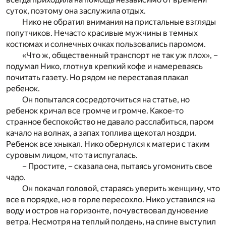
суток, поэтому она заслужила отдых.
Нико не обратил внимания на пристальные взгляды
попутчиков. Нечасто красивые мужчины в темных
костюмах и солнечных очках пользовались паромом.
«Что ж, общественный транспорт не так уж плох», –
подумал Нико, глотнув крепкий кофе и намереваясь
почитать газету. Но рядом не переставая плакал
ребенок.
Он попытался сосредоточиться на статье, но
ребенок кричал все громче и громче. Какое-то
странное беспокойство не давало расслабиться, паром
качало на волнах, а запах топлива щекотал ноздри.
Ребенок все хныкал. Нико обернулся к матери с таким
суровым лицом, что та испугалась.
– Простите, – сказала она, пытаясь угомонить свое
чадо.
Он покачал головой, стараясь уверить женщину, что
все в порядке, но в горле пересохло. Нико уставился на
воду и остров на горизонте, почувствовал дуновение
ветра. Несмотря на теплый полдень, на спине выступил