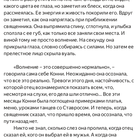
какого цвета ее глаза, но заметил их блеск, когда она
рассмеялась. Ее энергия и живость покорили его. Вдруг
он заметил, как она напряглась при приближении
священника. Она выпрямила спину, сглотнула, и улыбка
сползла с ее губ, как только все заняли свои места. И
виной тому не просто волнение. На секунду она
прикрыла глаза, словно собираясь с силами. Но затем ее
прелестное лицо скрыла вуаль.
«Волнение – это совершенно нормально», –
говорила сама себе Конни. Неожиданно она осознала,
что все это реально. Тревоги этого дня, настойчивость, с
которой отец вознамерился показать всем, что,
несмотря на слухи, его дела шли отлично… Все эти
месяцы Конни была поглощена примерками платья,
меню, уроками танцев со Ставросом. И теперь, когда
священник сказал, что пришло время, она осознала, что
пути назад нет.
Никто не знал, сколько слез она пролила, когда отец
сказал ей, кого он выбрал ей в мужья. А когда она