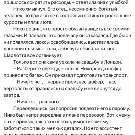
пришлось сократить расходы, – ответила она с улыбкой.
Нико хмыкнул. Его отец, несомненно, богатый
человек, но даже он не в состоянии потянуть роскошные
курорты и пляжи юга.
Нико решил, что просто обязан увидеть все своими
глазами. И плевать, что поначалу он отказался. Где бы он
ни появлялся, люксы освобождались, выставлялись
дополнительные столы, а обслуга сбивалась с ног.
Шарлотта все организует.
Только вот она сама уехала на свадьбу в Лондон.
– Разберите одежду, – сказал Нико, когда шофер
принес его багаж. Он приказал подготовить транспорт.
– Ничего нет, – нервно произнес шофер, – все
вертолеты отправились на свадьбу и не вернутся до
завтра.
– Ничего страшного.
Переодевшись, он попросил подвезти его к парому.
Нико был непривередлив в плане перевозок. Вот к чему
он не привык, так это к необходимости самому
заботиться о таких мелких деталях. Но его ассистент
всегда приходила на помощь независимо от времени