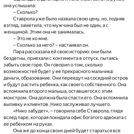
она услышала:
– Сколько?
Ставрола уже было назвала свою цену, но, подняв
взгляд, заметила, что мужчина был не один, а с
женщиной. Этим она не занималась.
– Это не ко мне.
– Сколько за него? – настаивал он.
Пара рассказала ей свою историю: они были
бездетны, приехали с континента в отпуск, пытаясь
забыть свое горе. Он говорил о том, сколько
возможностей будет у ее прекрасного мальчика:
деньги, образование. Они переедут на соседний остров
и будут растить ребенка, как своего собственного. Она
вспомнила второго малыша, оставшегося с этим
монстром. Она должна была спасти его. Она вспомнила
выпивку и клиентов. Нико заслуживал лучшего.
«Нико забудет», – говорила себе Ставрола, глядя
вслед паре, которая покидала офис богатого адвоката с
ее ребенком на руках.
Она же до конца своих дней будет стараться все