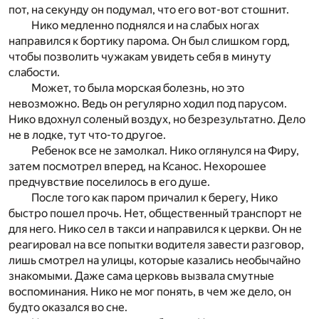
пот, на секунду он подумал, что его вот-вот стошнит.
Нико медленно поднялся и на слабых ногах
направился к бортику парома. Он был слишком горд,
чтобы позволить чужакам увидеть себя в минуту
слабости.
Может, то была морская болезнь, но это
невозможно. Ведь он регулярно ходил под парусом.
Нико вдохнул соленый воздух, но безрезультатно. Дело
не в лодке, тут что-то другое.
Ребенок все не замолкал. Нико оглянулся на Фиру,
затем посмотрел вперед, на Ксанос. Нехорошее
предчувствие поселилось в его душе.
После того как паром причалил к берегу, Нико
быстро пошел прочь. Нет, общественный транспорт не
для него. Нико сел в такси и направился к церкви. Он не
реагировал на все попытки водителя завести разговор,
лишь смотрел на улицы, которые казались необычайно
знакомыми. Даже сама церковь вызвала смутные
воспоминания. Нико не мог понять, в чем же дело, он
будто оказался во сне.