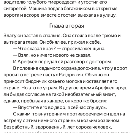
водителю голубого «мерседеса» и угостил его
сигаретой. Машина подала багажником в открытые
ворота и вскоре вместе с гостем выехала на улицу.
Глава вторая
Злату он застал в спальне. Она стояла возле трюмо и
вытирала глаза. Он обнял ее, прижал к себе.
— Что сказал врач? — спросила женщина.
— Взял, но ничего нового не сказал.
И Арефьев передал ей разговор с доктором.
В половине седьмого охрана доложила, что у ворот
просит о встрече пастух Раздрыкин. Обычно он
приносит бидончик козьего молока и оставляет его
охране. Но это по утрам. В другое время Арефьев вряд
ли бы дал согласие на такой необязательный визит,
однако, пребывая в хандре, он коротко бросил:
— Впустите его во двор, я сейчас спущусь.
С каким-то внутренним противоречием он шел на
встречу с этим немного странным козьим хозяином.
Безработный, здоровенный, лет сорока человек,