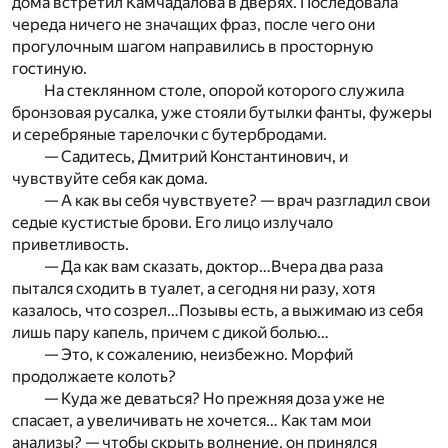
дома встретил Камчадалова в дверях. Последовала
череда ничего не значащих фраз, после чего они
прогулочным шагом направились в просторную
гостиную.
На стеклянном столе, опорой которого служила
бронзовая русалка, уже стояли бутылки фанты, фужеры
и серебряные тарелочки с бутербродами.
— Садитесь, Дмитрий Константинович, и
чувствуйте себя как дома.
— А как вы себя чувствуете? — врач разгладил свои
седые кустистые брови. Его лицо излучало
приветливость.
— Да как вам сказать, доктор…Вчера два раза
пытался сходить в туалет, а сегодня ни разу, хотя
казалось, что созрел…Позывы есть, а выжимаю из себя
лишь пару капель, причем с дикой болью…
— Это, к сожалению, неизбежно. Морфий
продолжаете колоть?
— Куда же деваться? Но прежняя доза уже не
спасает, а увеличивать не хочется… Как там мои
анализы? — чтобы скрыть волнение, он принялся