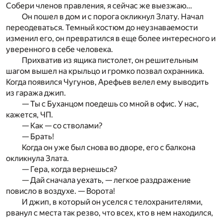
Собери членов правления, я сейчас же выезжаю…
Он пошел в дом и с порога окликнул Злату. Начал
переодеваться. Темный костюм до неузнаваемости
изменил его, он превратился в еще более интересного и
уверенного в себе человека.
Прихватив из ящика пистолет, он решительным
шагом вышел на крыльцо и громко позвал охранника.
Когда появился Чугунов, Арефьев велел ему выводить
из гаража джип.
— Ты с Буханцом поедешь со мной в офис. У нас,
кажется, ЧП.
— Как — со стволами?
— Брать!
Когда он уже был снова во дворе, его с балкона
окликнула Злата.
— Гера, когда вернешься?
— Дай сначала уехать, — легкое раздражение
повисло в воздухе. — Ворота!
И джип, в который он уселся с телохранителями,
рванул с места так резво, что всех, кто в нем находился,