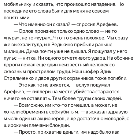
мобильнику и сказать, что произошло нападение. Но
последние его слова были для меня не совсем
понятными.
— Что именно он сказал? — спросил Арефьев.
— Орлов произнес только одно слово — не то
«пура», не то «кура«…Что-то очень похожее. Мы сразу
же выехали туда, и в Редькино прибыли раньше
милиции. Дима почти уже не дышал. Я пощупал у него
пульс — нитка. Ни одного отчетливого удара. На обочине
дороги лежал еще один неизвестный человек со
сквозным прострелом груди. Наш шофер Эдик
Стрельченко и двое других охранников тоже погибли.
— Это как-то не вяжется, — вслух подумал
Арефьев, — киллеры на месте убийства стараются
ничего не оставлять. Тем более трупы своих людей.
— Возможно, им кто-то помешал, а может, не
хотели обременять себя убитым, — высказал здравую
мысль один из акционеров, еще достаточно молодой, с
широкими плечами блондин.
— Просто, прихватив деньги, им надо было как