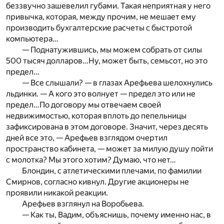
беззвучно зашевелил губами. Такая неприятная у него
привычка, которая, между прочим, не мешает ему
производить бухгалтерские расчеты с быстротой
компьютера…
— Поднатужившись, мы можем собрать от силы
500 тысяч долларов…Ну, может быть, семьсот, но это
предел…
— Все слышали? — в глазах Арефьева шелохнулись
льдинки. — А кого это волнует — предел это или не
предел…По договору мы отвечаем своей
недвижимостью, которая вплоть до пепельницы
зафиксирована в этом договоре. Значит, через десять
дней все это, — Арефьев взглядом очертил
пространство кабинета, — может за милую душу пойти
с молотка? Мы этого хотим? Думаю, что нет…
Блондин, с атлетическими плечами, по фамилии
Смирнов, согласно кивнул. Другие акционеры не
проявили никакой реакции.
Арефьев взглянул на Воробьева.
— Как ты, Вадим, объяснишь, почему именно нас, в