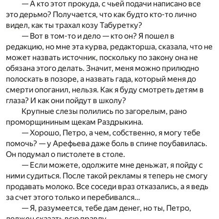
— А кто этот прокуда, с чьей подачи написано все
это дерьмо? Получается, что как будто кто-то лично
видел, как ты трахал козу Табуретку?
— Вот в том-то и дело — кто он? Я пошел в
редакцию, но мне эта курва, редакторша, сказала, что не
может назвать источник, поскольку по закону она не
обязана этого делать. Значит, меня можно прилюдно
полоскать в позоре, а назвать гада, который меня до
смерти опоганил, нельзя. Как я буду смотреть детям в
глаза? И как они пойдут в школу?
Крупные слезы полились по загорелым, рано
проморщининым щекам Раздрыкина.
— Хорошо, Петро, а чем, собственно, я могу тебе
помочь? — у Арефьева даже боль в спине поубавилась.
Он подумал о пистолете в столе.
— Если можете, одолжите мне деньжат, я пойду с
ними судиться. После такой рекламы я теперь не смогу
продавать молоко. Все соседи враз отказались, а я ведь
за счет этого только и перебивался…
— Я, разумеется, тебе дам денег, но ты, Петро,
должен сказать всю правду.