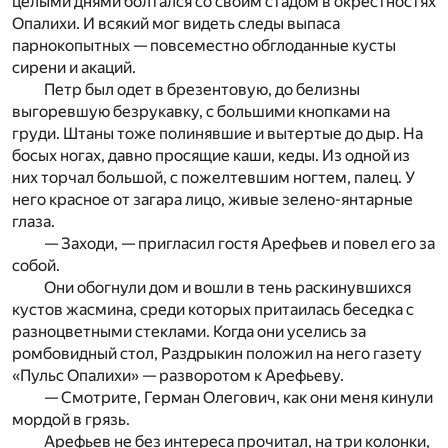
целыми днями болтался со своим стадом в окрестностях
Опалихи. И всякий мог видеть следы выпаса
парнокопытных — повсеместно обглоданные кусты
сирени и акаций.
Петр был одет в брезентовую, до белизны
выгоревшую безрукавку, с большими кнопками на
груди. Штаны тоже полинявшие и вытертые до дыр. На
босых ногах, давно просящие каши, кеды. Из одной из
них торчал большой, с пожелтевшим ногтем, палец. У
него красное от загара лицо, живые зелено-янтарные
глаза.
— Заходи, — пригласил гостя Арефьев и повел его за
собой.
Они обогнули дом и вошли в тень раскинувшихся
кустов жасмина, среди которых притаилась беседка с
разноцветными стеклами. Когда они уселись за
ромбовидный стол, Раздрыкин положил на него газету
«Пульс Опалихи» — разворотом к Арефьеву.
— Смотрите, Герман Олегович, как они меня кинули
мордой в грязь.
Арефьев не без интереса прочитал, на три колонки,