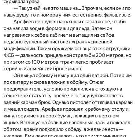
скрывала трава.
— Так узнай, чья это машина…Впрочем, если они по
нашу душу, то и номера у них, естественно, фальшивые.
Арефьев вернулся на кухню и сказал жене, чтобы
она налила воды в формочки для льда. Затем он
направился к себе в кабинет и вытащил из сейфа
недавно купленный пистолет «грач» усиленной
модификации. Таким оружием оснащаются сотрудники
ФСБ — дальность прицельной стрельбы 200 метров, но
при этом со 100 метров «грач» легко пробивает
серийный армейский бронежилет.
Он вынул обойму и вылущил один патрон. Потер им
по свитеру и снова вложил в обойму. Отжал
предохранитель, условно прицелился в стоящую на
секретере статуэтку, после чего засунул пистолет в
задний карман брюк. Однако пистолет оттягивал карман
и мешал сидеть. Арефьев подошел к рабочему столу и
кинул оружие на ворох бумаг, лежащих в верхнем
ящике. Взглянул на большие напольные часы и пожалел
об этом: время подходило к обеду, а желание есть —
нулевое. Ему даже показалось, что при упоминании о