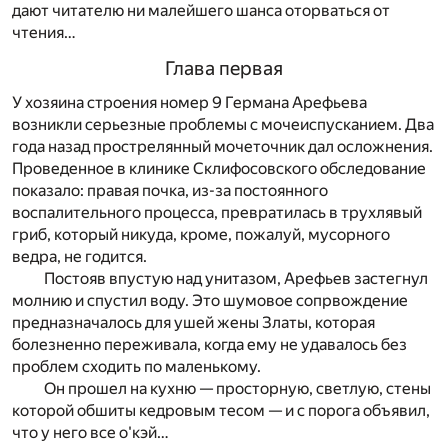
дают читателю ни малейшего шанса оторваться от
чтения…
Глава первая
У хозяина строения номер 9 Германа Арефьева
возникли серьезные проблемы с мочеиспусканием. Два
года назад прострелянный мочеточник дал осложнения.
Проведенное в клинике Склифосовского обследование
показало: правая почка, из-за постоянного
воспалительного процесса, превратилась в трухлявый
гриб, который никуда, кроме, пожалуй, мусорного
ведра, не годится.
Постояв впустую над унитазом, Арефьев застегнул
молнию и спустил воду. Это шумовое сопрвождение
предназначалось для ушей жены Златы, которая
болезненно переживала, когда ему не удавалось без
проблем сходить по маленькому.
Он прошел на кухню — просторную, светлую, стены
которой обшиты кедровым тесом — и с порога объявил,
что у него все о'кэй…