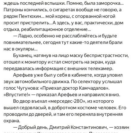
ждешь последней вспышки. Помню, была заморочка…
Патроны кончились, о сигаретах вообще не говорю, а
рядом Пентюхин… мой кореш, с оторванной ногой
просит пристрелить…А здесь, у вас, практически, дом
отдыха, реабилитационное отделение…
— Ладно, особенно не расслабляйтесь и будьте
повнимательнее, сегодня тут какие-то деятели брали
нас в окуляры…
Буханец, натянув на лицо маску беспристрастности,
отошел к монитору и стал смотреть на экран, куда
передавалась информация с внешних телекамер.
Арефьев уже был у себя в кабинете, когда уловил
звук автомобильного движка. По селектору услышал
голос Чугунова: «Приехал доктор Камчадалов».
«Впустите!» — приказал Арефьев и направился вниз.
Во двор въехал «мерседес-280», из которого
вышел седовласый, в добротном костюме человек. Его
проводили до дверей, и там его переняла внутренняя
охрана.
— Добрый день, Дмитрий Константинович, — хозяин