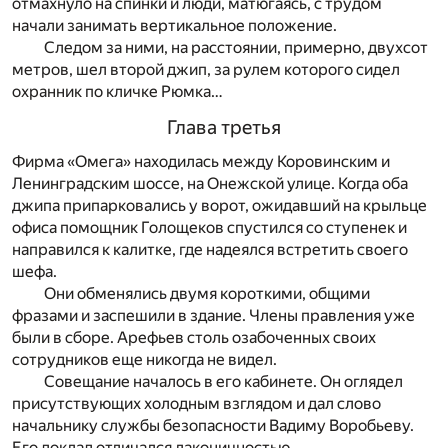
отмахнуло на спинки и люди, матюгаясь, с трудом
начали занимать вертикальное положение.
Следом за ними, на расстоянии, примерно, двухсот
метров, шел второй джип, за рулем которого сидел
охранник по кличке Рюмка…
Глава третья
Фирма «Омега» находилась между Коровинским и
Ленинградским шоссе, на Онежской улице. Когда оба
джипа припарковались у ворот, ожидавший на крыльце
офиса помощник Голощеков спустился со ступенек и
направился к калитке, где надеялся встретить своего
шефа.
Они обменялись двумя короткими, общими
фразами и заспешили в здание. Члены правления уже
были в сборе. Арефьев столь озабоченных своих
сотрудников еще никогда не видел.
Совещание началось в его кабинете. Он оглядел
присутствующих холодным взглядом и дал слово
начальнику службы безопасности Вадиму Воробьеву.
Его доклад отличался лаконичностью.