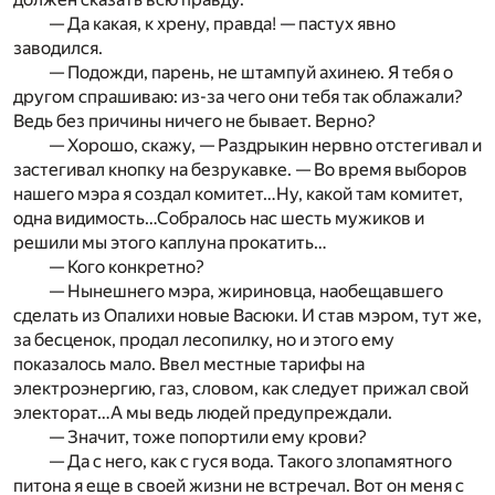
— Да какая, к хрену, правда! — пастух явно
заводился.
— Подожди, парень, не штампуй ахинею. Я тебя о
другом спрашиваю: из-за чего они тебя так облажали?
Ведь без причины ничего не бывает. Верно?
— Хорошо, скажу, — Раздрыкин нервно отстегивал и
застегивал кнопку на безрукавке. — Во время выборов
нашего мэра я создал комитет…Ну, какой там комитет,
одна видимость…Собралось нас шесть мужиков и
решили мы этого каплуна прокатить…
— Кого конкретно?
— Нынешнего мэра, жириновца, наобещавшего
сделать из Опалихи новые Васюки. И став мэром, тут же,
за бесценок, продал лесопилку, но и этого ему
показалось мало. Ввел местные тарифы на
электроэнергию, газ, словом, как следует прижал свой
электорат…А мы ведь людей предупреждали.
— Значит, тоже попортили ему крови?
— Да с него, как с гуся вода. Такого злопамятного
питона я еще в своей жизни не встречал. Вот он меня с