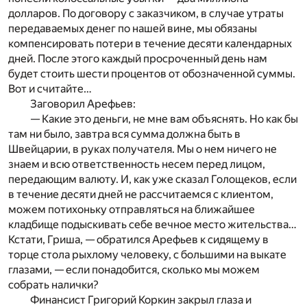
долларов. По договору с заказчиком, в случае утраты
передаваемых денег по нашей вине, мы обязаны
компенсировать потери в течение десяти календарных
дней. После этого каждый просроченный день нам
будет стоить шести процентов от обозначенной суммы.
Вот и считайте…
Заговорил Арефьев:
— Какие это деньги, не мне вам объяснять. Но как бы
там ни было, завтра вся сумма должна быть в
Швейцарии, в руках получателя. Мы о нем ничего не
знаем и всю ответственность несем перед лицом,
передающим валюту. И, как уже сказал Голощеков, если
в течение десяти дней не рассчитаемся с клиентом,
можем потихоньку отправляться на ближайшее
кладбище подыскивать себе вечное место жительства…
Кстати, Гриша, — обратился Арефьев к сидящему в
торце стола рыхлому человеку, с большими на выкате
глазами, — если понадобится, сколько мы можем
собрать налички?
Финансист Григорий Коркин закрыл глаза и