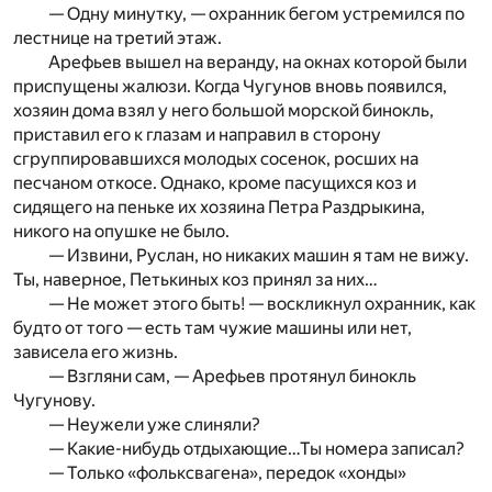
— Одну минутку, — охранник бегом устремился по
лестнице на третий этаж.
Арефьев вышел на веранду, на окнах которой были
приспущены жалюзи. Когда Чугунов вновь появился,
хозяин дома взял у него большой морской бинокль,
приставил его к глазам и направил в сторону
сгруппировавшихся молодых сосенок, росших на
песчаном откосе. Однако, кроме пасущихся коз и
сидящего на пеньке их хозяина Петра Раздрыкина,
никого на опушке не было.
— Извини, Руслан, но никаких машин я там не вижу.
Ты, наверное, Петькиных коз принял за них…
— Не может этого быть! — воскликнул охранник, как
будто от того — есть там чужие машины или нет,
зависела его жизнь.
— Взгляни сам, — Арефьев протянул бинокль
Чугунову.
— Неужели уже слиняли?
— Какие-нибудь отдыхающие…Ты номера записал?
— Только «фольксвагена», передок «хонды»