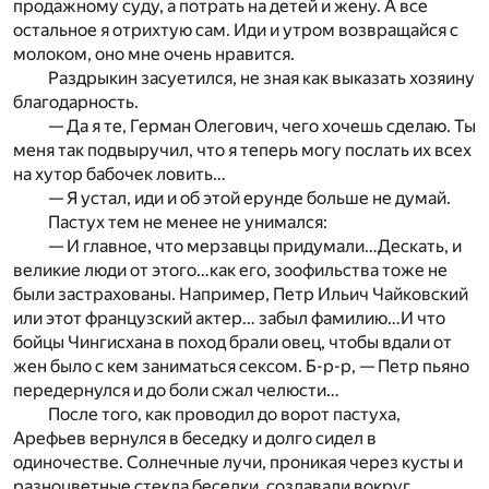
продажному суду, а потрать на детей и жену. А все
остальное я отрихтую сам. Иди и утром возвращайся с
молоком, оно мне очень нравится.
Раздрыкин засуетился, не зная как выказать хозяину
благодарность.
— Да я те, Герман Олегович, чего хочешь сделаю. Ты
меня так подвыручил, что я теперь могу послать их всех
на хутор бабочек ловить…
— Я устал, иди и об этой ерунде больше не думай.
Пастух тем не менее не унимался:
— И главное, что мерзавцы придумали…Дескать, и
великие люди от этого…как его, зоофильства тоже не
были застрахованы. Например, Петр Ильич Чайковский
или этот французский актер… забыл фамилию…И что
бойцы Чингисхана в поход брали овец, чтобы вдали от
жен было с кем заниматься сексом. Б-р-р, — Петр пьяно
передернулся и до боли сжал челюсти…
После того, как проводил до ворот пастуха,
Арефьев вернулся в беседку и долго сидел в
одиночестве. Солнечные лучи, проникая через кусты и
разноцветные стекла беседки, создавали вокруг