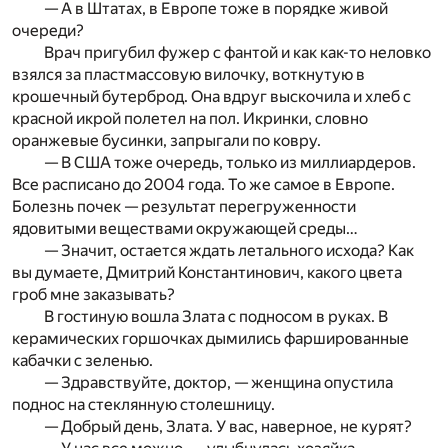
— А в Штатах, в Европе тоже в порядке живой
очереди?
Врач пригубил фужер с фантой и как как-то неловко
взялся за пластмассовую вилочку, воткнутую в
крошечный бутерброд. Она вдруг выскочила и хлеб с
красной икрой полетел на пол. Икринки, словно
оранжевые бусинки, запрыгали по ковру.
— В США тоже очередь, только из миллиардеров.
Все расписано до 2004 года. То же самое в Европе.
Болезнь почек — результат перегруженности
ядовитыми веществами окружающей среды…
— Значит, остается ждать летального исхода? Как
вы думаете, Дмитрий Константинович, какого цвета
гроб мне заказывать?
В гостиную вошла Злата с подносом в руках. В
керамических горшочках дымились фаршированные
кабачки с зеленью.
— Здравствуйте, доктор, — женщина опустила
поднос на стеклянную столешницу.
— Добрый день, Злата. У вас, наверное, не курят?