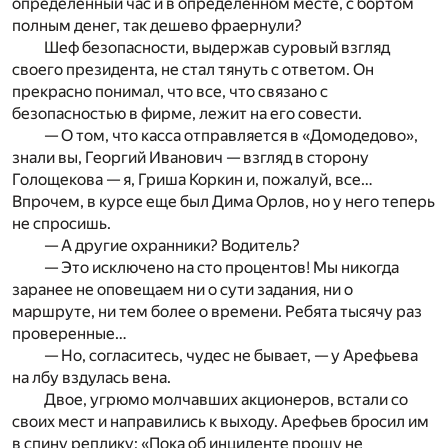
определенный час и в определенном месте, с бортом
полным денег, так дешево фраернули?
Шеф безопасности, выдержав суровый взгляд
своего президента, не стал тянуть с ответом. Он
прекрасно понимал, что все, что связано с
безопасностью в фирме, лежит на его совести.
— О том, что касса отправляется в «Домодедово»,
знали вы, Георгий Иванович — взгляд в сторону
Голощекова — я, Гриша Коркин и, пожалуй, все…
Впрочем, в курсе еще был Дима Орлов, но у него теперь
не спросишь.
— А другие охранники? Водитель?
— Это исключено на сто процентов! Мы никогда
заранее не оповещаем ни о сути задания, ни о
маршруте, ни тем более о времени. Ребята тысячу раз
проверенные…
— Но, согласитесь, чудес не бывает, — у Арефьева
на лбу вздулась вена.
Двое, угрюмо молчавших акционеров, встали со
своих мест и направились к выходу. Арефьев бросил им
в спину реплику: «Пока об инциденте прошу не