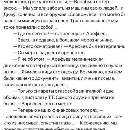
можно быстрее уносить ноги, — Воробьев потер
висок. — Мы успели забрать из машины своих людей…и
Диму, конечно, и все оружие…Словом, все, что могло бы
навести милицию на наш след. Труп нападавшего мы
тоже привезли с собой…
— Где он сейчас? — встрепенулся Арефьев.
— Здесь, в подвале, в большом морозильнике.
— Кто его осматривал? — Арефьев был нетерпелив.
— Он мертв на двести процентов.
— Я не об этом, — Арефьев механическим
движением потер рукой поясницу, где сильно тянуло и
ныло. — Я имею в виду его одежду. Возможно, при нем
были какие-то документы, визитки, личные письма,
записная книжка и так далее…
— Только сигареты с газовой зажигалкой и две
обоймы к пистолету ТТ. Самого оружия при нем не
было, — Воробьев сел на место.
— Теперь о наших финансовых потерях, —
Голощеков всмотрелся в лица присутствовавших, кое-
кто из них сидел, опустив глаза… — К сожалению, мы
понесли колоссальные убытки — два миллиона