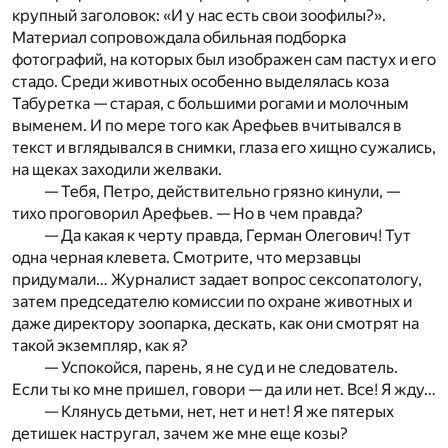
крупный заголовок: «И у нас есть свои зоофилы?».
Материал сопровождала обильная подборка
фотографий, на которых был изображен сам пастух и его
стадо. Среди животных особенно выделялась коза
Табуретка — старая, с большими рогами и молочным
выменем. И по мере того как Арефьев вчитывался в
текст и вглядывался в снимки, глаза его хищно сужались,
на щеках заходили желваки.
— Тебя, Петро, действительно грязно кинули, —
тихо проговорил Арефьев. — Но в чем правда?
— Да какая к черту правда, Герман Олегович! Тут
одна черная клевета. Смотрите, что мерзавцы
придумали… Журналист задает вопрос сексопатологу,
затем председателю комиссии по охране животных и
даже директору зоопарка, дескать, как они смотрят на
такой экземпляр, как я?
— Успокойся, парень, я не суд и не следователь.
Если ты ко мне пришел, говори — да или нет. Все! Я жду…
— Клянусь детьми, нет, нет и нет! Я же пятерых
детишек настругал, зачем же мне еще козы?