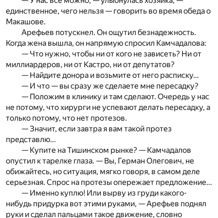
— У нас все можно, — улыбнулась хозяйка, —
единственное, чего нельзя — говорить во время обеда о
Макашове.
Арефьев потускнел. Он ощутил безнадежность.
Когда жена вышла, он напрямую спросил Камчадалова:
— Что нужно, чтобы ни от кого не зависеть? Ни от
миллиардеров, ни от Кастро, ни от депутатов?
— Найдите донора и возьмите от него расписку…
— И что — вы сразу же сделаете мне пересадку?
— Положим в клинику и там сделают. Очередь у нас
не потому, что хирурги не успевают делать пересадку, а
только потому, что нет протезов.
— Значит, если завтра я вам такой протез
представлю…
— Купите на Тишинском рынке? — Камчадалов
опустил к тарелке глаза. — Вы, Герман Олегович, не
обижайтесь, но ситуация, мягко говоря, в самом деле
серьезная. Спрос на протезы опережает предложение…
— Именно куплю! Или вырву из груди какого-
нибудь придурка вот этими руками, — Арефьев поднял
руки и сделал пальцами такое движение, словно