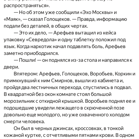
распространяться».
— Но об этом уже сообщили «Эхо Москвы» и
«Маяк», — сказал Голощеков. — Правда, информацию
подали без деталей, в общих чертах.
— Это их дело, — Арефьев вытащил из кейса
упаковку «Севредола» и одну таблетку положил под
язык. Когда наркотик начал подавлять боль, Арефьев
заметно приободрился.
— Пошли! — он поднялся из-за стола и направился к
двери.
Впятером: Арефьев, Голощеков, Воробьев, Коркин и
примкнувший к ним Смирнов, вышли из кабинета и,
пройдя два лестничных перехода, спустились в подвал.
В квадратной без окон комнате стоял большой
морозильник с откидной крышкой. Воробьев поднял ее и
подошедшие увидели лежащего в скрюченной позе
довольно еще молодого, но уже охваченного холодом
смерти человека.
Он был в черных джинсах, кроссовках, в тонкой
кожаной куртке, с отчетливыми пятнами крови. В одном