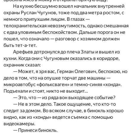
На кухню бесшумно вошел начальник внутренней
охраны Руслан Чугунов, тоже под два метра ростом, с
немного припухшим лицом. В глазах —
телохранительская невозмутимость, однако смешанная
с едва уловимым беспокойством. Дальше порога он не
пошел, что означало — разговор с хозяином должен
быть тет-а-тет.
Арефьев дотронулся до плеча Златы и вышел из
кухни. Когда они с Чугуновым оказались в коридоре,
охранник сказал:
— Может, я зря вас, Герман Олегович, беспокою, но
дело в том, что на опушке торчат две машины —
микроавтобус «фольксваген» и темно-синяя «хонда».
Подъехали и стоят, никто не выходит…
— Это, что — из ряда вон выходящее событие?
— Не в этом дело. Такое ощущение, что кто-то
следит за домом. Во всяком случае, в бинокль хорошо
видно, как из «хонды» ведется съемка с помощью
видеокамеры.
— Принеси бинокль.