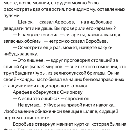
месте, возле молнии, с трудом можно было
рассмотреть два отверстия, по-видимому, оставленных
пулями.
— Щенок, — сказал Арефьев, — на вид больше
двадцати пяти не дашь. Вы проверили его карманы?
— Я вам уже говорил — сигареты, зажигалка и две
запасных обоймы, — негромко сказал Воробьев.
— Осмотрите еще раз, может, найдете какую-
нибудь зацепку.
— Это лишнее, — вдруг проговорил стоявший за
спиной Арефьева Смирнов, — вне всякого сомнения, это
труп бандита Фуры, из великолукской бригады. Он на
своей «хонде» часто бывал на наших бензозаправочных
станциях и мои люди хорошо его знают.
Арефьев обернулся к Смирнову.
— А если это ошибка? — спросил он.
— Не думаю… У Фуры на правой кисти наколка…
Изображение обнаженной девицы в шляпе, сидящей
верхом на пистолете…
Воробьев отвернул манжет куртки, которая была на