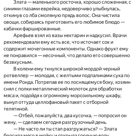
Злата — маленького росточка, хорошо сложенная, с
синими глазами еврейка, недоверчиво улыбнулась,
откинув со лба смоляную прядь волос. Она чистила
овощи, собираясь приготовить его любимое блюдо —
кабачки фаршированные.
Арефьев взял из вазы нектарин и надкусил. Врачи
рекомендовали ему есть все, что источает сок и
содержит мочегонные компоненты. Однако фрукт ему
не понравился — несочный, что делало его совершенно
безвкусным.
В колени ему ткнулся широкой мордой черный
ротвеллер — молодая, с желтыми подпалинами сука по
имени Ронда. Потрепав ее по лоснящемуся боку, хозяин
снял с полки металлический молоток для обработки
мяса и, подойдя к огромному морозильному шкафу,
вынул оттуда целлофановый пакет с отборной
телятиной.
— Отбей, пожалуйста, два кусочка, — попросил он
жену, — сделаем сегодня разгрузочный день.
— Не часто ли ты стал разгружаться? — Злата
бросила мясо в мойку и открыла горячую воду.