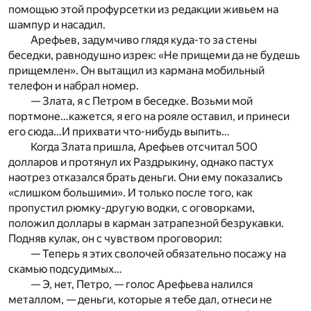
помощью этой профурсетки из редакции живьем на
шампур и насадил.
Арефьев, задумчиво глядя куда-то за стены
беседки, равнодушно изрек: «Не прищеми да не будешь
прищемлен». Он вытащил из кармана мобильный
телефон и набрал номер.
— Злата, я с Петром в беседке. Возьми мой
портмоне…кажется, я его на рояле оставил, и принеси
его сюда…И прихвати что-нибудь выпить…
Когда Злата пришла, Арефьев отсчитал 500
долларов и протянул их Раздрыкину, однако пастух
наотрез отказался брать деньги. Они ему показались
«слишком большими». И только после того, как
пропустил рюмку-другую водки, с оговорками,
положил доллары в карман затрапезной безрукавки.
Подняв кулак, он с чувством проговорил:
— Теперь я этих сволочей обязательно посажу на
скамью подсудимых…
— Э, нет, Петро, — голос Арефьева налился
металлом, — деньги, которые я тебе дал, отнеси не