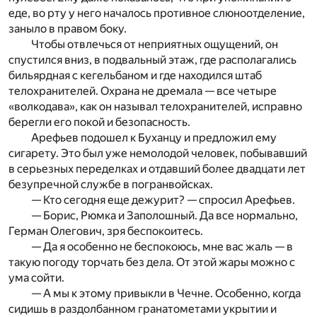
еде, во рту у него началось противное слюноотделение,
заныло в правом боку.
Чтобы отвлечься от неприятных ощущений, он
спустился вниз, в подвальный этаж, где располагались
бильярдная с кегельбаном и где находился штаб
телохранителей. Охрана не дремала — все четыре
«волкодава», как он называл телохранителей, исправно
берегли его покой и безопасность.
Арефьев подошел к Буханцу и предложил ему
сигарету. Это был уже немолодой человек, побывавший
в серьезных переделках и отдавший более двадцати лет
безупречной службе в погранвойсках.
— Кто сегодня еще дежурит? — спросил Арефьев.
— Борис, Рюмка и Заполошный. Да все нормально,
Герман Олегович, зря беспокоитесь.
— Да я особенно не беспокоюсь, мне вас жаль — в
такую погоду торчать без дела. От этой жары можно с
ума сойти.
— А мы к этому привыкли в Чечне. Особенно, когда
сидишь в раздолбанном гранатометами укрытии и