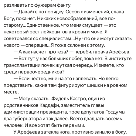
разливать по фужерам фанту.
— Давайте по порядку. Особых изменений, слава
Богу, пока нет. Никаких новообразований, все по-
старому…Единственное, что меня смущает — это
некоторый рост лейкоцитов в крови и моче. Я
советовался со специалистам…Ну что они могут сказать
нового — операция…Я тоже склонен к этому.
— А как насчет протеза? — перебил врача Арефьев.
— Вот тут у нас больших побед пока нет. В институте
трансплантации почек жуткая очередь. И знаете, кто
среди первоочередников?
— Если честно, мне на это наплевать. Но легко
представить, какие там фигурируют шишки на ровном
месте.
— Могу сказать…Фидель Кастро, один из
родственников Каддафи, заместитель главы
администрации президента, трое депутатов Госдумы,
два губернатора и так далее. Всего двадцать восемь
человек. И все хотят быть первыми.
У Арефьева затекла нога, противно заныло в боку.