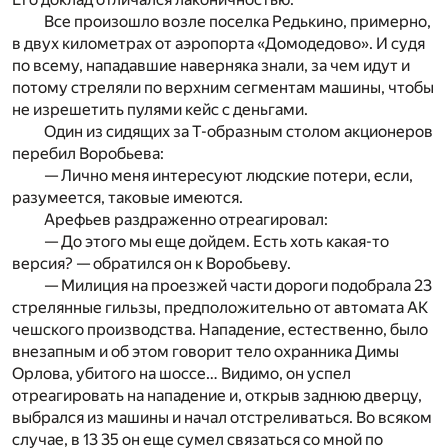
Все произошло возле поселка Редькино, примерно,
в двух километрах от аэропорта «Домодедово». И судя
по всему, нападавшие наверняка знали, за чем идут и
потому стреляли по верхним сегментам машины, чтобы
не изрешетить пулями кейс с деньгами.
Один из сидящих за Т-образным столом акционеров
перебил Воробьева:
— Лично меня интересуют людские потери, если,
разумеется, таковые имеются.
Арефьев раздраженно отреагировал:
— До этого мы еще дойдем. Есть хоть какая-то
версия? — обратился он к Воробьеву.
— Милиция на проезжей части дороги подобрала 23
стрелянные гильзы, предположительно от автомата АК
чешского производства. Нападение, естественно, было
внезапным и об этом говорит тело охранника Димы
Орлова, убитого на шоссе… Видимо, он успел
отреагировать на нападение и, открыв заднюю дверцу,
выбрался из машины и начал отстреливаться. Во всяком
случае, в 13 35 он еще сумел связаться со мной по