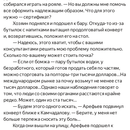
собирался играть на рояле. — Но вы должны мне помочь
все оформить надлежащим образом. Что для этого
нужно — сертификат?
Хозяин поднялся и подошел к бару. Откуда-то из-за
бутылок с напитками вытащил продолговатый конверт
и, возвратившись, положил его на стол.
— Надеюсь, этого хватит, чтобы с вашими
консультантами решить мою проблему положительно.
Сколько по-вашему может стоить почка?
— Если от бомжа — пару бутылок водки, у
безработного, который готов продать себя по частям,
можно сторговать за полторы-три тысячи долларов…На
международном рынке за почку возьмут не менее ста
тысяч долларов…Однако наши наблюдения говорят о
том, что люди со своими органами расстаются крайне
редко. Может, один из ста тысяч…
— Будем этого одного искать, — Арефьев подвинул
конверт ближе к Камчадалову. — Берите, у меня нет
больше терпежа сносить эту боль…
Когда они вышли на улицу, Арефьев подошел к