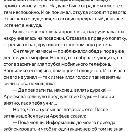
прихотливые узоры. На душе было отрадно и вместе с
тем неспокойно. И он понимал, откуда исходит тревога:
от четкого ощущения, что в один прекрасный день все
истечет в никуда.
Боль, словно колючая проволока, накручивалась и
накручивалась на позвонки. Отдавала в правую лопатку,
стреляла в пах, крутилась штопором внутри тела.
Он глянул на часы — приближался обед и пора уже
делать укол морфия. Но когда он собрался уходить, на
столе засигналила трубка мобильного телефона.
Звонили из его офиса, помощник Голощеков. И сначала
он его не узнал — так изменился голос и так невнятны
были слова помощника.
— Да прекрати ты, наконец, валять дурака! —
Арефьева кольнуло предчувствие беды. — Говори
внятно, как я тебя учил…
Но то, что он услышал, потрясло его. После
затянувшейся паузы Арефьев сказал:
— Пока молчи. Информацию до моего приезда
заблокировать и чтоб ни один акционер об том не знал.