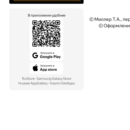
В приложении удобнее
© Миллер Т.А., пе
© Оформление
RuStore
·
Samsung Galaxy Store
Huawei AppGallery
·
Xiaomi GetApps