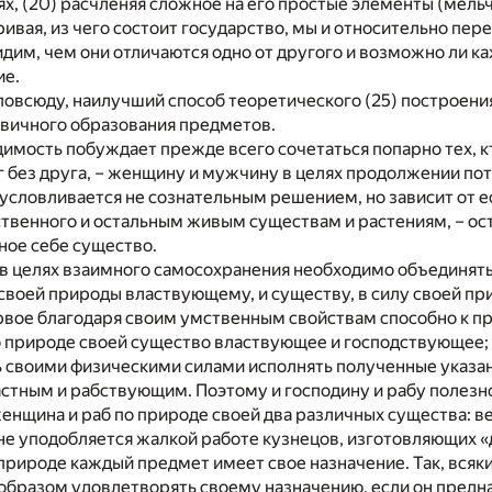
аях, (20) расчленяя сложное на его простые элементы (мель
ривая, из чего состоит государство, мы и относительно пе
дим, чем они отличаются одно от другого и возможно ли ка
ие.
и повсюду, наилучший способ теоретического (25) построени
вичного образования предметов.
одимость побуждает прежде всего сочетаться попарно тех, 
 без друга, – женщину и мужчину в целях продолжении по
бусловливается не сознательным решением, но зависит от 
твенного и остальным живым существам и растениям, – ост
ное себе существо.
 в целях взаимного самосохранения необходимо объединят
 своей природы властвующему, и существу, в силу своей п
рвое благодаря своим умственным свойствам способно к п
 природе своей существо властвующее и господствующее; в
 своими физическими силами исполнять полученные указан
тным и рабствующим. Поэтому и господину и рабу полезно 
 женщина и раб по природе своей два различных существа: в
не уподобляется жалкой работе кузнецов, изготовляющих 
 природе каждый предмет имеет свое назначение. Так, вся
образом удовлетворять своему назначению, если он предн