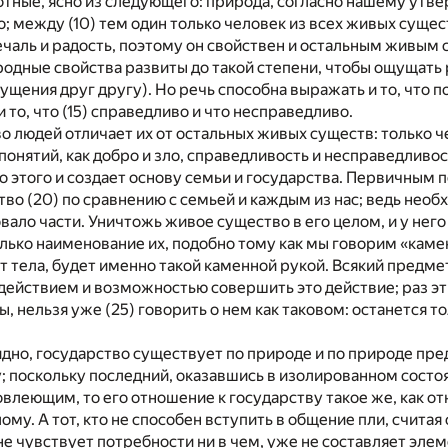
тные, ясно из следующего: природа, согласно нашему утв
о; между (10) тем один только человек из всех живых сущес
чаль и радость, поэтому он свойствен и остальным живым
родные свойства развиты до такой степени, чтобы ощущать 
ущения друг другу). Но речь способна выражать и то, что п
и то, что (15) справедливо и что несправедливо.
тво людей отличает их от остальных живых существ: только ч
онятий, как добро и зло, справедливость и несправедливость
о этого и создает основу семьи и государства. Первичным 
тво (20) по сравнению с семьей и каждым из нас; ведь необ
ало части. Уничтожь живое существо в его целом, и у него н
олько наименование их, подобно тому как мы говорим «камен
от тела, будет именно такой каменной рукой. Всякий предм
ействием и возможностью совершить это действие; раз эти
, нельзя уже (25) говорить о нем как таковом: останется то
видно, государство существует по природе и по природе пр
 поскольку последний, оказавшись в изолированном состоя
влеющим, то его отношение к государству такое же, как о
ому. А тот, кто не способен вступить в общение пли, счита
 чувствует потребности ни в чем, уже не составляет элем