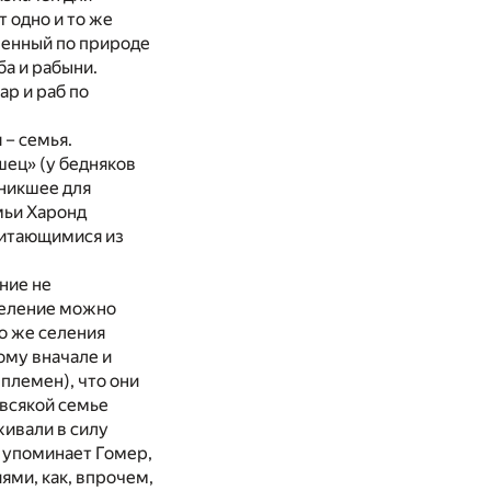
т одно и то же
аченный по природе
ба и рабыни.
ар и раб по
 – семья.
шец» (у бедняков
зникшее для
мьи Харонд
«питающимися из
ние не
селение можно
о же селения
ому вначале и
племен), что они
 всякой семье
живали в силу
 упоминает Гомер,
ями, как, впрочем,