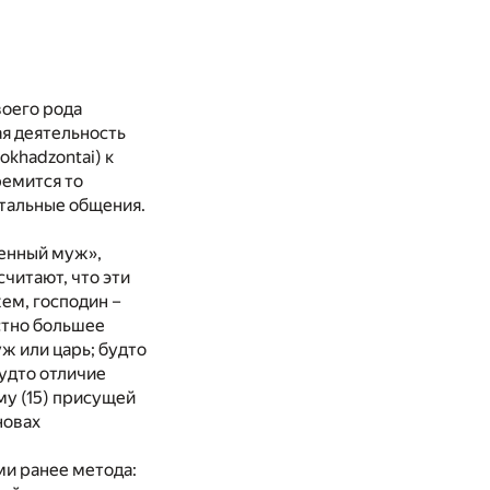
воего рода
ая деятельность
okhadzontai) к
ремится то
стальные общения.
венный муж»,
считают, что эти
ем, господин –
стно большее
ж или царь; будто
удто отличие
му (15) присущей
новах
ми ранее метода: