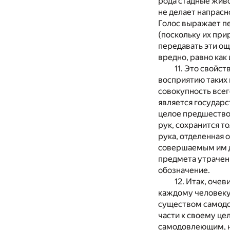
рода стадные живо
не делает напрасн
Голос выражает пе
(поскольку их при
передавать эти ощ
вредно, равно как 
11. Это свойс
восприятию таких п
совокупность всег
является государс
целое предшествов
рук, сохранится т
рука, отделенная 
совершаемым им д
предмета утрачены
обозначение.
12. Итак, оче
каждому человеку;
существом самодо
части к своему цел
самодовлеющим, не