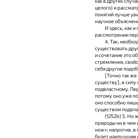
как в других случ
целого) и рассмат
понятий лучше уви
научное объяснен
И здесь, как 
рассмотрении пер
4. Так, необх
существовать друг
и сочетание это о
стремления, свойс
себя другое подоб
[Точно так же
существу], в силу
подвластному. Пе
потому оно уже по
оно способно лишь
существом подвлас
(1252b) 5. Но
природы ни в чем 
нож»; напротив, в
будет наилучшим 