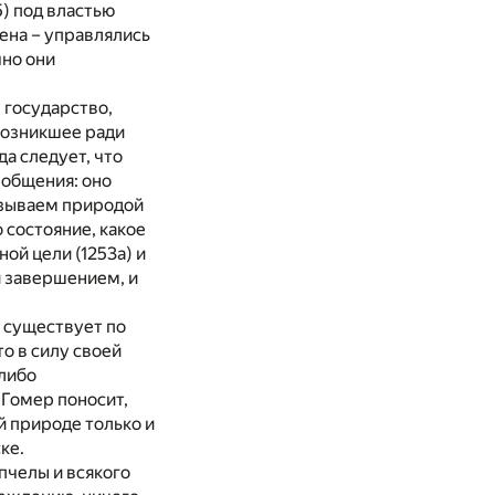
5) под властью
мена – управлялись
чно они
 государство,
возникшее ради
а следует, что
 общения: оно
азываем природой
 состояние, какое
ой цели (1253a) и
 завершением, и
о существует по
то в силу своей
 либо
 Гомер поносит,
ей природе только и
ке.
пчелы и всякого