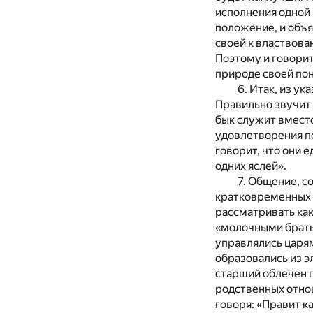
исполнения одной 
положение, и объя
своей к властвова
Поэтому и говорит
природе своей пон
6. Итак, из у
Правильно звучит 
бык служит вмест
удовлетворения по
говорит, что они 
одних яслей».
7. Общение, с
кратковременных т
рассматривать как
«молочными братья
управлялись царям
образовались из э
старший облечен п
родственных отно
говоря: «Правит к