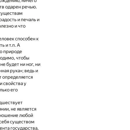
ерждению, ничего
тв одарен речью.
 существам
радость и печаль и
олезно и что
еловек способен к
 и т.п. А
по природе
ходимо, чтобы
е будет ни ног, ни
ная рука»; ведь и
ет определяется
 свойства у
лько его
едшествует
нии, не является
тношение любой
я себя существом
ента государства,