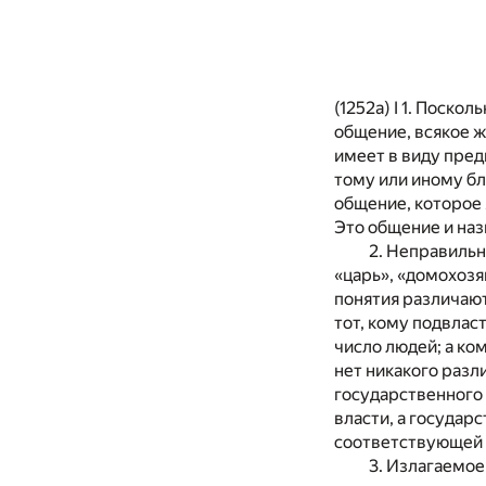
(1252а) I 1. Поско
общение, всякое ж
имеет в виду предп
тому или иному бл
общение, которое 
Это общение и на
2. Неправильн
«царь», «домохозяи
понятия различают
тот, кому подвлас
число людей; а ко
нет никакого раз
государственного 
власти, а государ
соответствующей н
3. Излагаемое