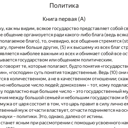
Политика
Книга первая (А)
льку, как мы видим, всякое государство представляет собой с
е общение организуется ради какого-либо блага (ведь всяк
олагаемое благо), то, очевидно, все общения стремятся (st
агу, причем больше других, (5) и к высшему из всех благ ст
является наиболее важным из всех и обнимает собой все о
зывается государством или общением политическим.
о говорят те, которые полагают, будто понятия «государст
н», «господин» суть понятия тождественные. Ведь (10) они 
ся в количественном, а не в качественном отношении; скаж
тно небольшое число людей; домохозяин – тот, кому подвла
му подвластно еще большее число – это государственный му
личия между большой семьей и небольшим государством и б
мужа от царя состоит в том, что царь правит в силу лично е
ственный муж отчасти властвует, отчасти подчиняется на ос
ауки – политики. Это, однако, далеко от истины.
 станет ясным при рассмотрении с помощью усвоенного на