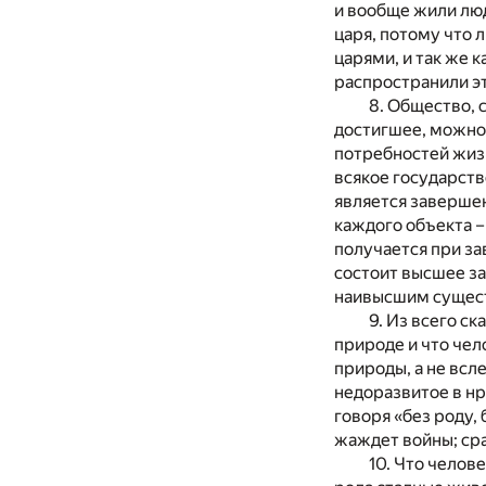
и вообще жили люди
царя, потому что 
царями, и так же 
распространили эт
8. Общество, 
достигшее, можно 
потребностей жизн
всякое государств
является заверше
каждого объекта –
получается при за
состоит высшее з
наивысшим сущес
9. Из всего с
природе и что чело
природы, а не всл
недоразвитое в нр
говоря «без роду, 
жаждет войны; сра
10. Что челов