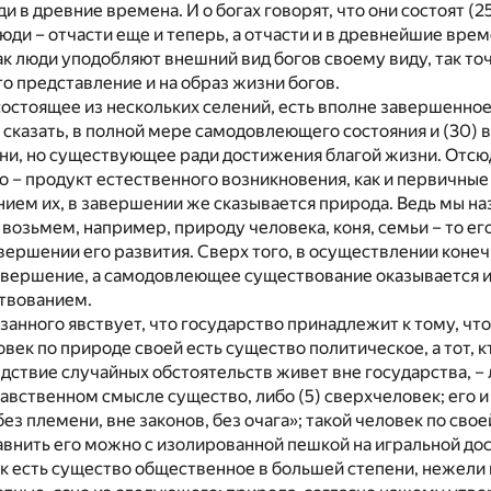
 в древние времена. И о богах говорят, что они состоят (2
люди – отчасти еще и теперь, а отчасти и в древнейшие вре
как люди уподобляют внешний вид богов своему виду, так то
о представление и на образ жизни богов.
состоящее из нескольких селений, есть вполне завершенное
сказать, в полной мере самодовлеющего состояния и (30) 
и, но существующее ради достижения благой жизни. Отсюд
о – продукт естественного возникновения, как и первичные
нием их, в завершении же сказывается природа. Ведь мы н
 возьмем, например, природу человека, коня, семьи – то его
вершении его развития. Сверх того, в осуществлении конечн
авершение, а самодовлеющее существование оказывается и
твованием.
казанного явствует, что государство принадлежит к тому, чт
век по природе своей есть существо политическое, а тот, к
едствие случайных обстоятельств живет вне государства, –
авственном смысле существо, либо (5) сверхчеловек; его и
без племени, вне законов, без очага»; такой человек по сво
внить его можно с изолированной пешкой на игральной дос
ек есть существо общественное в большей степени, нежели 