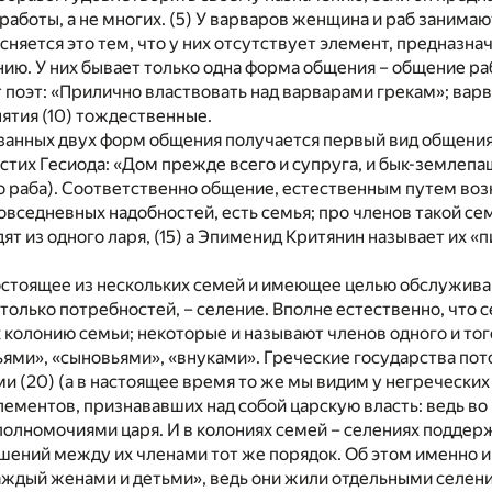
работы, а не многих. (5) У варваров женщина и раб занимаю
сняется это тем, что у них отсутствует элемент, предназн
нию. У них бывает только одна форма общения – общение ра
 поэт: «Прилично властвовать над варварами грекам»; варв
ятия (10) тождественные.
казанных двух форм общения получается первый вид общения
стих Гесиода: «Дом прежде всего и супруга, и бык-землепа
о раба). Соответственно общение, естественным путем во
вседневных надобностей, есть семья; про членов такой се
едят из одного ларя, (15) а Эпименид Критянин называет их 
остоящее из нескольких семей и имеющее целью обслужива
олько потребностей, – селение. Вполне естественно, что 
 колонию семьи; некоторые и называют членов одного и тог
ми», «сыновьями», «внуками». Греческие государства пот
и (20) (а в настоящее время то же мы видим у негреческих 
лементов, признававших над собой царскую власть: ведь во
олномочиями царя. И в колониях семей – селениях поддер
шений между их членами тот же порядок. Об этом именно и
аждый женами и детьми», ведь они жили отдельными селени