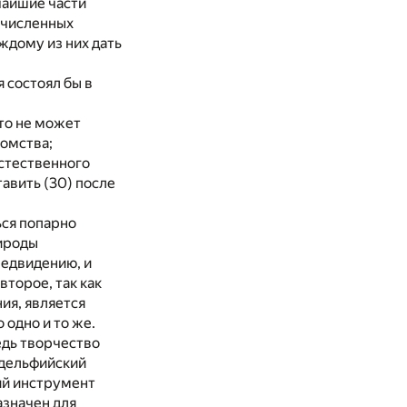
чайшие части
речисленных
ждому из них дать
я состоял бы в
кто не может
томства;
естественного
авить (30) после
ься попарно
рироды
редвидению, и
торое, так как
ия, является
одно и то же.
едь творчество
«дельфийский
кий инструмент
азначен для