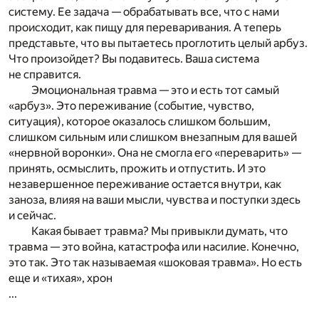
систему. Ее задача — обрабатывать все, что с нами
происходит, как пищу для переваривания. А теперь
представьте, что вы пытаетесь проглотить целый арбуз.
Что произойдет? Вы подавитесь. Ваша система
не справится.
Эмоциональная травма — это и есть тот самый
«арбуз». Это переживание (событие, чувство,
ситуация), которое оказалось слишком большим,
слишком сильным или слишком внезапным для вашей
«нервной воронки». Она не смогла его «переварить» —
принять, осмыслить, прожить и отпустить. И это
незавершенное переживание остается внутри, как
заноза, влияя на ваши мысли, чувства и поступки здесь
и сейчас.
Какая бывает травма? Мы привыкли думать, что
травма — это война, катастрофа или насилие. Конечно,
это так. Это так называемая «шоковая травма». Но есть
еще и «тихая», хрон
...