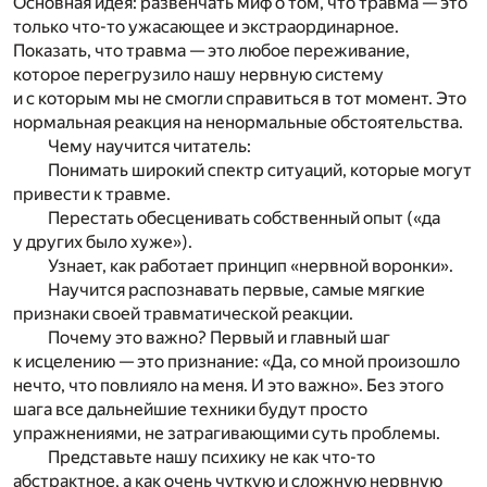
Основная идея: развенчать миф о том, что травма — это
только что-то ужасающее и экстраординарное.
Показать, что травма — это любое переживание,
которое перегрузило нашу нервную систему
и с которым мы не смогли справиться в тот момент. Это
нормальная реакция на ненормальные обстоятельства.
Чему научится читатель:
Понимать широкий спектр ситуаций, которые могут
привести к травме.
Перестать обесценивать собственный опыт («да
у других было хуже»).
Узнает, как работает принцип «нервной воронки».
Научится распознавать первые, самые мягкие
признаки своей травматической реакции.
Почему это важно? Первый и главный шаг
к исцелению — это признание: «Да, со мной произошло
нечто, что повлияло на меня. И это важно». Без этого
шага все дальнейшие техники будут просто
упражнениями, не затрагивающими суть проблемы.
Представьте нашу психику не как что-то
абстрактное, а как очень чуткую и сложную нервную