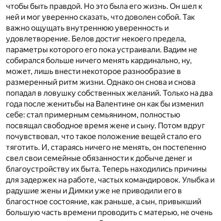
чтобы быть правдой. Но это была его жизнь. Он шел к
ней и мог уверенно сказать, что доволен собой. Так
важно ощущать внутреннюю уверенность и
удовлетворение. Белов достиг некоего предела,
параметры которого его пока устраивали. Вадим не
собирался больше ничего менять кардинально, ну,
может, лишь внести некоторое разнообразие в
размеренный ритм жизни. Однако он снова и снова
попадал в ловушку собственных желаний. Только на два
года после женитьбы на Валентине он как бы изменил
себе: стал примерным семьянином, полностью
посвящал свободное время жене и сыну. Потом вдруг
почувствовал, что такое положение вещей стало его
тяготить. И, стараясь ничего не менять, он постепенно
свел свои семейные обязанности к добыче денег и
благоустройству их быта. Теперь находились причины
для задержек на работе, частых командировок. Улыбка и
радушие жены и Димки уже не приводили его в
благостное состояние, как раньше, а сын, привыкший
большую часть времени проводить с матерью, не очень