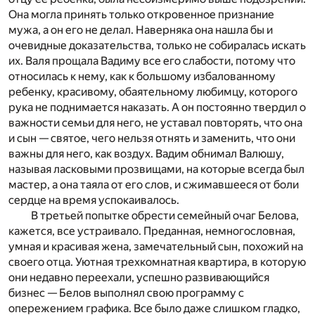
Она могла принять только откровенное признание
мужа, а он его не делал. Наверняка она нашла бы и
очевидные доказательства, только не собиралась искать
их. Валя прощала Вадиму все его слабости, потому что
относилась к нему, как к большому избалованному
ребенку, красивому, обаятельному любимцу, которого
рука не поднимается наказать. А он постоянно твердил о
важности семьи для него, не уставал повторять, что она
и сын — святое, чего нельзя отнять и заменить, что они
важны для него, как воздух. Вадим обнимал Валюшу,
называя ласковыми прозвищами, на которые всегда был
мастер, а она таяла от его слов, и сжимавшееся от боли
сердце на время успокаивалось.
В третьей попытке обрести семейный очаг Белова,
кажется, все устраивало. Преданная, немногословная,
умная и красивая жена, замечательный сын, похожий на
своего отца. Уютная трехкомнатная квартира, в которую
они недавно переехали, успешно развивающийся
бизнес — Белов выполнял свою программу с
опережением графика. Все было даже слишком гладко,