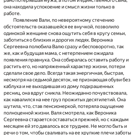
рано потерявшая мужа, а потом и единственного сына,
она находила успокоение и смысл жизни только в
работе.
Появление Вали, по невероятному стечению
обстоятельств оказавшейся ее внучкой, позволило
одинокой женщине снова ощутить себя в кругу семьи,
заботиться о близких и дорогих людях. Вероника
Сергеевна полюбила Валю сразу и бесповоротно, так
же, как и будущая мама, с нетерпением ожидала
появления правнука. Она собиралась оставить работу и
растить его, но напряженный характер жизни, потери
сделали свое дело. Всегда такая энергичная, быстрая,
несмотря на седьмой десяток, не признающая обуви без
каблука и не выходившая из дому подкрашенных
ресниц, она вдруг сникла. Неожиданно почувствовала,
как навалился на нее груз прожитых десятилетий. Она
шутила, что, став пенсионеркой, потеряла ощущение
полноценной жизни. Валя смотрела, как Вероника
Сергеевна старается оставаться прежней, но с каждым
месяцем ей это давалось все труднее. Не могло быть и
речи о том, чтобы сваливать на ее хрупкие плечи заботы