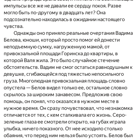
импульсы все же не давали ее сердцу покоя. Разве
могло быть по-другому в двадцать лет? Она
подсознательно находилась в ожидании настоящего
чувства.
Однажды оно приняло реальные очертания Вадима
Белова, юноши, который просто помог ей донести
неподъемную сумку, нагруженную мамой, от
привокзальной площади Горинска до квартиры, в
которой Валя жила. Это было случайное стечение
обстоятельств. Вадим не смог остаться равнодушным к
девушке, сгибающейся под тяжестью непосильного
груза. Многолюдная привокзальная площадь словно
опустела — Белов видел только ее, остальное словно
скрылось за широким занавесом. Предложив свою
помощь, он понял, что оказался в нужном месте в
нужное время. Он сразу почувствовал, что незнакомка
отличается от тех, с кем сталкивала его жизнь. Серо-
зеленые глаза ее смотрели открыто, на губах играла
улыбка, ничего показного. От нее исходило столько
обаяния, что перед ним нельзя было устоять. Белов был