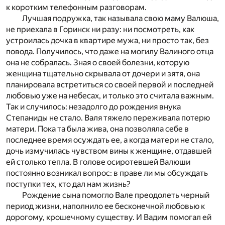
к коротким телефонным разговорам.
Лучшая подружка, так называла свою маму Валюша,
не приехала в Горинск ни разу: ни посмотреть, как
устроилась дочка в квартире мужа, ни просто так, без
повода. Получилось, что даже на могилу Валиного отца
она не собралась. Зная о своей болезни, которую
женщина тщательно скрывала от дочери и зятя, она
планировала встретиться со своей первой и последней
любовью уже на небесах, и только это считала важным.
Так и случилось: незадолго до рождения внука
Степаниды не стало. Валя тяжело переживала потерю
матери. Пока та была жива, она позволяла себе в
последнее время осуждать ее, а когда матери не стало,
дочь измучилась чувством вины к женщине, отдавшей
ей столько тепла. В голове осиротевшей Валюши
постоянно возникал вопрос: в праве ли мы обсуждать
поступки тех, кто дал нам жизнь?
Рождение сына помогло Вале преодолеть черный
период жизни, наполнило ее бесконечной любовью к
дорогому, крошечному существу. И Вадим помогал ей