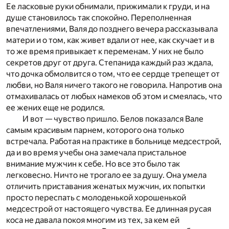
Ее ласковые руки обнимали, прижимали к груди, и на
душе становилось так спокойно. Переполненная
впечатлениями, Валя до позднего вечера рассказывала
матери и о том, как живет вдали от нее, как скучает и в
то же время привыкает к переменам. У них не было
секретов друг от друга. Степанида каждый раз ждала,
что дочка обмолвится о том, что ее сердце трепещет от
любви, но Валя ничего такого не говорила. Напротив она
отмахивалась от любых намеков об этом и смеялась, что
ее жених еще не родился.
И вот — чувство пришло. Белов показался Вале
самым красивым парнем, которого она только
встречала. Работая на практике в больнице медсестрой,
да и во время учебы она замечала пристальное
внимание мужчин к себе. Но все это было так
легковесно. Ничто не трогало ее за душу. Она умела
отличить приставания женатых мужчин, их попытки
просто переспать с молоденькой хорошенькой
медсестрой от настоящего чувства. Ее длинная русая
коса не давала покоя многим из тех, за кем ей