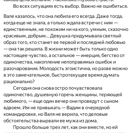
Во всех ситуациях есть выбор. Важно не ошибиться.
Вале казалось, что она любила его всегда. Даже тогда,
когда еще не знала, а только ждала встречи с ним —
единственным, не похожим ни на кого, умным, сказочно
красивым, добрым… Девушка придумывала светлый
образ того, кто станет ее первой и последней любовью
— она так решила. В жизни может быть только одно
настоящее чувство, а остальное — инерция, бегство от
одиночества, накопление непоправимых ошибок и
разочарования. Молодость эгоистична, но разве можно
в это замечательное, быстротекущее время думать
рационально?
Сегодня она снова остро почувствовала
одиночество, душевную горечь женщины, теряющей
любимого, — еще один вечер они проведут с сыном
вдвоем. Им не привыкать — Вадим в очередной
командировке, но Валя не верила, что деловые
обстоятельства вырвали ее мужа из дома.
Прошло больше трех лет, как они вместе, но ей