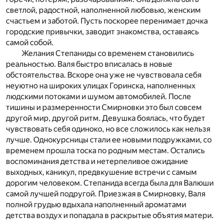
светлой, радостной, наполненной любовью, женским
счастьем и заботой. Пусть поскорее перенимает дочка
городские привычки, заводит знакомства, оставаясь
самой собой.
Желания Степаниды со временем становились
реальностью. Валя быстро вписалась в новые
обстоятельства. Вскоре она уже не чувствовала себя
неуютно на широких улицах Горинска, наполненных
людскими потоками и шумом автомобилей. После
тишины и размеренности Смирновки это был совсем
другой мир, другой ритм. Девушка боялась, что будет
чувствовать себя одиноко, но все сложилось как нельзя
лучше. Однокурсницы стали ее новыми подружками, со
временем прошла тоска по родным местам. Остались
воспоминания детства и нетерпеливое ожидание
выходных, каникул, предвкушение встречи с самым
дорогим человеком. Степанида всегда была для Валюши
самой лучшей подругой. Приезжая в Смирновку, Валя
полной грудью вдыхала наполненный ароматами
детства воздух и попадала в раскрытые объятия матери.