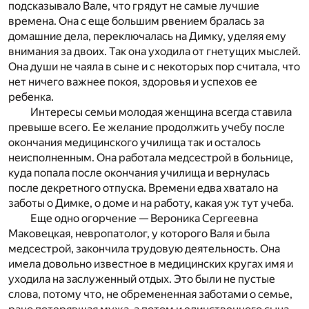
подсказывало Вале, что грядут не самые лучшие
времена. Она с еще большим рвением бралась за
домашние дела, переключалась на Димку, уделяя ему
внимания за двоих. Так она уходила от гнетущих мыслей.
Она души не чаяла в сыне и с некоторых пор считала, что
нет ничего важнее покоя, здоровья и успехов ее
ребенка.
Интересы семьи молодая женщина всегда ставила
превыше всего. Ее желание продолжить учебу после
окончания медицинского училища так и осталось
неисполненным. Она работала медсестрой в больнице,
куда попала после окончания училища и вернулась
после декретного отпуска. Времени едва хватало на
заботы о Димке, о доме и на работу, какая уж тут учеба.
Еще одно огорчение — Вероника Сергеевна
Маковецкая, невропатолог, у которого Валя и была
медсестрой, закончила трудовую деятельность. Она
имела довольно известное в медицинских кругах имя и
уходила на заслуженный отдых. Это были не пустые
слова, потому что, не обремененная заботами о семье,