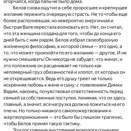
огорчался, когда папы не было дома.
Белов снова ощутил в себе проросшее и крепнущее
желание пережить очередную страсть. Не то чтобы еще
более располневшая, но невероятно энергичная и
быстрая Валя перестала волновать его. Нет, он считал,
что эта женщина создана для того, чтобы до конца его
дней быть с ним рядом. Белов избрал своеобразную
жизненную философию, в которой семья — это одно, а
то, что может произойти по его желанию — другое. И не
нужно смешивать! Он никогда не забудет, что женат, и
это положение он расценивает не только как
непомерный груз обязанностей и хлопот, от которых он
не открещивается. Ведь его душу греет не только
искренняя любовь к жене и сыну: с появлением Димки
Вадим, наконец, почувствовал ответственность перед
семьей за собственные поступки, понимая, что он здесь
главный, а значит, вся нагрузка должна ложиться на его
плечи. Но только никакого самопожертвования и
жертвоприношения — это было бы слишком трагично,
чтобы Белов принял такую тактику.
Эти постоянные внутренние монологи означали