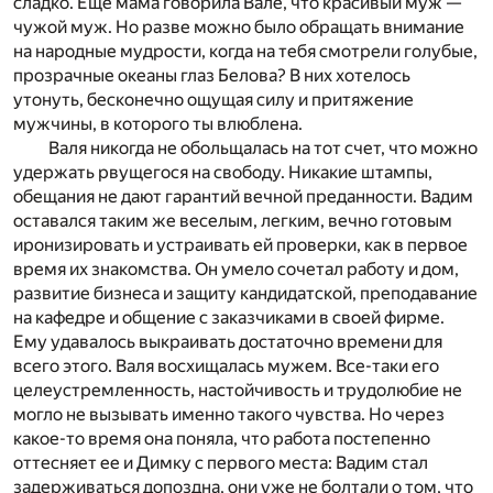
сладко. Еще мама говорила Вале, что красивый муж —
чужой муж. Но разве можно было обращать внимание
на народные мудрости, когда на тебя смотрели голубые,
прозрачные океаны глаз Белова? В них хотелось
утонуть, бесконечно ощущая силу и притяжение
мужчины, в которого ты влюблена.
Валя никогда не обольщалась на тот счет, что можно
удержать рвущегося на свободу. Никакие штампы,
обещания не дают гарантий вечной преданности. Вадим
оставался таким же веселым, легким, вечно готовым
иронизировать и устраивать ей проверки, как в первое
время их знакомства. Он умело сочетал работу и дом,
развитие бизнеса и защиту кандидатской, преподавание
на кафедре и общение с заказчиками в своей фирме.
Ему удавалось выкраивать достаточно времени для
всего этого. Валя восхищалась мужем. Все-таки его
целеустремленность, настойчивость и трудолюбие не
могло не вызывать именно такого чувства. Но через
какое-то время она поняла, что работа постепенно
оттесняет ее и Димку с первого места: Вадим стал
задерживаться допоздна, они уже не болтали о том, что