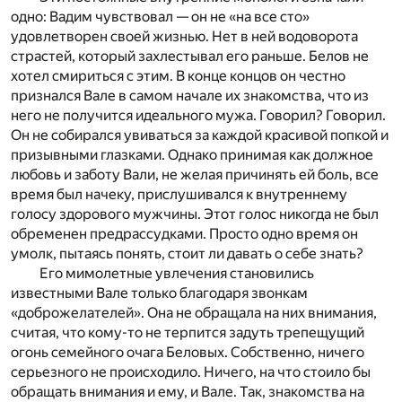
одно: Вадим чувствовал — он не «на все сто»
удовлетворен своей жизнью. Нет в ней водоворота
страстей, который захлестывал его раньше. Белов не
хотел смириться с этим. В конце концов он честно
признался Вале в самом начале их знакомства, что из
него не получится идеального мужа. Говорил? Говорил.
Он не собирался увиваться за каждой красивой попкой и
призывными глазками. Однако принимая как должное
любовь и заботу Вали, не желая причинять ей боль, все
время был начеку, прислушивался к внутреннему
голосу здорового мужчины. Этот голос никогда не был
обременен предрассудками. Просто одно время он
умолк, пытаясь понять, стоит ли давать о себе знать?
Его мимолетные увлечения становились
известными Вале только благодаря звонкам
«доброжелателей». Она не обращала на них внимания,
считая, что кому-то не терпится задуть трепещущий
огонь семейного очага Беловых. Собственно, ничего
серьезного не происходило. Ничего, на что стоило бы
обращать внимания и ему, и Вале. Так, знакомства на