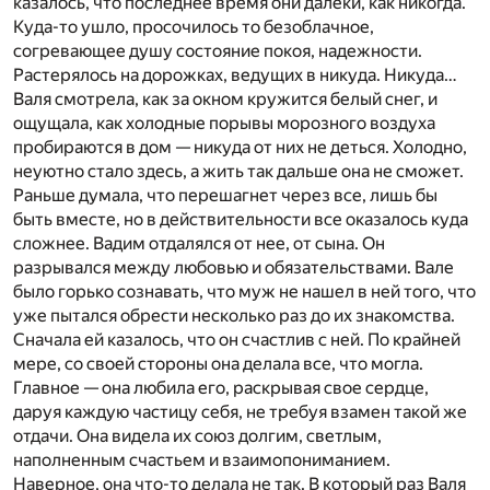
казалось, что последнее время они далеки, как никогда.
Куда-то ушло, просочилось то безоблачное,
согревающее душу состояние покоя, надежности.
Растерялось на дорожках, ведущих в никуда. Никуда…
Валя смотрела, как за окном кружится белый снег, и
ощущала, как холодные порывы морозного воздуха
пробираются в дом — никуда от них не деться. Холодно,
неуютно стало здесь, а жить так дальше она не сможет.
Раньше думала, что перешагнет через все, лишь бы
быть вместе, но в действительности все оказалось куда
сложнее. Вадим отдалялся от нее, от сына. Он
разрывался между любовью и обязательствами. Вале
было горько сознавать, что муж не нашел в ней того, что
уже пытался обрести несколько раз до их знакомства.
Сначала ей казалось, что он счастлив с ней. По крайней
мере, со своей стороны она делала все, что могла.
Главное — она любила его, раскрывая свое сердце,
даруя каждую частицу себя, не требуя взамен такой же
отдачи. Она видела их союз долгим, светлым,
наполненным счастьем и взаимопониманием.
Наверное, она что-то делала не так. В который раз Валя