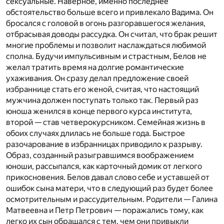
сексуальные. Наверное, именно последнее
обстоятельство больше всего и привлекало Вадима. Он
бросался с головой в огонь разгоравшегося желания,
отбрасывая доводы рассудка. Он считал, что брак решит
многие проблемы и позволит наслаждаться любимой
сполна. Будучи импульсивным и страстным, Белов не
желал тратить время на долгие романтические
ухаживания. Он сразу делал предложение своей
избраннице стать его женой, считая, что настоящий
мужчина должен поступать только так. Первый раз
юноша женился в конце первого курса института,
второй — став четверокурсником. Семейная жизнь в
обоих случаях длилась не больше года. Быстрое
разочарование в избранницах приводило к разрыву.
Образ, созданный разыгравшимся воображением
юноши, рассыпался, как карточный домик от легкого
прикосновения. Белов давал слово себе и уставшей от
ошибок сына матери, что в следующий раз будет более
осмотрительным и рассудительным. Родители — Галина
Матвеевна и Петр Петрович — поражались тому, как
легко их сын обращался с тем, чем они привыкли