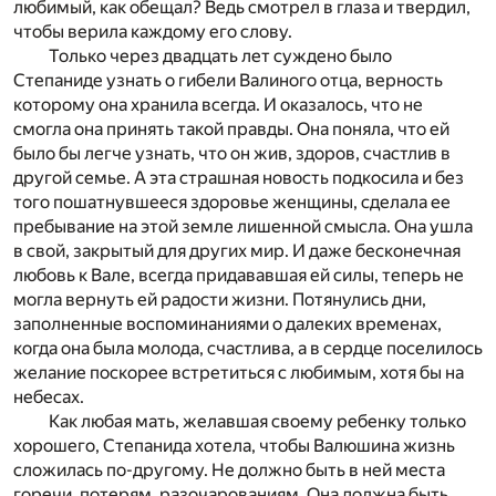
любимый, как обещал? Ведь смотрел в глаза и твердил,
чтобы верила каждому его слову.
Только через двадцать лет суждено было
Степаниде узнать о гибели Валиного отца, верность
которому она хранила всегда. И оказалось, что не
смогла она принять такой правды. Она поняла, что ей
было бы легче узнать, что он жив, здоров, счастлив в
другой семье. А эта страшная новость подкосила и без
того пошатнувшееся здоровье женщины, сделала ее
пребывание на этой земле лишенной смысла. Она ушла
в свой, закрытый для других мир. И даже бесконечная
любовь к Вале, всегда придававшая ей силы, теперь не
могла вернуть ей радости жизни. Потянулись дни,
заполненные воспоминаниями о далеких временах,
когда она была молода, счастлива, а в сердце поселилось
желание поскорее встретиться с любимым, хотя бы на
небесах.
Как любая мать, желавшая своему ребенку только
хорошего, Степанида хотела, чтобы Валюшина жизнь
сложилась по-другому. Не должно быть в ней места
горечи, потерям, разочарованиям. Она должна быть