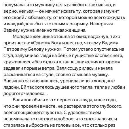
подумала, что мужчину нельзя любить так сильно, и
верно, нельзя — он начнет искать ту, которая измучит
его своей любовью, ту, от которой можно всего ожидать
и каждый день быть готовым к разрыву. Наверняка
Вадиму нужна именно такая женщина.
Молодая женщина отошла от окна, вздохнув, тихо
произнесла: «Одному Богу известно, что ему Вадиму
Петровичу Белову нужно». Потом устало опустилась на
стул, задумчиво глядя на белые пушистые хлопья снега,
кружившиеся без отдыха в танце, движения которому
задавали порывы ветра. Валя сощурилась и начала
раскачиваться на стуле, словно слышала музыку.
Внезапно остановившись, уронила лицо в холодные
ладони. Ей так хотелось душевного тепла, тепла и любви
дорогого человека…
Валя полюбила его с первого взгляда, и все годы,
что они провели вместе, не растеряла этого глубокого,
всепоглощающего чувства. С удовольствием
вспоминала то светлое и доброе, что связывало их, и
старалась выбросить из головы все, что столько раз