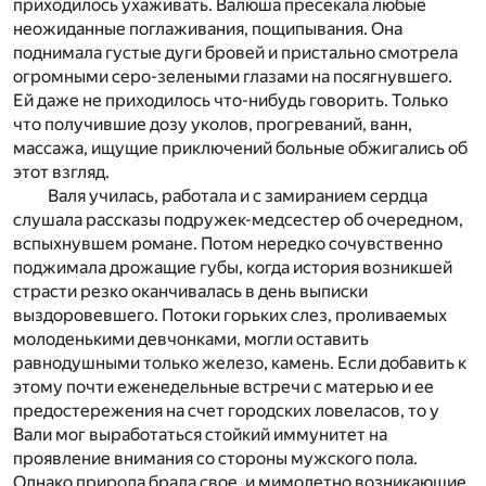
приходилось ухаживать. Валюша пресекала любые
неожиданные поглаживания, пощипывания. Она
поднимала густые дуги бровей и пристально смотрела
огромными серо-зелеными глазами на посягнувшего.
Ей даже не приходилось что-нибудь говорить. Только
что получившие дозу уколов, прогреваний, ванн,
массажа, ищущие приключений больные обжигались об
этот взгляд.
Валя училась, работала и с замиранием сердца
слушала рассказы подружек-медсестер об очередном,
вспыхнувшем романе. Потом нередко сочувственно
поджимала дрожащие губы, когда история возникшей
страсти резко оканчивалась в день выписки
выздоровевшего. Потоки горьких слез, проливаемых
молоденькими девчонками, могли оставить
равнодушными только железо, камень. Если добавить к
этому почти еженедельные встречи с матерью и ее
предостережения на счет городских ловеласов, то у
Вали мог выработаться стойкий иммунитет на
проявление внимания со стороны мужского пола.
Однако природа брала свое, и мимолетно возникающие