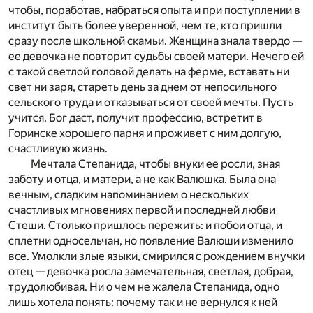
чтобы, поработав, набраться опыта и при поступлении в
институт быть более уверенной, чем те, кто пришли
сразу после школьной скамьи. Женщина знала твердо —
ее девочка не повторит судьбы своей матери. Нечего ей
с такой светлой головой делать на ферме, вставать ни
свет ни заря, стареть день за днем от непосильного
сельского труда и отказываться от своей мечты. Пусть
учится. Бог даст, получит профессию, встретит в
Горинске хорошего парня и проживет с ним долгую,
счастливую жизнь.
Мечтала Степанида, чтобы внуки ее росли, зная
заботу и отца, и матери, а не как Валюшка. Была она
вечным, сладким напоминанием о нескольких
счастливых мгновениях первой и последней любви
Стеши. Столько пришлось пережить: и побои отца, и
сплетни односельчан, но появление Валюши изменило
все. Умолкли злые языки, смирился с рождением внучки
отец — девочка росла замечательная, светлая, добрая,
трудолюбивая. Ни о чем не жалела Степанида, одно
лишь хотела понять: почему так и не вернулся к ней