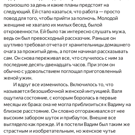
произошло за день и какие планы предстоят на
следующий. Ей стало казаться, что работа — просто
повод для того, чтобы прийти за полночь. Молодой
женщине не хватало их милых бесед, былой
откровенности. Ей было так интересно слушать мужа,
ведь он был превосходный рассказчик. Раньше он
шутливо требовал отчета от хранительницы домашнего
очага за прожитый день, а потом начинал рассказывать
сам. Он снова переживал все, что случилось с ним за
последние десять-двенадцать часов. При этом он
обычно с удовольствием поглощал приготовленный
женой ужин.
И вдруг все изменилось. Включилось то, что
называется безошибочной женской интуицией. Валя
ощутила состояние, с которым боролась в первые
месяцы их брака: она не могла приблизиться к Вадиму на
близкое расстояние. Он словно отгораживался от нее
высоким забором шуток и прибауток. Внешне все
выглядело как прежде. И в постели Вадим был таким же
страстным и изобретательным, но женское чутье