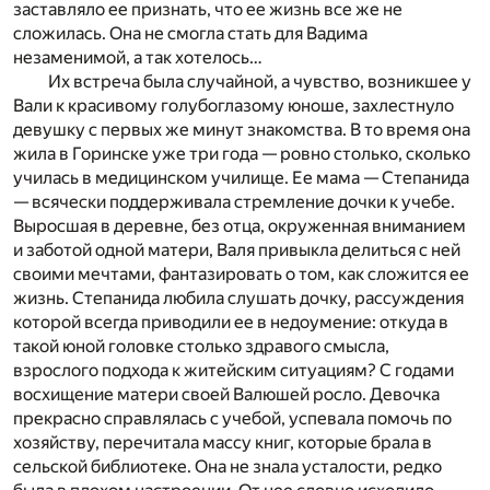
заставляло ее признать, что ее жизнь все же не
сложилась. Она не смогла стать для Вадима
незаменимой, а так хотелось…
Их встреча была случайной, а чувство, возникшее у
Вали к красивому голубоглазому юноше, захлестнуло
девушку с первых же минут знакомства. В то время она
жила в Горинске уже три года — ровно столько, сколько
училась в медицинском училище. Ее мама — Степанида
— всячески поддерживала стремление дочки к учебе.
Выросшая в деревне, без отца, окруженная вниманием
и заботой одной матери, Валя привыкла делиться с ней
своими мечтами, фантазировать о том, как сложится ее
жизнь. Степанида любила слушать дочку, рассуждения
которой всегда приводили ее в недоумение: откуда в
такой юной головке столько здравого смысла,
взрослого подхода к житейским ситуациям? С годами
восхищение матери своей Валюшей росло. Девочка
прекрасно справлялась с учебой, успевала помочь по
хозяйству, перечитала массу книг, которые брала в
сельской библиотеке. Она не знала усталости, редко