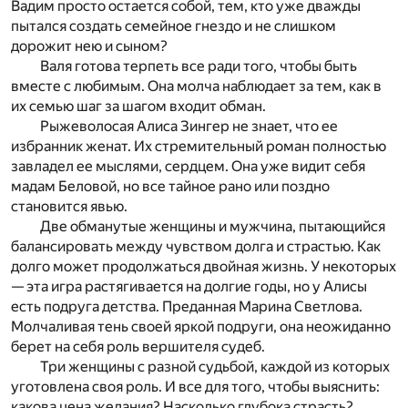
Вадим просто остается собой, тем, кто уже дважды
пытался создать семейное гнездо и не слишком
дорожит нею и сыном?
Валя готова терпеть все ради того, чтобы быть
вместе с любимым. Она молча наблюдает за тем, как в
их семью шаг за шагом входит обман.
Рыжеволосая Алиса Зингер не знает, что ее
избранник женат. Их стремительный роман полностью
завладел ее мыслями, сердцем. Она уже видит себя
мадам Беловой, но все тайное рано или поздно
становится явью.
Две обманутые женщины и мужчина, пытающийся
балансировать между чувством долга и страстью. Как
долго может продолжаться двойная жизнь. У некоторых
— эта игра растягивается на долгие годы, но у Алисы
есть подруга детства. Преданная Марина Светлова.
Молчаливая тень своей яркой подруги, она неожиданно
берет на себя роль вершителя судеб.
Три женщины с разной судьбой, каждой из которых
уготовлена своя роль. И все для того, чтобы выяснить:
какова цена желания? Насколько глубока страсть?