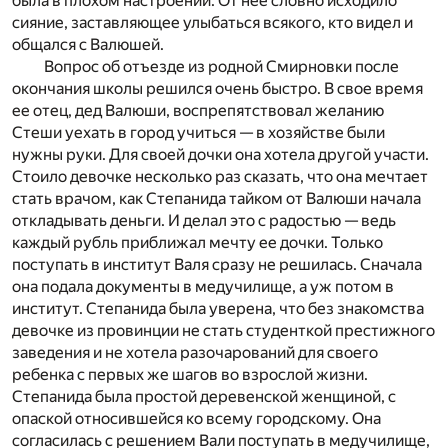
была в плохом настроении. От нее словно исходило
сияние, заставляющее улыбаться всякого, кто видел и
общался с Валюшей.
Вопрос об отъезде из родной Смирновки после
окончания школы решился очень быстро. В свое время
ее отец, дед Валюши, воспрепятствовал желанию
Стеши уехать в город учиться — в хозяйстве были
нужны руки. Для своей дочки она хотела другой участи.
Стоило девочке несколько раз сказать, что она мечтает
стать врачом, как Степанида тайком от Валюши начала
откладывать деньги. И делал это с радостью — ведь
каждый рубль приближал мечту ее дочки. Только
поступать в институт Валя сразу не решилась. Сначала
она подала документы в медучилище, а уж потом в
институт. Степанида была уверена, что без знакомства
девочке из провинции не стать студенткой престижного
заведения и не хотела разочарований для своего
ребенка с первых же шагов во взрослой жизни.
Степанида была простой деревенской женщиной, с
опаской относившейся ко всему городскому. Она
согласилась с решением Вали поступать в медучилище,