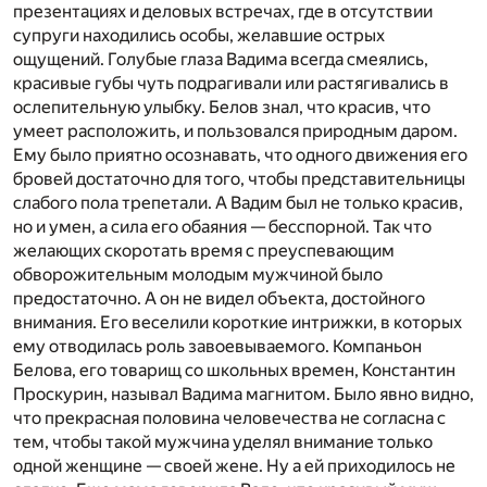
презентациях и деловых встречах, где в отсутствии
супруги находились особы, желавшие острых
ощущений. Голубые глаза Вадима всегда смеялись,
красивые губы чуть подрагивали или растягивались в
ослепительную улыбку. Белов знал, что красив, что
умеет расположить, и пользовался природным даром.
Ему было приятно осознавать, что одного движения его
бровей достаточно для того, чтобы представительницы
слабого пола трепетали. А Вадим был не только красив,
но и умен, а сила его обаяния — бесспорной. Так что
желающих скоротать время с преуспевающим
обворожительным молодым мужчиной было
предостаточно. А он не видел объекта, достойного
внимания. Его веселили короткие интрижки, в которых
ему отводилась роль завоевываемого. Компаньон
Белова, его товарищ со школьных времен, Константин
Проскурин, называл Вадима магнитом. Было явно видно,
что прекрасная половина человечества не согласна с
тем, чтобы такой мужчина уделял внимание только
одной женщине — своей жене. Ну а ей приходилось не