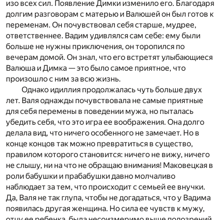
изо всех сил. Появление Димки изменило его. Благодаря
долгим разговорам с матерью и Валюшей он был готов к
переменам. Он почувствовал себя старше, мудрее,
ответственнее. Вадим удивлялся сам себе: ему были
больше не нужны приключения, он торопился по
вечерам домой. Он знал, что его встретят улыбающиеся
Валюша и Димка — это было самое приятное, что
произошло с ним за всю жизнь.
Однако идиллия продолжалась чуть больше двух
лет. Валя однажды почувствовала не самые приятные
для себя перемены в поведении мужа, но пыталась
убедить себя, что это игра ее воображения. Она долго
делала вид, что ничего особенного не замечает. Но в
конце концов так можно превратиться в существо,
правилом которого становится: ничего не вижу, ничего
не слышу, ни на что не обращаю внимания! Маковецкая в
роли бабушки и прабабушки давно молчаливо
наблюдает за тем, что происходит с семьей ее внучки.
Да, Валя не так глупа, чтобы не догадаться, что у Вадима
появилась другая женщина. Но сила ее чувств к мужу,
отцу ее ребенка, была несоизмеримо выше подозрений.