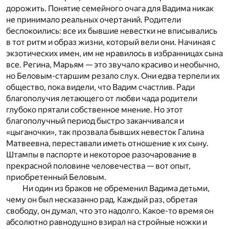
дорожить. Понятие семейного очага для Вадима никак
не принимало реальных очертаний. Родители
беспокоились: все их бывшие невестки не вписывались
в тот ритм и образ жизни, который вели они. Начиная с
экзотических имен, им не нравилось в избранницах сына
все. Регина, Марьям — это звучало красиво и необычно,
но Беловым-старшим резало слух. Они едва терпели их
общество, пока видели, что Вадим счастлив. Ради
благополучия летающего от любви чада родители
глубоко прятали собственное мнение. Но этот
благополучный период быстро заканчивался и
«цыганочки», так прозвала бывших невесток Галина
Матвеевна, переставали иметь отношение к их сыну.
Штампы в паспорте и некоторое разочарование в
прекрасной половине человечества — вот опыт,
приобретенный Беловым.
Ни один из браков не обременил Вадима детьми,
чему он был несказанно рад. Каждый раз, обретая
свободу, он думал, что это надолго. Какое-то время он
абсолютно равнодушно взирал на стройные ножки и