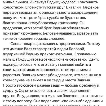
милые личики. Институт Вадиму «удалось» закончить
холостяком. Его институтский друг Виталий Найденов
перед отъездом из Горинска на место распределения
пошутил, что третий раз судьба не будет столь
благосклонна к голубоглазому красавчику. Он
предрекал, что третий брак Вадима обязательно
приведет к рождению Белова-младшего, а разрывать
такие отношения гораздо сложнее.
Слова товарища оказались пророческими. Потому
что именно Валя стала третей мадам Беловой,
подарившей Вадиму прекрасного сына. К появлению
малыша будущий отец отнесся очень серьезно. Где-то
подспудно боясь, что его станут меньше любить и
холить, он ожидал его рождения с нетерпением и
радостью. Валя как могла убеждала его, что малыш ни в
коем случае не займет в ее сердце места Вадима.
Просто это совсем разные вещи — любовь к ребенку и
супругу. Одно не исключает, а взаимно дополняет
другое. Ее удивляло, что муж так болезненно относится
к этому вопросу. Она поделилась своими наблюдениями