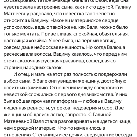
со свекровью. Та понимающе кивала головой, ведь она
чувствовала настроение сына, как никто другой. Галину
Матвеевну радовало, что невестка так трепетно
относится к Вадиму. Наконец материнское сердце
успокоилось, ведь о такой жене, как Валя, можно было
только мечтать. Приветливая, спокойная, обаятельная,
настоящая хозяйка. У нее была, на первый взгляд,
совсем даже неброская внешность. Но когда Валюша
расчесывала волосы, Вадиму казалось, что перед ним
стоит сказочная русская красавица, сошедшая со
страниц народных сказок.
И отец, и мать на этот раз полностью поддержали
выбор сына. В Вале они увидели женщину, достойную
носить их фамилию. Отношения между свекровью и
невесткой сложились с первого дня знакомства. У них
была общая прочная платформа — любовь к Вадиму,
лишенная ревности, упреков, недоверия и ссор. Две
женщины общались легко, запросто. С Галиной
Матвеевной Валя стала разговаривать и видеться чаще,
чем с родной матерью. Что-то изменилось в
отношениях Степаниды и ее дочки, сведя долгие беседы