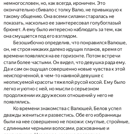
немногословен, но, как всегда, ироничен. Это
окончательно сбивало с толку Валю, не привыкшую к
такому общению. Она всеми силами старалась не
показать, насколько ее заинтересовал голубоглазый
брюнет. А ему было интересно наблюдать за тем, как
она смущается под его взглядом.
Безошибочно определив, что понравился Валюше,
он, не строя никаких далеко идущих планов, время от
времени появлялся на ее горизонте. Потом встречи
стали более частыми. Он видел, что девушка рада ему.
Да и сам он ощущал совершенно новые чувства к этой
неиспорченной, в чем-то наивной девушке с
неописуемой красоты тяжелой русой косой. Ему было
легко и уютно с ней, но мысли о серьезном
продолжении их дружеских отношений у него не
появлялись.
Ко времени знакомства с Валюшей, Белов успел
дважды жениться и развестись. Обе его избранницы
были на нее совершенно не похожи: смуглые, стройные,
с длинными черными волосами, раскованные и