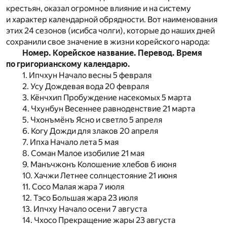
крестьян, оказал огромное влияние и на систему
и характер календарной обрядности. Вот наименования
этих 24 сезонов (исибса чолги), которые до наших дней
сохранили свое значение в жизни корейского народа:
Номер. Корейское название. Перевод. Время
по григорианскому календарю.
1. Ипчхун Начало весны 5 февраля
2. Усу Дождевая вода 20 февраля
3. Кёнчхип Пробуждение насекомых 5 марта
4. Чхунбун Весеннее равноденствие 21 марта
5. Чхонъмёнъ Ясно и светло 5 апреля
6. Когу Дожди для злаков 20 апреля
7. Ипха Начало лета 5 мая
8. Соман Малое изобилие 21 мая
9. Манъчжонъ Колошение хлебов 6 июня
10. Хачжи Летнее солнцестояние 21 июня
11. Сосо Малая жара 7 июля
12. Тэсо Большая жара 23 июля
13. Ипчху Начало осени 7 августа
14. Чхосо Прекращение жары 23 августа