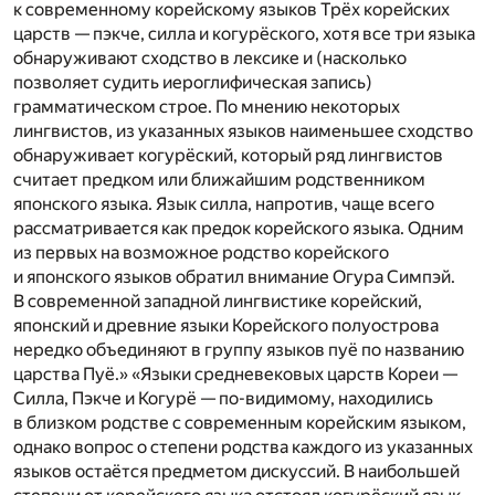
к современному корейскому языков Трёх корейских
царств — пэкче, силла и когурёского, хотя все три языка
обнаруживают сходство в лексике и (насколько
позволяет судить иероглифическая запись)
грамматическом строе. По мнению некоторых
лингвистов, из указанных языков наименьшее сходство
обнаруживает когурёский, который ряд лингвистов
считает предком или ближайшим родственником
японского языка. Язык силла, напротив, чаще всего
рассматривается как предок корейского языка. Одним
из первых на возможное родство корейского
и японского языков обратил внимание Огура Симпэй.
В современной западной лингвистике корейский,
японский и древние языки Корейского полуострова
нередко объединяют в группу языков пуё по названию
царства Пуё.» «Языки средневековых царств Кореи —
Силла, Пэкче и Когурё — по-видимому, находились
в близком родстве с современным корейским языком,
однако вопрос о степени родства каждого из указанных
языков остаётся предметом дискуссий. В наибольшей