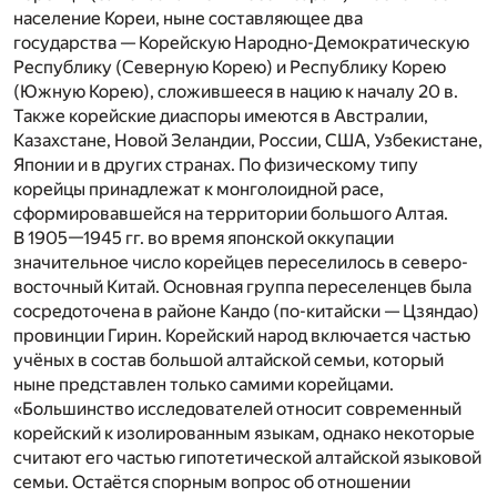
население Кореи, ныне составляющее два
государства — Корейскую Народно-Демократическую
Республику (Северную Корею) и Республику Корею
(Южную Корею), сложившееся в нацию к началу 20 в.
Также корейские диаспоры имеются в Австралии,
Казахстане, Новой Зеландии, России, США, Узбекистане,
Японии и в других странах. По физическому типу
корейцы принадлежат к монголоидной расе,
сформировавшейся на территории большого Алтая.
В 1905—1945 гг. во время японской оккупации
значительное число корейцев переселилось в северо-
восточный Китай. Основная группа переселенцев была
сосредоточена в районе Кандо (по-китайски — Цзяндао)
провинции Гирин. Корейский народ включается частью
учёных в состав большой алтайской семьи, который
ныне представлен только самими корейцами.
«Большинство исследователей относит современный
корейский к изолированным языкам, однако некоторые
считают его частью гипотетической алтайской языковой
семьи. Остаётся спорным вопрос об отношении