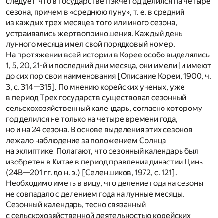
следует, что в государстве Пэкче год делился па четыре
сезона, причем в «среднюю луну», т. е. в средний
из каждых трех месяцев того или иного сезона,
устраивались жертвоприношения. Каждый день
лунного месяца имел свой порядковый номер.
На протяжении всей истории в Корее особо выделялись
1, 5, 20, 21-й и последний дни месяца, они имели |и имеют
до сих пор свои наименования [Описание Кореи, 1900, ч.
3, с. 314—315]. По мнению корейских ученых, уже
в период Трех государств существовал сезонный
сельскохозяйственный календарь, согласно которому
год делился не только на четыре времени года,
но и на 24 сезона. В основе выделения этих сезонов
лежало наблюдение за положением Солнца
на эклиптике. Полагают, что сезонный календарь был
изобретен в Китае в период правления династии Цинь
(24В—201 гг. до н. э.) [Селеншиков, 1972, с. 121].
Необходимо иметь в вицу, что деление года на сезоны
не совпадало с делением года на лунные месяцы.
Сезонный календарь, тесно связанный
с сельскохозяйственной деятельностью корейских