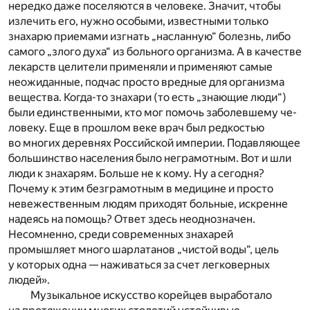
нередко даже по­селяются в человеке. Значит, чтобы
излечить его, нужно особыми, известными только
знахарю приемами изгнать „насланную“ болезнь, либо
самого „злого духа“ из больного ор­ганизма. А в качестве
лекарств цели­тели применяли и применяют самые
неожиданные, подчас просто вред­ные для организма
вещества. Когда-то знахари (то есть „знаю­щие люди“)
были единственными, кто мог помочь заболевшему че­
ловеку. Еще в прошлом веке врач был редкостью
во многих деревнях Российской империи. Подавляющее
большинство насе­ления было неграмотным. Вот и шли
люди к знахарям. Больше не к кому. Ну а сегодня?
Почему к этим безграмотным в медицине и просто
невежественным людям приходят больные, искренне
надеясь на помощь? Ответ здесь неоднозначен.
Несомненно, среди современных знахарей
промышляет много шар­латанов „чистой воды“, цель
у ко­торых одна — наживаться за счет легковерных
людей».
Музыкальное искусство корейцев выработало