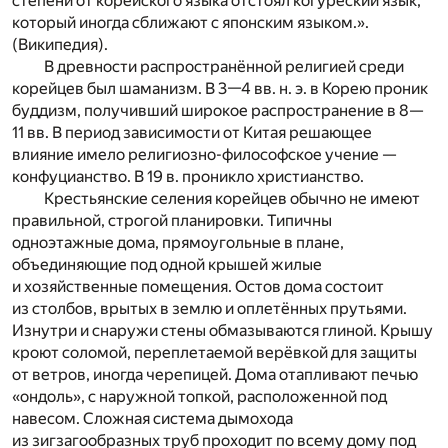
степени от корейского языка отстоял когурёский язык,
который иногда сближают с японским языком.».
(Википедия).
В древности распространённой религией среди
корейцев был шаманизм. В 3—4 вв. н. э. в Корею проник
буддизм, получивший широкое распространение в 8—
11 вв. В период зависимости от Китая решающее
влияние имело религиозно-философское учение —
конфуцианство. В 19 в. проникло христианство.
Крестьянские селения корейцев обычно не имеют
правильной, строгой планировки. Типичны
одноэтажные дома, прямоугольные в плане,
объединяющие под одной крышей жилые
и хозяйственные помещения. Остов дома состоит
из столбов, врытых в землю и оплетённых прутьями.
Изнутри и снаружи стены обмазываются глиной. Крышу
кроют соломой, переплетаемой верёвкой для защиты
от ветров, иногда черепицей. Дома отапливают печью
«ондоль», с наружной топкой, расположенной под
навесом. Сложная система дымохода
из зигзагообразных труб проходит по всему дому под