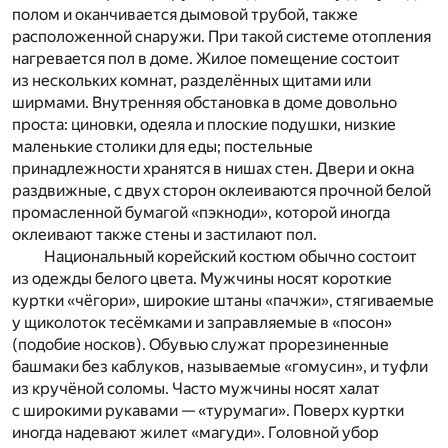
полом и оканчивается дымовой трубой, также
расположенной снаружи. При такой системе отопления
нагревается пол в доме. Жилое помещение состоит
из нескольких комнат, разделённых щитами или
ширмами. Внутренняя обстановка в доме довольно
проста: циновки, одеяла и плоские подушки, низкие
маленькие столики для еды; постельные
принадлежности хранятся в нишах стен. Двери и окна
раздвижные, с двух сторон оклеиваются прочной белой
промасленной бумагой «пэкноди», которой иногда
оклеивают также стены и застилают пол.
Национальный корейский костюм обычно состоит
из одежды белого цвета. Мужчины носят короткие
куртки «чёгори», широкие штаны «пачжи», стягиваемые
у щиколоток тесёмками и заправляемые в «посон»
(подобие носков). Обувью служат прорезиненные
башмаки без каблуков, называемые «гомусин», и туфли
из кручёной соломы. Часто мужчины носят халат
с широкими рукавами — «турумаги». Поверх куртки
иногда надевают жилет «магуди». Головной убор