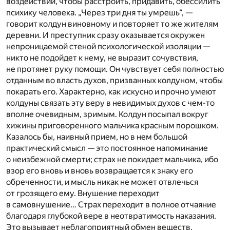
воздействий, чтобы расстроить, придавить, обессилить
психику человека. „Через три дня ты умрешь“, —
говорит колдун виновному и повторяет то же жи­телям
деревни. И преступник сразу оказывается окружен
непрони­цаемой стеной психологической изоляции —
никто не подойдет к нему, не выразит сочувствия,
не протянет руку помощи. Он чувст­вует себя полностью
отданным во власть духов, призванных колду­ном, чтобы
покарать его. Характерно, как искусно и прочно умеют
колдуны связать эту веру в невидимых духов с чем-то
вполне очевидным, зримым. Колдун посы­пал вокруг
хижины приговорен­ного мальчика красным порошком.
Казалось бы, наивный прием, но в нем большой
практический смысл — это постоянное напоми­нание
о неизбежной смерти; страх не покидает мальчика, ибо
взор его вновь и вновь возвращается к знаку его
обреченности, и мысль никак не может отвлечься
от гро­зящего ему. Внушение переходит
в самовнушение… Страх переходит в полное отчаяние
благодаря глу­бокой вере в неотвратимость на­казания.
Это вызывает неблаго­приятный обмен веществ,