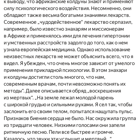
к выводу, что африканские колдуны знают и применяют
силу психо­логического воздействия. Несомненно, они
обладают также весьма богатыми знаниями лекарств.
Сов­ременное „чудодейственное“ ле­карство серпазил,
например, было известно знахарям и миссионерам
в Африке и применялось ими для лечения гипертонии
и умственных расстройств задолго до того, как о нем
узнала европейская меди­цина. Однако использование
неизвестных лекарств не может объяснить всего, что я
видел. Я убежден, что очень многое зависит от умелого
применения прикладной психологии. В этом знахари
и колдуны достигли столь многого, что нам,
современным врачам, почти невозможно понять их
методы“. Далее описывается обряд „воскре­шения
из мертвых“. „На земле лежал молодой парень
с широкой грудью и сильными руками. Я сел так, чтобы
заслонить его своим телом, попытался нащупать пульс.
Признаков биения сердца не было. Нас окружила группа
из тридцати человек. Низкими голосами они запели
ритмичную песню. Пели все быстрее и громче.
Казалось, что звуки эти услышит и мерт­вый…“