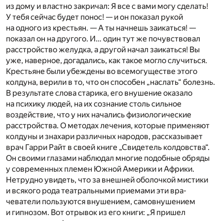
из дому и властно закричал: Я все с вами могу сделать!
У тебя сейчас будет понос! — и он показал рукой
на одного из крестьян. — А ты начнешь заикаться! —
показал он на другого. И… один тут же почувствовал
расстройство желудка, а другой начал заикаться! Вы
уже, наверное, догадались, как такое могло случиться.
Крестьяне были убеждены во всемогуществе этого
колдуна, верили в то, что он способен „наслать“ болезнь.
В результате слова старика, его внушение оказало
на психику людей, на их сознание столь сильное
воздейст­вие, что у них начались физиологические
расстройства. О методах лечения, которые при­меняют
колдуны и знахари раз­личных народов, рассказывает
врач Гарри Райт в своей книге „Сви­детель колдовства“.
Он своими глазами наблюдал многие подобные обряды
у современных племен Южной Америки и Африки.
Нетруд­но увидеть, что за внешней оболочкой мистики
и всякого рода театральными приемами эти вра­
чеватели пользуются внушением, самовнушением
и гипнозом. Вот отрывок из его книги: „Я пришел