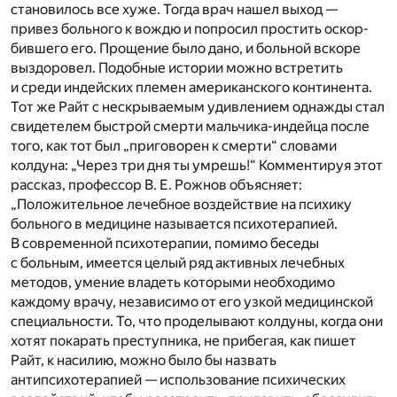
становилось все хуже. Тогда врач нашел выход —
привез больного к вождю и попросил простить оскор­
бившего его. Прощение было дано, и больной вскоре
выздоровел. Подобные истории можно встретить
и среди индейских племен амери­канского континента.
Тот же Райт с нескрываемым удивлением од­нажды стал
свидетелем быстрой смерти мальчика-индейца после
того, как тот был „приговорен к смерти“ словами
колдуна: „Через три дня ты умрешь!“ Комментируя этот
рассказ, про­фессор В. Е. Рожнов объясняет:
„Положительное лечебное воз­действие на психику
больного в медицине называется психоте­рапией.
В современной психотера­пии, помимо беседы
с больным, имеется целый ряд активных лечеб­ных
методов, умение владеть кото­рыми необходимо
каждому врачу, независимо от его узкой меди­цинской
специальности. То, что проделывают колдуны, когда они
хотят покарать преступника, не прибегая, как пишет
Райт, к наси­лию, можно было бы назвать
антипсихотерапией — использование психических