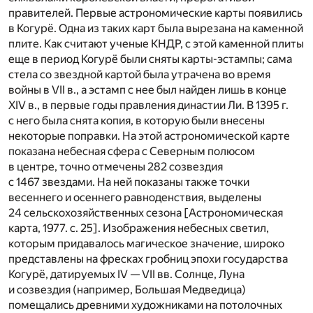
правителей. Первые астрономические карты появились
в Когурё. Одна из таких карт была вырезана на каменной
плите. Как считают ученые КНДР, с этой каменной плиты
еще в период Когурё были сняты карты-эстампы; сама
стела со звездной картой была утрачена во время
войны в VII в., а эстамп с нее был найден лишь в конце
XIV в., в первые годы правления династии Ли. В 1395 г.
с него была снята копия, в которую были внесены
некоторые поправки. На этой астрономической карте
показана небесная сфера с Северным полюсом
в центре, точно отмечены 282 созвездия
с 1467 звездами. На ней показаны также точки
весеннего и осеннего равноденствия, выделены
24 сельскохозяйственных сезона [Астрономическая
карта, 1977. с. 25]. Изображения небесных светил,
которым придавалось магическое значение, широко
представлены на фресках гробниц эпохи государства
Когурё, датируемых IV — VII вв. Солнце, Луна
и созвездия (например, Большая Медведица)
помещались древними художниками на потолочных