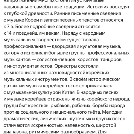
на протяжении многих столетий устойчивые
национально-самобытные традиции. Истоки их восходят
к глубокой древности. Ранние письменные сведения
о музыке Кореи и записи песенных текстов относятся
к 7 в. Более подробные сведения относятся
к 14 и позднейшим векам. Наряду с народным
музыкальным творчеством существовала
профессиональная — дворцовая и культовая музыка,
которую исполняли большие группы профессиональных
музыкантов — солистов-певцов, хористов, танцоров
и инструменталистов. Оркестры состояли
из многочисленных разновидностей корейских
музыкальных инструментов. В своём историческом
развитии музыка корейцев тесно соприкасалась
с музыкальной культурой Китая. В народных песнях
и музыке корейцев отражены жизнь корейского народа,
труд и быт крестьян, рыбаков, рабочих, борьба народа
против социального и национального гнёта. Мелодии
драматических, лирических, шуточных и других песен
отличаются искренностью, напевностью, широтой
диапазона, ритмическим разнообразием. Для