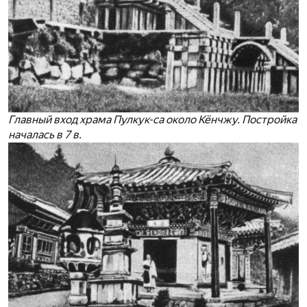
Главный вход храма Пулкук-са около Кёнчжу. Постройка
началась в 7 в.