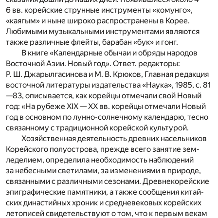
6 вв. корейские струнные инструменты «комунго»,
«каягым» и ныне широко распространены в Корее.
Любимыми музы­кальными инструментами являются
также раз­личные флейты, барабан «бук» и гонг.
В книге «Календарные обычаи и обряды народов
Восточной Азии. Новый год». Ответ. редакторы:
Р. Ш. Джарылгасинова и М. В. Крюков, Главная редакция
восточной литературы издательства «Наука», 1985, с. 81
—83, описывается, как корейцы отмечали свой Новый
год: «На рубеже XIX — XX вв. корейцы отмечали Новый
год в основном по лунно-солнечному календарю, тесно
связанному с традиционной корей­ской культурой.
Хозяйственная деятельность древних насельников
Корейского полу­острова, прежде всего занятие зем­
леделием, определила необходимость наблюдений
за небесными светилами, за изменениями в природе,
свя­занными с различными сезонами. Древнекорейские
эпиграфические па­мятники, а также сообщения китай­
ских династийных хроник и средневековых корейских
летописей свиде­тельствуют о том, что к первым векам