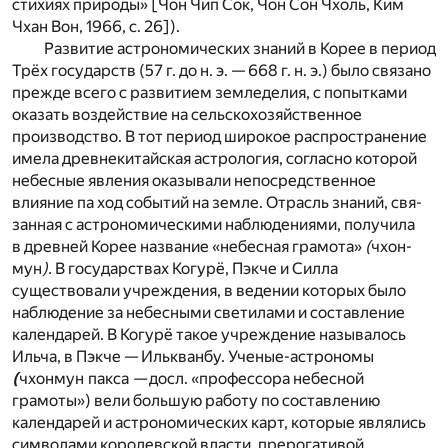
стихиях природы» [Чон Чип Сок, Чон Сон Чхоль, Ким
Чхан Вон, 1966, с. 26]).
Развитие астрономических знаний в Корее в период
Трёх государств (57 г. до н. э. — 668 г. н. э.) было связано
прежде всего с развитием земледелия, с попытками
оказать воздействие на сельскохозяйственное
производство. В тот период широкое распространение
имела древнекитай­ская астрология, согласно которой
небесные явления оказывали непо­средственное
влияние па ход собы­тий на земле. Отрасль знаний, свя­
занная с астрономическими наблю­дениями, получила
в древней Корее название «небесная грамота»
(
чхон-
мун
).
В государствах Когурё, Пэкче и Силла
существовали учреждения, в ведении которых было
наблюдение за небесными светилами и составление
календарей. В Когурё такое уч­реждение называлось
Ильча, в Пэк­че — Илькванбу. Ученые-астрономы
(
чхонмун
пакса
—
досл. «профессора небесной
грамоты») вели большую работу по составлению
календарей и астрономических карт, которые яв­лялись
символами королевской влас­ти, прерогативой