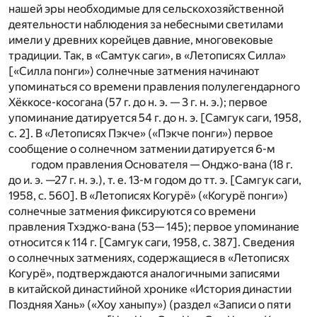
нашей эры необходимые для сельскохозяйственной
деятельности наблюдения за небесными светилами
имели у древних корейцев давние, многовековые
традиции. Так, в «Самтук саги», в «Летописях Силла»
[«Силла понги») солнечные затмения начинают
упоминаться со вре­мени правления полулегендарного
Хёккосе-косогана (57 г. до н. э. — 3 г. н. э.); первое
упоминание датирует­ся 54 г. до н. э. [Самгук саги, 1958,
с. 2]. В «Летописях Пэкче» («Пэкче понги») первое
сообщение о сол­нечном затмении датируется 6-м
годом правления Основателя — Онджо-вана (18 г.
до и. э. —27 г. н. э.), т. е. 13-м годом до тт. э. [Самгук саги,
1958, с. 560]. В «Летописях Когурё» («Когурё понги»)
солнеч­ные затмения фиксируются со времени
правления Тхэджо-вана (53— 145); первое упоминание
относится к 114 г. [Самгук саги, 1958, с. 387]. Сведения
о солнечных затмениях, содержащиеся в «Летописях
Когурё», подтверждаются аналогичными за­писями
в китайской династийной
хронике «История династии
Поздняя Хань» («Хоу ханыпу») (раздел «Записи о пяти