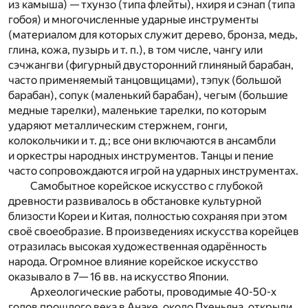
из камыша) — тхунзо (типа флейты), нхиря и сэнап (типа
гобоя) и многочисленные ударные инструменты
(материалом для которых служит дерево, бронза, медь,
глина, кожа, пузырь и т. п.), в том числе, чангу или
сэчжангви (фигурный двусторонний глиняный барабан,
часто применяемый танцовщицами), тэпук (большой
барабан), сопук (маленький барабан), чегым (большие
медные тарелки), маленькие тарелки, по которым
ударяют металлическим стержнем, гонги,
колокольчики и т. д.; все они включаются в ансамбли
и оркестры народных инструментов. Танцы и пение
часто сопровождаются игрой на ударных инструментах.
Самобытное корейское искусство с глубокой
древности развивалось в обстановке культурной
близости Кореи и Китая, полностью сохраняя при этом
своё свое­образие. В произведениях искусства корейцев
отразилась высокая художествен­ная одарённость
народа. Огромное влия­ние корейское искус­ство
оказывало в 7— 16 вв. на искусство Японии.
Археологические работы, проводимые 40-50-х
годов прошлого века в Анаке, око­ло Пхеньяна, откры­ли