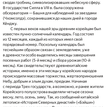
сводах гробниц, символизировавших небесную сферу.
В государстве Силла в VIII в. была сооружена
обсерватория — Башня для наблюдений за звездами
(Чхомсопдэ), сохранившаяся до наших дней в городе
Кёнджу.
С первых веков нашей эры древним корейцам был
известен лунно-солнечный календарь. Год состоял
из 12 месяцев, каждый из которых имел свой
порядковый номер. Поскольку календарь был
теснейшим образом связан с земледелием, уже
в древности особо выделялись месяцы завершения
посевных работ (5-й месяц) и сбора урожая (10-й
месяц). Как свидетельствуют древнекитайские
историки, именно в эти месяцы у корейских народов
происходили массовые торжества, жертвоприношения
Небу, добрым и злым духам, предкам. Начиная
с периода Трех государств, а возможно, и ранее жители
Корейского полуострова выделяли четыре сезона:
весну, лето, осень, зиму. Так, из сообщений китайской
летописи «История Северных династий» («Бэйши»)