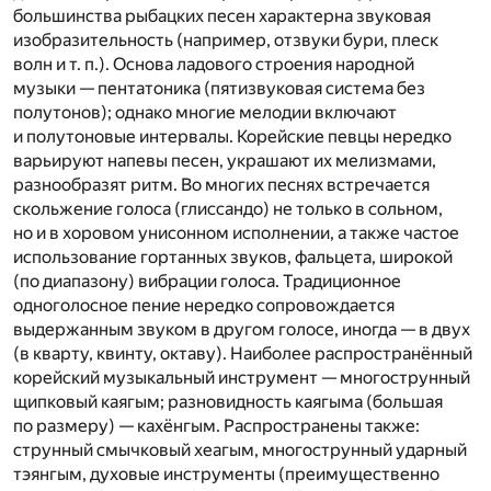
большинства рыбацких песен характерна звуковая
изобразительность (например, отзвуки бури, плеск
волн и т. п.). Основа ладового строения народной
музыки — пентатоника (пятизвуковая система без
полутонов); однако многие мелодии включают
и полутоновые интервалы. Корейские певцы нередко
варьируют напевы песен, украшают их мелизмами,
разнообразят ритм. Во многих песнях встречается
скольжение голоса (глиссандо) не только в сольном,
но и в хоровом унисонном исполнении, а также частое
использование гортанных звуков, фальцета, широкой
(по диапазону) вибрации голоса. Традиционное
одноголосное пение нередко сопровождается
выдержанным звуком в другом голосе, иногда — в двух
(в кварту, квинту, октаву). Наиболее распространённый
корейский музыкальный инструмент — многострунный
щипковый каягым; разновидность каягыма (большая
по размеру) — кахёнгым. Распространены также:
струнный смычковый хеагым, многострунный ударный
тэянгым, духовые инструменты (преимущественно