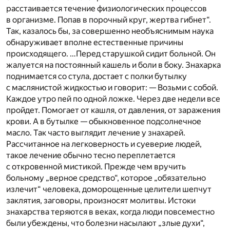
расстаивается течение физиологи­ческих процессов
в организме. Попав в порочный круг, жертва гибнет“.
Так, казалось бы, за совершенно необъяснимым наука
обнаружи­вает вполне естественные причины
происходящего. …Перед старушкой сидит больной. Он
жалуется на постоянный ка­шель и боли в боку. Знахарка
поднимается со стула, достает с полки бутылку
с маслянистой жидкостью и говорит: — Возьми с собой.
Каждое утро пей по одной ложке. Через две недели все
пройдет. Помогает от кашля, от давления, от зараже­ния
крови. А в бутылке — обыкновенное подсолнечное
масло. Так часто выглядит лечение у знахарей.
Рассчитанное на легковерность и суеверие людей,
такое лечение обычно тесно переплетается
с откровенной мистикой. Прежде чем вручить
больному „верное средство“, которое „обязательно
излечит“ человека, доморощенные целители шепчут
заклятия, заго­воры, произносят молитвы. Истоки
знахарства теряются в веках, когда люди повсеместно
были убеждены, что болезни насы­лают „злые духи“,