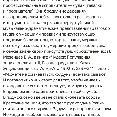
профессиональные исполнители — мудан (гадалки
и прорицатели). Они бродили но де­ревням
в сопровождении небольшого оркестра народных
инструментов и разыгрывали перед пуб­ликой
музыкально-драматические представления (раз­говор
мудан с умершими предками присутствующих,
предками были актёры, которые знали умерших,
поэтому казалось, что умершие предки говорят, зная
нюансы жизни своих присутствующих родственников).
Мезенцев В. А., в книге «Чудеса: Популярная
энциклопедия», т. II, Главная редакция «Казак
Энциклопедиясы», Алма-Ата, 1992, с. 239—241, пишет:
«Можете не сомневаться: колдуны, все-таки бывают.
И поговорить о них стоит для того, чтобы увидеть
в колдовстве его естественную, земную сущность.
В прошлом веке один врач описал такой случай.
В подмосковной деревне стали околевать коровы.
Крестьяне решили, что это дело рук колдуна (таким
считали одного старика). Задумали расправиться с ним.
Но когда они собрались около его избы, тот вышел