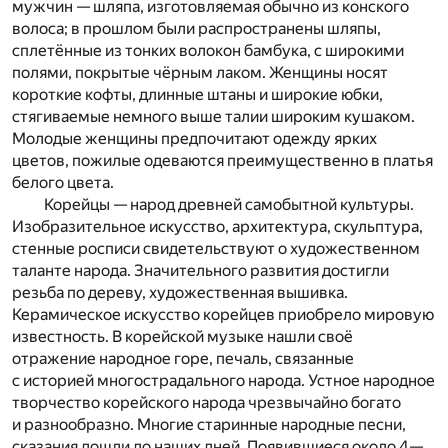
мужчин — шляпа, изготовляемая обычно из конского
волоса; в прошлом были распространены шляпы,
сплетённые из тонких волокон бамбука, с широкими
полями, покрытые чёрным лаком. Женщины носят
короткие кофты, длинные штаны и широкие юбки,
стягиваемые немного выше талии широким кушаком.
Молодые женщины предпочитают одежду ярких
цветов, пожилые одеваются преимущественно в платья
белого цвета.
Корейцы — народ древней самобытной культуры.
Изобразительное ис­кусство, архитектура, скульптура,
стенные росписи свидетельствуют о художественном
та­ланте народа. Значительно­го развития достигли
резьба по дереву, ху­дожественная вышив­ка.
Керамическое искусст­во корейцев приобрело ми­ровую
известность. В корейской музыке на­шли своё
отражение народное горе, пе­чаль, связанные
с историей многострадального народа. Устное народное
творчество корейского народа чрез­вычайно богато
и разнообразно. Многие старин­ные народные песни,
сказания дошли до наших дней. Появившиеся около 4—