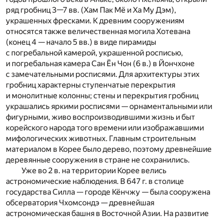
ряд гробниц 3—7 вв. (Хам Пак Мё и Ха Му Дэм),
украшенных фресками. К древним сооружениям
относятся также величественная моги­ла Хотевана
(конец 4 — начало 5 вв.) в виде пира­миды
с погребальной камерой, украшенной росписью,
и погребальная камера Сан Ён Чон (6 в.) в Йонч­хоне
с замечательными росписями. Для архитек­туры этих
гробниц характерны ступен­чатые перекрытия
и монолитные колон­ны; стены и перекры­тия гробниц
украша­лись яркими роспи­сями — орнаменталь­ными или
фигурны­ми, живо воспроиз­водившими жизнь и быт
корейского народа того времени или изображавши­ми
мифологических животных. Главным строительным
мате­риалом в Корее было дерево, поэтому древнейшие
деревянные сооружения в стране не сохранились.
Уже во 2 в. на территории Корее велись
астрономические наблюдения. В 647 г. в столице
государства Силла — городе Кёнчжу — была сооружена
обсерватория Чхомсондэ — древнейшая
астрономическая башня в Восточной Азии. На развитие