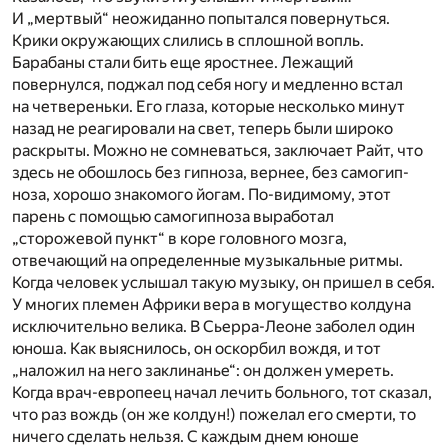
И „мертвый“ неожиданно попытался повернуться.
Крики окружающих слились в сплошной вопль.
Барабаны стали бить еще яростнее. Лежащий
повернулся, поджал под себя ногу и медленно встал
на четвереньки. Его глаза, которые несколько минут
назад не реагировали на свет, теперь были широко
раскрыты. Можно не сомневаться, заключает Райт, что
здесь не обошлось без гипноза, вернее, без самогип­
ноза, хорошо знакомого йогам. По-видимому, этот
парень с по­мощью самогипноза выработал
„сторожевой пункт“ в коре голов­ного мозга,
отвечающий на опре­деленные музыкальные ритмы.
Когда человек услышал такую му­зыку, он пришел в себя.
У многих племен Африки вера в могущество колдуна
исключитель­но велика. В Сьерра-Леоне заболел один
юноша. Как выяснилось, он оскорбил вождя, и тот
„наложил на него заклинанье“: он должен умереть.
Когда врач-европеец начал лечить больного, тот сказал,
что раз вождь (он же колдун!) пожелал его смерти, то
ничего сделать нельзя. С каждым днем юноше