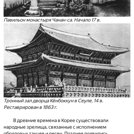
Павильон монастыря Чанан-са. Начало 17 в.
Тронный зал дворца Кёнбоккун в Сеуле, 14 в.
Реставрирован в 1863 г.
В древние времена в Корее существовали
народные зрелища, связанные с ис­полнением
обрядовых танцев и песен. Позднее появились