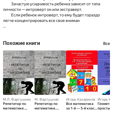
Зачастую усидчивость ребенка зависит от типа
личности — интроверт он или экстраверт.
Если ребенок интроверт, то ему будет гораздо
легче концентрировать все свое вниман
...
Похожие книги
Все
М.Л. Фартушняк
М. Фартушняк
Игорь Казаринов
Игорь К
Репетитор по
Репетитор по
Вся математика
Геометр
математике.
математике.
за 1-й — 5-й класс
простым
Алгебра
Тригонометрия
просто и
словами.