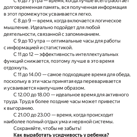
С 6 до 7 утра — время, когда лучше всего работает
долговременная память, вся полученная информация
в этот промежуток усваивается легко.
С 8 до 9 — время, когда включается логическое
мышление. Идеально подойдет для любой
деятельности, связанной с запоминанием.
С 9 до 10 утра — оптимальные часы для работы
с информацией и статистикой.
С 11 до 12 — эффективность интеллектуальных
функций снижается, поэтому лучше в это время
отдохнуть.
С 11 до 14.00 — самое подходящее время для обеда,
поскольку в эти часы принятая еда переваривается
и усваивается наилучшим образом.
С 12.00 до 18.00 — идеальное время для активного
труда. Труд в более поздние часы может привести
к выгоранию.
С 21.00 до 23.00 — время, когда происходит
наиболее полный отдых ума и нервной системы.
Сохраняйте, чтобы не забыть!
Как выработать усидчивость у ребенка?