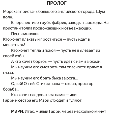
ПРОЛОГ
М
орская пристань большого английского города. Шум
волн.
В перспективе трубы фабрик, заводы, пароходы. На
пристани толпа провожающих и отъезжающих.
Песня моряков
Кто хочет плакать и проститься — пусть идет в
монастырь!
Кто хочет тепла и покоя — пусть не вылезает из
своей избы.
А кто хочет борьбы — пусть идет с нами в океан.
Мы научим его смотреть там опасности прямо в
глаза,
Мы научим его брать быка за рога…
О, гей! О, гей! Стихия наша — океан, простор,
борьба…
Кто хочет следовать за нами — иди!
Гарри и сестра его Мэри отходят и гуляют.
МЭРИ
. Итак, милый Гарри, через несколько минут