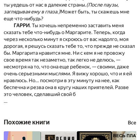
ты уедешь от нас в далекие страны.
(После паузы,
заглядывая ему в глаза.)
Может быть, ты скажешь мне
еще что-нибудь?
ГАРРИ
. Ты хочешь непременно заставить меня
сказать тебе что-нибудь о Маргарите. Теперь, когда
через несколько минут я скроюсь от вас надолго, моя
дорогая, я решусь сказать тебе то, что прежде не сказал
бы. Маргарита нравится мне. Ни с кем я не провожу
свое время так незаметно, так легко не делюсь, —
несмотря на то, что она еще ребенок, — своими, даже
очень серьезными мыслями. Я вижу хорошо, что и я ей
нравлюсь. Но… посмотри в эту минуту на нее, как
беспечна и резва она в кругу наших приятелей. Разве
это человек, сделавший свой б
...
Похожие книги
Все