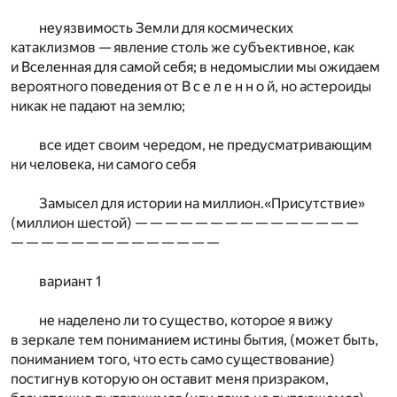
неуязвимость Земли для космических
катаклизмов — явление столь же субъективное, как
и Вселенная для самой себя; в недомыслии мы ожидаем
вероятного поведения от В с е л е н н о й, но астероиды
никак не падают на землю;
все идет своим чередом, не предусматривающим
ни человека, ни самого себя
Замысел для истории на миллион.«Присутствие»
(миллион шестой) — — — — — — — — — — — — — — —
— — — — — — — — — — — — — —
вариант 1
не наделено ли то существо, которое я вижу
в зеркале тем пониманием истины бытия, (может быть,
пониманием того, что есть само существование)
постигнув которую он оставит меня призраком,