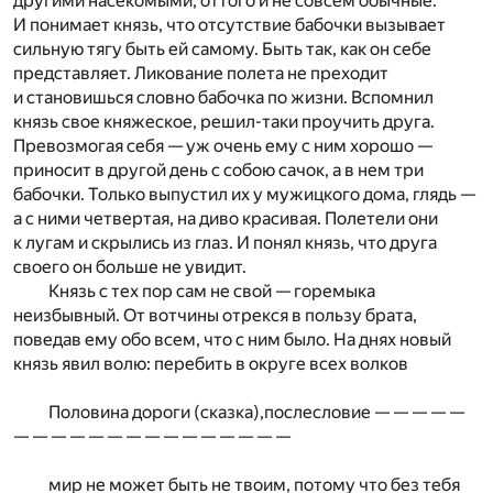
другими насекомыми, оттого и не совсем обычные.
И понимает князь, что отсутствие бабочки вызывает
сильную тягу быть ей самому. Быть так, как он себе
представляет. Ликование полета не преходит
и становишься словно бабочка по жизни. Вспомнил
князь свое княжеское, решил-таки проучить друга.
Превозмогая себя — уж очень ему с ним хорошо —
приносит в другой день с собою сачок, а в нем три
бабочки. Только выпустил их у мужицкого дома, глядь —
а с ними четвертая, на диво красивая. Полетели они
к лугам и скрылись из глаз. И понял князь, что друга
своего он больше не увидит.
Князь с тех пор сам не свой — горемыка
неизбывный. От вотчины отрекся в пользу брата,
поведав ему обо всем, что с ним было. На днях новый
князь явил волю: перебить в округе всех волков
Половина дороги (сказка),послесловие — — — — —
— — — — — — — — — — — — — — —
мир не может быть не твоим, потому что без тебя