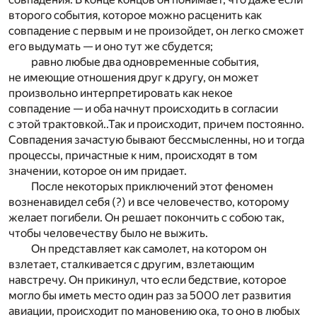
второго события, которое можно расценить как
совпадение с первым и не произойдет, он легко сможет
его выдумать — и оно тут же сбудется;
равно любые два одновременные события,
не имеющие отношения друг к другу, он может
произвольно интерпретировать как некое
совпадение — и оба начнут происходить в согласии
с этой трактовкой..Так и происходит, причем постоянно.
Совпадения зачастую бывают бессмысленны, но и тогда
процессы, причастные к ним, происходят в том
значении, которое он им придает.
После некоторых приключений этот феномен
возненавидел себя (?) и все человечество, которому
желает погибели. Он решает покончить с собою так,
чтобы человечеству было не выжить.
Он представляет как самолет, на котором он
взлетает, сталкивается с другим, взлетающим
навстречу. Он прикинул, что если бедствие, которое
могло бы иметь место один раз за 5000 лет развития
авиации, происходит по мановению ока, то оно в любых