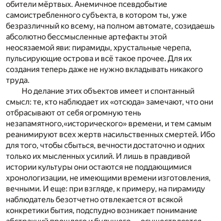
обители мёртвых. Анемичное псевдобытие
самоистребленного субъекта, в котором ты, уже
безразличный ко всему, на полном автомате, созидаешь
абсолютно бессмысленные артефакты этой
неосязаемой яви: пирамиды, хрустальные черепа,
пульсирующие острова и всё такое прочее. Для их
создания теперь даже не нужно вкладывать никакого
труда.
Но делание этих объектов имеет и спонтанный
смысл: те, кто наблюдает их «отсюда» замечают, что они
отбрасывают от себя огромную тень
незапамятного,«исторического» времени, и тем самым
реанимируют всех жертв насильственных смертей. Ибо
для того, чтобы сбыться, вечности достаточно и одних
только их мысленных усилий. И лишь в правдивой
истории культуры они остаются не поддающимися
хронологизации, не имеющими времени изготовления,
вечными. И еще: при взгляде, к примеру, на пирамиду
наблюдатель безотчетно отвлекается от всякой
конкретики бытия, подспудно возникает понимание