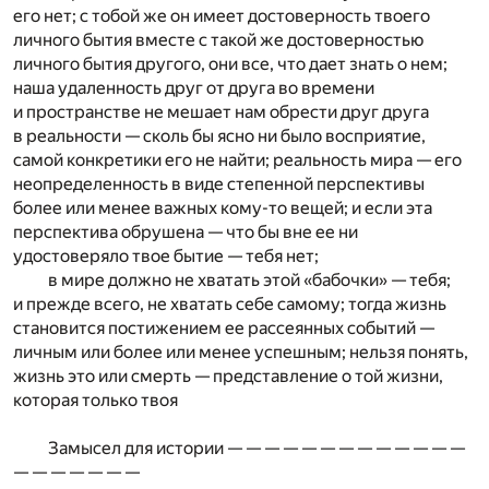
его нет; с тобой же он имеет достоверность твоего
личного бытия вместе с такой же достоверностью
личного бытия другого, они все, что дает знать о нем;
наша удаленность друг от друга во времени
и пространстве не мешает нам обрести друг друга
в реальности — сколь бы ясно ни было восприятие,
самой конкретики его не найти; реальность мира — его
неопределенность в виде степенной перспективы
более или менее важных кому-то вещей; и если эта
перспектива обрушена — что бы вне ее ни
удостоверяло твое бытие — тебя нет;
в мире должно не хватать этой «бабочки» — тебя;
и прежде всего, не хватать себе самому; тогда жизнь
становится постижением ее рассеянных событий —
личным или более или менее успешным; нельзя понять,
жизнь это или смерть — представление о той жизни,
которая только твоя
Замысел для истории — — — — — — — — — — — — —
— — — — — — —