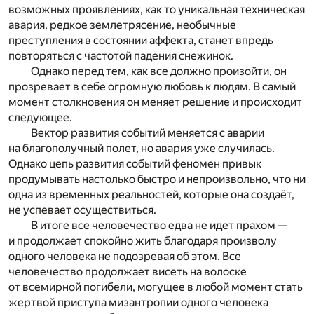
возможных проявлениях, как то уникальная техническая
авария, редкое землетрясение, необычные
преступления в состоянии аффекта, станет впредь
повторяться с частотой падения снежинок.
Однако перед тем, как все должно произойти, он
прозревает в себе огромную любовь к людям. В самый
момент столкновения он меняет решение и происходит
следующее.
Вектор развития событий меняется с аварии
на благополучный полет, но авария уже случилась.
Однако цепь развития событий феномен привык
продумывать настолько быстро и непроизвольно, что ни
одна из временных реальностей, которые она создаёт,
не успевает осуществиться.
В итоге все человечество едва не идет прахом —
и продолжает спокойно жить благодаря произволу
одного человека не подозревая об этом. Все
человечество продолжает висеть на волоске
от всемирной погибели, могущее в любой момент стать
жертвой приступа мизантропии одного человека