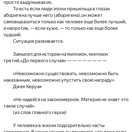
просто выдумывая их.
То есть если люди эпохи пришельца в глазах
аборигена лучше него (аборигена),он может
самовыразиться только как человек еще более лучший,
и напротив, — если хуже, — то только как еще более
худший.
Ситуация развивается.
Замысел для истории на миллион, миллион
третий,«До первого случая» — — — — — — — —
«Невозможно существовать, невозможно быть
наказанным, невозможно упустить свою награду»
Джек Керуак
«Не надейся на закономерное. Материя не знает что
такое случай»
(из слов главного героя)
У человека в жизни подозрительно часты
совпадения. В конце концов он понимает, что даже если