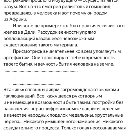
абстракций прошлого и будущего — осуществляется
разум. Вот на что смотрел реликтовый гоминоид
превращаясь в человека и вот почему он родом
из Африки.
Или вот еще пример: столб из практически чистого
железа в Дели. Рассудок вечности упрямо
воплощающий казавшееся невозможным
существование такого материала.
Присмотрись внимательнее ко всем упомянутым
артефактам. Они транслируют тебе и временность
твоего бытия, и вечность бытия человека на земле.
……………………………………………………….
…………………………………………….
……………………………………
Эта «явь» сплошь и рядом загромождена отрыжками
галлюцинаций. Все, кажущееся рукотворным
и не имеющее возможности быть таким: постройки без
назначения, нерасшифровываемые надписи, нелепые
в качестве народных поделок медальоны, хрустальные
черепа… Никакого умышленного намерения. Никакого
созидательного процесса. Только голая неосознаваемая