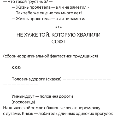
— Что такой грустный? —
— Жизнь пролетела — а я и не заметил.-
— Так тебе же еще не так много лет! —
— Жизнь пролетела — а я и не заметил
***
НЕ ХУЖЕ ТОЙ, КОТОРУЮ ХВАЛИЛИ
СОФТ
(сборник оригинальной фантастики трудящихся)
&&&
Половина дороги (сказка) — — — — — — — — — — —
— — — — — — — —
Умный друг — половина дороги
(пословица)
На княжеской земле обширные леса вперемежку
с лугами. Князь — любитель длинных одиноких прогулок