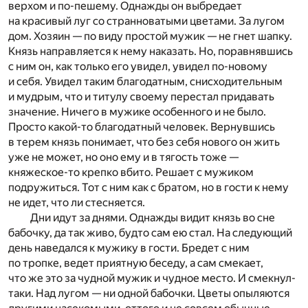
верхом и по-пешему. Однажды он выбредает
на красивый луг со странноватыми цветами. За лугом
дом. Хозяин — по виду простой мужик — не гнет шапку.
Князь направляется к нему наказать. Но, поравнявшись
с ним он, как только его увидел, увидел по-новому
и себя. Увидел таким благодатным, снисходительным
и мудрым, что и титулу своему перестал придавать
значение. Ничего в мужике особенного и не было.
Просто какой-то благодатный человек. Вернувшись
в терем князь понимает, что без себя нового он жить
уже не может, но оно ему и в тягость тоже —
княжеское-то крепко вбито. Решает с мужиком
подружиться. Тот с ним как с братом, но в гости к нему
не идет, что ли стесняется.
Дни идут за днями. Однажды видит князь во сне
бабочку, да так живо, будто сам ею стал. На следующий
день наведался к мужику в гости. Бредет с ним
по тропке, ведет приятную беседу, а сам смекает,
что же это за чудной мужик и чудное место. И смекнул-
таки. Над лугом — ни одной бабочки. Цветы опыляются