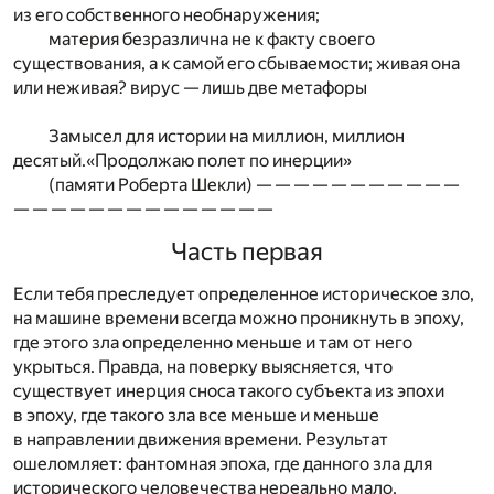
из его собственного необнаружения;
материя безразлична не к факту своего
существования, а к самой его сбываемости; живая она
или неживая? вирус — лишь две метафоры
Замысел для истории на миллион, миллион
десятый.«Продолжаю полет по инерции»
(памяти Роберта Шекли) — — — — — — — — — — —
— — — — — — — — — — — — — —
Часть первая
Если тебя преследует определенное историческое зло,
на машине времени всегда можно проникнуть в эпоху,
где этого зла определенно меньше и там от него
укрыться. Правда, на поверку выясняется, что
существует инерция сноса такого субъекта из эпохи
в эпоху, где такого зла все меньше и меньше
в направлении движения времени. Результат
ошеломляет: фантомная эпоха, где данного зла для
исторического человечества нереально мало,