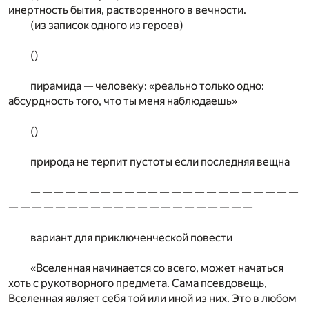
инертность бытия, растворенного в вечности.
(из записок одного из героев)
()
пирамида — человеку: «реально только одно:
абсурдность того, что ты меня наблюдаешь»
()
природа не терпит пустоты если последняя вещна
— — — — — — — — — — — — — — — — — — — — — — —
— — — — — — — — — — — — — — — — — — — — —
вариант для приключенческой повести
«Вселенная начинается со всего, может начаться
хоть с рукотворного предмета. Сама псевдовещь,
Вселенная являет себя той или иной из них. Это в любом