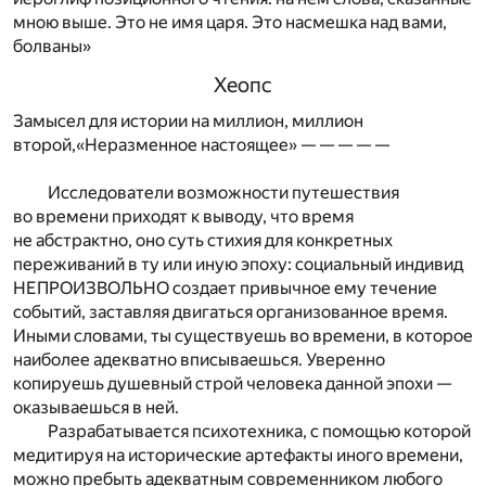
мною выше. Это не имя царя. Это насмешка над вами,
болваны»
Хеопс
Замысел для истории на миллион, миллион
второй,«Неразменное настоящее» — — — — —
Исследователи возможности путешествия
во времени приходят к выводу, что время
не абстрактно, оно суть стихия для конкретных
переживаний в ту или иную эпоху: социальный индивид
НЕПРОИЗВОЛЬНО создает привычное ему течение
событий, заставляя двигаться организованное время.
Иными словами, ты существуешь во времени, в которое
наиболее адекватно вписываешься. Уверенно
копируешь душевный строй человека данной эпохи —
оказываешься в ней.
Разрабатывается психотехника, с помощью которой
медитируя на исторические артефакты иного времени,
можно пребыть адекватным современником любого