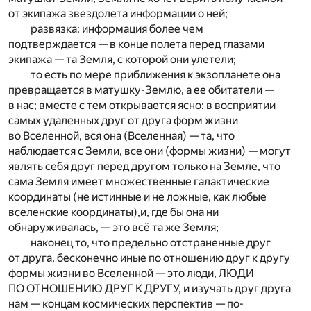
от экипажа звездолета информации о ней;
развязка: информация более чем
подтверждается — в конце полета перед глазами
экипажа — та Земля, с которой они улетели;
то есть по мере приближения к экзопланете она
превращается в матушку-Землю, а ее обитатели —
в нас; вместе с тем открывается ясно: в восприятии
самых удаленных друг от друга форм жизни
во Вселенной, вся она (Вселенная) — та, что
наблюдается с Земли, все они (формы жизни) — могут
являть себя друг перед другом только на Земле, что
сама Земля имеет множественные галактические
координаты (не истинные и не ложные, как любые
вселенские координаты),и, где бы она ни
обнаруживалась, — это всё та же Земля;
наконец то, что предельно отстраненные друг
от друга, бесконечно иные по отношению друг к другу
формы жизни во Вселенной — это люди, ЛЮДИ
ПО ОТНОШЕНИЮ ДРУГ К ДРУГУ, и изучать друг друга
нам — концам космических перспектив — по-