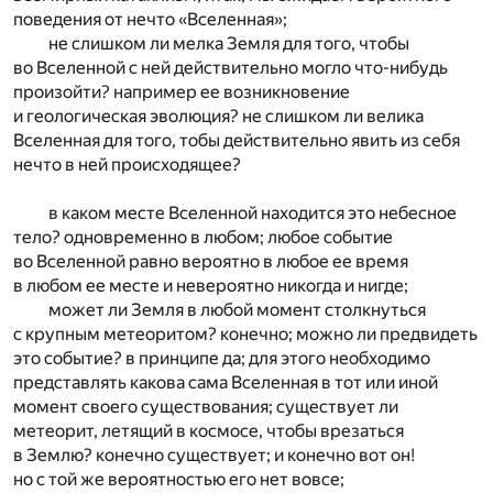
поведения от нечто «Вселенная»;
не слишком ли мелка Земля для того, чтобы
во Вселенной с ней действительно могло что-нибудь
произойти? например ее возникновение
и геологическая эволюция? не слишком ли велика
Вселенная для того, тобы действительно явить из себя
нечто в ней происходящее?
в каком месте Вселенной находится это небесное
тело? одновременно в любом; любое событие
во Вселенной равно вероятно в любое ее время
в любом ее месте и невероятно никогда и нигде;
может ли Земля в любой момент столкнуться
с крупным метеоритом? конечно; можно ли предвидеть
это событие? в принципе да; для этого необходимо
представлять какова сама Вселенная в тот или иной
момент своего существования; существует ли
метеорит, летящий в космосе, чтобы врезаться
в Землю? конечно существует; и конечно вот он!
но с той же вероятностью его нет вовсе;