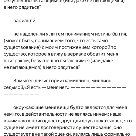
безуспешно пытающимся (или даже не пытающемся)
в него рядиться?
вариант 2
не наделен ли я ли тем пониманием истины бытия,
(может быть, пониманием того, что есть само
существование) с моим постижением которой то
существо, которое я вижу в зеркале обратит меня
призраком, безуспешно пытающимся (или даже
не пытающемся) в него рядиться?
Замысел для истории на миллион, миллион
седьмой,«Я есть — меня нет» — — — — — — — — — — —
— — — — — — —
окружающие меня вещи будто являются для меня
чем-то, в действительности не являясь ничем; наша
взаимная непригодность друг для друга показывает, что
сущее не имеет достоверности существования; оно
существует вне такой оценки, являясь лишь формально