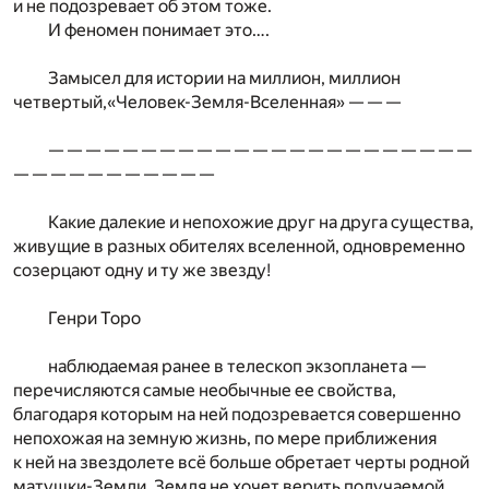
и не подозревает об этом тоже.
И феномен понимает это….
Замысел для истории на миллион, миллион
четвертый,«Человек-Земля-Вселенная» — — —
— — — — — — — — — — — — — — — — — — — — — — —
— — — — — — — — — — —
Какие далекие и непохожие друг на друга существа,
живущие в разных обителях вселенной, одновременно
созерцают одну и ту же звезду!
Генри Торо
наблюдаемая ранее в телескоп экзопланета —
перечисляются самые необычные ее свойства,
благодаря которым на ней подозревается совершенно
непохожая на земную жизнь, по мере приближения
к ней на звездолете всё больше обретает черты родной
матушки-Земли, Земля не хочет верить получаемой