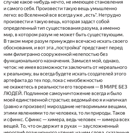
случае какое-нибудь нечто, не имеющее становления
и самого себя. Произвести такую вещь умышленно
легко: во Вселенной все всегда уже „есть“. Нетрудно
произвести и такую вещь, которая задаст собой
определенный тип существования разума, а именно
мир, в котором разум не может быть существующим.
В таком мире разум принужден всечасно искать своего
обоснования, и вот эта „постройка“ предстанет перед
ним филигранно сооруженной нелепостью без
функционального назначения. Замысел мой, однако,
четок: не имея возможности заключить от нереального
к реальному, вы всегда будете искать создателей этого
артефакта до тех пор, пока с неизбежностью
не окажетесь в реальности его творения — В МИРЕ БЕЗ
ЛЮДЕЙ. Подлинное самоуничтожение всегда и было
моей единственной страстью; ведомый ею я и напичкал
(равно и произвел) мироздание нетворимыми вещами,
этими явлениями то ли человека, то ли природы. Таков
и сфинкс. Сфинкс — химера, ведь человек — химера всех
вещей. То, что он держит в руках — заусложненный
иероглиф позиционного чтения: на нем слова, сказанные