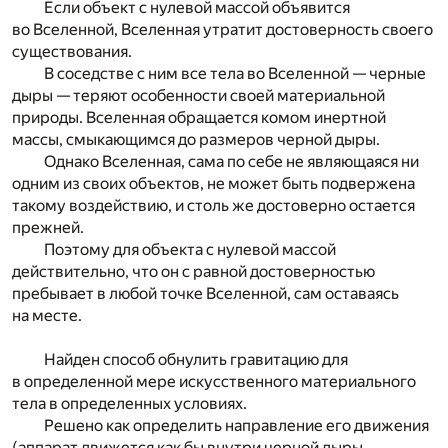
Если объект с нулевой массой объявится
во Вселенной, Вселенная утратит достоверность своего
существования.
В соседстве с ним все тела во Вселенной — черные
дыры — теряют особенности своей материальной
природы. Вселенная обращается комом инертной
массы, смыкающимся до размеров черной дыры.
Однако Вселенная, сама по себе не являющаяся ни
одним из своих объектов, не может быть подвержена
такому воздействию, и столь же достоверно остается
прежней.
Поэтому для объекта с нулевой массой
действительно, что он с равной достоверностью
пребывает в любой точке Вселенной, сам оставаясь
на месте.
Найден способ обнулить гравитацию для
в определенной мере искусственного материального
тела в определенных условиях.
Решено как определить направление его движения
(аппарат движется как бы внутри черной дыры