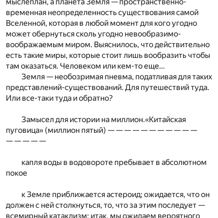
мыслеплан, а планета Земля — пространственно-
временная неопределенность существования самой
Вселенной, которая в любой момент для кого угодно
может обернуться сколь угодно невообразимо-
воображаемым миром. Выяснилось, что действительно
есть такие миры, которые стоит лишь вообразить чтобы
там оказаться. Человеком или кем-то еще…
Земля — необозримая пневма, податливая для таких
представлений-существований. Для путешествий туда.
Или все-таки туда и обратно?
Замысел для истории на миллион.«Китайская
пуговица» (миллион пятый) — — — — — — — — — — —
— — — — —
капля воды в водовороте пребывает в абсолютном
покое
к Земле приближается астероид; ожидается, что он
должен с ней столкнуться, то, что за этим последует —
всемирный катаклизм; итак, мы ожидаем вероятного