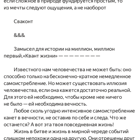
если сложное в природе фундируется простым, то
из мечты следуют ощущения, а не наоборот
Сваконт
&&&
Замысел для истории на миллион, миллион
первый,«Квант жизни» — — — — — — — —
Известного нам человечества не может быть: оно
способно только на бесконечно-кратное немедленное
самоистребление. Но может существовать иллюзия
человечества, если она кажется достаточно реальной.
Для этого ей необходимо, чтобы кроме нее ничего
не было — ей необходима вечность.
Любое сколь угодно интенсивное самоистребление
канет в вечности, не оставив по себе и следа. Что же
останется? А вот эта твоя повседневная жизнь!
Жизнь в битве и жизнь в мирной череде событий
слишком непохожи одна на другую. Они отрешены друг