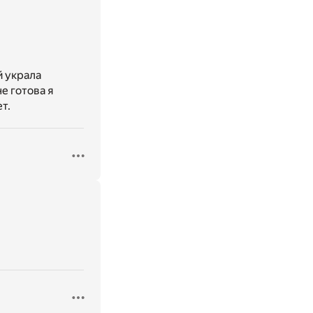
й украла
не готова я
т.