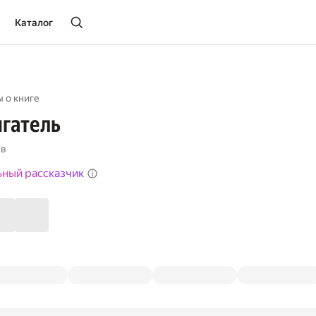
Каталог
 о книге
гатель
ев
ьный рассказчик