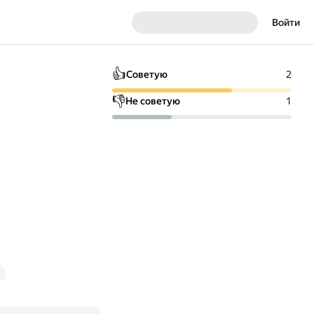
Войти
👍
Советую
2
👎
Не советую
1