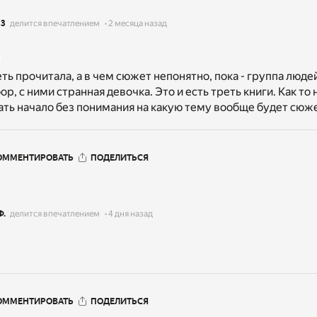
13
делится впечатлением
2 месяца назад
ть прочитала, а в чем сюжет непонятно, пока - группа люде
р, с ними странная девочка. Это и есть треть книги. Как то 
ать начало без понимания на какую тему вообще будет сюже
ОММЕНТИРОВАТЬ
ПОДЕЛИТЬСЯ
Ф.
делится впечатлением
4 дня назад
ОММЕНТИРОВАТЬ
ПОДЕЛИТЬСЯ