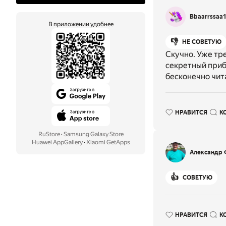
Bbaarrssaa
В приложении удобнее
👎
НЕ СОВЕТУЮ
Скучно. Уже тре
секретный прибо
бесконечно чит
НРАВИТСЯ
К
RuStore
·
Samsung Galaxy Store
Huawei AppGallery
·
Xiaomi GetApps
Александр 
👍
СОВЕТУЮ
НРАВИТСЯ
К