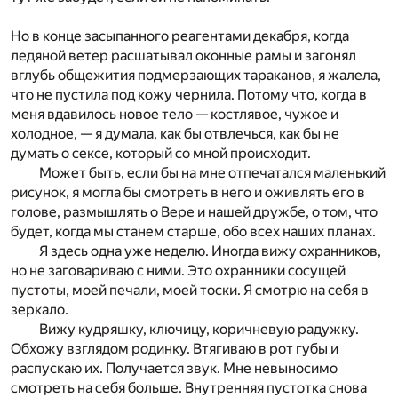
Но в конце засыпанного реагентами декабря, когда
ледяной ветер расшатывал оконные рамы и загонял
вглубь общежития подмерзающих тараканов, я жалела,
что не пустила под кожу чернила. Потому что, когда в
меня вдавилось новое тело — костлявое, чужое и
холодное, — я думала, как бы отвлечься, как бы не
думать о сексе, который со мной происходит.
Может быть, если бы на мне отпечатался маленький
рисунок, я могла бы смотреть в него и оживлять его в
голове, размышлять о Вере и нашей дружбе, о том, что
будет, когда мы станем старше, обо всех наших планах.
Я здесь одна уже неделю. Иногда вижу охранников,
но не заговариваю с ними. Это охранники сосущей
пустоты, моей печали, моей тоски. Я смотрю на себя в
зеркало.
Вижу кудряшку, ключицу, коричневую радужку.
Обхожу взглядом родинку. Втягиваю в рот губы и
распускаю их. Получается звук. Мне невыносимо
смотреть на себя больше. Внутренняя пустотка снова