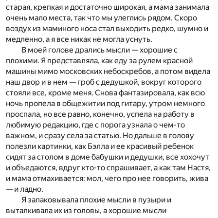
старая, крепкая и достаточно широкая, а мама занимала
очень мало места, так что мы улеглись рядом. Скоро
воздух из маминого носа стал выходить редко, шумно и
медленно, а я все никак не могла уснуть.
В моей голове дрались мысли — хорошие с
плохими. Я представляла, как еду за рулем красной
машины мимо московских небоскребов, а потом видела
наш двор и в нем — гроб с дедушкой, вокруг которого
стояли все, кроме меня. Снова фантазировала, как всю
ночь пропела в общежитии под гитару, утром немного
проспала, но все равно, конечно, успела на работу в
любимую редакцию, где с порога узнала о чем-то
важном, и сразу села за статью. Но дальше в голову
полезли картинки, как Бэлла и ее красивый ребенок
сидят за столом в доме бабушки и дедушки, все хохочут
и объедаются, вдруг кто-то спрашивает, а как там Настя,
и мама отмахивается: мол, чего про нее говорить, жива
— и ладно.
Я запаковывала плохие мысли в пузыри и
выталкивала их из головы, а хорошие мысли