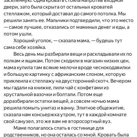
заселенную. Одна кровать стояла напротив входной
двери, зато была скрыта от остальных кроватей
стеллажом, который доставал до самого потолка. Мы
решили занять ее. Мальчики подтвердили, что это место
— самое лучшее, отказались от маминых денег и еды, а
потом ушли.
Хороший уголок, — сказала мама, — будешь тут
сама себе хозяйка.
Весь день мы разбирали вещи и раскладывали их по
полкам и ящикам. Потом сходили в магазин низких цен,
мама купила там всякие мелочи вроде чеснокодавилки
и большую картинку с африканским слоном, которую
приклеила к стеллажу на двусторонний скотч. Вечером
мы гадали на книжке, пили чай с конфетами из
хрустальной вазочки и болтали. Потом еще
доразбирали остатки вещей, а совсем ночью мама
решила помыть унитаз и ванну. Элитное общежитие,
сказала нам консьержка утром, тут в каждой комнате
свой санузел, это же вам не второсортный вуз.
Маме полагалось спать в гостинице для
родственников, но она осталась со мной. Кровать была