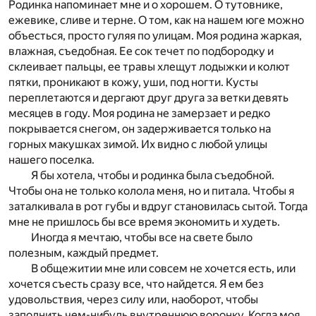
Родинка напоминает мне и о хорошем. О тутовнике,
ежевике, сливе и терне. О том, как на нашем юге можно
объесться, просто гуляя по улицам. Моя родина жаркая,
влажная, съедобная. Ее сок течет по подбородку и
склеивает пальцы, ее травы хлещут лодыжки и колют
пятки, проникают в кожу, уши, под ногти. Кусты
переплетаются и дергают друг друга за ветки девять
месяцев в году. Моя родина не замерзает и редко
покрывается снегом, он задерживается только на
горных макушках зимой. Их видно с любой улицы
нашего поселка.
Я бы хотела, чтобы и родинка была съедобной.
Чтобы она не только колола меня, но и питала. Чтобы я
заталкивала в рот губы и вдруг становилась сытой. Тогда
мне не пришлось бы все время экономить и худеть.
Иногда я мечтаю, чтобы все на свете было
полезным, каждый предмет.
В общежитии мне или совсем не хочется есть, или
хочется съесть сразу все, что найдется. Я ем без
удовольствия, через силу или, наоборот, чтобы
заполнить чем-нибудь внутреннюю воронку. Когда моя