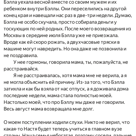
Бэлла уехала весной вместе со своим мужем и их
ребенком внутри Бэллы. Они переселились на другой
конец края и навещали нас раз в две-три недели. Думаю,
Бэлла не особо скучала, просто собирала деньги у
тоскующих по ней родных. После моего возвращения из
Москвы в середине июля Бэлла уже не приезжала.
Вроде как ей скоро рожать, а двухчасовые тряски в
машине могут навредить. Но она даже не позвонила и
не поздравила.
У нее гормоны, говорила мама, ты, пожалуйста, не
расстраивайся.
Я не расстраивалась, хотя мама мне не верила, а я
не могла объяснить ей причину. Из-за того, что Бэлла
затихла и как бы взяла от нас отпуск, а я доживала дома
последние недели, мама стала полностью моей.
Настолько моей, что про Бэллу мы даже не говорили.
Весь август мама возвращала мне долг.
О моем поступлении ходили слухи. Никто не верил, что
какая-то Настя будет теперь учиться в главном вузе
страны. Наша семья небогатая, поэтому соседи, дальние