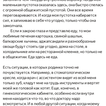
маленькая пустотка оказалась здесь, она быстро спелась
с огромной общежитской пустотой. Они все время
переговариваются. И когда моя пустотка набирается
сил, я запихиваю в себя что угодно, только чтобы она
замолчала.
Если я закрою глаза и представлю еду, то мои
любимые печеная картошка, свиной шашлык,
балкарские хычины, аджапсандали и разнообразные
овощи будут стоять где угодно, дома на столе, в
холодильнике или на ресторанной клеенке, но только не
в общежитии. Еда здесь не еда.
Есть ситуации, в которых родинка точно не
почувствуется. Например, в стоматологическом
кресле, когда врач с ассистентом видят из всей меня
только зуб, кладут мне на грудь инструменты и вертят
моей же головой как хотят. Еще, конечно, в
гинекологическом кабинете, особенно если внутри
меня находится что-то, во что доктору надо
всмотреться. И в любой другой ситуации, когда моему