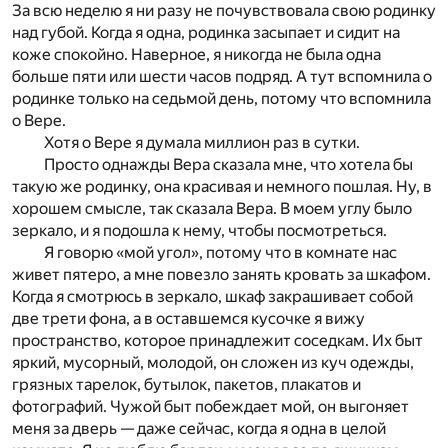
За всю неделю я ни разу не почувствовала свою родинку
над губой. Когда я одна, родинка засыпает и сидит на
коже спокойно. Наверное, я никогда не была одна
больше пяти или шести часов подряд. А тут вспомнила о
родинке только на седьмой день, потому что вспомнила
о Вере.
Хотя о Вере я думала миллион раз в сутки.
Просто однажды Вера сказала мне, что хотела бы
такую же родинку, она красивая и немного пошлая. Ну, в
хорошем смысле, так сказала Вера. В моем углу было
зеркало, и я подошла к нему, чтобы посмотреться.
Я говорю «мой угол», потому что в комнате нас
живет пятеро, а мне повезло занять кровать за шкафом.
Когда я смотрюсь в зеркало, шкаф закрашивает собой
две трети фона, а в оставшемся кусочке я вижу
пространство, которое принадлежит соседкам. Их быт
яркий, мусорный, молодой, он сложен из куч одежды,
грязных тарелок, бутылок, пакетов, плакатов и
фотографий. Чужой быт побеждает мой, он выгоняет
меня за дверь — даже сейчас, когда я одна в целой