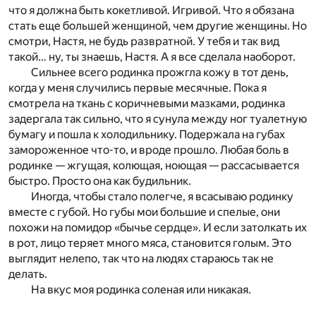
что я должна быть кокетливой. Игривой. Что я обязана
стать еще большей женщиной, чем другие женщины. Но
смотри, Настя, не будь развратной. У тебя и так вид
такой… ну, ты знаешь, Настя. А я все сделала наоборот.
Сильнее всего родинка прожгла кожу в тот день,
когда у меня случились первые месячные. Пока я
смотрела на ткань с коричневыми мазками, родинка
задергала так сильно, что я сунула между ног туалетную
бумагу и пошла к холодильнику. Подержала на губах
замороженное что-то, и вроде прошло. Любая боль в
родинке — жгущая, колющая, ноющая — рассасывается
быстро. Просто она как будильник.
Иногда, чтобы стало полегче, я всасываю родинку
вместе с губой. Но губы мои большие и спелые, они
похожи на помидор «бычье сердце». И если затолкать их
в рот, лицо теряет много мяса, становится голым. Это
выглядит нелепо, так что на людях стараюсь так не
делать.
На вкус моя родинка соленая или никакая.