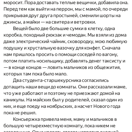
моросит. Пора доставать теплые вещички, добавила она.
Перед тем как выйти на перрон, мы с мамой, по очереди
прикрывая друг друга простыней, сменили шорты на
джинсы, а майки — на свитера и ветровки.
Вещей было две большие сумки в клетку, одна
коробка, походный рюкзак и чемодан. Мы взяли из дома
даже электрический чайник, сковородку, мою любимую
подушку и хрустальную вазочку для конфет. Сначала
нам пришлось просить о помощи соседей по вагону,
потом платить носильщику, добавлять денег таксисту и
— в конце концов — ловить мальчиков из общежития,
которых там пока было мало.
Два студента-старшекурсника согласились
дотащить наши вещи до комнаты. Они рассказали маме,
что уже работают и поэтому не приезжают домой на
каникулы. На майских был у родителей, сказал один из
них, и еще поеду на ноябрьских, а насчет Нового года
пока не решил.
Консьержка привела меня, маму и мальчиков в
большую четырехместную комнату, пока никем не