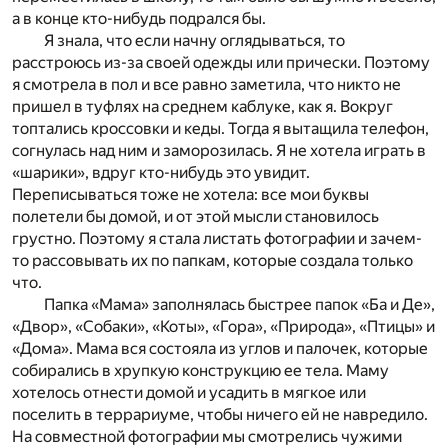
а в конце кто-нибудь подрался бы.
Я знала, что если начну оглядываться, то
расстроюсь из-за своей одежды или прически. Поэтому
я смотрела в пол и все равно заметила, что никто не
пришел в туфлях на среднем каблуке, как я. Вокруг
топтались кроссовки и кеды. Тогда я вытащила телефон,
согнулась над ним и заморозилась. Я не хотела играть в
«шарики», вдруг кто-нибудь это увидит.
Переписываться тоже не хотела: все мои буквы
полетели бы домой, и от этой мысли становилось
грустно. Поэтому я стала листать фотографии и зачем-
то рассовывать их по папкам, которые создала только
что.
Папка «Мама» заполнялась быстрее папок «Ба и Де»,
«Двор», «Собаки», «Коты», «Гора», «Природа», «Птицы» и
«Дома». Мама вся состояла из углов и палочек, которые
собирались в хрупкую конструкцию ее тела. Маму
хотелось отнести домой и усадить в мягкое или
поселить в террариуме, чтобы ничего ей не навредило.
На совместной фотографии мы смотрелись чужими