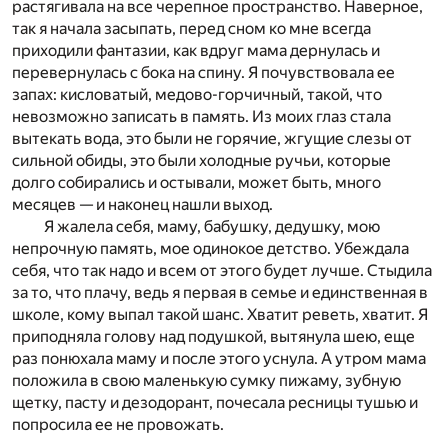
растягивала на все черепное пространство. Наверное,
так я начала засыпать, перед сном ко мне всегда
приходили фантазии, как вдруг мама дернулась и
перевернулась с бока на спину. Я почувствовала ее
запах: кисловатый, медово-горчичный, такой, что
невозможно записать в память. Из моих глаз стала
вытекать вода, это были не горячие, жгущие слезы от
сильной обиды, это были холодные ручьи, которые
долго собирались и остывали, может быть, много
месяцев — и наконец нашли выход.
Я жалела себя, маму, бабушку, дедушку, мою
непрочную память, мое одинокое детство. Убеждала
себя, что так надо и всем от этого будет лучше. Стыдила
за то, что плачу, ведь я первая в семье и единственная в
школе, кому выпал такой шанс. Хватит реветь, хватит. Я
приподняла голову над подушкой, вытянула шею, еще
раз понюхала маму и после этого уснула. А утром мама
положила в свою маленькую сумку пижаму, зубную
щетку, пасту и дезодорант, почесала ресницы тушью и
попросила ее не провожать.