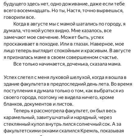
будущего здесь нет, одно доживание, даже если тебе
всего восемнадцать. Но ты, Настя, точно вырвешься,
говорили все.
Когда в августе мы с мамой шатались по городу, я
думала, что мой успех видно. Мне казалось, все
замечают мое свечение. Может быть, успех
проскакивает в походке. Или в глазах. Наверное, мое
лицо теперь выглядит спокойным и красивым. В августе
я призналась маме в своем совершенном счастье.
Все только начинается, доченька, сказала мама.
Успех слетел с меня луковой шелухой, когда я вошла в
здание факультета в предпоследний день лета. Во время
поступления я думала только о том, как выбраться из
своего города, поэтому не видела ничего, кроме
бланков, документов и листов.
Теперь я рассмотрела факультет, он был весь
карамельный, завитушчатый и нарядный, через
стеклянный купол внутрь лился солнечный сок. А за
факультетскими окнами скалился Кремль, показывая