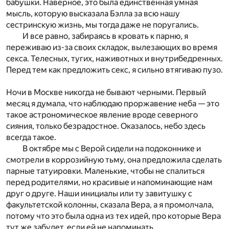
бабушки. Наверное, это была единственная умная
мысль, которую высказала Бэлла за всю нашу
сестринскую жизнь, мы тогда даже не поругались.
И все равно, забираясь в кровать к парню, я
переживаю из-за своих складок, вылезающих во время
секса. Телесных, тугих, наживотных и внутрибедренных.
Перед тем как предложить секс, я сильно втягиваю пузо.
Ночи в Москве никогда не бывают черными. Первый
месяц я думала, что наблюдаю проржавение неба — это
такое астрономическое явление вроде северного
сияния, только безрадостное. Оказалось, небо здесь
всегда такое.
В октябре мы с Верой сидели на подоконнике и
смотрели в коррозийную тьму, она предложила сделать
парные татуировки. Маленькие, чтобы не спалиться
перед родителями, но красивые и напоминающие нам
друг о друге. Наши инициалы или ту завитушку с
факультетской колонны, сказала Вера, а я промолчала,
потому что это была одна из тех идей, про которые Вера
тут же забудет, если ей не напоминать.