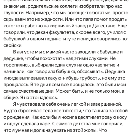
знакомые, родительские коллеги изобретали про нас
глупости. Например, что мы вообще-то богатые, просто
скрываем это из жадности. Или что папа помог продать
кого-то в рабство на кирпичный завод в Дагестане. Еще
говорили, что декан факультета, скорее всего, учился с
бабушкой в одном пединституте и они договорились по-
свойски.
В августе мы с мамой часто заходили к бабушке и
дедушке, чтобы похохотать над этими слухами. Не
торопились, выбирали один слух на одно чаепитие и
начинали, как говорила бабушка, обсасывать. Дедушка
иногда выплевывал какую-нибудь грубость, но ему это
прощалось. В те дни всем все прощалось, это были мои
самые счастливые дни. Может быть, и не только мои, а
общие. Я на это надеюсь.
Я чувствовала себя очень легкой и завершенной.
Будто сбросила с тела все тяжести, что тащила за собой
с рождения. Как если бы я носила десятиметровую косу
и вдруг сделала каре. С самого детства мне говорили,
что я умная и должна уехать из этой жопы. Что