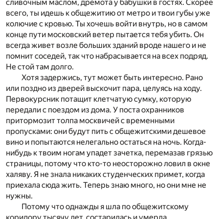
сливочным маслом, дремота у бабушки в гостях. Скорее
всего, ты идешь к общежитию от метро и твои губы уже
колючие с кровью. Ты хочешь войти внутрь, но в самом
конце пути московский ветер пытается тебя убить. Он
всегда живет возле больших зданий вроде нашего и не
помнит соседей, так что набрасывается на всех подряд.
Не стой там долго.
Хотя задержись, тут может быть интересно. Рано
или поздно из дверей выскочит пара, целуясь на ходу.
Первокурсник потащит клетчатую сумку, которую
передали с поездом из дома. У поста охранников
притормозит толпа москвичей с временными
пропусками: они будут пить с общежитскими дешевое
вино и попытаются нелегально остаться на ночь. Когда-
нибудь к твоим ногам упадет зачетка, перемазав грязью
страницы, потому что кто-то неосторожно ловил в окне
халяву. Я не знала никаких студенческих примет, когда
приехала сюда жить. Теперь знаю много, но они мне не
нужны.
Потому что однажды я шла по общежитскому
коридору тысячу лет, состарилась и умерла.