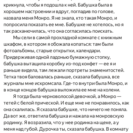
крикнула, чтобы я подошла к ней. Бабушка была в
хорошем настроении и вдруг, погладив по голове,
назвала меня Монро. Я не знала, кто такая Монро, и
попросила показать ее мне. Бабушке не хотелось, но я
так расканючилась, что она согласилась поискать.
Мы сели в самой прохладной комнате с книжным
шкафом, в котором я обожала копаться: там были
фотоальбомы, старые открытки, календари.
Придерживая одной ладонью бумажную стопку,
бабушка вытащила коробку из-под конфет — ее я и
раньше видела, там лежали портреты знаменитостей.
Тетка твоя баловалась раньше, сказала бабушка, все
журналы мне искромсала. Где-то внутри была Монро, и
в конце концов бабушка выложила ее мне на колени.
Я тогда была черноволосой девочкой, а Монро —
тетей с белой прической. И еще мне не понравилось, как
она скалилась. Я сказала бабушке, что ничего не поняла.
Да вот же, ответила бабушка и нажала на монровскую
родинку. Я возразила, что у нее родинка на щеке, а у
меня над губой. Дурочка ты, сказала бабушка. В комнату