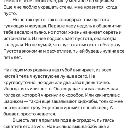
комнате. Я не люблю бардак, у меня все по ящичкам.
Еще я не люблю украшать стены, мне нравится, когда
пусто.
Но не так пусто, как в коридорах, там пустота
гуляющая и жрущая. Первые пару недель в общежитии
тебе весело и пьяно, но потом жизнь начинает сереть и
истончаться. Из нее подсасывает пустота, она всегда
голодная. Но не думай, что пустота высосет тебя сразу.
Пустота экономна и расчетлива, ты ей будешь нужна все
пять лет.
На людях моя родинка над губой выпирает, из всех
частей тела я чувствую ее лучше всего. Не
круглосуточно, но один или два раза в день точно.
Иногда пять или шесть. Она ощущается как спичечная
головка, которой чиркнули о коробок. Или как иголка с
шариком — такой еще закалывают хиджабы, только мне
она дырявит губу. Еще как жирный степной клещ. А
бывает, просто чешется.
В шесть лет я прыгала под виноградом, пытаясь
схватить его за усы. На крыльцо вышла бабушка и