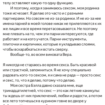
телу оставляют какую-то одну функцию.
И поэтому, когда я занимаюсь сексом, моя родинка
тоже исчезает. Я делаю это часто и с разными
партнерами. Но совсем не из-за родинки. И не из-за нее
имена парней в моей голове никак не прилепляются к их
же лицам и все время перетасовываются. Не поэтому
мне плевать на то, чем эти парни интересуются, где
работают и на кого учатся. Парни-инструменты,
плиточки и кирпичики, которые я укладываю слоями,
чтобы вскарабкаться и встать сверху.
Вообще-то, во всем виновата Вера.
Я никогда не стараюсь во время секса. Быть красивой
или страстной, запомниться. Я не хочу специально
радовать кого-то сексом, я и сама не рада — просто секс
и секс, то, что я делаю, потому что делаю.
Моя сестра Бэлла давно сказала мне, еще
тринадцатилетней, что секс — это как летние каникулы:
ты ждешь от них приключений, любви и радости, а потом
все лето топчешься в курином говне во дворе у