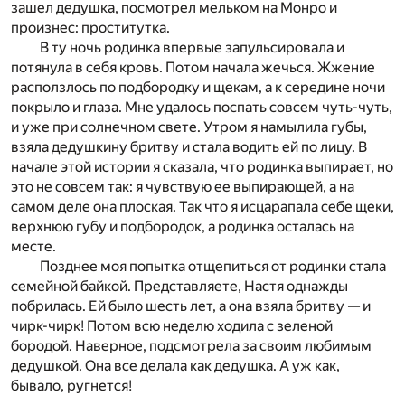
зашел дедушка, посмотрел мельком на Монро и
произнес: проститутка.
В ту ночь родинка впервые запульсировала и
потянула в себя кровь. Потом начала жечься. Жжение
расползлось по подбородку и щекам, а к середине ночи
покрыло и глаза. Мне удалось поспать совсем чуть-чуть,
и уже при солнечном свете. Утром я намылила губы,
взяла дедушкину бритву и стала водить ей по лицу. В
начале этой истории я сказала, что родинка выпирает, но
это не совсем так: я чувствую ее выпирающей, а на
самом деле она плоская. Так что я исцарапала себе щеки,
верхнюю губу и подбородок, а родинка осталась на
месте.
Позднее моя попытка отщепиться от родинки стала
семейной байкой. Представляете, Настя однажды
побрилась. Ей было шесть лет, а она взяла бритву — и
чирк-чирк! Потом всю неделю ходила с зеленой
бородой. Наверное, подсмотрела за своим любимым
дедушкой. Она все делала как дедушка. А уж как,
бывало, ругнется!