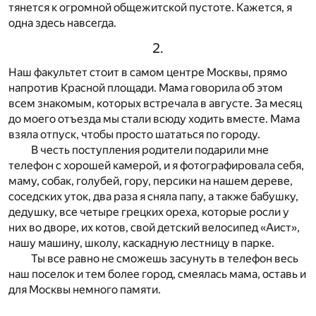
тянется к огромной общежитской пустоте. Кажется, я
одна здесь навсегда.
2.
Наш факультет стоит в самом центре Москвы, прямо
напротив Красной площади. Мама говорила об этом
всем знакомым, которых встречала в августе. За месяц
до моего отъезда мы стали всюду ходить вместе. Мама
взяла отпуск, чтобы просто шататься по городу.
В честь поступления родители подарили мне
телефон с хорошей камерой, и я фотографировала себя,
маму, собак, голубей, гору, персики на нашем дереве,
соседских уток, два раза я сняла папу, а также бабушку,
дедушку, все четыре грецких ореха, которые росли у
них во дворе, их котов, свой детский велосипед «Аист»,
нашу машину, школу, каскадную лестницу в парке.
Ты все равно не сможешь засунуть в телефон весь
наш поселок и тем более город, смеялась мама, оставь и
для Москвы немного памяти.