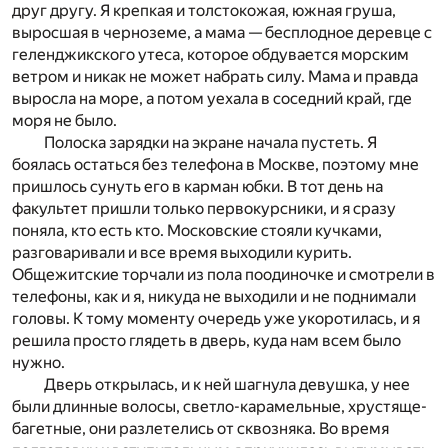
друг другу. Я крепкая и толстокожая, южная груша,
выросшая в черноземе, а мама — бесплодное деревце с
геленджикского утеса, которое обдувается морским
ветром и никак не может набрать силу. Мама и правда
выросла на море, а потом уехала в соседний край, где
моря не было.
Полоска зарядки на экране начала пустеть. Я
боялась остаться без телефона в Москве, поэтому мне
пришлось сунуть его в карман юбки. В тот день на
факультет пришли только первокурсники, и я сразу
поняла, кто есть кто. Московские стояли кучками,
разговаривали и все время выходили курить.
Общежитские торчали из пола поодиночке и смотрели в
телефоны, как и я, никуда не выходили и не поднимали
головы. К тому моменту очередь уже укоротилась, и я
решила просто глядеть в дверь, куда нам всем было
нужно.
Дверь открылась, и к ней шагнула девушка, у нее
были длинные волосы, светло-карамельные, хрустяще-
багетные, они разлетелись от сквозняка. Во время