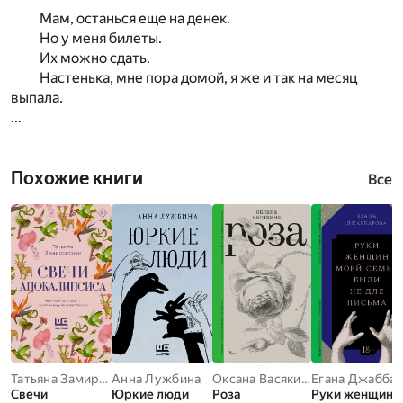
Мам, останься еще на денек.
Но у меня билеты.
Их можно сдать.
Настенька, мне пора домой, я же и так на месяц
выпала.
...
Похожие книги
Все
Татьяна Замировская
Анна Лужбина
Оксана Васякина
Егана Джабба
Свечи
Юркие люди
Роза
Руки женщин