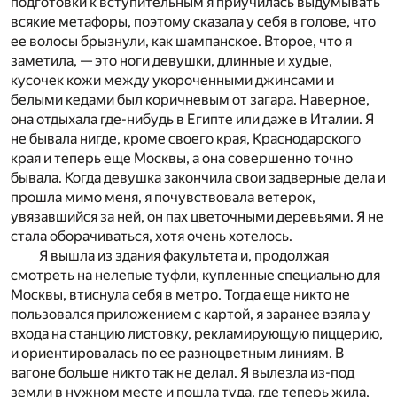
подготовки к вступительным я приучилась выдумывать
всякие метафоры, поэтому сказала у себя в голове, что
ее волосы брызнули, как шампанское. Второе, что я
заметила, — это ноги девушки, длинные и худые,
кусочек кожи между укороченными джинсами и
белыми кедами был коричневым от загара. Наверное,
она отдыхала где-нибудь в Египте или даже в Италии. Я
не бывала нигде, кроме своего края, Краснодарского
края и теперь еще Москвы, а она совершенно точно
бывала. Когда девушка закончила свои задверные дела и
прошла мимо меня, я почувствовала ветерок,
увязавшийся за ней, он пах цветочными деревьями. Я не
стала оборачиваться, хотя очень хотелось.
Я вышла из здания факультета и, продолжая
смотреть на нелепые туфли, купленные специально для
Москвы, втиснула себя в метро. Тогда еще никто не
пользовался приложением с картой, я заранее взяла у
входа на станцию листовку, рекламирующую пиццерию,
и ориентировалась по ее разноцветным линиям. В
вагоне больше никто так не делал. Я вылезла из-под
земли в нужном месте и пошла туда, где теперь жила,