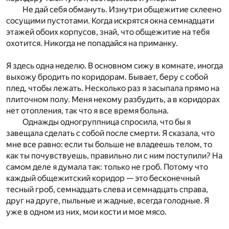
Не дай себя обмануть. Изнутри общежитие склеено
сосущими пустотами. Когда искрятся окна семнадцати
этажей обоих корпусов, знай, что общежитие на тебя
охотится. Никогда не попадайся на приманку.
Я здесь одна неделю. В основном сижу в комнате, иногда
выхожу бродить по коридорам. Бывает, беру с собой
плед, чтобы лежать. Несколько раз я засыпала прямо на
плиточном полу. Меня некому разбудить, а в коридорах
нет отопления, так что я все время больна.
Однажды одногруппница спросила, что бы я
завещала сделать с собой после смерти. Я сказала, что
мне все равно: если ты больше не владеешь телом, то
как ты почувствуешь, правильно ли с ним поступили? На
самом деле я думала так: только не гроб. Потому что
каждый общежитский коридор — это бесконечный
тесный гроб, семнадцать слева и семнадцать справа,
друг на друге, пыльные и жадные, всегда голодные. Я
уже в одном из них, мои кости и мое мясо.