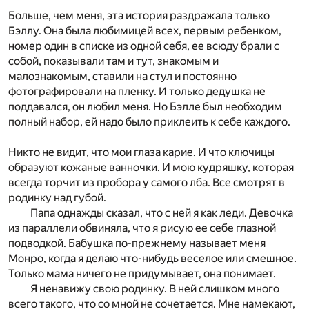
Больше, чем меня, эта история раздражала только
Бэллу. Она была любимицей всех, первым ребенком,
номер один в списке из одной себя, ее всюду брали с
собой, показывали там и тут, знакомым и
малознакомым, ставили на стул и постоянно
фотографировали на пленку. И только дедушка не
поддавался, он любил меня. Но Бэлле был необходим
полный набор, ей надо было приклеить к себе каждого.
Никто не видит, что мои глаза карие. И что ключицы
образуют кожаные ванночки. И мою кудряшку, которая
всегда торчит из пробора у самого лба. Все смотрят в
родинку над губой.
Папа однажды сказал, что с ней я как леди. Девочка
из параллели обвиняла, что я рисую ее себе глазной
подводкой. Бабушка по-прежнему называет меня
Монро, когда я делаю что-нибудь веселое или смешное.
Только мама ничего не придумывает, она понимает.
Я ненавижу свою родинку. В ней слишком много
всего такого, что со мной не сочетается. Мне намекают,