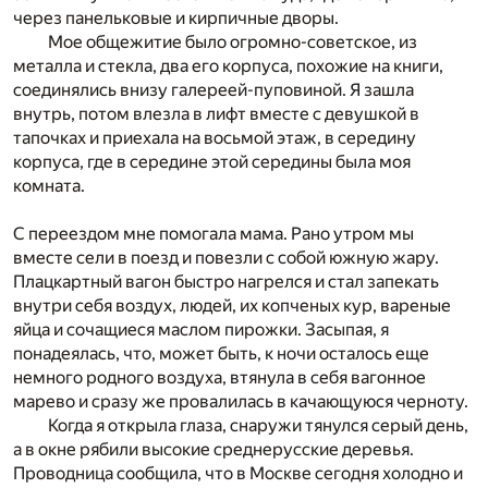
через панельковые и кирпичные дворы.
Мое общежитие было огромно-советское, из
металла и стекла, два его корпуса, похожие на книги,
соединялись внизу галереей-пуповиной. Я зашла
внутрь, потом влезла в лифт вместе с девушкой в
тапочках и приехала на восьмой этаж, в середину
корпуса, где в середине этой середины была моя
комната.
С переездом мне помогала мама. Рано утром мы
вместе сели в поезд и повезли с собой южную жару.
Плацкартный вагон быстро нагрелся и стал запекать
внутри себя воздух, людей, их копченых кур, вареные
яйца и сочащиеся маслом пирожки. Засыпая, я
понадеялась, что, может быть, к ночи осталось еще
немного родного воздуха, втянула в себя вагонное
марево и сразу же провалилась в качающуюся черноту.
Когда я открыла глаза, снаружи тянулся серый день,
а в окне рябили высокие среднерусские деревья.
Проводница сообщила, что в Москве сегодня холодно и