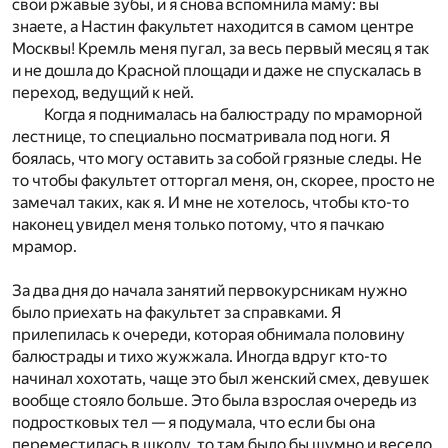
свои ржавые зубы, и я снова вспомнила маму: вы
знаете, а Настин факультет находится в самом центре
Москвы! Кремль меня пугал, за весь первый месяц я так
и не дошла до Красной площади и даже не спускалась в
переход, ведущий к ней.
Когда я поднималась на балюстраду по мраморной
лестнице, то специально посматривала под ноги. Я
боялась, что могу оставить за собой грязные следы. Не
то чтобы факультет отторгал меня, он, скорее, просто не
замечал таких, как я. И мне не хотелось, чтобы кто-то
наконец увидел меня только потому, что я пачкаю
мрамор.
За два дня до начала занятий первокурсникам нужно
было приехать на факультет за справками. Я
прилепилась к очереди, которая обнимала половину
балюстрады и тихо жужжала. Иногда вдруг кто-то
начинал хохотать, чаще это был женский смех, девушек
вообще стояло больше. Это была взрослая очередь из
подростковых тел — я подумала, что если бы она
переместилась в школу, то там было бы шумно и весело,