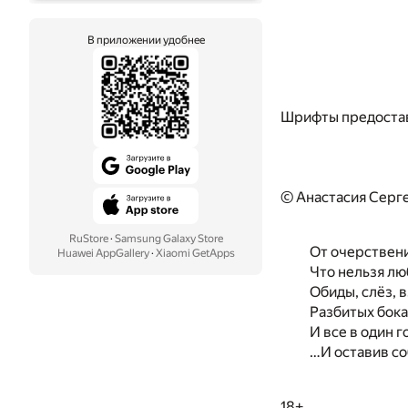
В приложении удобнее
Шрифты предоста
© Анастасия Серг
RuStore
·
Samsung Galaxy Store
От очерствени
Huawei AppGallery
·
Xiaomi GetApps
Что нельзя лю
Обиды, слёз, 
Разбитых бока
И все в один 
…И оставив соб
18+