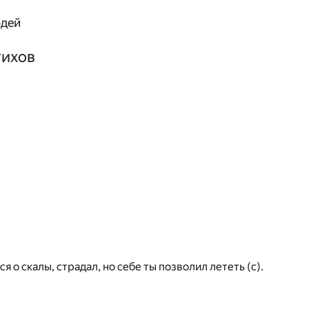
одей
тихов
я о скалы, страдал, но себе ты позволил лететь (c).