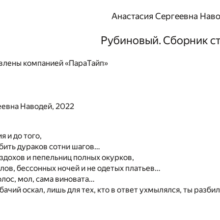
Анастасия Сергеевна Нав
Рубиновый. Сборник с
влены компанией «ПараТайп»
еевна Наводей, 2022
я и до того,
бить дураков сотни шагов…
вздохов и пепельниц полных окурков,
лов, бессонных ночей и не одетых платьев…
голос, мол, сама виновата…
ачий оскал, лишь для тех, кто в ответ ухмылялся, ты разбилс