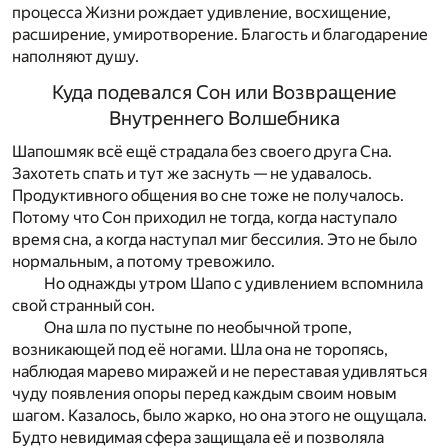
процесса Жизни рождает удивление, восхищение,
расширение, умиротворение. Благость и благодарение
наполняют душу.
Куда подевался Сон или Возвращение
Внутреннего Волшебника
Шапошмяк всё ещё страдала без своего друга Сна.
Захотеть спать и тут же заснуть — не удавалось.
Продуктивного общения во сне тоже не получалось.
Потому что Сон приходил не тогда, когда наступало
время сна, а когда наступал миг бессилия. Это не было
нормальным, а потому тревожило.
Но однажды утром Шапо с удивлением вспомнила
свой странный сон.
Она шла по пустыне по необычной тропе,
возникающей под её ногами. Шла она не торопясь,
наблюдая марево миражей и не переставая удивляться
чуду появления опоры перед каждым своим новым
шагом. Казалось, было жарко, но она этого не ощущала.
Будто невидимая сфера защищала её и позволяла