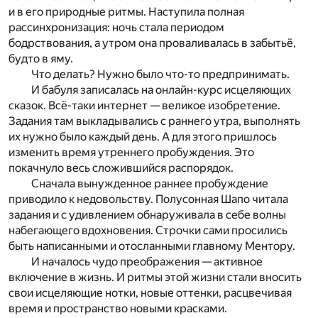
и в его природные ритмы. Наступила полная
рассинхронизация: ночь стала периодом
бодрствования, а утром она проваливалась в забытьё,
будто в яму.
Что делать? Нужно было что-то предпринимать.
И бабуля записалась на онлайн-курс исцеляющих
сказок. Всё-таки интернет — великое изобретение.
Задания там выкладывались с раннего утра, выполнять
их нужно было каждый день. А для этого пришлось
изменить время утреннего пробуждения. Это
покачнуло весь сложившийся распорядок.
Сначала вынужденное раннее пробуждение
приводило к недовольству. Полусонная Шапо читала
задания и с удивлением обнаруживала в себе волны
набегающего вдохновения. Строчки сами просились
быть написанными и отосланными главному Ментору.
И началось чудо преображения — активное
включение в жизнь. И ритмы этой жизни стали вносить
свои исцеляющие нотки, новые оттенки, расцвечивая
время и пространство новыми красками.