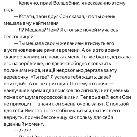
— Конечно, прав! Волшебник, я несказанно этому
рада!
— Кстати, твой друг Сон сказал, что ты очень
мешала ему найти меня.
— Я? Мешала? Чем? Я столько ночей мучаюсь
бессонницей.
— Ты мешала своим желанием втиснуть его
в установленные рамки времени. А он в это время
сканировал миры в поисках меня. Ты же будто держала
его на верёвочке, не давая свободно скользить
по линиям мира, и ещё недовольно дёргала за эту
верёвочку: «Ты где? Я устала тебя ждать, давай
приходи!». А он не приходил. Потому что ночь —
наилучшее время для поисков по сигналу: нет дневных
помех от шума городской жизни. Теперь знай: если Сон
не приходит — значит, он очень-очень занят. С пользой
для тебя. Вместо того чтобы мучиться, пытаясь его
вернуть, прими бессонницу как пользу для себя
в данный момент.
— ?????