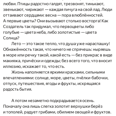
любви. Птицы радостно галдят, трезвонят, тинькают,
звенькают, чирикают — каждая пичуга на свой лад. Люди
оттаивают сердцами: весна — пора влюблённостей.
А первые цветы? Они вызывают столько восторга! Как
Создатель так придумал, что первоцветы либо
голубые — цвета неба, либо золотистые — цвета
Солнца?
Лето — это такое тепло, что душа уже нараспашку!
Обнажённость такая, что ничего не спрячешь: ныряешь
в море или речку такой, какой есть — без прикрас в виде
макияжа, причёски и одежды; без всего того, что вносит
иллюзию, искажает то, что есть.
Жизнь наполняется яркими красками, сильными
впечатлениями: солнце, море, цветы, пчёлки-бабочки,
отпуск, путешествия, ягоды и фрукты, искрящаяся
радость бытия.
А потом незаметно подкрадывается осень.
Поначалу она лишь слегка золотит верхушки берёз
и тополей, радует грибами, обилием овощей и фруктов.