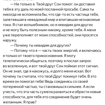
— Не только я. Твой друг Сон помог: он доставил
тебя в эту даль по моей посланной просьбе. Сама ты
никогда не вспомнила бы, что где-то есть частица тебя,
залетевшая в неведомый мир и впитавшая незнакомые
токи. Я стал волшебником, но я невидим для других
и не могу быть полезным никому, кроме тебя. А меня
уже переполняет от моих способностей, они просятся
наружу.
— Почему ты невидим для других?
— Потому что я — часть твоих энергий, и включаюсь
я только от твоего прикосновения. Я могу
телепатически общаться, поэтому я послал запрос
во вселенную, и вот твой друг Сон поймал этот сигнал.
Он не знал, где я нахожусь, и долго меня искал. Вот
почему ты считала, что твой Друг покинул тебя. В это
время он помогал тебе! Ведь соединясь со своей
потерянной частью, ты становишься сильнее. А если
учесть, что эта часть сумела развиться и обрести новые
способности, для тебя это соединение будет очень
желанным. Я прав?