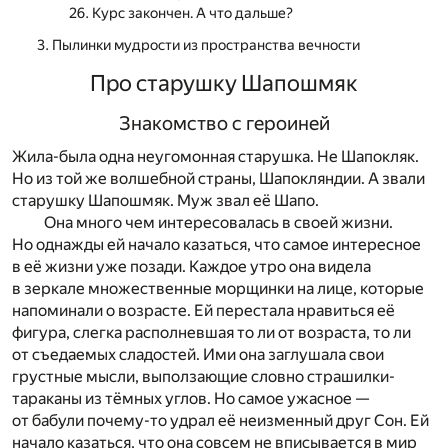
Курс закончен. А что дальше?
Пылинки мудрости из пространства вечности
Про старушку Шапошмяк
Знакомство с героиней
Жила-была одна неугомонная старушка. Не Шапокляк.
Но из той же волшебной страны, Шапокляндии. А звали
старушку Шапошмяк. Муж звал её Шапо.
Она много чем интересовалась в своей жизни.
Но однажды ей начало казаться, что самое интересное
в её жизни уже позади. Каждое утро она видела
в зеркале множественные морщинки на лице, которые
напоминали о возрасте. Ей перестала нравиться её
фигура, слегка располневшая то ли от возраста, то ли
от съедаемых сладостей. Ими она заглушала свои
грустные мысли, выползающие словно страшилки-
тараканы из тёмных углов. Но самое ужасное —
от бабули почему-то удрал её неизменный друг Сон. Ей
начало казаться, что она совсем не вписывается в мир