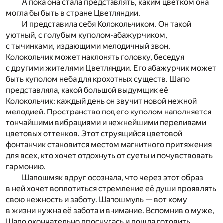
А пока она стала представлять, каким цветком она
могла бы быть в стране Цветляндии.
И представила себя Колокольчиком. Он такой
уютный, с голубым куполом-абажурчиком,
с тычинками, издающими мелодичный звон.
Колокольчик может наклонять головку, беседуя
с другими жителями Цветляндии. Его абажурчик может
быть куполом неба для крохотных существ. Шапо
представляла, какой большой выдумщик её
Колокольчик: каждый день он звучит новой нежной
мелодией. Пространство под его куполом наполняется
тончайшими вибрациями и нежнейшими переливами
цветовых оттенков. Этот струящийся цветовой
фонтанчик становится местом магнитного притяжения
для всех, кто хочет отдохнуть от суеты и почувствовать
гармонию.
Шапошмяк вдруг осознала, что через этот образ
в ней хочет воплотиться стремление её души проявлять
свою нежность и заботу. Шапошмуль — вот кому
в жизни нужна её забота и внимание. Вспомнив о муже,
Шапо окончательно проснулась и пошла готовить