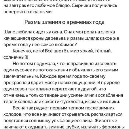
на завтрак его любимое блюдо. Сырники получились
невероятно вкусными.
Размышления о временах года
Шапо любила сидеть у окна. Она смотрела на слегка
качающиеся кроны деревьев и размышляла: какое же
время года у неё самое любимое?
Конечно, лето! Всё цветёт, мир яркий, тёплый,
солнечный!
Но потом подумала, что неправильно извлекать
один кусочек из потока жизни и объявлять его самым
замечательным. Каждое время года по-своему
прекрасно и дарит массу новых ощущений. В природе
один сезон так плавно перетекает в другой, что
отмечаешь только тенденции усиления или ослабления
тепла-холода или яркости-тусклости, и самые их пики.
Весна так радует первым теплом после зимних
холодов, что все начинают открываться, распахиваться,
подставляя солнышку улыбающиеся лица. Животные
начинают скидывать зимние шубки, излучать феромоны