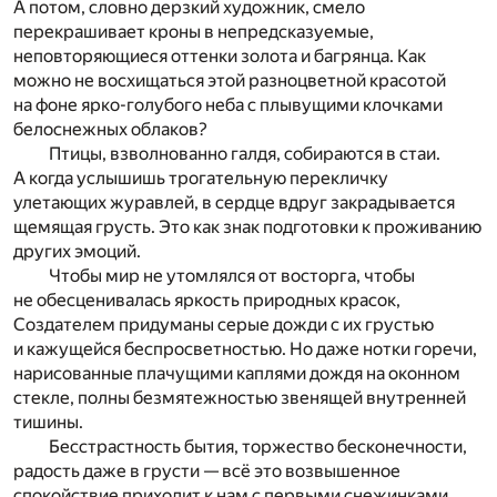
А потом, словно дерзкий художник, смело
перекрашивает кроны в непредсказуемые,
неповторяющиеся оттенки золота и багрянца. Как
можно не восхищаться этой разноцветной красотой
на фоне ярко-голубого неба с плывущими клочками
белоснежных облаков?
Птицы, взволнованно галдя, собираются в стаи.
А когда услышишь трогательную перекличку
улетающих журавлей, в сердце вдруг закрадывается
щемящая грусть. Это как знак подготовки к проживанию
других эмоций.
Чтобы мир не утомлялся от восторга, чтобы
не обесценивалась яркость природных красок,
Создателем придуманы серые дожди с их грустью
и кажущейся беспросветностью. Но даже нотки горечи,
нарисованные плачущими каплями дождя на оконном
стекле, полны безмятежностью звенящей внутренней
тишины.
Бесстрастность бытия, торжество бесконечности,
радость даже в грусти — всё это возвышенное
спокойствие приходит к нам с первыми снежинками.