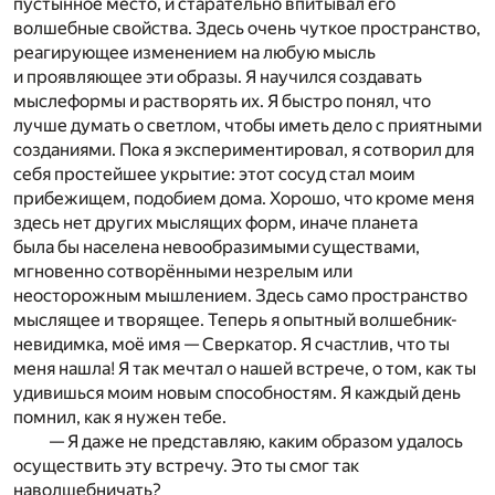
пустынное место, и старательно впитывал его
волшебные свойства. Здесь очень чуткое пространство,
реагирующее изменением на любую мысль
и проявляющее эти образы. Я научился создавать
мыслеформы и растворять их. Я быстро понял, что
лучше думать о светлом, чтобы иметь дело с приятными
созданиями. Пока я экспериментировал, я сотворил для
себя простейшее укрытие: этот сосуд стал моим
прибежищем, подобием дома. Хорошо, что кроме меня
здесь нет других мыслящих форм, иначе планета
была бы населена невообразимыми существами,
мгновенно сотворёнными незрелым или
неосторожным мышлением. Здесь само пространство
мыслящее и творящее. Теперь я опытный волшебник-
невидимка, моё имя — Сверкатор. Я счастлив, что ты
меня нашла! Я так мечтал о нашей встрече, о том, как ты
удивишься моим новым способностям. Я каждый день
помнил, как я нужен тебе.
— Я даже не представляю, каким образом удалось
осуществить эту встречу. Это ты смог так
наволшебничать?