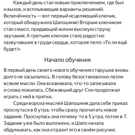
Каждый день стал новым приключением, где был
и вызов, и всплывающие варианты решений.
Включённость — вот первый исцеляющий ключик,
который обнаружила Шапошмяк! Вторым ключиком
стал смысл, придающий жизни высокую струну
звучания. А третьим ключом стало радостно
зазвучавшее в груди сердце, которое пело: «То ли ещё
будет!»
Начало обучения
В первый день своего нового обучения старушке вновь
долго не засыпалось. В голову безостановочно лезли
всякие мысли. Она вскакивала, что-то записывала
и снова ложилась. Сбежавший друг Сон продолжал
играть с ней в прятки.
Среди вороха мыслей Шапошмяк дала себе приказ
проснуться в 6 утра, чтобы сразу прочитать новое
задание. Проснулась она почему-то в 5 утра, потом в 7.
Задание уже было выложено, и Шапо начала
обдумывать, как она отразит его в своём рисунке.