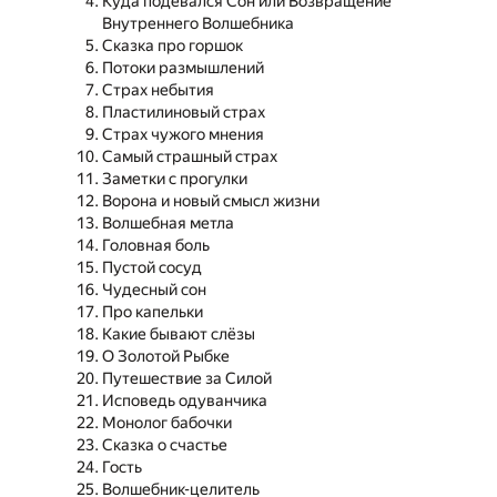
Куда подевался Сон или Возвращение
Внутреннего Волшебника
Сказка про горшок
Потоки размышлений
Страх небытия
Пластилиновый страх
Страх чужого мнения
Самый страшный страх
Заметки с прогулки
Ворона и новый смысл жизни
Волшебная метла
Головная боль
Пустой сосуд
Чудесный сон
Про капельки
Какие бывают слёзы
О Золотой Рыбке
Путешествие за Силой
Исповедь одуванчика
Монолог бабочки
Сказка о счастье
Гость
Волшебник-целитель