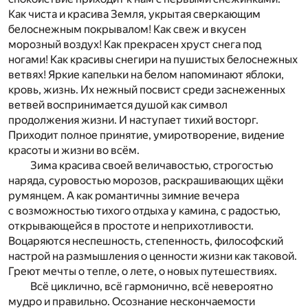
Как чиста и красива Земля, укрытая сверкающим
белоснежным покрывалом! Как свеж и вкусен
морозный воздух! Как прекрасен хруст снега под
ногами! Как красивы снегири на пушистых белоснежных
ветвях! Яркие капельки на белом напоминают яблоки,
кровь, жизнь. Их нежный посвист среди заснеженных
ветвей воспринимается душой как символ
продолжения жизни. И наступает тихий восторг.
Приходит полное принятие, умиротворение, видение
красоты и жизни во всём.
Зима красива своей величавостью, строгостью
наряда, суровостью морозов, раскрашивающих щёки
румянцем. А как романтичны зимние вечера
с возможностью тихого отдыха у камина, с радостью,
открывающейся в простоте и неприхотливости.
Воцаряются неспешность, степенность, философский
настрой на размышления о ценности жизни как таковой.
Греют мечты о тепле, о лете, о новых путешествиях.
Всё циклично, всё гармонично, всё невероятно
мудро и правильно. Осознание нескончаемости