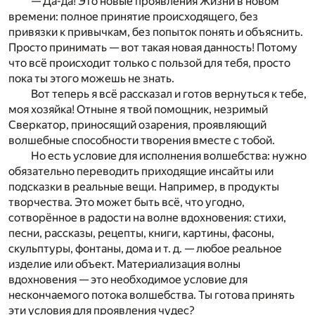
— Да-да! Это новые проявления Жизни в новом
времени: полное принятие происходящего, без
привязки к привычкам, без попыток понять и объяснить.
Просто принимать — вот такая новая данность! Потому
что всё происходит только с пользой для тебя, просто
пока ты этого можешь не знать.
Вот теперь я всё рассказал и готов вернуться к тебе,
моя хозяйка! Отныне я твой помощник, незримый
Сверкатор, приносящий озарения, проявляющий
волшебные способности творения вместе с тобой.
Но есть условие для исполнения волшебства: нужно
обязательно переводить приходящие инсайты или
подсказки в реальные вещи. Например, в продукты
творчества. Это может быть всё, что угодно,
сотворённое в радости на волне вдохновения: стихи,
песни, рассказы, рецепты, книги, картины, фасоны,
скульптуры, фонтаны, дома и т. д. — любое реальное
изделие или объект. Материализация волны
вдохновения — это необходимое условие для
нескончаемого потока волшебства. Ты готова принять
эти условия для проявления чудес?