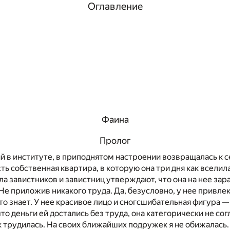
Оглавление
Фаина
Пролог
ий в институте, в приподнятом настроении возвращалась к 
сть собственная квартира, в которую она три дня как вселил
сла завистников и завистниц утверждают, что она на нее зар
Не приложив никакого труда. Да, безусловно, у нее привле
то знает. У нее красивое лицо и сногсшибательная фигура —
 что деньги ей достались без труда, она категорически не сог
к трудилась. На своих ближайших подружек я не обижалась