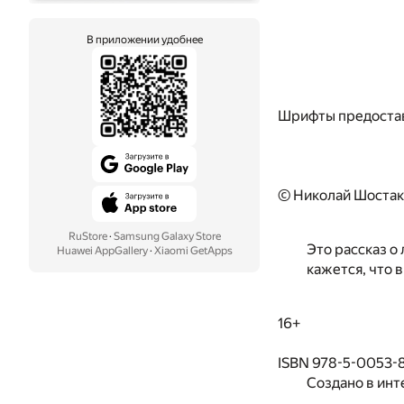
В приложении удобнее
Шрифты предоста
© Николай Шостак
RuStore
·
Samsung Galaxy Store
Это рассказ о
Huawei AppGallery
·
Xiaomi GetApps
кажется, что 
16+
ISBN 978-5-0053-
Создано в инт