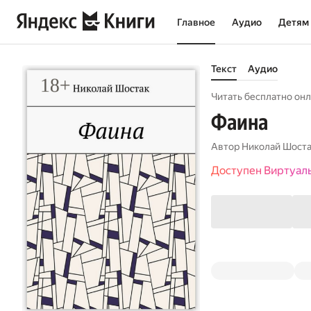
Главное
Аудио
Детям
Текст
Аудио
Читать бесплатно онл
Фаина
Автор
Николай Шост
Доступен Виртуал