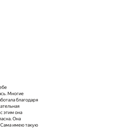
себе
ась. Многие
аботала благодаря
кательная
 с этим она
ласна. Она
. Сама имею такую