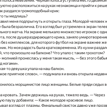
ая полоса невезения. Черная полоса уступила место двойной
я уютно расположиться на руках незнакомца и прийти к реше
как раздался громоподобный крик:
его ты медлишь?
тавил меня подпрыгнуть и открыть глаза. Молодой человек 
му была безразлична. Его взгляд был устремлен в экран теле
льного матча. На экране мелькало множество игроков с од
га, после душераздирающего крика, заняло умиротворение
 без комплексов, для которого футбол на экране важнее же
ик. Но моя радость была кратковременна. Из кухни раздал
, что произошло на балконе? Что упало с таким грохотом?
 молнией пронеслась у меня такая мысль, — без этого бабья
д ногами».
кая-то девушка упала на наш балкон.
акое приятное слово», — подумала я и вновь открыла неда
лонилось морщинистое лицо женщины. Белые пряди седых в
а кровать. Зачем держишь на руках, тяжело ведь. — Через
ю паузу добавила: — Какое молодое красивое лицо.
ывал взгляд от плазмы. Финальный свисток давно уже проз