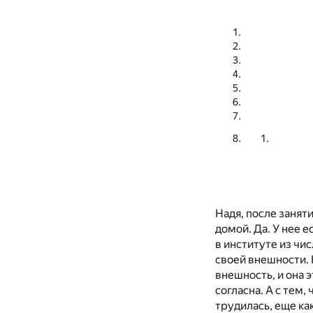
Надя, после занят
домой. Да. У нее е
в институте из чи
своей внешности. 
внешность, и она э
согласна. А с тем,
трудилась, еще ка