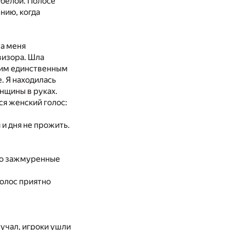
 белой. Полосе
нию, когда
на меня
визора. Шла
ним единственным
. Я находилась
нщины в руках.
ся женский голос:
 и дня не прожить.
вно зажмуренные
олос приятно
вучал, игроки ушли