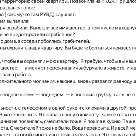
а территорию своей квартиры. Позвонила на «102». Пришлос
раздался голос:
о (какому-то там РУВД) слушает.
ем выпалила:
у ограбили. Вынесли все имущество, в том числе и входну
и не предотвратили ограбление?
о дома, а соседи побоялись грабителей.
ны охранять вашу квартиру. Вы будете болтаться неизвестно
, чтобы вы охраняли мою квартиру. Я требую, чтобы вы наш
щество, — у меня от переживания забурчало в животе, и я 
о ваша работа.
лжительного молчания, наконец, вновь раздался равноду
ободное время — подъедем, — и положил трубку, так и не с
ьности, с телефоном в одной руке и с ключами в другой, п
Захотелось пить. Я пошла в ванную комнату. За мое отсутств
ванна не появилась, смесители тоже. Я пошла в кухню. Та же
ста. Смесителей тоже не было. Вода перекрыта. Из всей м
рет, который сиротливо стоял в углу у окна. Это была та т