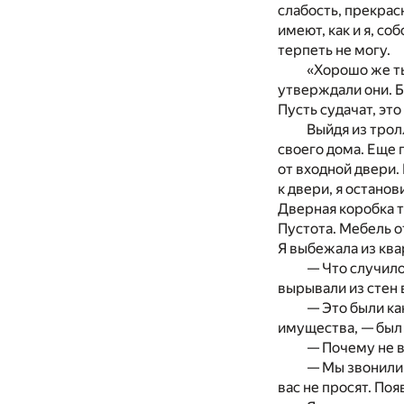
слабость, прекрасн
имеют, как и я, с
терпеть не могу.
«Хорошо же ты
утверждали они. Б
Пусть судачат, это
Выйдя из трол
своего дома. Еще 
от входной двери.
к двери, я остано
Дверная коробка т
Пустота. Мебель о
Я выбежала из ква
— Что случило
вырывали из стен
— Это были ка
имущества, — был 
— Почему не 
— Мы звонили и
вас не просят. Поя