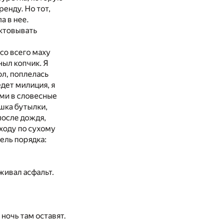
енду. Но тот,
а в нее.
ектовывать
 со всего маху
ныл копчик. Я
л, поплелась
едет милиция, я
ими в словесные
шка бутылки,
после дождя,
еходу по сухому
ель порядка:
живал асфальт.
 ночь там оставят.