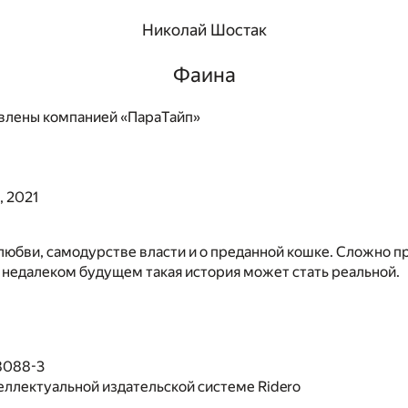
Николай Шостак
Фаина
влены компанией «ПараТайп»
, 2021
 любви, самодурстве власти и о преданной кошке. Сложно п
в недалеком будущем такая история может стать реальной.
8088-3
еллектуальной издательской системе Ridero