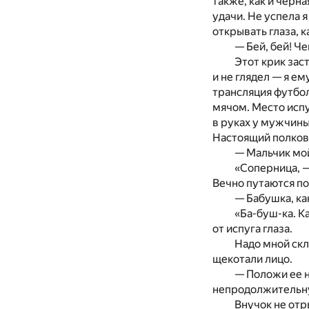
также, как и черн
удачи. Не успела 
открывать глаза, 
— Бей, бей! Ч
Этот крик зас
и не глядел — я е
трансляция футбо
мячом. Место испу
в руках у мужчины
Настоящий полковн
— Мальчик мой
«Соперница, —
Вечно путаются по
— Бабушка, ка
«Ба-буш-ка. К
от испуга глаза.
Надо мной ск
щекотали лицо.
— Положи ее н
непродолжительну
Внучок не отр