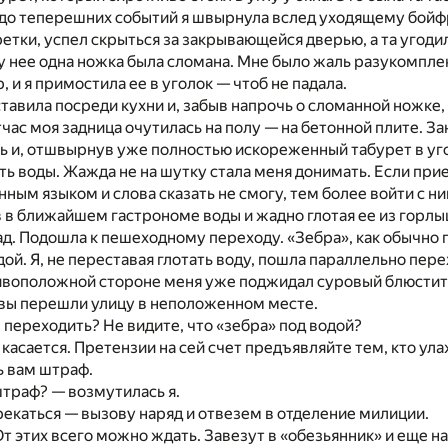
 до теперешних событий я швырнула вслед уходящему бойфр
ретки, успел скрыться за закрывающейся дверью, а та угодил
 у нее одна ножка была сломана. Мне было жаль разукомпл
 и я примостила ее в уголок — чтоб не падала.
оставила посреди кухни и, забыв напрочь о сломанной ножке,
тчас моя задница очутилась на полу — на бетонной плите. За
ь и, отшвырнув уже полностью искореженный табурет в уго
ить воды. Жажда не на шутку стала меня донимать. Если при
ным языком и слова сказать не смогу, тем более войти с н
 в ближайшем гастрономе воды и жадно глотая ее из горлы
д. Подошла к пешеходному переходу. «Зебра», как обычно 
дой. Я, не переставая глотать воду, пошла параллельно пер
тивоположной стороне меня уже поджидал суровый блюстит
 вы перешли улицу в неположенном месте.
е переходить? Не видите, что «зебра» под водой?
 касается. Претензии на сей счет предъявляйте тем, кто ула
ь вам штраф.
траф? — возмутилась я.
екаться — вызову наряд и отвезем в отделение милиции.
От этих всего можно ждать. Завезут в «обезьянник» и еще на