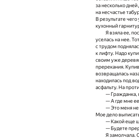
за несколько дней
на несчастье табу
В результате чего
кухонный гарнитур,
Я взяла ее, п
уселась на нее. То
с трудом поднялас
к лифту. Надо куп
своим уже деревян
пререкания. Купив
возвращалась наза
находилась под во
асфальту. На про
— Гражданка,
— А где мне е
— Это меня не
Мое дело выписат
— Какой еще ш
— Будете прер
Я замолчала. 