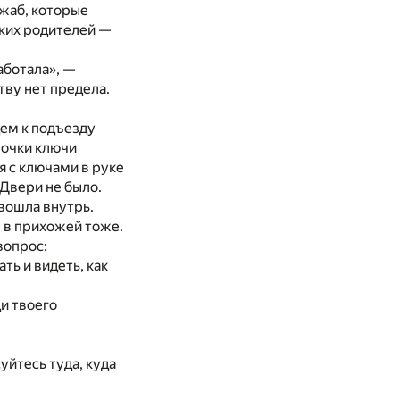
х жаб, которые
ьких родителей —
аботала», —
тву нет предела.
дем к подъезду
мочки ключи
я с ключами в руке
 Двери не было.
 вошла внутрь.
м в прихожей тоже.
вопрос:
ть и видеть, как
и твоего
уйтесь туда, куда