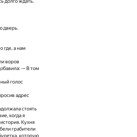
ь долго ждать.
ю дверь.
 где, а нам
ли воров
добавила: — В том
шный голос
просив адрес
родолжала стоять
ие, когда я
 история. Кухня
ебели грабители
абуретка, которую