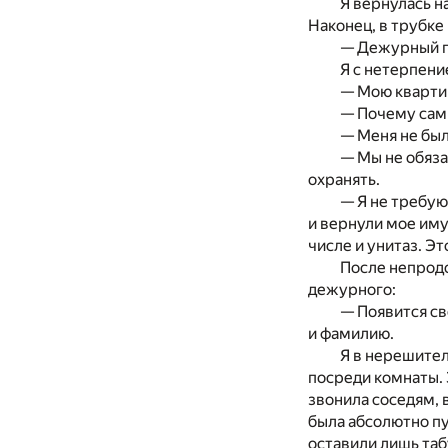
Я вернулась н
Наконец, в трубке 
— Дежурный п
Я с нетерпени
— Мою квартир
— Почему сам
— Меня не был
— Мы не обяза
охранять.
— Я не требую
и вернули мое иму
числе и унитаз. Эт
После непродо
дежурного:
— Появится св
и фамилию.
Я в нерешител
посреди комнаты. 
звонила соседям, 
была абсолютно пу
оставили лишь табу