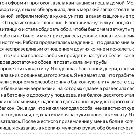
а он оформит протокол, взяла квитанцию и пошла домой. М
квартиру, я их не обнаружила, лишь мерзкий запах стоял в 
ванной, забрали мойку в кухне, унитаз, а канализационные 
. Оттуда исходило зловоние. Я поставила бутылку с водой н
итанцию и стала обдирать обои, чтобы было чем заткнуть 
 работы не было, и мне приходилось довольствоваться сво
ногтями. Работа продвигалась медленно, что давало мне 
я несправедливым отношением других ко мне и пожалеть с
, что черная полоса «зебры» пройдет и наступит белая, как 
драв достаточно обоев, я позатыкала ими трубы.
проветрить квартиру. Я подошла к балконной двери, открыл
ела вниз с одиннадцатого этажа. Я не заметила, что грабит
рвали с корнем железобетонную балконную плиту вместе с
же бельевыми веревками, на которых я давеча развесила сво
е на бетонную дорожку у подъезда, а на балкон десятого этаж
ыли небольшими, я наделала достаточно шуму, которого хва
балкон. Он, видя, что некая молодая особа, неизвестно отку
но подняться, подхватил меня на руки и понес в комнату. Я
 хваталась. После жесткого приземления у меня к боли в ко
 лишь я оказалась в крепких мужских руках, обе боли исчезл