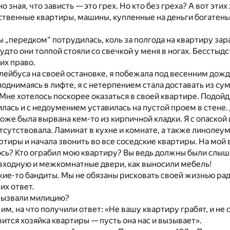
о зная, что зависть — это грех. Но кто без греха? А вот эти
обственные квартиры, машины, купленные на деньги богатен
 „передком“ потрудилась, коль за полгода на квартиру зар
удто они толпой стояли со свечкой у меня в ногах. Бесстыдс
 их право.
лейбуса на своей остановке, я побежала под весенним дож
поднимаясь в лифте, я с нетерпением стала доставать из су
 Мне хотелось поскорее оказаться в своей квартире. Подойд
вилась и с недоумением уставилась на пустой проем в стене.
оже была вырвана кем-то из кирпичной кладки. Я с опаской
тсутствовала. Ламинат в кухне и комнате, а также линолеу
ртиры и начала звонить во все соседские квартиры. На мой 
сь? Кто ограбил мою квартиру? Вы ведь должны были слыша
 входную и межкомнатные двери, как выносили мебель!
кие-то бандиты. Мы не обязаны рисковать своей жизнью рад
их ответ.
вызвали милицию?
м, на что получили ответ: «Не вашу квартиру грабят, и не с
вится хозяйка квартиры — пусть она нас и вызывает».