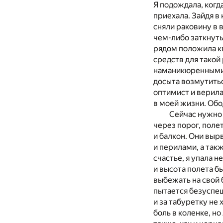
Я подождала, когд
приехала. Зайдя в 
сняли раковину в 
чем-либо заткнуть
рядом положила кв
средств для такой
наманикюренными 
досыта возмутитьс
оптимист и верила
в моей жизни. Обо
Сейчас нужно 
через порог, полет
и балкон. Они вы
и перилами, а так
счастье, я упала н
и высота полета б
выбежать на свой 
пытается безуспеш
и за табуретку не
боль в коленке, но