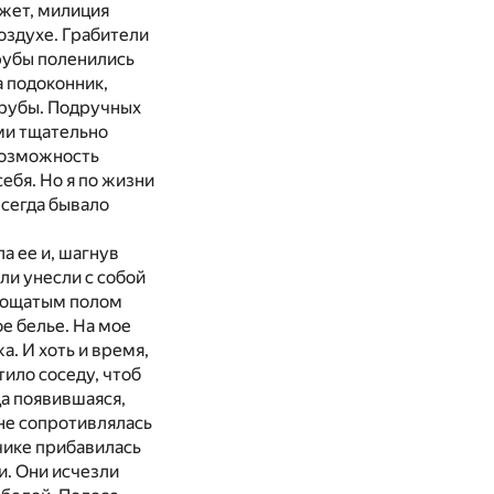
ожет, милиция
воздухе. Грабители
трубы поленились
а подоконник,
трубы. Подручных
ими тщательно
возможность
ебя. Но я по жизни
всегда бывало
а ее и, шагнув
ели унесли с собой
 дощатым полом
е белье. На мое
а. И хоть и время,
тило соседу, чтоб
да появившаяся,
 не сопротивлялась
пчике прибавилась
и. Они исчезли