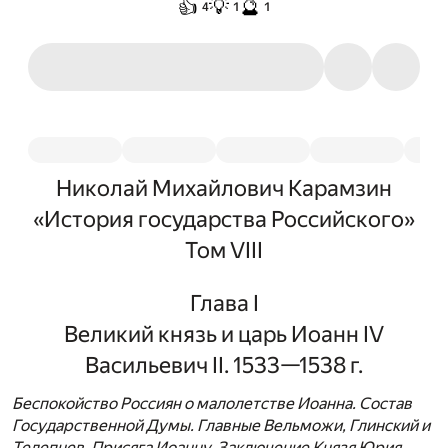
👍
💡
🔮
4
1
1
Николай Михайлович Карамзин
«История государства Российского»
Том VIII
Глава I
Великий князь и царь Иоанн IV
Васильевич II. 1533—1538 г.
Беспокойство Россиян о малолетстве Иоанна. Состав
Государственной Думы. Главные Вельможи, Глинский и
Телепнев. Присяга Иоанну. Заключение Князя Юрия