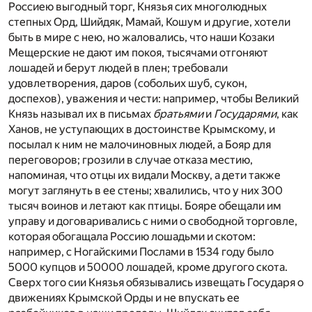
Россиею выгодный торг, Князья сих многолюдных
степных Орд, Шийдяк, Мамай, Кошум и другие, хотели
быть в мире с нею, но жаловались, что наши Козаки
Мещерские не дают им покоя, тысячами отгоняют
лошадей и берут людей в плен; требовали
удовлетворения, даров (собольих шуб, сукон,
доспехов), уважения и чести: например, чтобы Великий
Князь называл их в письмах
братьями
и
Государями
, как
Ханов, не уступающих в достоинстве Крымскому, и
посылал к ним не малочиновных людей, а Бояр для
переговоров; грозили в случае отказа местию,
напоминая, что отцы их видали Москву, а дети также
могут заглянуть в ее стены; хвалились, что у них 300
тысяч воинов и летают как птицы. Бояре обещали им
управу и договаривались с ними о свободной торговле,
которая обогащала Россию лошадьми и скотом:
например, с Ногайскими Послами в 1534 году было
5000 купцов и 50000 лошадей, кроме другого скота.
Сверх того сии Князья обязывались извещать Государя о
движениях Крымской Орды и не впускать ее