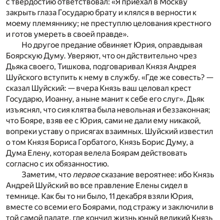
с твердостию ответствовал: «Я приехал в Москву
закрыть глаза Государю брату и клялся в верности к
моему племяннику; не преступлю целования крестного
и готов умереть в своей правде».
Но другое предание обвиняет Юрия, оправдывая
Боярскую Думу. Уверяют, что он дйствительно чрез
Дьяка своего, Тишкова, подговаривал Князя Андрея
Шуйского вступить к нему в службу. «Где же совесть? —
сказал Шуйский: — вчера Князь ваш целовал крест
Государю, Иоанну, а ныне манит к себе его слуг». Дьяк
изъяснял, что сия клятва была невольная и беззаконная;
что Бояре, взяв ее с Юрия, сами не дали ему никакой,
вопреки уставу о присягах взаимных. Шуйский известил
о том Князя Бориса Горбатого, Князь Борис Думу, а
Дума Елену, которая велела Боярам действовать
согласно с их обязанностию.
Заметим, что
первое
сказание вероятнее: ибо Князь
Андрей Шуйский во все правление Елены сидел в
темнице. Как бы то ни было, 11 декабря взяли Юрия,
вместе со всеми его Боярами, под стражу и заключили в
той самой палате, где кончил жизнь юный великий Князь