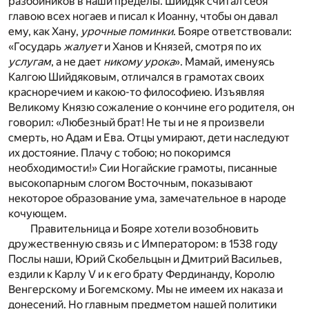
разбойников в наши пределы. Шийдяк считал себя
главою всех ногаев и писал к Иоанну, чтобы он давал
ему, как Хану,
урочные поминки
. Бояре ответствовали:
«Государь
жалует
и Ханов и Князей, смотря по их
услугам
, а не дает
никому урока
». Мамай, именуясь
Калгою Шийдяковым, отличался в грамотах своих
красноречием и какою-то философиею. Изъявляя
Великому Князю сожаление о кончине его родителя, он
говорил: «Любезный брат! Не ты и не я произвели
смерть, но Адам и Ева. Отцы умирают, дети наследуют
их достояние. Плачу с тобою; но покоримся
необходимости!» Сии Ногайские грамоты, писанные
высокопарным слогом Восточным, показывают
некоторое образование ума, замечательное в народе
кочующем.
Правительница и Бояре хотели возобновить
дружественную связь и с Императором: в 1538 году
Послы наши, Юрий Скобельцын и Дмитрий Васильев,
ездили к Карлу V и к его брату Фердинанду, Королю
Венгерскому и Богемскому. Мы не имеем их наказа и
донесений. Но главным предметом нашей политики