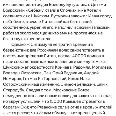
им повеление: отрядив Воеводу Бутурлина с Детьми
Боярскими к Себежу, стали в Опочках, и не Хотели
соединиться с Шуйским. Бутурлин заложил Иваньгород
на Себеже, в земле Литовской как бы в нашей
собственной; укрепил его, наполнил всякими запасами,
работал около месяца: никто ему не противился; не
было слуха о неприятеле.
Однако ж Сигизмунд не тратил времени в
бездействии: дав Россиянам волю свирепствовать в
восточных пределах Литвы, послал 40000 воинов в
наши собственные южные владения и между тем, как
Шуйский жег окрестности Кричева, Радомля, Могилева,
Воеводы Литовские, Пан Юрий Радзивил, Андрей
Немиров, Гетман Ян Тарновский, Князь Илья
Острожский и наш изменник, Симеон Бельский, шли к
Стародубу. Сведав о том, Московские Бояре
немедленно выслали новые полки для защиты сего края;
но вдруг услышали, что 15000 Крымцев стремятся к
берегам Оки; что Рязанские села в огне и кровь жителей
льется рекою; что Ислам обманул нас: прельщенный