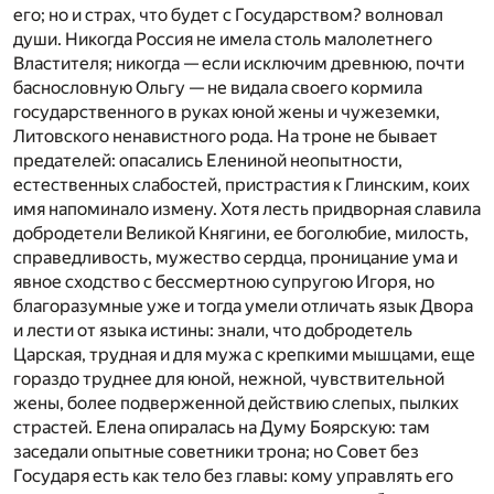
его; но и страх, что будет с Государством? волновал
души. Никогда Россия не имела столь малолетнего
Властителя; никогда — если исключим древнюю, почти
баснословную Ольгу — не видала своего кормила
государственного в руках юной жены и чужеземки,
Литовского ненавистного рода. На троне не бывает
предателей: опасались Елениной неопытности,
естественных слабостей, пристрастия к Глинским, коих
имя напоминало измену. Хотя лесть придворная славила
добродетели Великой Княгини, ее боголюбие, милость,
справедливость, мужество сердца, проницание ума и
явное сходство с бессмертною супругою Игоря, но
благоразумные уже и тогда умели отличать язык Двора
и лести от языка истины: знали, что добродетель
Царская, трудная и для мужа с крепкими мышцами, еще
гораздо труднее для юной, нежной, чувствительной
жены, более подверженной действию слепых, пылких
страстей. Елена опиралась на Думу Боярскую: там
заседали опытные советники трона; но Совет без
Государя есть как тело без главы: кому управлять его