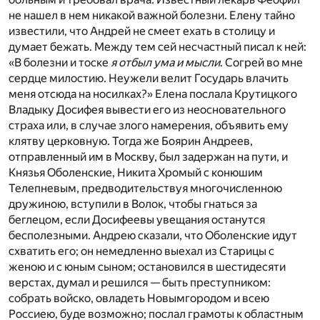
не нашел в нем никакой важной болезни. Елену тайно
известили, что Андрей не смеет ехать в столицу и
думает бежать. Между тем сей несчастный писал к ней:
«В болезни и тоске
я отбыл ума и мысли
. Согрей во мне
сердце милостию. Неужели велит Государь влачить
меня отсюда на носилках?» Елена послала Крутицкого
Владыку Досифея вывести его из неосновательного
страха или, в случае злого намерения, объявить ему
клятву церковную. Тогда же Боярин Андреев,
отправленный им в Москву, был задержан на пути, и
Князья Оболенские, Никита Хромый с конюшим
Телепневым, предводительствуя многочисленною
дружиною, вступили в Волок, чтобы гнаться за
беглецом, если Досифеевы увещания останутся
бесполезными. Андрею сказали, что Оболенские идут
схватить его; он немедленно выехал из Старицы с
женою и с юным сыном; остановился в шестидесяти
верстах, думал и решился — быть преступником:
собрать войско, овладеть Новымгородом и всею
Россиею, буде возможно; послал грамоты к областным