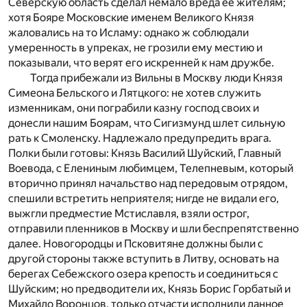
Северскую область сделал немало вреда ее жителям;
хотя Бояре Московские именем Великого Князя
жаловались на то Исламу: однако ж соблюдали
умеренность в упреках, не грозили ему местию и
показывали, что верят его искренней к нам дружбе.
Тогда прибежали из Вильны в Москву люди Князя
Симеона Бельского и Лятцкого: не хотев служить
изменникам, они пограбили казну господ своих и
донесли нашим Боярам, что Сигизмунд шлет сильную
рать к Смоленску. Надлежало предупредить врага.
Полки были готовы: Князь Василий Шуйский, Главный
Воевода, с Елениным любимцем, Телепневым, который
вторично принял начальство над передовым отрядом,
спешили встретить неприятеля; нигде не видали его,
выжгли предместие Мстиславля, взяли острог,
отправили пленников в Москву и шли беспрепятственно
далее. Новогородцы и Псковитяне должны были с
другой стороны также вступить в Литву, основать на
берегах Себежского озера крепость и соединиться с
Шуйским; но предводители их, Князь Борис Горбатый и
Михайло Воронцов, только отчасти исполнили данное