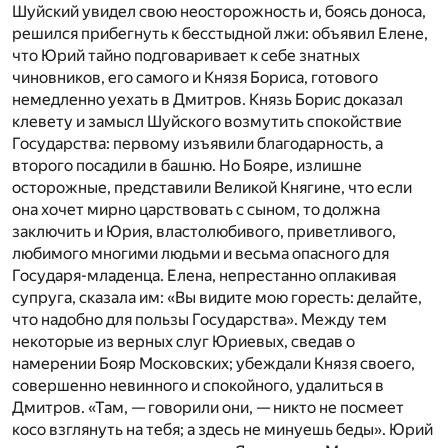
Шуйский увидел свою неосторожность и, боясь доноса,
решился прибегнуть к бесстыдной лжи: объявил Елене,
что Юрий тайно подговаривает к себе знатных
чиновников, его самого и Князя Бориса, готового
немедленно уехать в Дмитров. Князь Борис доказал
клевету и замысл Шуйского возмутить спокойствие
Государства: первому изъявили благодарность, а
второго посадили в башню. Но Бояре, излишне
осторожные, представили Великой Княгине, что если
она хочет мирно царствовать с сыном, то должна
заключить и Юрия, властолюбивого, приветливого,
любимого многими людьми и весьма опасного для
Государя-младенца. Елена, непрестанно оплакивая
супруга, сказала им: «Вы видите мою горесть: делайте,
что надобно для пользы Государства». Между тем
некоторые из верных слуг Юриевых, сведав о
намерении Бояр Московских; убеждали Князя своего,
совершенно невинного и спокойного, удалиться в
Дмитров. «Там, — говорили они, — никто не посмеет
косо взглянуть на тебя; а здесь не минуешь беды». Юрий