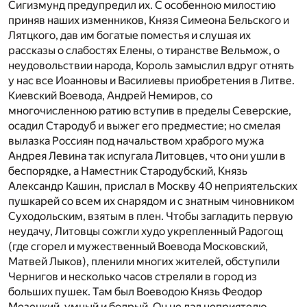
Сигизмунд предупредил их. С особенною милостию
приняв наших изменников, Князя Симеона Бельского и
Лятцкого, дав им богатые поместья и слушая их
рассказы о слабостях Елены, о тиранстве Вельмож, о
неудовольствии народа, Король замыслил вдруг отнять
у нас все Иоанновы и Василиевы приобретения в Литве.
Киевский Воевода, Андрей Немиров, со
многочисленною ратию вступив в пределы Северские,
осадил Стародуб и выжег его предместие; но смелая
вылазка Россиян под начальством храброго мужа
Андрея Левина так испугала Литовцев, что они ушли в
беспорядке, а Наместник Стародубский, Князь
Александр Кашин, прислал в Москву 40 неприятельских
пушкарей со всем их снарядом и с знатным чиновником
Суходольским, взятым в плен. Чтобы загладить первую
неудачу, Литовцы сожгли худо укрепленный Радогощ
(где сгорел и мужественный Воевода Московский,
Матвей Лыков), пленили многих жителей, обступили
Чернигов и несколько часов стреляли в город из
больших пушек. Там был Воеводою Князь Феодор
Мезецкий, умный и бодрый. Он не дал неприятелю