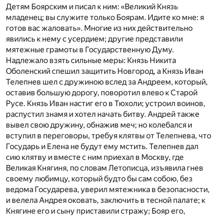
Детям Боярским и писал к ним: «Великий Князь
младенец; вы служите только Боярам. Идите ко мне: я
готов вас жаловать». Многие из них действительно
явились к нему с усердием; другие представили
мятежные грамоты в Государственную Думу.
Надлежало взять сильные меры: Князь Никита
Оболенский спешил защитить Новгород, а Князь Иван
Телепнев шел с дружиною вслед за Андреем, который,
оставив большую дорогу, поворотил влево к Старой
Русе. Князь Иван настиг его в Тюхоли; устроил воинов,
распустил знамя и хотел начать битву. Андрей также
вывел свою дружину, обнажив меч; но колебался и
вступил в переговоры, требуя клятвы от Телепнева, что
Государь и Елена не будут ему мстить. Телепнев дал
сию клятву и вместе с ним приехал в Москву, где
Великая Княгиня, по словам Летописца, изъявила гнев
своему любимцу, который будто бы сам собою, без
ведома Государева, уверил мятежника в безопасности,
и велела Андрея оковать, заключить в тесной палате; к
Княгине его и сыну приставили стражу; Бояр его,