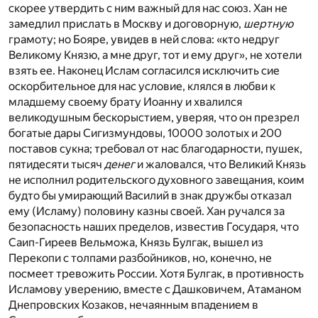
скорее утвердить с ним важный для нас союз. Хан не
замедлил прислать в Москву и договорную,
шертную
грамоту; но Бояре, увидев в ней слова: «кто недруг
Великому Князю, а мне друг, тот и ему друг», не хотели
взять ее. Наконец Ислам согласился исключить сие
оскорбительное для нас условие, клялся в любви к
младшему своему брату Иоанну и хвалился
великодушным бескорыстием, уверяя, что он презрел
богатые дары Сигизмундовы, 10000 золотых и 200
поставов сукна; требовал от нас благодарности, пушек,
пятидесяти тысяч
денег
и жаловался, что Великий Князь
не исполнил родительского духовного завещания, коим
будто бы умирающий Василий в знак дружбы отказал
ему (Исламу) половину казны своей. Хан ручался за
безопасность наших пределов, известив Государя, что
Саип-Гиреев Вельможа, Князь Булгак, вышел из
Перекопи с толпами разбойников, но, конечно, не
посмеет тревожить России. Хотя Булгак, в противность
Исламову уверению, вместе с Дашковичем, Атаманом
Днепровских Козаков, нечаянным впадением в