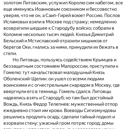
золотом Литовским, услужил Королю сим набегом, все
еще именуясь Иоанновым союзником и бессовестно
уверяя, что не он, а Саип-Гирей воюет Россию. Послов
Исламовых взяли в Москве под стражу; немедленно
возвратили шедшее к Стародубу войско; собрали в
Коломне несколько тысяч людей. Князья Димитрий
Бельский и Мстиславский отразили хищников от
берегов Оки, гнались за ними, принудили их бежать в
степи.
Но Литовцы, пользуясь содействием Крымцев и
беззащитным состоянием Малороссии, приступили к
Гомелю: тут начальствовал малодушный Князь
Оболенский-Щепин: он ушел со всеми людьми
воинскими и с огнестрельным снарядом в Москву, где
ввергнули его в темницу. Гомель сдался. Литовцы
надеялись взять и Стародуб; но там был достойный
Вождь, Князь Федор Телепнев: мужественный отпор
ежедневно стоил им крови. Воеводы Сигизмундовы
решились продлить осаду, сделали тайный подкоп и
взорвали стену: ужасный гром потряс город; домы