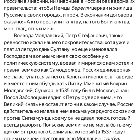
Россиян в Ливонии, ни Ливонцев в России без ведома их
правительств; чтобы Немцы
берегли
церкви и жилища
Русские в своих городах, и проч. В окончании договора
сказано: «А кто преступит клятву, на того Бог и клятва,
мор, глад, огнь и меч».
Воевода Молдавский, Петр Стефанович, также
ревностно искал нашего покровительства; хотя уже и
платил легкую дань Султану, но еще именовался
Господарем вольным: имел свою особенную
политическую систему, воевал и мирился с кем хотел и
правил землею как Самодержец. Россия единоверная
могла вступаться за него в Константинополе, в Тавриде
и вместе с ним обуздывать Литву. Именитый Боярин
Молдавский, Сунжар, в 1535 году был в Москве, а наш
Посол Заболоцкий ездил к Петру с уверением, что
Великий Князь не оставит его ни в каком случае. Россия
действительно имела в нем весьма усердного союзника
против Сигизмунда, коему он не давал покоя, готовый
всегда разорять Польские земли; но не могла быть ему
щитом от грозного Солимана, который (в 1537 году)
огнем и мечем опустошил всю Молдавию,
требуя