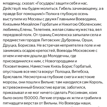
младенцу, сказал: «Государь! защити себя и нас.
Действуй: мы будем молиться. Гибель зачинающему, а в
правде Бог помощник!» Полки в глубокую осень
выступили из Москвы с двумя Главными Воеводами,
Князьями Михайлом Горбатым и Никитою Оболенским;
любимец Елены, Телепнев, желая славы мужества, вел
передовой полк. От границ Смоленска запылали села и
предместия городов Литовских: Дубровны, Орши,
Друцка, Борисова. Не встречая неприятеля в поле и не
занимаясь осадою крепостей, Воеводы Московские с
огнем и мечем дошли до Молодечны, где
присоединился к ним, с Новогородцами и
Псковитянами, Наместник Князь Борис Горбатый,
опустошив все места вокруг Полоцка, Витебска,
Бряславля. Несмотря на глубокие снега и жестокие
морозы, они пошли к Вильне: там находился сам Король,
встревоженный близостию врагов; заботился,
приказывал и не мог ничего сделать Россиянам, коих
было около 150000. Легкие отряды их жгли и грабили в
пятнадцати верстах от Вильны. Но Воеводы наши,