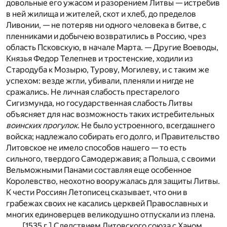
довольные его ужасом и разорением Литвы — истребив
в ней жилища и жителей, скот и хлеб, до пределов
Ливонии, — не потеряв ни одного человека в битве, с
пленниками и добычею возвратились в Россию, чрез
область Псковскую, в начале Марта. — Другие Воеводы,
Князья Федор Телепнев и тростенские, ходили из
Стародуба к Мозырю, Турову, Могилеву, и с таким же
успехом: везде жгли, убивали, пленяли и нигде не
сражались. Не личная слабость престарелого
Сигизмунда, но государственная слабость Литвы
объясняет для нас возможность таких истребительных
воинских прогулок
. Не было устроенного, всегдашнего
войска; надлежало собирать его долго, и Правительство
Литовское не имело способов нашего — то есть
сильного, твердого Самодержавия; а Польша, с своими
Вельможными Панами составляя еще особенное
Королевство, неохотно вооружалась для защиты Литвы.
К чести Россиян Летописец сказывает, что они в
грабежах своих не касались церквей Православных и
многих единоверцев великодушно отпускали из плена.
[1535 г.] Следствием Литовского союза с Ханом