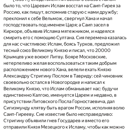
было то, что Царевич Ислам восстал на Саип-Гирея за
Россию, как пишут, вспомнив старую с нами дружбу;
преклонил к себе Вельмож, свергнул Хана и начал
господствовать под именем Царя; а Саип засел в
Киркоре, объявив Ислама мятежником, и надеялся
смирить его с помощию Султана. Сия перемена казалась
для нас счастливою: Ислам, боясь Турков, предложил
тесный союз Великому Князю и писал, что 20000
Крымцев уже воюют Литву. Бояре Московские,
нетерпеливо желая воспользоваться таким добрым
расположением нового Хана, велели ехать Князю
Александру Стригину Послом в Тавриду: сей чиновник
своевольно остался в Новогородке и написал к
Великому Князю, что Ислам обманывает нас: будучи
единственно Калгою, именуется Царем и недавно, в
присутствии Литовского Посла Горностаевича, дал
Сигизмунду клятву быть врагом России, исполняя волю
Саип-Гирееву. Сие известие было несправедливо:
Стригину объявили гнев Государев и вместо его
отправили Князя Мезецкого к Исламу, чтобы как можно