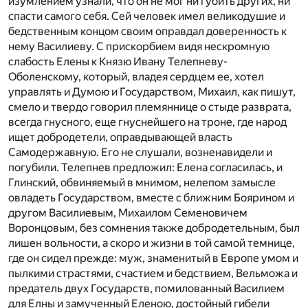
изумлением узнали, что он не мог ни губить других, ни
спасти самого себя. Сей человек имел великодушие и
бедственным концом своим оправдал доверенность к
нему Василиеву. С прискорбием видя нескромную
слабость Елены к Князю Ивану Телепневу-
Оболенскому, который, владея сердцем ее, хотел
управлять и Думою и Государством, Михаил, как пишут,
смело и твердо говорил племяннице о стыде разврата,
всегда гнусного, еще гнуснейшего на троне, где народ
ищет добродетели, оправдывающей власть
Самодержавную. Его не слушали, возненавидели и
погубили. Телепнев предложил: Елена согласилась, и
Глинский, обвиняемый в мнимом, нелепом замысле
овладеть Государством, вместе с ближним Боярином и
другом Василиевым, Михаилом Семеновичем
Воронцовым, без сомнения также добродетельным, был
лишен вольности, а скоро и жизни в той самой темнице,
где он сидел прежде: муж, знаменитый в Европе умом и
пылкими страстями, счастием и бедствием, Вельможа и
предатель двух Государств, помилованный Василием
для Елны и замученный Еленою, достойный гибели