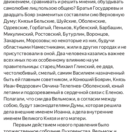
движением, сравнивать и решить мнения, обуздывать
самолюбие лиц пользою общею? Братья Государевы и
двадцать Бояр знаменитых составляли сию Верховную
Думу: Князья Бельские, Шуйские, Оболенские,
Одоевские, Горбатый, Пеньков, Кубенский, Барбашин,
Микулинский, Ростовский, Бутурлин, Воронцов,
Захарьин, Морозовы; но некоторые из них, будучи
областными Наместниками, жили в других городах и не
присутствовали в оной. Два человека казались важнее
всех иных по их особенному влиянию на ум
правительницы: старец Михаил Глинский, ее дядя,
честолюбивый, смелый, самим Василием назначенный
быть ей главным советником, и Конюший Боярин, Князь
Иван Федорович Овчина-Телепнев-Оболенский, юный
летами и подозреваемый в сердечной связи с Еленою.
Полагали, что сии два Вельможи, в согласии между
собою, будут законодателями Думы, которая решила
дела внешние именем Иоанна, а дела внутренние
именем Великого Князя и его матери.
Первым действием нового правления было
торжественное собрание Духовенства, Вельмож и