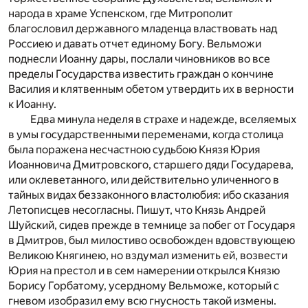
народа в храме Успенском, где Митрополит
благословил державного младенца властвовать над
Россиею и давать отчет единому Богу. Вельможи
поднесли Иоанну дары, послали чиновников во все
пределы Государства известить граждан о кончине
Василия и клятвенным обетом утвердить их в верности
к Иоанну.
Едва минула неделя в страхе и надежде, вселяемых
в умы государственными переменами, когда столица
была поражена несчастною судьбою Князя Юрия
Иоанновича Дмитровского, старшего дяди Государева,
или оклеветанного, или действительно уличенного в
тайных видах беззаконного властолюбия: ибо сказания
Летописцев несогласны. Пишут, что Князь Андрей
Шуйский, сидев прежде в темнице за побег от Государя
в Дмитров, был милостиво освобожден вдовствующею
Великою Княгинею, но вздумал изменить ей, возвести
Юрия на престол и в сем намерении открылся Князю
Борису Горбатому, усердному Вельможе, который с
гневом изобразил ему всю гнусность такой измены.