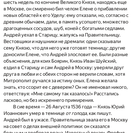
шесть недель по кончине Великого Князя, находясь еще
в Москве, он смиренно бил челом Елене о прибавлении
новых областей к его Уделу: ему отказали, но, согласно с
древним обычаем, дали, в память усопшего, множество
драгоценных сосудов, шуб, коней с богатыми седлами.
Андрей уехал в Старицу, жалуясь на Правительницу.
Вестовщики и наушники не дремали: одни сказывали
сему Князю, что для него уже готовят темницу; другие
доносили Елене, что Андрей злословит ее. Были разные
объяснения, для коих Боярин, Князь Иван Шуйский,
ездил в Старицу и сам Андрей в Москву: уверяли друг
друга в любви и с обеих сторон не верили словам, хотя
Митрополит ручался за истину оных. Елена желала
знать, кто ссорит ее с деверем? Он не именовал никого,
ответствуя: «Мне самому так казалось!» Расстались
ласково, но без искреннего примирения.
В сие время — 26 Августа 1536 года — Князь Юрий
Иоаннович умер в темнице
от голода
, как пишут.
Андрей был в ужасе. Правительница звала его в Москву
на совет о делах внешней политики: он сказался
больным и требовал врача. Известный лекарь Феофил