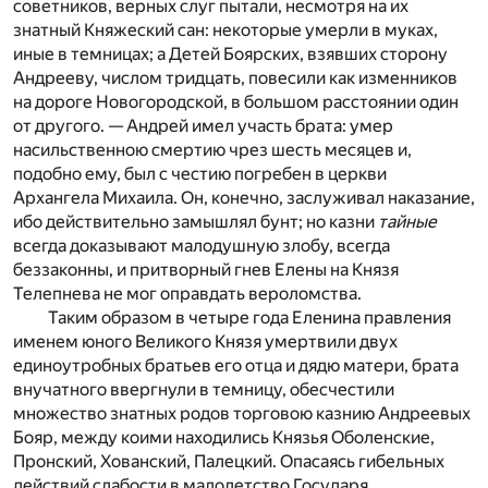
советников, верных слуг пытали, несмотря на их
знатный Княжеский сан: некоторые умерли в муках,
иные в темницах; а Детей Боярских, взявших сторону
Андрееву, числом тридцать, повесили как изменников
на дороге Новогородской, в большом расстоянии один
от другого. — Андрей имел участь брата: умер
насильственною смертию чрез шесть месяцев и,
подобно ему, был с честию погребен в церкви
Архангела Михаила. Он, конечно, заслуживал наказание,
ибо действительно замышлял бунт; но казни
тайные
всегда доказывают малодушную злобу, всегда
беззаконны, и притворный гнев Елены на Князя
Телепнева не мог оправдать вероломства.
Таким образом в четыре года Еленина правления
именем юного Великого Князя умертвили двух
единоутробных братьев его отца и дядю матери, брата
внучатного ввергнули в темницу, обесчестили
множество знатных родов торговою казнию Андреевых
Бояр, между коими находились Князья Оболенские,
Пронский, Хованский, Палецкий. Опасаясь гибельных
действий слабости в малолетство Государя