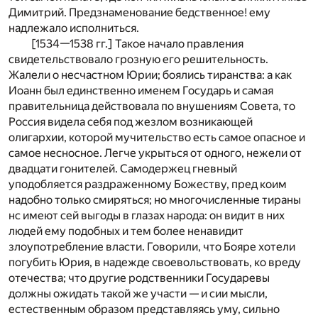
Димитрий. Предзнаменование бедственное! ему
надлежало исполниться.
[1534—1538 гг.] Такое начало правления
свидетельствовало грозную его решительность.
Жалели о несчастном Юрии; боялись тиранства: а как
Иоанн был единственно именем Государь и самая
правительница действовала по внушениям Совета, то
Россия видела себя под жезлом возникающей
олигархии, которой мучительство есть самое опасное и
самое несносное. Легче укрыться от одного, нежели от
двадцати гонителей. Самодержец гневный
уподобляется раздраженному Божеству, пред коим
надобно только смиряться; но многочисленные тираны
нс имеют сей выгоды в глазах народа: он видит в них
людей ему подобных и тем более ненавидит
злоупотребление власти. Говорили, что Бояре хотели
погубить Юрия, в надежде своевольствовать, ко вреду
отечества; что другие родственники Государевы
должны ожидать такой же участи — и сии мысли,
естественным образом представляясь уму, сильно