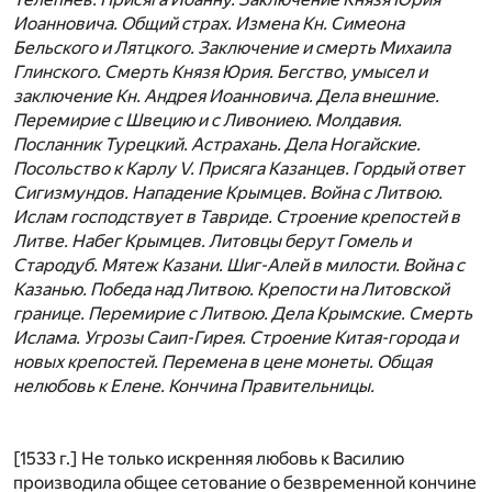
Иоанновича. Общий страх. Измена Кн. Симеона
Бельского и Лятцкого. Заключение и смерть Михаила
Глинского. Смерть Князя Юрия. Бегство, умысел и
заключение Кн. Андрея Иоанновича. Дела внешние.
Перемирие с Швецию и с Ливониею. Молдавия.
Посланник Турецкий. Астрахань. Дела Ногайские.
Посольство к Карлу V. Присяга Казанцев. Гордый ответ
Сигизмундов. Нападение Крымцев. Война с Литвою.
Ислам господствует в Тавриде. Строение крепостей в
Литве. Набег Крымцев. Литовцы берут Гомель и
Стародуб. Мятеж Казани. Шиг-Алей в милости. Война с
Казанью. Победа над Литвою. Крепости на Литовской
границе. Перемирие с Литвою. Дела Крымские. Смерть
Ислама. Угрозы Саип-Гирея. Строение Китая-города и
новых крепостей. Перемена в цене монеты. Общая
нелюбовь к Елене. Кончина Правительницы.
[1533 г.] Не только искренняя любовь к Василию
производила общее сетование о безвременной кончине