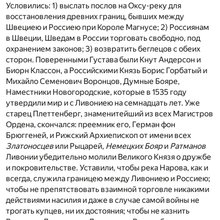
Условились: 1) выслать послов на Оксу-реку для
восстановления древних границ, бывших между
Швециею и Россиею при Короле Магнусе; 2) Россиянам
в Швеции, Шведам в России торговать свободно, под
охранением законов; 3) возвратить беглецов с обеих
сторон. Поверенными Густава были Кнут Андерсон и
Биорн Классон, а Российскими Князь Борис Горбатый и
Михайло Семенович Воронцов, Думные Бояре,
Наместники Новогородские, которые в 1535 году
утвердили мир и с Ливониею на семнадцать лет. Уже
старец Плеттенберг, знаменитейший из всех Магистров
Ордена, скончался: преемник его, Герман фон
Брюггеней, и Рижский Архиепископ от имени всех
Златоносцев
или Рыцарей,
Немецких Бояр
и
Ратманов
Ливонии убедительно молили Великого Князя о дружбе
и покровительстве. Уставили, чтобы река Нарова, как и
всегда, служила границею между Ливониею и Россиею;
чтобы не препятствовать взаимной торговле никакими
действиями насилия и даже в случае самой войны не
трогать купцев, ни их достояния; чтобы не казнить