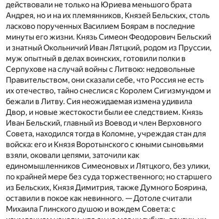
действовали не только на Юриева меньшого брата
Андрея, но и на их племянников, Князей Бельских, столь
ласково порученных Василием Боярам в последние
минуты его жизни. Князь Симеон Феодорович Бельский
и знатный Окольничий Иван Лятцкий, родом из Пруссии,
муж опытный в делах воинских, готовили полки в
Серпухове на случай войны с Литвою: недовольные
Правительством, они сказали себе, что Россия не есть
их отечество, тайно снеслися с Королем Сигизмундом и
бежали в Литву. Сия неожидаемая измена удивила
Двор, и новые жестокости были ее следствием. Князь
Иван Бельский, главный из Воевод и член Верховного
Совета, находился тогда в Коломне, учреждая стан для
войска: его и Князя Воротынского с юными сыновьями
взяли, оковали цепями, заточили как
единомышленников Симеоновых и Лятцкого, без улики,
по крайней мере без суда торжественного; но старшего
из Бельских, Князя Димитрия, также Думного Боярина,
оставили в покое как невинного. — Дотоле считали
Михаила Глинского душою и вождем Совета: с