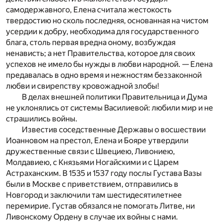
самодержавного, Елена считала жестокость
твердостию но сколь последняя, основанная на чистом
усердии к добру, необходима для государственного
блага, столь первая вредна оному, возбуждая
ненависть; а нет Правительства, которое для своих
успехов не имело бы нужды в любви народной. — Елена
предавалась в одно время и нежностям беззаконной
любви и свирепству кровожадной злобы!
В делах внешней политики Правительница и Дума
не уклонялись от системы Василиевой: любили мир и не
страшились войны.
Известив соседственные Державы о восшествии
Иоанновом на престол, Елена и Бояре утвердили
дружественные связи с Швециею, Ливониею,
Молдавиею, с Князьями Ногайскими и с Царем
Астраханским. В 1535 и 1537 году послы Густава Вазы
были в Москве с приветствием, отправились в
Новгород и заключили там шестидесятилетнее
перемирие. Густав обязался не помогать Литве, ни
Ливонскому Ордену в случае их войны с нами.