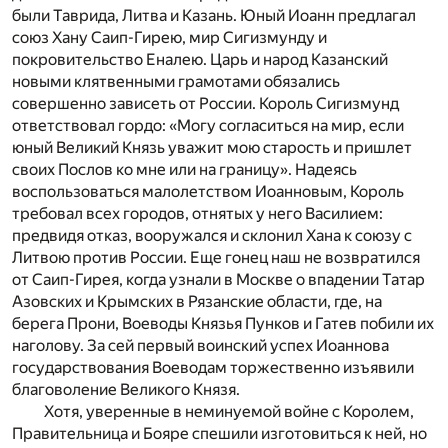
были Таврида, Литва и Казань. Юный Иоанн предлагал
союз Хану Саип-Гирею, мир Сигизмунду и
покровительство Еналею. Царь и народ Казанский
новыми клятвенными грамотами обязались
совершенно зависеть от России. Король Сигизмунд
ответствовал гордо: «Могу согласиться на мир, если
юный Великий Князь уважит мою старость и пришлет
своих Послов ко мне или на границу». Надеясь
воспользоваться малолетством Иоанновым, Король
требовал всех городов, отнятых у него Василием:
предвидя отказ, вооружался и склонил Хана к союзу с
Литвою против России. Еще гонец наш не возвратился
от Саип-Гирея, когда узнали в Москве о впадении Татар
Азовских и Крымских в Рязанские области, где, на
берега Прони, Воеводы Князья Пунков и Гатев побили их
наголову. За сей первый воинский успех Иоаннова
государствования Воеводам торжественно изъявили
благоволение Великого Князя.
Хотя, уверенные в неминуемой войне с Королем,
Правительница и Бояре спешили изготовиться к ней, но