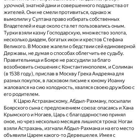
урочной
, знатной дани и совершенного подданства от
жителей. Они не смели противиться, однако ж
вымолили у Султана право избирать собственных
Владетелей и еще около ста лет пользовались оным.
Турки взяли казну Господарскую, множество золота,
несколько диадем, богатых икон и крестов Стефана
Великого. В Москве жалели о бедствии сей единоверной
Державы, не думая о способах облегчить ее судьбу.
Правительница и Бояре не рассудили за благо
возобновить сношения с Константинополем, и Солиман
(в 1538 году), прислав в Москву Грека Андреяна для
разных покупок, в ласковом письме к юному Иоанну
жаловался на сию холодность, хваляся своею дружбою с
его родителем.
К Царю Астраханскому, Абдыл-Рахману, посылали
Боярского сына с предложением союза: опасаясь и Хана
Крымского и Ногаев, Царь с благодарностию принял
оное, но чрез несколько месяцев лишился трона: Ногаи
взяли Астрахань, изгнали Абдыл-Рахмана и на его место
объявили Царем какого-то Дервешелея. Имея с