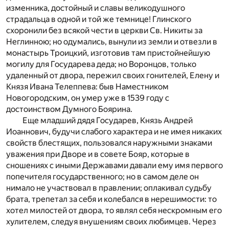
изменника, достойный и славы великодушного
страдальца в одной и той же темнице! Глинского
схоронили без всякой чести в церкви Св. Никиты за
Неглинною; но одумались, вынули из земли и отвезли в
монастырь Троицкий, изготовив там пристойнейшую
могилу для Государева деда; но Воронцов, только
удаленный от двора, пережил своих гонителей, Елену и
Князя Ивана Телеппева: быв Наместником
Новогородским, он умер уже в 1539 году с
достоинством Думного Боярина.
Еще младший дядя Государев, Князь Андрей
Иоаннович, будучи слабого характера и не имея никаких
свойств блестящих, пользовался наружными знаками
уважения при Дворе и в совете Бояр, которые в
сношениях с иными Державами давали ему имя первого
попечителя государственного; но в самом деле он
нимало не участвовал в правлении; оплакивал судьбу
брата, трепетал за себя и колебался в нерешимости: то
хотел милостей от двора, то являл себя нескромным его
хулителем, следуя внушениям своих любимцев. Через