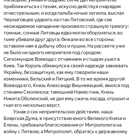
приближиться к стенам, искусно действуя снарядом
огнестрельным; и когда пальба ночью затихла, выслал
Черниговцев ударить на стан Литовский, где сие
неожидаемое нападение произвело страшную тревогу:
томные, сонные Литовцы едва могли обороняться; во
тьме убивали друг друга; бежали во все стороны;
оставили нам в добычу обоз и пушки. На рассвете уже
не было ни одного неприятеля под городом:
Сигизмундов Воевода с отчаянием и стыдом ушел в
Киев. Так Король обманулся в своей надежде завоевать
Украйну, беззащитную, как ему говорили наши
изменники, Бельский и Лятцкий, В то же время другой
Воевода его, Князь Александр Вишневецкий, явился под
стенами Смоленска: тамошний Наместник, Князь
Никита Оболенский, не дал ему сжечь посада, отразил и
гнал его несколько верст.
Узнав о сих неприятельских действиях, наша
Боярская Дума, в присутствии юного Великого Князя и
Елены, требовала благословения от Митрополита на
войну с Литвою; а Митрополит, обратясь к державному