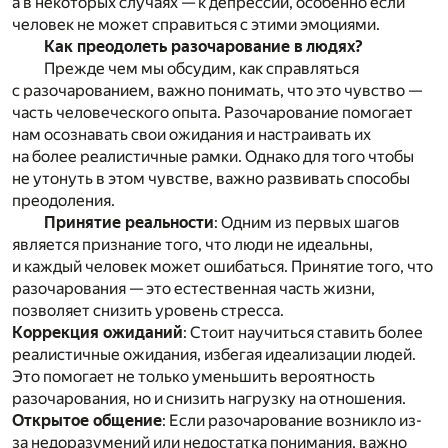
а в некоторых случаях — к депрессии, особенно если
человек не может справиться с этими эмоциями.
Как преодолеть разочарование в людях?
Прежде чем мы обсудим, как справляться
с разочарованием, важно понимать, что это чувство —
часть человеческого опыта. Разочарование помогает
нам осознавать свои ожидания и настраивать их
на более реалистичные рамки. Однако для того чтобы
не утонуть в этом чувстве, важно развивать способы
преодоления.
Принятие реальности
: Одним из первых шагов
является признание того, что люди не идеальны,
и каждый человек может ошибаться. Принятие того, что
разочарования — это естественная часть жизни,
позволяет снизить уровень стресса.
Коррекция ожиданий
: Стоит научиться ставить более
реалистичные ожидания, избегая идеализации людей.
Это помогает не только уменьшить вероятность
разочарования, но и снизить нагрузку на отношения.
Открытое общение
: Если разочарование возникло из-
за недоразумений или недостатка понимания, важно