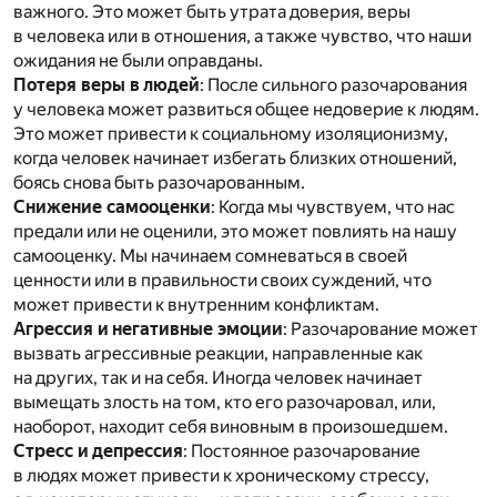
важного. Это может быть утрата доверия, веры
в человека или в отношения, а также чувство, что наши
ожидания не были оправданы.
Потеря веры в людей
: После сильного разочарования
у человека может развиться общее недоверие к людям.
Это может привести к социальному изоляционизму,
когда человек начинает избегать близких отношений,
боясь снова быть разочарованным.
Снижение самооценки
: Когда мы чувствуем, что нас
предали или не оценили, это может повлиять на нашу
самооценку. Мы начинаем сомневаться в своей
ценности или в правильности своих суждений, что
может привести к внутренним конфликтам.
Агрессия и негативные эмоции
: Разочарование может
вызвать агрессивные реакции, направленные как
на других, так и на себя. Иногда человек начинает
вымещать злость на том, кто его разочаровал, или,
наоборот, находит себя виновным в произошедшем.
Стресс и депрессия
: Постоянное разочарование
в людях может привести к хроническому стрессу,