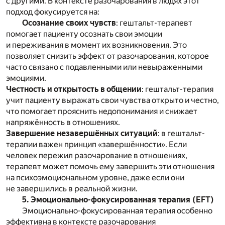
с другими. В контексте разочарования в людях этот
подход фокусируется на:
Осознание своих чувств
: гештальт-терапевт
помогает пациенту осознать свои эмоции
и переживания в момент их возникновения. Это
позволяет снизить эффект от разочарования, которое
часто связано с подавленными или невыраженными
эмоциями.
Честность и открытость в общении
: гештальт-терапия
учит пациенту выражать свои чувства открыто и честно,
что помогает прояснить недопонимания и снижает
напряжённость в отношениях.
Завершение незавершённых ситуаций
: в гештальт-
терапии важен принцип «завершённости». Если
человек пережил разочарование в отношениях,
терапевт может помочь ему завершить эти отношения
на психоэмоциональном уровне, даже если они
не завершились в реальной жизни.
5. Эмоционально-фокусированная терапия (EFT)
Эмоционально-фокусированная терапия особенно
эффективна в контексте разочарования