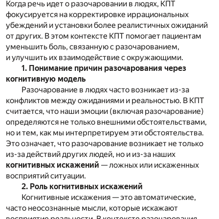
Когда речь идет о разочаровании в людях, КПТ
фокусируется на корректировке иррациональных
убеждений и установки более реалистичных ожиданий
от других. В этом контексте КПТ помогает пациентам
уменьшить боль, связанную с разочарованием,
и улучшить их взаимодействие с окружающими.
1. Понимание причин разочарования через
когнитивную модель
Разочарование в людях часто возникает из-за
конфликтов между ожиданиями и реальностью. В КПТ
считается, что наши эмоции (включая разочарование)
определяются не только внешними обстоятельствами,
но и тем, как мы интерпретируем эти обстоятельства.
Это означает, что разочарование возникает не только
из-за действий других людей, но и из-за наших
когнитивных искажений
— ложных или искаженных
восприятий ситуации.
2. Роль когнитивных искажений
Когнитивные искажения — это автоматические,
часто неосознанные мысли, которые искажают
восприятие реальности. В контексте разочарования