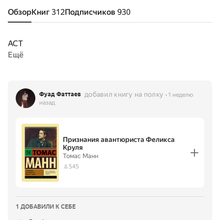
Обзор
Книг
312
Подписчиков
930
ACT
Ещё
добавил книгу на полку
Фуад Фаттаев
1 неделю
назад
Признания авантюриста Феликса
Круля
Томас Манн
545
1 ДОБАВИЛИ К СЕБЕ