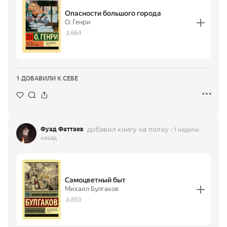
Опасности большого города
О. Генри
664
1 ДОБАВИЛИ К СЕБЕ
добавил книгу на полку
Фуад Фаттаев
1 неделю
назад
Самоцветный быт
Михаил Булгаков
850