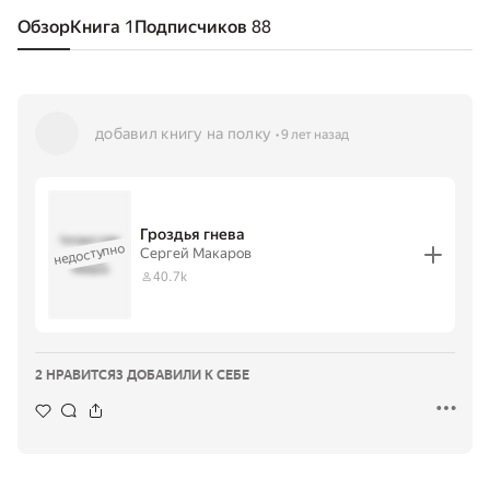
Обзор
Книга
1
Подписчиков
88
добавил книгу на полку
9 лет назад
Гроздья гнева
Гроздья гнева
недоступно
Сергей Макаров
·
Сергей
Макаров
40.7k
2 НРАВИТСЯ
3 ДОБАВИЛИ К СЕБЕ