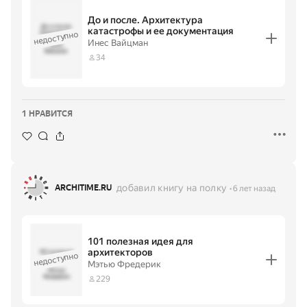
До и после. Архитектура
До и после.
катастрофы и ее документация
недоступно
Архитектура
катастрофы и
·
Инес Вайцман
Инес
ее
документаци
Вайцман
34
я
1 НРАВИТСЯ
добавил книгу на полку
ARCHITIME.RU
6 лет назад
101 полезная идея для
архитекторов
101 полезная
недоступно
идея для
Мэтью Фредерик
архитекторов
·
Мэтью
Фредерик
229