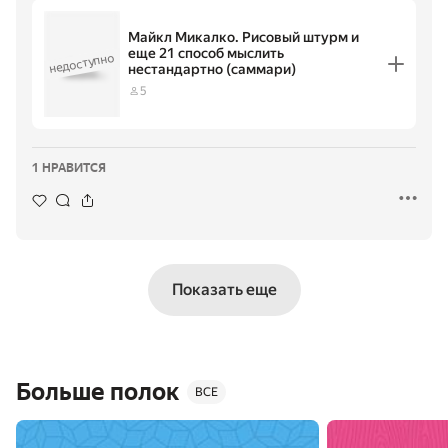
Майкл Микалко. Рисовый штурм и
еще 21 способ мыслить
недоступно
Майкл
нестандартно (саммари)
Микалко.
Рисовый
5
штурм и еще
21 способ
мыслить
нестандартно
(саммари)
1 НРАВИТСЯ
Показать еще
Больше полок
ВСЕ