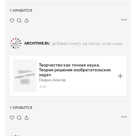
1 НРАВИТСЯ
добавил книгу на полку
ARCHITIME.RU
6 лет назад
Творчество как точная наука.
Теория решения изобретательских
Творчество
недоступно
задач
как точная
наука. Теория
·
Генрих Альтов
решения
Генрих
изобретатель
Альтов
ских задач
2k
1 НРАВИТСЯ