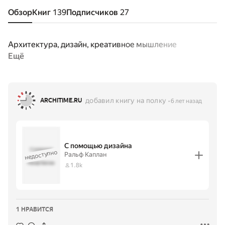
Обзор
Книг
139
Подписчиков
27
Архитектура, дизайн, креативное мышление
Ещё
добавил книгу на полку
ARCHITIME.RU
6 лет назад
С помощью дизайна
С помощью
недоступно
Ральф Каплан
дизайна
·
Ральф Каплан
1.8k
1 НРАВИТСЯ