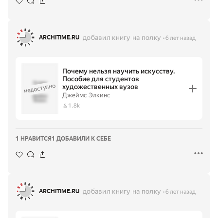
добавил книгу на полку
ARCHITIME.RU
6 лет назад
Почему нельзя научить искусству.
Пособие для студентов
Почему
недоступно
художественных вузов
нельзя
научить
·
Джеймс Элкинс
искусству.
Джеймс
Пособие для
Элкинс
1.8k
студентов
художественн
ых вузов
1 НРАВИТСЯ
1 ДОБАВИЛИ К СЕБЕ
добавил книгу на полку
ARCHITIME.RU
6 лет назад