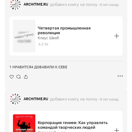
добавил книгу на полку
ARCHITIME.RU
6 лет назад
Четвертая промышленная
революция
Четвертая
недоступно
промышленн
Клаус Шваб
ая революция
·
Клаус Шваб
2.5k
1 НРАВИТСЯ
4 ДОБАВИЛИ К СЕБЕ
добавил книгу на полку
ARCHITIME.RU
6 лет назад
Корпорация гениев: Как управлять
командой творческих людей