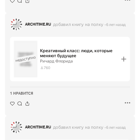
добавил книгу на полку
ARCHITIME.RU
6 лет назад
Креативный класс: люди, которые
Креативный
меняют будущее
недоступно
класс: люди,
которые
·
Ричард Флорида
меняют
Ричард
Флорида
будущее
760
1 НРАВИТСЯ
добавил книгу на полку
ARCHITIME.RU
6 лет назад