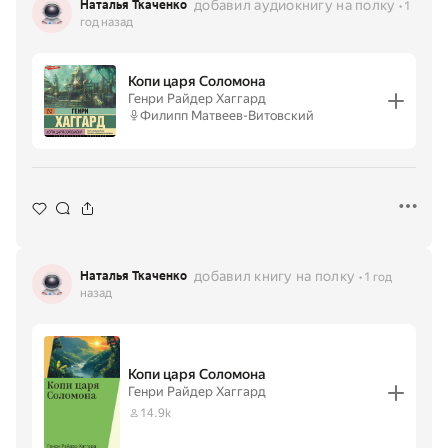
добавил аудиокнигу на полку
Наталья Ткаченко
1
год назад
Копи царя Соломона
Генри Райдер Хаггард
Филипп Матвеев-Витовский
добавил книгу на полку
Наталья Ткаченко
1 год
назад
Копи царя Соломона
Генри Райдер Хаггард
14.9k