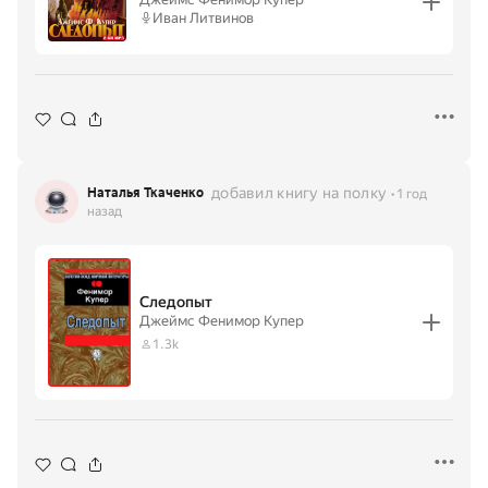
Иван Литвинов
добавил книгу на полку
Наталья Ткаченко
1 год
назад
Следопыт
Джеймс Фенимор Купер
1.3k