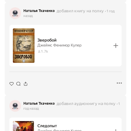
добавил книгу на полку
Наталья Ткаченко
1 год
назад
Зверобой
Джеймс Фенимор Купер
1.7k
добавил аудиокнигу на полку
Наталья Ткаченко
1
год назад
Следопыт
Джеймс Фенимор Купер