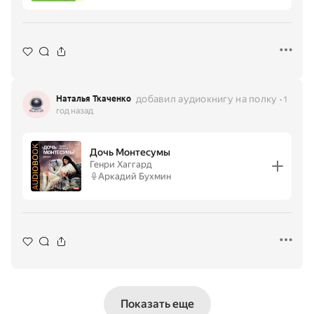
добавил аудиокнигу на полку
Наталья Ткаченко
1
год назад
Дочь Монтесумы
Генри Хаггард
Аркадий Бухмин
Показать еще