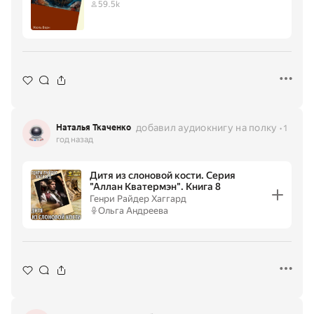
59.5k
добавил аудиокнигу на полку
Наталья Ткаченко
1
год назад
Дитя из слоновой кости. Серия
"Аллан Кватермэн". Книга 8
Генри Райдер Хаггард
Ольга Андреева